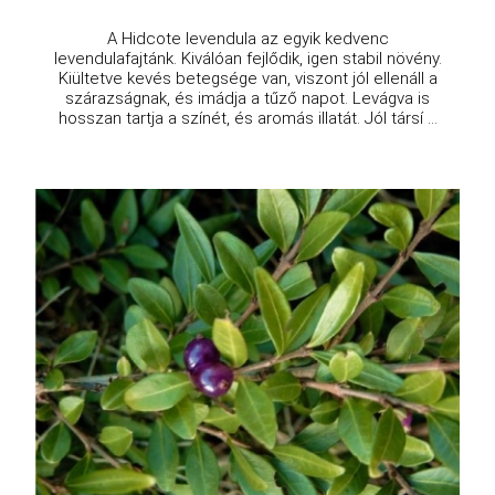
A Hidcote levendula az egyik kedvenc
levendulafajtánk. Kiválóan fejlődik, igen stabil növény.
Kiültetve kevés betegsége van, viszont jól ellenáll a
szárazságnak, és imádja a tűző napot. Levágva is
hosszan tartja a színét, és aromás illatát. Jól társí ...