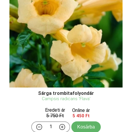
Sárga trombitafolyondár
Campsis radicans 'Flava'
Eredeti ár
Online ár
5 750 Ft
5 450 Ft
Kosárba