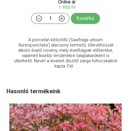
Online ár
1 950 Ft
Kosárba
A porcelán kőtörőfű (Saxifraga urbium
‘Aureopunctata’) alacsony termetű, tőlevélrózsát
alkotó évelő növény, mely évelőágyak előterébe,
valamint kisebb területekre talajtakaróként is
ültethető. Nevét a leveleit díszítő sárga foltocskákról
kapta. Fél ...
Hasonló termékeink