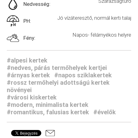
Szárazságtűrő
Nedvesség:
Jó vízáteresztő, normál kerti talaj
PH:
Napos- félárnyékos helyre
Fény:
#alpesi kertek
#nedves, párás termőhelyek kertjei
#árnyas kertek
#napos sziklakertek
#rossz termőhelyi adottságú kertek
növényei
#városi kiskertek
#modern, minimalista kertek
#romantikus, falusias kertek
#évelők