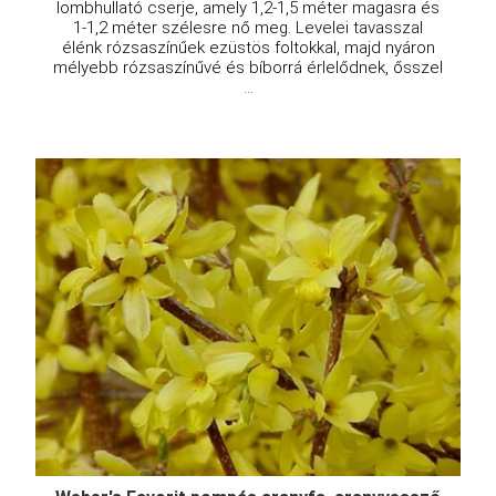
lombhullató cserje, amely 1,2-1,5 méter magasra és
1-1,2 méter szélesre nő meg. Levelei tavasszal
élénk rózsaszínűek ezüstös foltokkal, majd nyáron
mélyebb rózsaszínűvé és bíborrá érlelődnek, ősszel
...