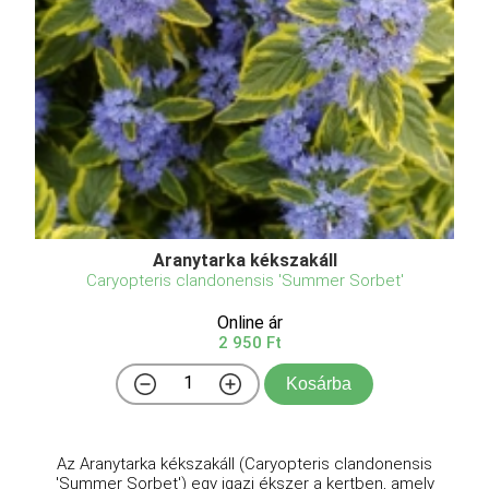
Aranytarka kékszakáll
Caryopteris clandonensis 'Summer Sorbet'
Online ár
2 950 Ft
Kosárba
Az Aranytarka kékszakáll (Caryopteris clandonensis
'Summer Sorbet') egy igazi ékszer a kertben, amely