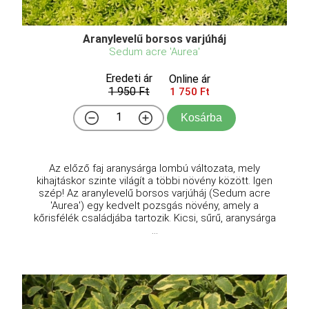
Aranylevelű borsos varjúháj
Sedum acre 'Aurea'
Eredeti ár
Online ár
1 950 Ft
1 750 Ft
Kosárba
Az előző faj aranysárga lombú változata, mely
kihajtáskor szinte világít a többi növény között. Igen
szép! Az aranylevelű borsos varjúháj (Sedum acre
'Aurea') egy kedvelt pozsgás növény, amely a
kőrisfélék családjába tartozik. Kicsi, sűrű, aranysárga
...