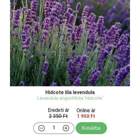
Hidcote lila levendula
Lavandula angustifolia 'Hidcote'
Eredeti ár
Online ár
2 350 Ft
1 950 Ft
Kosárba