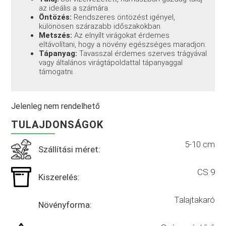
az ideális a számára.
Öntözés:
Rendszeres öntözést igényel,
különösen szárazabb időszakokban.
Metszés:
Az elnyílt virágokat érdemes
eltávolítani, hogy a növény egészséges maradjon.
Tápanyag:
Tavasszal érdemes szerves trágyával
vagy általános virágtápoldattal tápanyaggal
támogatni.
Jelenleg nem rendelhető
TULAJDONSÁGOK
5-10 cm
Szállítási méret:
CS 9
Kiszerelés:
Talajtakaró
Növényforma: