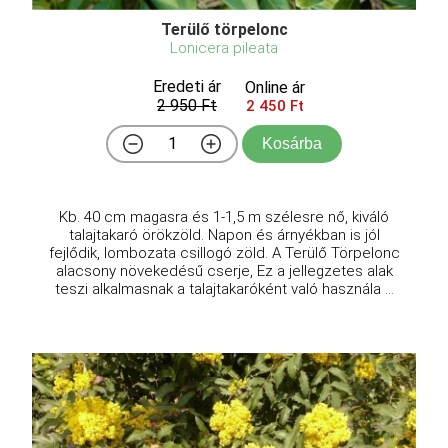
Terülő törpelonc
Lonicera pileata
Eredeti ár
Online ár
2 950 Ft
2 450 Ft
Kosárba
Kb. 40 cm magasra és 1-1,5 m szélesre nő, kiváló
talajtakaró örökzöld. Napon és árnyékban is jól
fejlődik, lombozata csillogó zöld. A Terülő Törpelonc
alacsony növekedésű cserje, Ez a jellegzetes alak
teszi alkalmasnak a talajtakaróként való használa ...