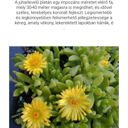
A juharlevelű platán egy impozáns méretet elérő fa,
mely 30-40 méter magasra is megnőhet, és idővel
széles, terebélyes koronát fejleszt. Legismertebb
és legkönnyebben felismerhető jellegzetessége a
kéreg, amely vékony, lekerekített lapokban hámlik, é
...