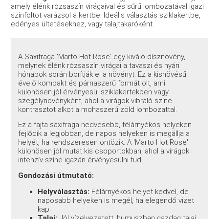
amely élénk rózsaszín virágaival és sűrű lombozatával igazi
színfoltot varázsol a kertbe. Ideális választás sziklakertbe,
edényes ültetésekhez, vagy talajtakaróként.
A Saxifraga 'Marto Hot Rose' egy kiváló dísznövény,
melynek élénk rózsaszín virágai a tavaszi és nyári
hónapok során borítják el a növényt. Ez a kisnövésű
évelő kompakt és párnaszerű formát ölt, ami
különösen jól érvényesül sziklakertekben vagy
szegélynövényként, ahol a virágok vibráló színe
kontrasztot alkot a mohaszerű zöld lombozattal.
Ez a fajta saxifraga nedvesebb, félárnyékos helyeken
fejlődik a legjobban, de napos helyeken is megállja a
helyét, ha rendszeresen öntözik. A 'Marto Hot Rose'
különösen jól mutat kis csoportokban, ahol a virágok
intenzív színe igazán érvényesülni tud.
Gondozási útmutató:
Helyválasztás:
Félárnyékos helyet kedvel, de
naposabb helyeken is megél, ha elegendő vizet
kap.
Talaj:
Jól vízelvezetett, humuszban gazdag talaj