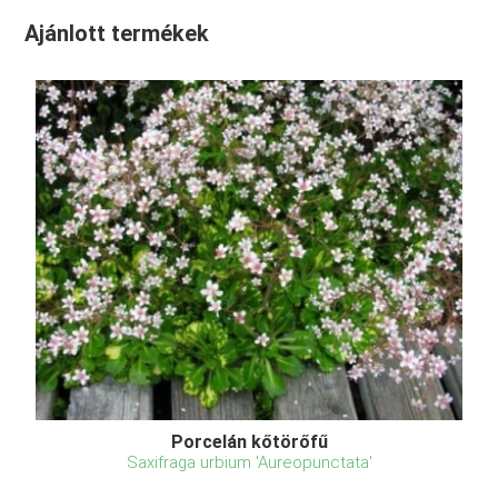
Ajánlott termékek
Porcelán kőtörőfű
Saxifraga urbium 'Aureopunctata'