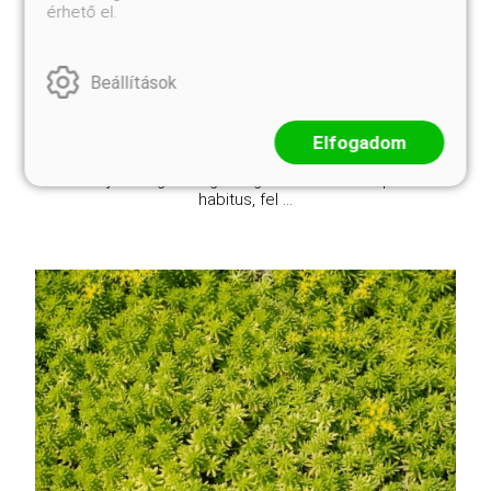
érhető el.
Kosárba
Beállítások
A Robosztus oszlopos tiszafa svájci eredetű,
sötétzöld lombú, gyorsan fejlődő, keskeny oszlopos
fajtája, melynek fagytűrése is figyelemre méltó.
Elfogadom
Rendkívül szép sövény telepíthető belőle! Külső
tulajdonságok Magasság és forma: Oszlopos
habitus, fel ...