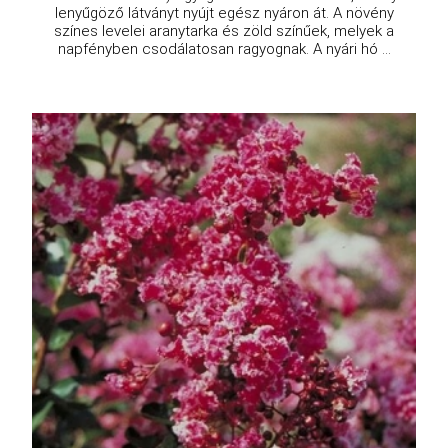
lenyűgöző látványt nyújt egész nyáron át. A növény
színes levelei aranytarka és zöld színűek, melyek a
napfényben csodálatosan ragyognak. A nyári hó ...