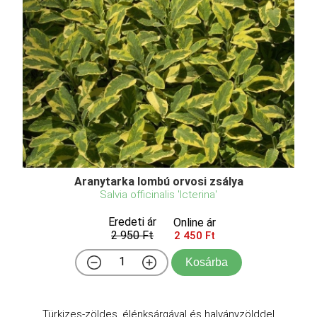
Aranytarka lombú orvosi zsálya
Salvia officinalis 'Icterina'
Eredeti ár
Online ár
2 950 Ft
2 450 Ft
Kosárba
Türkizes-zöldes, élénksárgával és halványzölddel