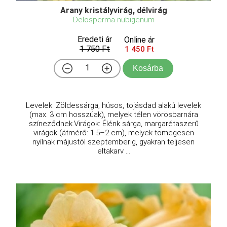
Arany kristályvirág, délvirág
Delosperma nubigenum
Eredeti ár
Online ár
1 750 Ft
1 450 Ft
Kosárba
Levelek: Zöldessárga, húsos, tojásdad alakú levelek
(max. 3 cm hosszúak), melyek télen vörösbarnára
színeződnek.Virágok: Élénk sárga, margarétaszerű
virágok (átmérő: 1.5–2 cm), melyek tömegesen
nyílnak májustól szeptemberig, gyakran teljesen
eltakarv ...