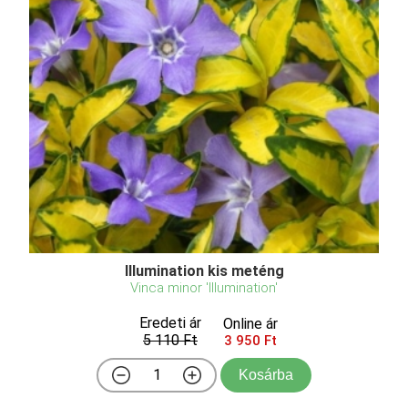
Illumination kis meténg
Vinca minor 'Illumination'
Eredeti ár
Online ár
5 110 Ft
3 950 Ft
Kosárba