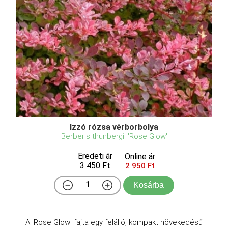
Izzó rózsa vérborbolya
Berberis thunbergii 'Rose Glow'
Eredeti ár
Online ár
3 450 Ft
2 950 Ft
Kosárba
A 'Rose Glow' fajta egy felálló, kompakt növekedésű