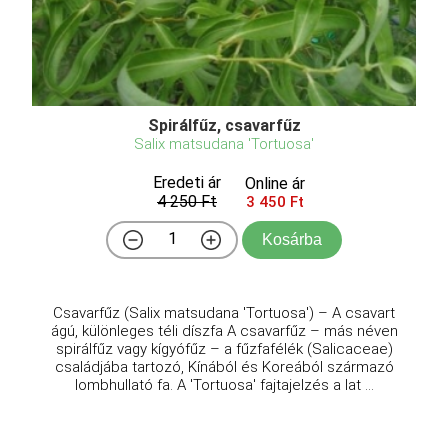
Spirálfűz, csavarfűz
Salix matsudana 'Tortuosa'
Eredeti ár
Online ár
4 250 Ft
3 450 Ft
Kosárba
Csavarfűz (Salix matsudana 'Tortuosa') – A csavart
ágú, különleges téli díszfa A csavarfűz – más néven
spirálfűz vagy kígyófűz – a fűzfafélék (Salicaceae)
családjába tartozó, Kínából és Koreából származó
lombhullató fa. A 'Tortuosa' fajtajelzés a lat ...