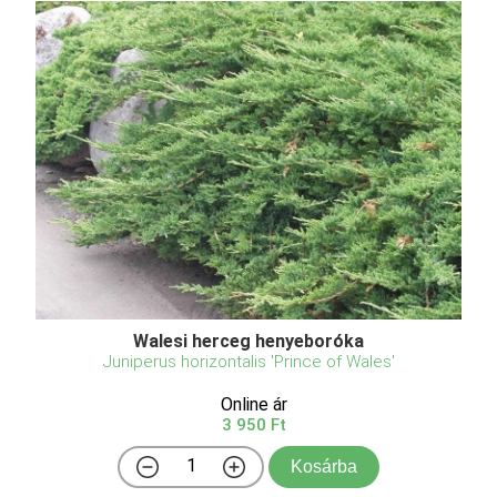
Walesi herceg henyeboróka
Juniperus horizontalis 'Prince of Wales'
Online ár
3 950 Ft
Kosárba