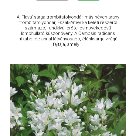
A 'Flava' sárga trombitafolyondár, más néven arany
trombitafolyondár, Észak-Amerika keleti részéről
származó, rendkívül erőteljes növekedésű
lombhullató kúszónövény. A Campsis radicans
ritkább, de annál látványosabb, élénksárga virágú
fajtája, amely ...