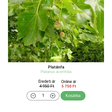
Platánfa
Platanus acerifolia
Eredeti ár
Online ár
4 950 Ft
5 750 Ft
Kosárba