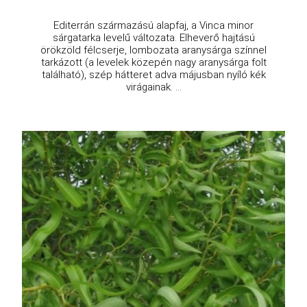
Editerrán származású alapfaj, a Vinca minor
sárgatarka levelű változata. Elheverő hajtású
örökzöld félcserje, lombozata aranysárga színnel
tarkázott (a levelek közepén nagy aranysárga folt
található), szép hátteret adva májusban nyíló kék
virágainak. ...