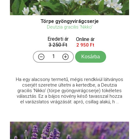
Törpe gyöngyvirágcserje
Deutzia gracilis 'Nikko'
Eredeti ár
Online ár
3 250 Ft
2 950 Ft
Kosárba
Ha egy alacsony termetű, mégis rendkívül látványos
cserjét szeretne ültetni a kertedbe, a Deutzia
gracilis 'Nikko' (törpe gyöngyvirágcserje) tökéletes
választás. Ez a bájos növény késő tavasszal hozza
el varázslatos virágzását: apró, csillag alakú, h ...