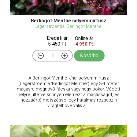
Berlingot Menthe selyemmirtusz
Lagerstroemia 'Berlingot Menthe'
Eredeti ár
Online ár
5 450 Ft
4 950 Ft
Kosárba
A Berlingot Menthe kínai selyemmirtusz
(Lagerstroemia 'Berlingot Menthe') egy 3-4 méter
magasra megnövő fácska vagy nagy bokor. Védett
helyre ültetve könnyen eléri ezt a magasságot, és
hozzáértő metszéssel egy hatalmas rózsaszín
virágfelhővé válik a ...