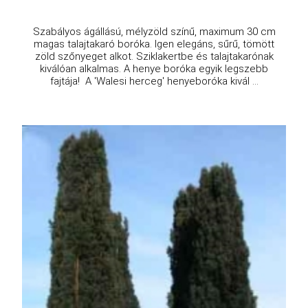
Szabályos ágállású, mélyzöld színű, maximum 30 cm
magas talajtakaró boróka. Igen elegáns, sűrű, tömött
zöld szőnyeget alkot. Sziklakertbe és talajtakarónak
kiválóan alkalmas. A henye boróka egyik legszebb
fajtája! A 'Walesi herceg' henyeboróka kivál ...