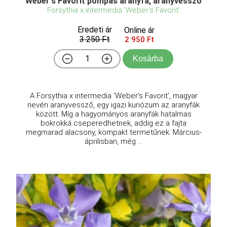
Weber's Favorit pompás aranyfa, aranyvessző
Forsythia x intermedia 'Weber's Favorit'
Eredeti ár
Online ár
3 250 Ft
2 950 Ft
Kosárba
A Forsythia x intermedia 'Weber's Favorit', magyar
nevén aranyvessző, egy igazi kuriózum az aranyfák
között. Míg a hagyományos aranyfák hatalmas
bokrokká cseperedhetnek, addig ez a fajta
megmarad alacsony, kompakt termetűnek. Március-
áprilisban, még ...