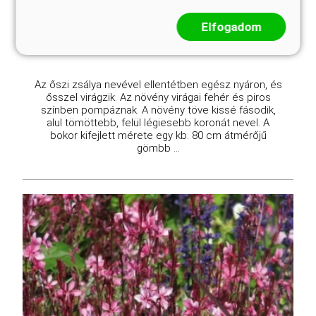
2 950 Ft
2 450 Ft
Elfogadom
Kosárba
Az őszi zsálya nevével ellentétben egész nyáron, és
ősszel virágzik. Az növény virágai fehér és piros
színben pompáznak. A növény töve kissé fásodik,
alul tömöttebb, felül légiesebb koronát nevel. A
bokor kifejlett mérete egy kb. 80 cm átmérőjű
gömbb ...