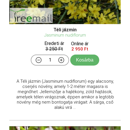
Téli jázmin
Jasminum nudiflorum
Eredeti ár
Online ár
3 250 Ft
2 950 Ft
Kosárba
A Téli jázmin (Jasminum nudiflorum) egy alacsony,
cserjés növény, amely 1-2 méter magasra is
megnőhet. Jellemzője a hajlékony, zöld hajtások,
amelyek télen virágoznak, éppen amikor a legtöbb
növény még nem bontogatja virágait. A sárga, cső
alakú virá ...