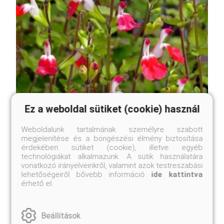
Ez a weboldal sütiket (cookie) használ
Weboldalunk tartalmának személyre szabott
megjelenítése és a böngészési élmény biztosítása
érdekében sütiket (cookie), illetve egyéb
technológiákat alkalmazunk. A sütik használatára
vonatkozó irányelveinkről, valamint azok testreszabási
lehetőségeiről bővebb információ
ide kattintva
érhető el.
Hot Lips őszi zsálya
Salvia microphylla 'Hot Lips'
Beállítások
Eredeti ár
Online ár