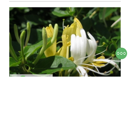
Örökzöld japán lonc
Lonicera japonica 'Halliana'
Online ár
3 950 Ft
Kosárba