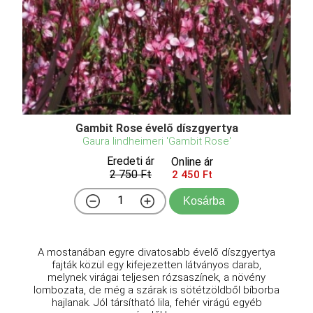
Gambit Rose évelő díszgyertya
Gaura lindheimeri 'Gambit Rose'
Eredeti ár
Online ár
2 750 Ft
2 450 Ft
Kosárba
A mostanában egyre divatosabb évelő díszgyertya
fajták közül egy kifejezetten látványos darab,
melynek virágai teljesen rózsaszínek, a növény
lombozata, de még a szárak is sötétzöldből bíborba
hajlanak. Jól társítható lila, fehér virágú egyéb