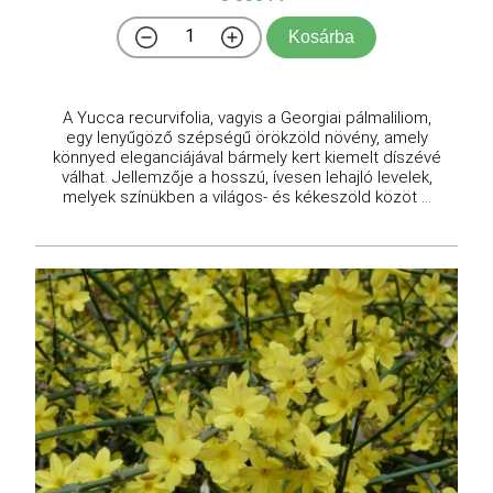
Kosárba
A Yucca recurvifolia, vagyis a Georgiai pálmaliliom,
egy lenyűgöző szépségű örökzöld növény, amely
könnyed eleganciájával bármely kert kiemelt díszévé
válhat. Jellemzője a hosszú, ívesen lehajló levelek,
melyek színükben a világos- és kékeszöld közöt ...