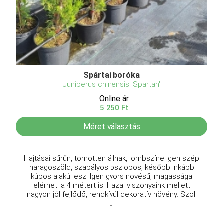
Spártai boróka
Juniperus chinensis 'Spartan'
Online ár
5 250 Ft
Méret választás
Hajtásai sűrűn, tömötten állnak, lombszíne igen szép
haragoszöld, szabályos oszlopos, később inkább
kúpos alakú lesz. Igen gyors növésű, magassága
elérheti a 4 métert is. Hazai viszonyaink mellett
nagyon jól fejlődő, rendkívül dekoratív növény. Szoli
...