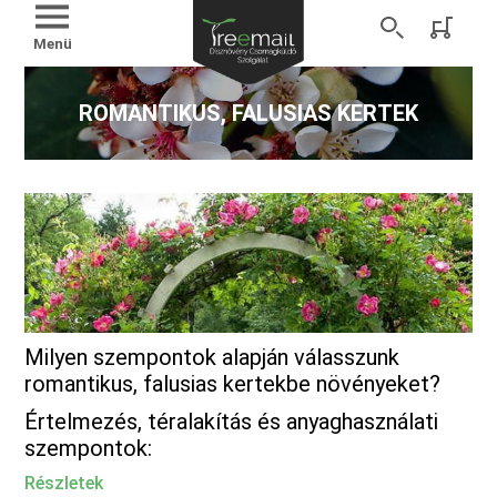
Menü
ROMANTIKUS, FALUSIAS KERTEK
Milyen szempontok alapján válasszunk
romantikus, falusias kertekbe növényeket?
Értelmezés, téralakítás és anyaghasználati
szempontok:
Részletek