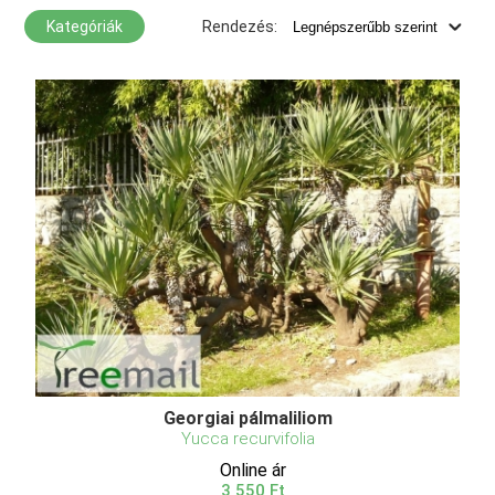
Kategóriák
Rendezés:
Georgiai pálmaliliom
Yucca recurvifolia
Online ár
3 550 Ft