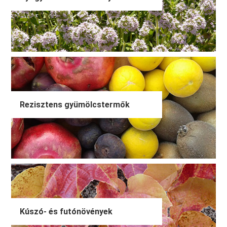
Rezisztens gyümölcstermők
Kúszó- és futónövények