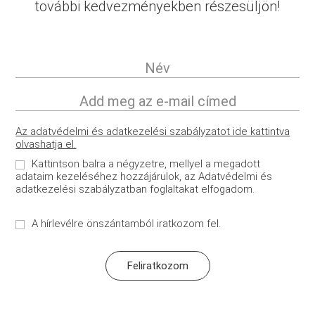
további kedvezményekben részesüljön!
Az adatvédelmi és adatkezelési szabályzatot ide kattintva
olvashatja el.
Kattintson balra a négyzetre, mellyel a megadott
adataim kezeléséhez hozzájárulok, az Adatvédelmi és
adatkezelési szabályzatban foglaltakat elfogadom.
A hírlevélre önszántamból iratkozom fel.
Feliratkozom