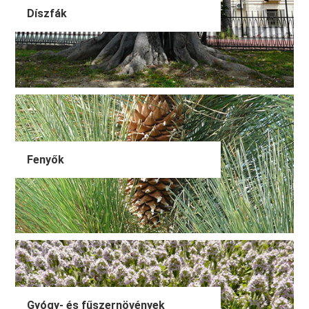
Díszfák
Fenyők
Gyógy- és fűszernövények