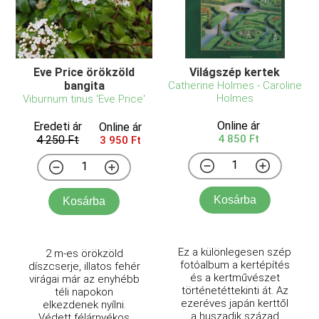
Eve Price örökzöld
Világszép kertek
bangita
Catherine Holmes - Caroline
Holmes
Viburnum tinus 'Eve Price'
Online ár
Eredeti ár
Online ár
4 850 Ft
4 250 Ft
3 950 Ft
Kosárba
Kosárba
Ez a különlegesen szép
2 m-es örökzöld
fotóalbum a kertépítés
díszcserje, illatos fehér
és a kertművészet
virágai már az enyhébb
történetéttekinti át. Az
téli napokon
ezeréves japán kerttől
elkezdenek nyílni.
a huszadik század
Védett félárnyékos