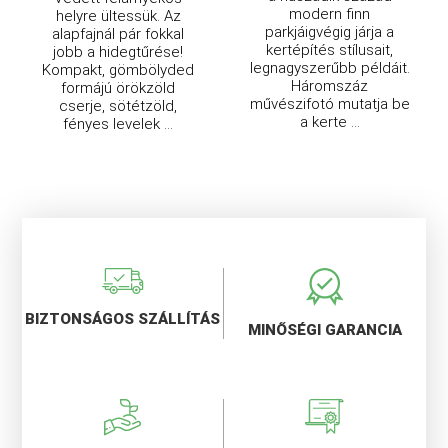
modern finn
helyre ültessük. Az
parkjáigvégig járja a
alapfajnál pár fokkal
kertépítés stílusait,
jobb a hidegtűrése!
legnagyszerűbb példáit.
Kompakt, gömbölyded
Háromszáz
formájú örökzöld
művészifotó mutatja be
cserje, sötétzöld,
a kerte ...
fényes levelek ...
BIZTONSÁGOS SZÁLLÍTÁS
MINŐSÉGI GARANCIA