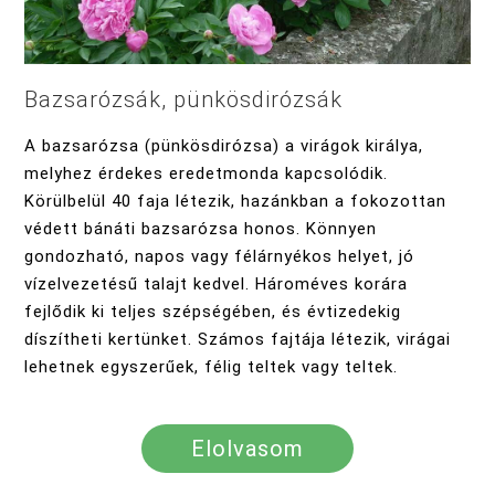
Bazsarózsák, pünkösdirózsák
A bazsarózsa (pünkösdirózsa) a virágok királya,
melyhez érdekes eredetmonda kapcsolódik.
Körülbelül 40 faja létezik, hazánkban a fokozottan
védett bánáti bazsarózsa honos. Könnyen
gondozható, napos vagy félárnyékos helyet, jó
vízelvezetésű talajt kedvel. Hároméves korára
fejlődik ki teljes szépségében, és évtizedekig
díszítheti kertünket. Számos fajtája létezik, virágai
lehetnek egyszerűek, félig teltek vagy teltek.
Elolvasom