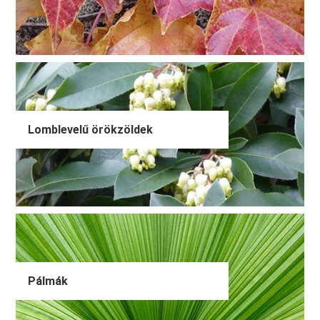
Lomblevelű örökzöldek
Pálmák