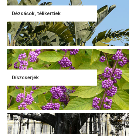
Dézsások, télikertiek
Díszcserjék