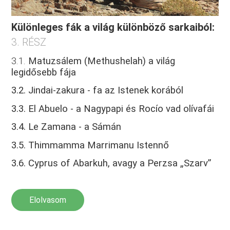
Különleges fák a világ különböző sarkaiból:
3. RÉSZ
3.1.
Matuzsálem (Methushelah) a világ
legidősebb fája
3.2. Jindai-zakura - fa az Istenek korából
3.3. El Abuelo - a Nagypapi és Rocío vad olívafái
3.4. Le Zamana - a Sámán
3.5. Thimmamma Marrimanu Istennő
3.6. Cyprus of Abarkuh, avagy a Perzsa „Szarv”
Elolvasom