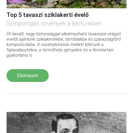
Top 5 tavaszi sziklakerti évelő
Színpompás növények a kertünkben
Öt bevált, nagy biztonsággal alkalmazható tavasszal virágzó
évelőt ajánlunk sziklakertekbe, támfalakba és szárazságtűrő
kompozíciókba. A növényleírások mellett kitérünk a
fajtaválasztékra, a termőhelyi igényekre és a fenntartási
gyakorlatra is.
Elolvasom