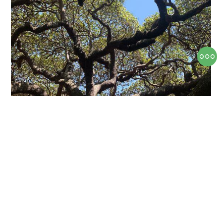
Különleges fák a világ különböző sarkaiból:
2. rész
2.1. Cajueiro Őrnagy, avagy a világ legnagyobb
kesudió fája