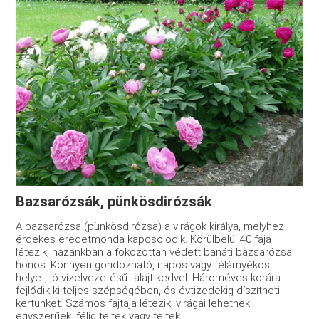
Bazsarózsák, pünkösdirózsák
A bazsarózsa (pünkösdirózsa) a virágok királya, melyhez
érdekes eredetmonda kapcsolódik. Körülbelül 40 faja
létezik, hazánkban a fokozottan védett bánáti bazsarózsa
honos. Könnyen gondozható, napos vagy félárnyékos
helyet, jó vízelvezetésű talajt kedvel. Hároméves korára
fejlődik ki teljes szépségében, és évtizedekig díszítheti
kertünket. Számos fajtája létezik, virágai lehetnek
egyszerűek, félig teltek vagy teltek.