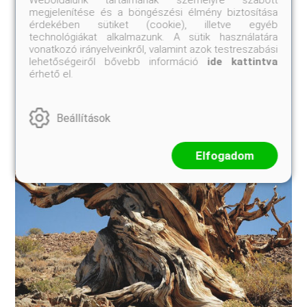
Weboldalunk tartalmának személyre szabott
megjelenítése és a böngészési élmény biztosítása
érdekében sütiket (cookie), illetve egyéb
technológiákat alkalmazunk. A sütik használatára
vonatkozó irányelveinkről, valamint azok testreszabási
lehetőségeiről bővebb információ
ide kattintva
érhető el.
Beállítások
Elfogadom