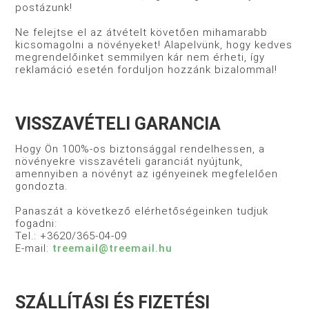
postázunk!
Ne felejtse el az átvételt követően mihamarabb
kicsomagolni a növényeket! Alapelvünk, hogy kedves
megrendelőinket semmilyen kár nem érheti, így
reklamáció esetén forduljon hozzánk bizalommal!
VISSZAVÉTELI GARANCIA
Hogy Ön 100%-os biztonsággal rendelhessen, a
növényekre visszavételi garanciát nyújtunk,
amennyiben a növényt az igényeinek megfelelően
gondozta.
Panaszát a következő elérhetőségeinken tudjuk
fogadni:
Tel.: +3620/365-04-09
E-mail:
treemail@treemail.hu
SZÁLLÍTÁSI ÉS FIZETÉSI