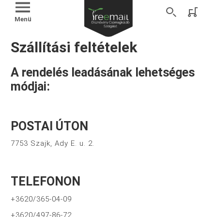
Menü
Szállítási feltételek
A rendelés leadásának lehetséges
módjai:
POSTAI ÚTON
7753 Szajk, Ady E. u. 2.
TELEFONON
+3620/365-04-09
+3620/497-86-72