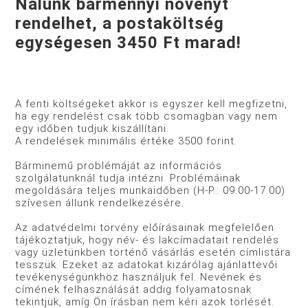
Nálunk bármennyi növényt
rendelhet, a postaköltség
egységesen 3450 Ft marad!
A fenti költségeket akkor is egyszer kell megfizetni,
ha egy rendelést csak több csomagban vagy nem
egy időben tudjuk kiszállítani.
A rendelések minimális értéke 3500 forint.
Bárminemű problémáját az információs
szolgálatunknál tudja intézni. Problémáinak
megoldására teljes munkaidőben (H-P.: 09.00-17.00)
szívesen állunk rendelkezésére.
Az adatvédelmi törvény előírásainak megfelelően
tájékoztatjuk, hogy név- és lakcímadatait rendelés
vagy üzletünkben történő vásárlás esetén címlistára
tesszük. Ezeket az adatokat kizárólag ajánlattevői
tevékenységünkhöz használjuk fel. Nevének és
címének felhasználását addig folyamatosnak
tekintjük, amíg Ön írásban nem kéri azok törlését.