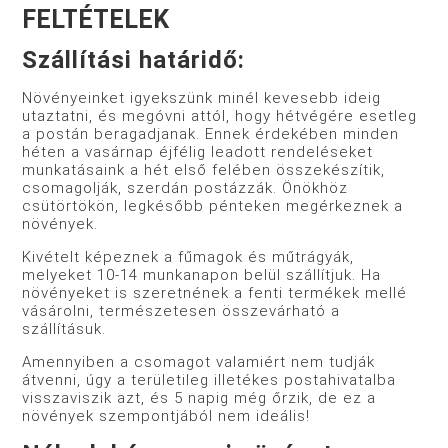
FELTÉTELEK
Szállítási határidő:
Növényeinket igyekszünk minél kevesebb ideig
utaztatni, és megóvni attól, hogy hétvégére esetleg
a postán beragadjanak. Ennek érdekében minden
héten a vasárnap éjfélig leadott rendeléseket
munkatásaink a hét első felében összekészítik,
csomagolják, szerdán postázzák. Önökhöz
csütörtökön, legkésőbb pénteken megérkeznek a
növények.
Kivételt képeznek a fűmagok és műtrágyák,
melyeket 10-14 munkanapon belül szállítjuk. Ha
növényeket is szeretnének a fenti termékek mellé
vásárolni, természetesen összevárható a
szállításuk.
Amennyiben a csomagot valamiért nem tudják
átvenni, úgy a területileg illetékes postahivatalba
visszaviszik azt, és 5 napig még őrzik, de ez a
növények szempontjából nem ideális!