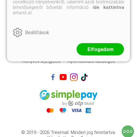
vonatkozó irányelveinkről, valamint azok testreszabási
lehetőségeiről bővebb információ
ide kattintva
Általános szerződési feltételek
érhető el.
Adatvédelmi tájékoztató
Szállítási feltételek
Beállítások
Céginformációk
Süti beállítások
Magyar nyelvű árjegyzék
Latin nyelvű árjegyzék
Elfogadom
Könyvek árjegyzék
Nyomtatható katalógus
© 2019 - 2026 Treemail.
Minden jog fenntartva.