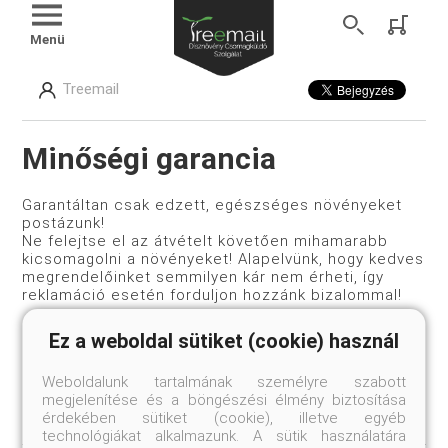
Menü
Treemail
Minőségi garancia
Garantáltan csak edzett, egészséges növényeket
postázunk!
Ne felejtse el az átvételt követően mihamarabb
kicsomagolni a növényeket! Alapelvünk, hogy kedves
megrendelőinket semmilyen kár nem érheti, így
reklamáció esetén forduljon hozzánk bizalommal!
Ez a weboldal sütiket (cookie) használ
Weboldalunk tartalmának személyre szabott
megjelenítése és a böngészési élmény biztosítása
érdekében sütiket (cookie), illetve egyéb
technológiákat alkalmazunk. A sütik használatára