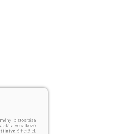
mény biztosítása
nálatára vonatkozó
attintva
érhető el.