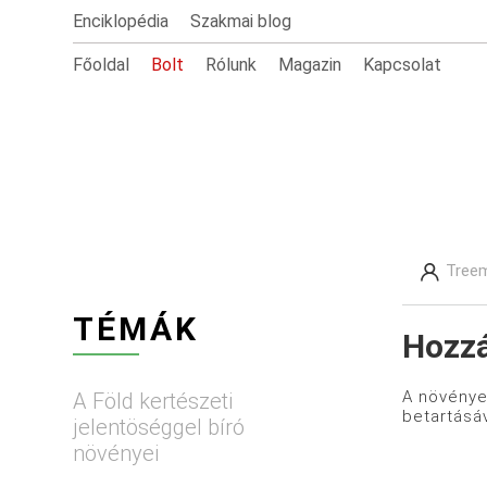
Enciklopédia
Szakmai blog
Főoldal
Bolt
Rólunk
Magazin
Kapcsolat
Treem
TÉMÁK
Hozz
A növények
A Föld kertészeti
betartásá
jelentöséggel bíró
növényei