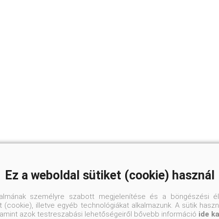
Ez a weboldal sütiket (cookie) használ
talmának személyre szabott megjelenítése és a böngészési él
 (cookie), illetve egyéb technológiákat alkalmazunk. A sütik hasz
valamint azok testreszabási lehetőségeiről bővebb információ
ide k