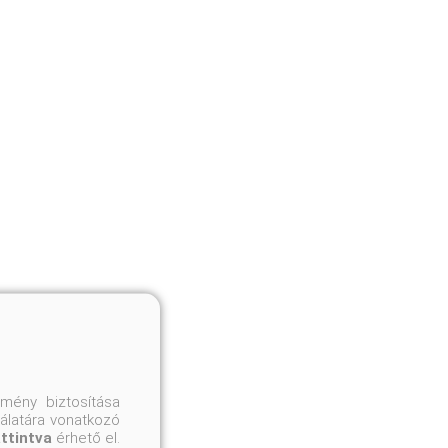
mény biztosítása
nálatára vonatkozó
attintva
érhető el.