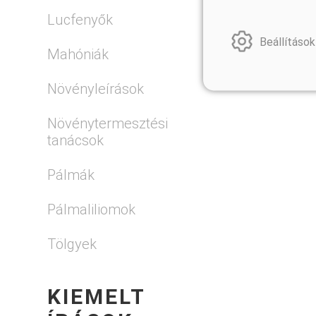
Lucfenyők
Beállítások
Mahóniák
Növényleírások
Növénytermesztési
tanácsok
Pálmák
Pálmaliliomok
Tölgyek
KIEMELT