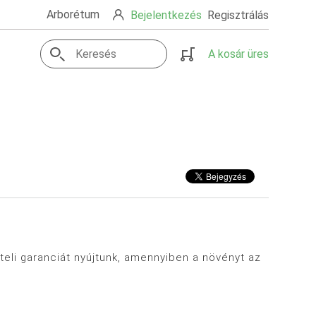
Arborétum
Bejelentkezés
Regisztrálás
A kosár üres
eli garanciát nyújtunk, amennyiben a növényt az