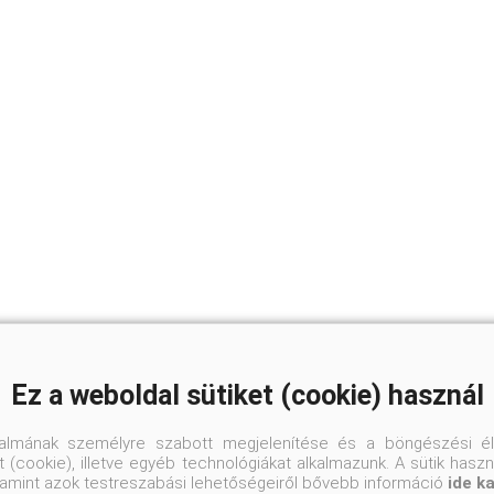
Ez a weboldal sütiket (cookie) használ
talmának személyre szabott megjelenítése és a böngészési él
 (cookie), illetve egyéb technológiákat alkalmazunk. A sütik hasz
valamint azok testreszabási lehetőségeiről bővebb információ
ide k