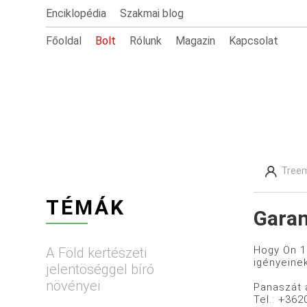
Enciklopédia
Szakmai blog
Főoldal
Bolt
Rólunk
Magazin
Kapcsolat
Treem
TÉMÁK
Garan
Hogy Ön 1
A Föld kertészeti
igényeine
jelentöséggel bíró
növényei
Panaszát 
Tel.: +362