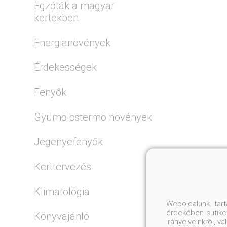
Egzóták a magyar
kertekben
Energianövények
Érdekességek
Fenyők
Gyümölcstermö növények
Jegenyefenyők
Kerttervezés
Klimatológia
Weboldalunk tar
érdekében sütiket
Könyvajánló
irányelveinkről, 