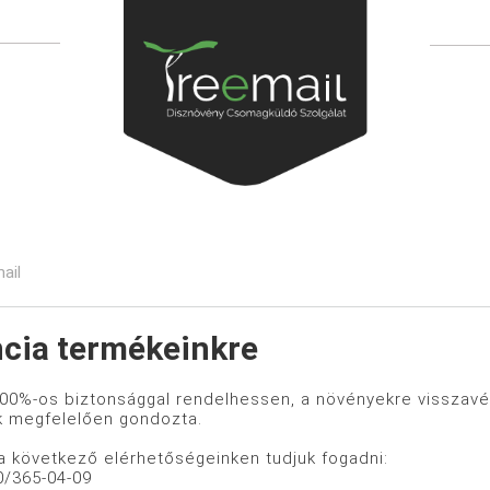
ail
cia termékeinkre
00%-os biztonsággal rendelhessen, a növényekre visszavét
k megfelelően gondozta.
a következő elérhetőségeinken tudjuk fogadni:
0/365-04-09