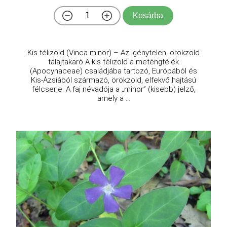
Kosárba
Kis télizöld (Vinca minor) – Az igénytelen, örökzöld
talajtakaró A kis télizöld a meténgfélék
(Apocynaceae) családjába tartozó, Európából és
Kis-Ázsiából származó, örökzöld, elfekvő hajtású
félcserje. A faj névadója a „minor” (kisebb) jelző,
amely a ...