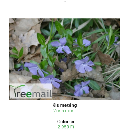
...
Kis meténg
Vinca minor
Online ár
2 950 Ft