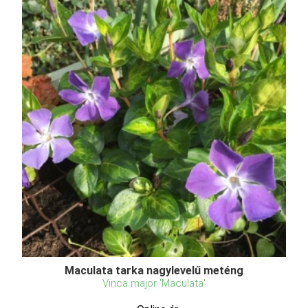
Maculata tarka nagylevelű meténg
Vinca major 'Maculata'