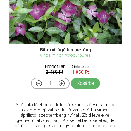
Bíborvirágú kis meténg
Vinca minor 'Atropurpurea'
Eredeti ár
Online ár
2 450 Ft
1 950 Ft
Kosárba
A tőlünk délebbi területekről származó Vinca minor
(kis meténg) változata. Pazar, sötétlila virágai
áprilistól szeptemberig nyílnak. Zöld leveleivel
gyönyörű látványt nyújt. Kis kertekbe tökéletes, de
sűrűn ültetve egészen nagy területek homogén lefe