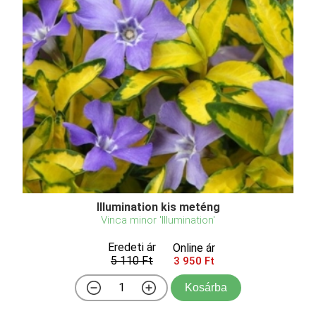
Illumination kis meténg
Vinca minor 'Illumination'
Eredeti ár
Online ár
5 110 Ft
3 950 Ft
Kosárba