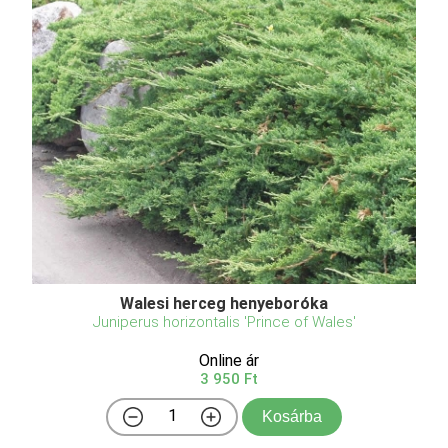
Walesi herceg henyeboróka
Juniperus horizontalis 'Prince of Wales'
Online ár
3 950 Ft
Kosárba