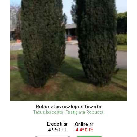
Robosztus oszlopos tiszafa
Taxus baccata 'Fastigiata Robusta'
Eredeti ár
Online ár
4 950 Ft
4 450 Ft