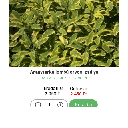
Aranytarka lombú orvosi zsálya
Salvia officinalis 'Icterina'
Eredeti ár
Online ár
2 950 Ft
2 450 Ft
Kosárba
Türkizes-zöldes, élénksárgával és halványzölddel