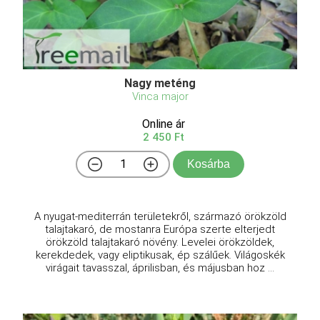
Nagy meténg
Vinca major
Online ár
2 450 Ft
Kosárba
A nyugat-mediterrán területekről, származó örökzöld
talajtakaró, de mostanra Európa szerte elterjedt
örökzöld talajtakaró növény. Levelei örökzöldek,
kerekdedek, vagy eliptikusak, ép szálűek. Világoskék
virágait tavasszal, áprilisban, és májusban hoz ...