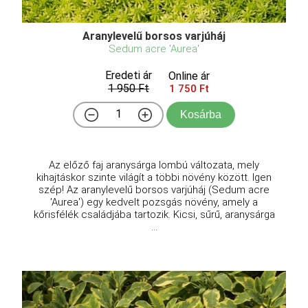
Aranylevelű borsos varjúháj
Sedum acre 'Aurea'
Eredeti ár
Online ár
1 950 Ft
1 750 Ft
Kosárba
Az előző faj aranysárga lombú változata, mely
kihajtáskor szinte világít a többi növény között. Igen
szép! Az aranylevelű borsos varjúháj (Sedum acre
'Aurea') egy kedvelt pozsgás növény, amely a
kőrisfélék családjába tartozik. Kicsi, sűrű, aranysárga
...