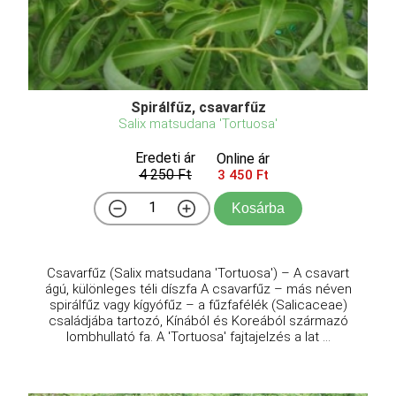
Spirálfűz, csavarfűz
Salix matsudana 'Tortuosa'
Eredeti ár
Online ár
4 250 Ft
3 450 Ft
Kosárba
Csavarfűz (Salix matsudana 'Tortuosa') – A csavart
ágú, különleges téli díszfa A csavarfűz – más néven
spirálfűz vagy kígyófűz – a fűzfafélék (Salicaceae)
családjába tartozó, Kínából és Koreából származó
lombhullató fa. A 'Tortuosa' fajtajelzés a lat ...