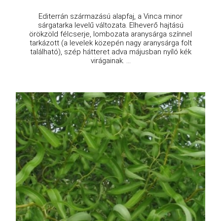
Editerrán származású alapfaj, a Vinca minor
sárgatarka levelű változata. Elheverő hajtású
örökzöld félcserje, lombozata aranysárga színnel
tarkázott (a levelek közepén nagy aranysárga folt
található), szép hátteret adva májusban nyíló kék
virágainak. ...