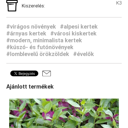
K3
Kiszerelés:
#virágos növények
#alpesi kertek
#árnyas kertek
#városi kiskertek
#modern, minimalista kertek
#kúszó- és futónövények
#lomblevelű örökzöldek
#évelők
Ajánlott termékek