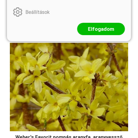
lombhullató cserje, amely 1,2-1,5 méter magasra és
1-1,2 méter szélesre nő meg. Levelei tavasszal
Beállítások
élénk rózsaszínűek ezüstös foltokkal, majd nyáron
mélyebb rózsaszínűvé és bíborrá érlelődnek, ősszel
...
Elfogadom
Weber's Favorit pompás aranyfa, aranyvessző