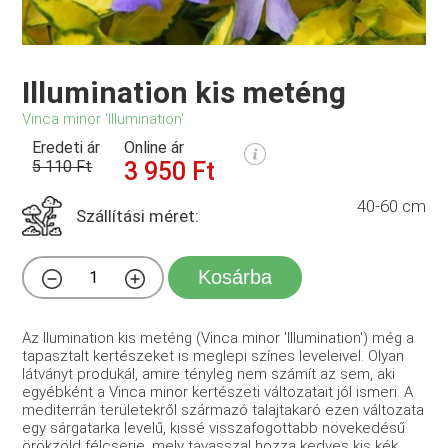
Illumination kis meténg
Vinca minor 'Illumination'
Eredeti ár
Online ár
5 110 Ft
3 950 Ft
40-60 cm
Szállítási méret:
Kosárba
Az Ilumination kis meténg (Vinca minor 'Illumination') még a
tapasztalt kertészeket is meglepi színes leveleivel. Olyan
látványt produkál, amire tényleg nem számít az sem, aki
egyébként a Vinca minor kertészeti változatait jól ismeri. A
mediterrán területekről származó talajtakaró ezen változata
egy sárgatarka levelű, kissé visszafogottabb növekedésű
örökzöld félcserje, mely tavasszal hozza kedves kis kék