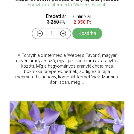
Forsythia x intermedia 'Weber's Favorit'
Eredeti ár
Online ár
3 250 Ft
2 950 Ft
Kosárba
A Forsythia x intermedia 'Weber's Favorit', magyar
nevén aranyvessző, egy igazi kuriózum az aranyfák
között. Míg a hagyományos aranyfák hatalmas
bokrokká cseperedhetnek, addig ez a fajta
megmarad alacsony, kompakt termetűnek. Március-
áprilisban, még ...