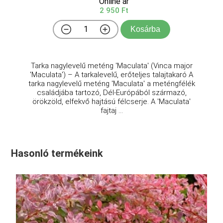
Online ár
2 950 Ft
Kosárba
Tarka nagylevelű meténg 'Maculata' (Vinca major
'Maculata') – A tarkalevelű, erőteljes talajtakaró A
tarka nagylevelű meténg 'Maculata' a meténgfélék
családjába tartozó, Dél-Európából származó,
örökzöld, elfekvő hajtású félcserje. A 'Maculata'
fajtaj ...
Hasonló termékeink