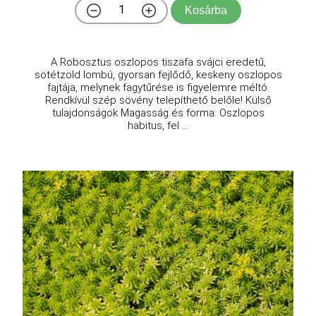
Kosárba
A Robosztus oszlopos tiszafa svájci eredetű,
sötétzöld lombú, gyorsan fejlődő, keskeny oszlopos
fajtája, melynek fagytűrése is figyelemre méltó.
Rendkívül szép sövény telepíthető belőle! Külső
tulajdonságok Magasság és forma: Oszlopos
habitus, fel ...