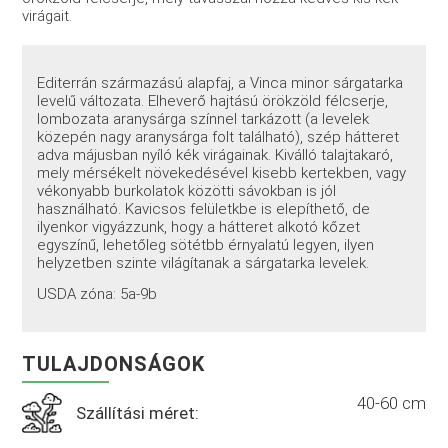
virágait.
Editerrán származású alapfaj, a Vinca minor sárgatarka
levelű változata. Elheverő hajtású örökzöld félcserje,
lombozata aranysárga színnel tarkázott (a levelek
közepén nagy aranysárga folt található), szép hátteret
adva májusban nyíló kék virágainak. Kiválló talajtakaró,
mely mérsékelt növekedésével kisebb kertekben, vagy
vékonyabb burkolatok közötti sávokban is jól
használható. Kavicsos felületkbe is elepíthető, de
ilyenkor vigyázzunk, hogy a hátteret alkotó kőzet
egyszínű, lehetőleg sötétbb érnyalatú legyen, ilyen
helyzetben szinte világítanak a sárgatarka levelek.
USDA zóna: 5a-9b
TULAJDONSÁGOK
40-60 cm
Szállítási méret: