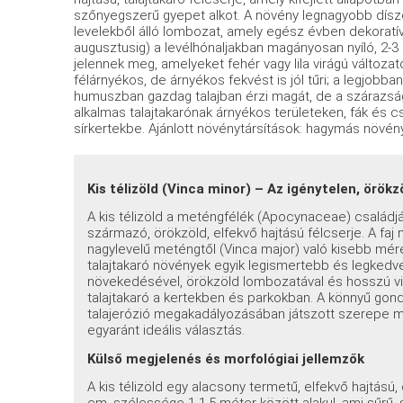
szőnyegszerű gyepet alkot. A növény legnagyobb dísze
levelekből álló lombozat, amely egész évben dekoratív. 
augusztusig) a levélhónaljakban magányosan nyíló, 2-3 
jelennek meg, amelyeket fehér vagy lila virágú változato
félárnyékos, de árnyékos fekvést is jól tűri; a legjobb
humuszban gazdag talajban érzi magát, de a szárazságot
alkalmas talajtakarónak árnyékos területeken, fák és cs
sírkertekbe. Ajánlott növénytársítások: hagymás növén
Kis télizöld (Vinca minor) – Az igénytelen, örökz
A kis télizöld a meténgfélék (Apocynaceae) családjá
származó, örökzöld, elfekvő hajtású félcserje. A faj 
nagylevelű meténgtől (Vinca major) való kisebb mére
talajtakaró növények egyik legismertebb és legkedv
növekedésével, örökzöld lombozatával és hosszú vi
talajtakaró a kertekben és parkokban. A könnyű gon
talajerózió megakadályozásában játszott szerepe 
egyaránt ideális választás.
Külső megjelenés és morfológiai jellemzők
A kis télizöld egy alacsony termetű, elfekvő hajtású,