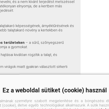
evelni, és a nem kívánt terjedést metszéssel
hatékonyan elnyomja, de a kertben más
rjedését.
ó talajtakaró képességének, árnyéktűrésének és
ebb talajtakaró növény a kertekben és
os területeken
– a sűrű, szőnyegszerű
yomja a gyomokat.
jtásai kiválóan rögzítik a talajt, és
 virágok miatt gyakran választott sírkerti
 alacsony termete és talajtakaró képessége
Ez a weboldal sütiket (cookie) használ
hajtások miatt függőkosarakba és magasított
talmának személyre szabott megjelenítése és a böngészési él
 városi környezetet.
 (cookie), illetve egyéb technológiákat alkalmazunk. A sütik hasz