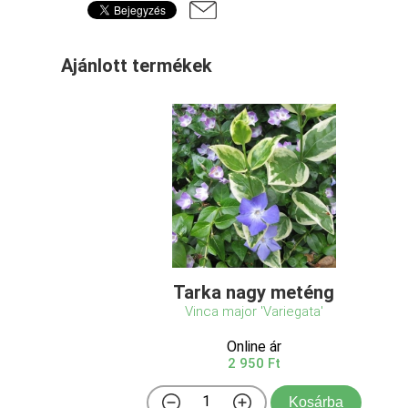
Ajánlott termékek
Tarka nagy meténg
Vinca major 'Variegata'
Online ár
2 950 Ft
Kosárba