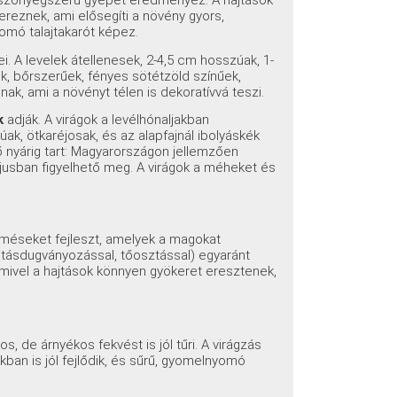
, szőnyegszerű gyepet eredményez. A hajtások
ereznek, ami elősegíti a növény gyors,
mó talajtakarót képez.
. A levelek átellenesek, 2-4,5 cm hosszúak, 1-
k, bőrszerűek, fényes sötétzöld színűek,
k, ami a növényt télen is dekoratívvá teszi.
k
adják. A virágok a levélhónaljakban
ak, ötkaréjosak, és az alapfajnál ibolyáskék
ő nyárig tart: Magyarországon jellemzően
ájusban figyelhető meg. A virágok a méheket és
rméseket fejleszt, amelyek a magokat
ajtásdugványozással, tőosztással) egyaránt
, mivel a hajtások könnyen gyökeret eresztenek,
s, de árnyékos fekvést is jól tűri. A virágzás
an is jól fejlődik, és sűrű, gyomelnyomó