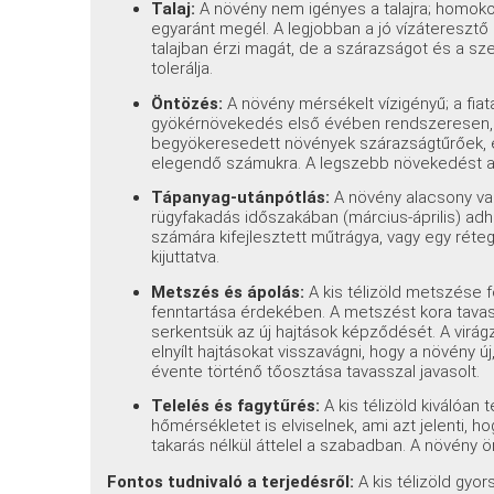
Talaj:
A növény nem igényes a talajra; homoko
egyaránt megél. A legjobban a jó vízáteresz
talajban érzi magát, de a szárazságot és a sze
tolerálja.
Öntözés:
A növény mérsékelt vízigényű; a fiata
gyökérnövekedés első évében rendszeresen, m
begyökeresedett növények szárazságtűrőek, 
elegendő számukra. A legszebb növekedést a 
Tápanyag-utánpótlás:
A növény alacsony va
rügyfakadás időszakában (március-április) ad
számára kifejlesztett műtrágya, vagy egy réteg
kijuttatva.
Metszés és ápolás:
A kis télizöld metszése 
fenntartása érdekében. A metszést kora tavass
serkentsük az új hajtások képződését. A virá
elnyílt hajtásokat visszavágni, hogy a növény ú
évente történő tőosztása tavasszal javasolt.
Telelés és fagytűrés:
A kis télizöld kiválóan t
hőmérsékletet is elviselnek, ami azt jelenti, h
takarás nélkül áttelel a szabadban. A növény 
Fontos tudnivaló a terjedésről:
A kis télizöld gyor