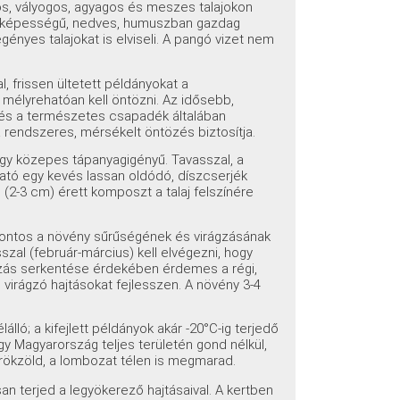
s, vályogos, agyagos és meszes talajokon
tő képességű, nedves, humuszban gazdag
gényes talajokat is elviseli. A pangó vizet nem
l, frissen ültetett példányokat a
élyrehatóan kell öntözni. Az idősebb,
és a természetes csapadék általában
rendszeres, mérsékelt öntözés biztosítja.
gy közepes tápanyagigényű. Tavasszal, a
ható egy kevés lassan oldódó, díszcserjék
 (2-3 cm) érett komposzt a talaj felszínére
fontos a növény sűrűségének és virágzásának
zal (február-március) kell elvégezni, hogy
gzás serkentése érdekében érdemes a régi,
j, virágzó hajtásokat fejlesszen. A növény 3-4
élálló; a kifejlett példányok akár -20°C-ig terjedő
ogy Magyarország teljes területén gond nélkül,
örökzöld, a lombozat télen is megmarad.
san terjed a legyökerező hajtásaival. A kertben