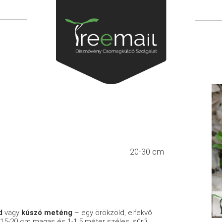
20-30 cm
d
vagy
kúszó meténg
– egy örökzöld, elfekvő
an 15-20 cm magas és 1-1,5 méter széles, sűrű,