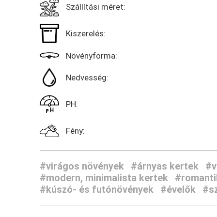
Szállítási méret:
Kiszerelés:
Növényforma:
Nedvesség:
PH:
Fény:
#virágos növények
#árnyas kertek
#v
#modern, minimalista kertek
#romantik
#kúszó- és futónövények
#évelők
#s