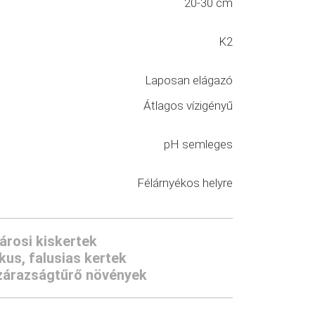
20-30 cm
K2
Laposan elágazó
Átlagos vízigényű
pH semleges
Félárnyékos helyre
árosi kiskertek
us, falusias kertek
zárazságtűrő növények