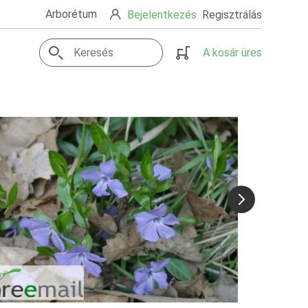
Arborétum
Bejelentkezés
Regisztrálás
A kosár üres