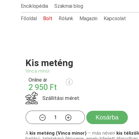
Enciklopédia
Szakmai blog
Főoldal
Bolt
Rólunk
Magazin
Kapcsolat
Kis meténg
Vinca minor
Online ár
2 950 Ft
Szállítási méret:
Kosárba
A
kis meténg (Vinca minor)
– más néven
kis télizöl
hajtású, talajtakaró félcserje, amely kifejlett állapotb