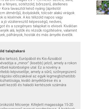
 a fényes, sötétzöld, bőrszerű, átellenes
Kora tavasztól késő nyárig (áprilistól
cm átmérőjű, ibolyáskék, tölcsér alakú virágok
k is kísérnek. A kis télizöld napos vagy
an a jó vízáteresztő képességű, nedves,
 és a szegényes talajokat is elviseli. Kiválóan
erjék alá, lejtők és rézsűk rögzítésére, valamint
yek, páfrányok, hosták és más árnyéki évelők.
öld talajtakaró
ba tartozó, Európából és Kis-Ázsiából
névadója a „minor” (kisebb) jelző, amely a rokon
tbeli különbségre utal. Ez a növény a
eltebb képviselője, amely a sűrű, szőnyegszerű
rágzási időszakával az egyik legmegbízhatóbb
dozhatósága, kiváló árnyéktűrése és a
miatt kezdő és haladó kertészek számára
 örökzöld félcserje. Kifejlett magassága 15-20