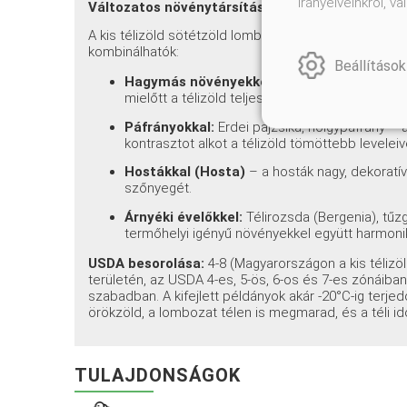
irányelveinkről, 
Változatos növénytársítások (társítási javaslat
A kis télizöld sötétzöld lombozata és ibolyáskék vi
kombinálhatók:
Beállítások
Hagymás növényekkel:
Krókusz, hóvirág, tul
mielőtt a télizöld teljesen kiterjedne.
Páfrányokkal:
Erdei pajzsika, hölgypáfrány – 
kontrasztot alkot a télizöld tömöttebb leveleiv
Hostákkal (Hosta)
– a hosták nagy, dekoratív
szőnyegét.
Árnyéki évelőkkel:
Télirozsda (Bergenia), tű
termőhelyi igényű növényekkel együtt harmonik
USDA besorolása:
4-8 (Magyarországon a kis télizöl
területén, az USDA 4-es, 5-ös, 6-os és 7-es zónáiban 
szabadban. A kifejlett példányok akár -20°C-ig terje
örökzöld, a lombozat télen is megmarad, és a téli 
TULAJDONSÁGOK