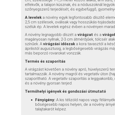
cm, szélessége 1-1,5 méter között alakul, ami sűrű
elfekvők, a talajon kúsznak, és a nóduszoknál legyök
szőnyegszerű terjedését, és egybefüggő, gyomelnyo
A levelek
a növény egyik legfontosabb díszítő elemei
2,5 cm szélesek, oválisak vagy hosszúkás-tojásdado
szélük ép. A levelek egész évben a növényen maradna
A növény legnagyobb díszét a
virágzat
és a
virágo
magányosan nyílnak, 2-3 cm átmérőjűek, tölcsér alakú
színűek. A
virágzási időszak
a kora tavasztól a kés
áprilistól augusztusig, a legbőségesebb virágzás m
más beporzó rovarokat vonzzák.
Termés és szaporítás
A virágzást követően a növény apró, hüvelyszerű te
tartalmazzák. A növény magról és vegetatív úton (h
szaporítható. A vegetatív szaporítás a leggyakoribb
és a növény gyorsan terjed.
Termőhelyi igények és gondozási útmutató
Fényigény:
A kis télizöld napos vagy félárnyéko
bőségesebb napos helyen, de a növény árnyékb
talajtakarót képez.