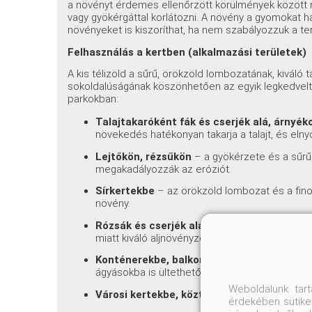
a növényt érdemes ellenőrzött körülmények között n
vagy gyökérgáttal korlátozni. A növény a gyomokat 
növényeket is kiszoríthat, ha nem szabályozzuk a te
Felhasználás a kertben (alkalmazási területek)
A kis télizöld a sűrű, örökzöld lombozatának, kivál
sokoldalúságának köszönhetően az egyik legkedvelt
parkokban:
Talajtakaróként fák és cserjék alá, árnyék
növekedés hatékonyan takarja a talajt, és eln
Lejtőkön, rézsűkön
– a gyökérzete és a sűrű ha
megakadályozzák az eróziót.
Sírkertekbe
– az örökzöld lombozat és a finom
növény.
Rózsák és cserjék aláültetésére
– a növény
miatt kiváló aljnövényzet.
Konténerekbe, balkonládákba
– a lecsüngő 
ágyásokba is ültethető.
Weboldalunk tar
Városi kertekbe, közterületekre
– jól tűri a
érdekében sütiket