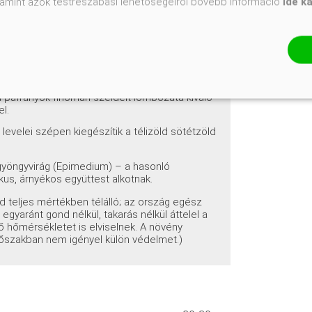
valamint azok testreszabási lehetőségeiről bővebb információ
ide k
ok)
rágai számos más árnyéki növénnyel
ipán – a hagymások kora tavasszal nyílnak,
a páfrányok finoman szeldelt lombozata kiváló
el.
 levelei szépen kiegészítik a télizöld sötétzöld
zgyöngyvirág (Epimedium) – a hasonló
us, árnyékos együttest alkotnak.
d teljes mértékben télálló; az ország egész
egyaránt gond nélkül, takarás nélkül áttelel a
dő hőmérsékletet is elviselnek. A növény
időszakban nem igényel külön védelmet.)