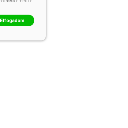
attintva
érhető el.
Elfogadom