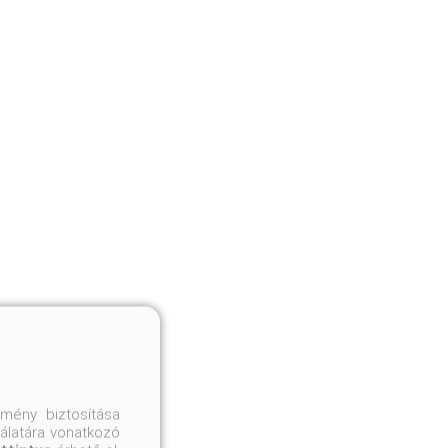
mény biztosítása
nálatára vonatkozó