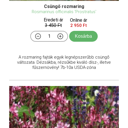
Csüngő rozmaring
Rosmarinus officinalis 'Prostratus'
Eredeti ár
Online ár
3 450 Ft
2 950 Ft
Kosárba
A rozmaring fajták egyik legnépszerűbb csüngő
változata. Dézsákba, rézsűkbe kiváló dísz-, illetve
fűszernövény! 7b-10a USDA-zóna