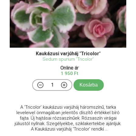
Kaukázusi varjúháj 'Tricolor'
Sedum spurium 'Tricolor'
Online ár
1 950 Ft
Kosárba
A ’Tricolor’ kaukázusi varjúháj háromszínű, tarka
leveleivel önmagában jelentős díszítő értékkel bíró
fajta. Új hajtásai rózsaszínűek. Rózsaszín virágai
júliustól nyílnak. Szegélyekbe, sziklakertekbe ajánljuk.
A Kaukázusi varjúháj 'Tricolor' rendkí ...