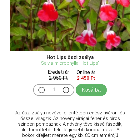
Hot Lips őszi zsálya
Salvia microphylla 'Hot Lips'
Eredeti ár
Online ár
2 950 Ft
2 450 Ft
Kosárba
Az őszi zsálya nevével ellentétben egész nyáron, és
ősszel virágzik. Az növény virágai fehér és piros
színben pompáznak. A növény töve kissé fásodik,
alul tömöttebb, felül légiesebb koronát nevel. A
bokor kifejlett mérete egy kb. 80 cm átmérőjű