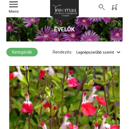
Menü
ÉVELŐK
Kategóriák
Rendezés: