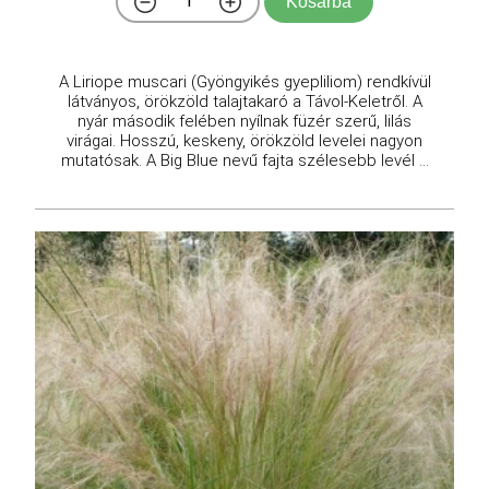
Kosárba
A Liriope muscari (Gyöngyikés gyepliliom) rendkívül
látványos, örökzöld talajtakaró a Távol-Keletről. A
nyár második felében nyílnak füzér szerű, lilás
virágai. Hosszú, keskeny, örökzöld levelei nagyon
mutatósak. A Big Blue nevű fajta szélesebb levél ...