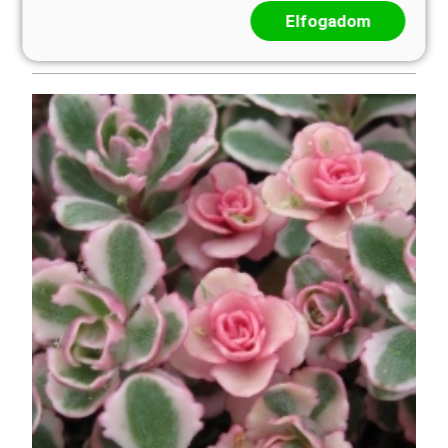
hajlanak. Jól társítható lila, fehér virágú egyéb
Elfogadom
évelőkk ...