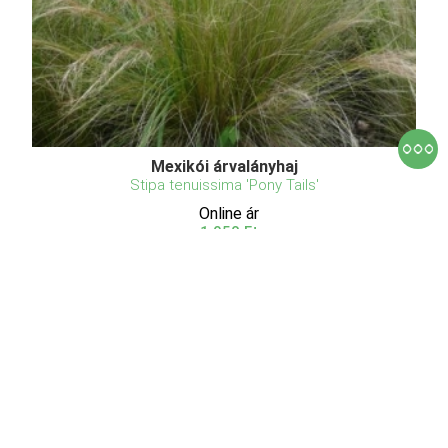
Mexikói árvalányhaj
Stipa tenuissima 'Pony Tails'
Online ár
1 950 Ft
Kosárba
A Stipa tenuissima 'Pony Tails' elegáns és gyönyörű
díszfű, amelyet a kertekben és tájkialakításban
gyakran használnak. Ez a növény a réti pázsitfűk
(Stipa) családjába tartozik, és hosszú, vékony,
hajtűszerű levelekkel rendelkezik. A 'Pony Tails' (l ...