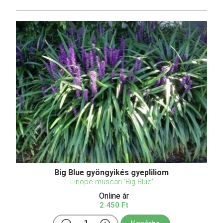
Big Blue gyöngyikés gyepliliom
Liriope muscari 'Big Blue'
Online ár
2 450 Ft