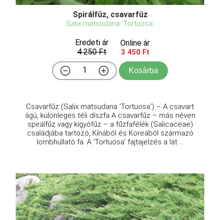
Spirálfűz, csavarfűz
Salix matsudana 'Tortuosa'
Eredeti ár
Online ár
4 250 Ft
3 450 Ft
Kosárba
Csavarfűz (Salix matsudana 'Tortuosa') – A csavart
ágú, különleges téli díszfa A csavarfűz – más néven
spirálfűz vagy kígyófűz – a fűzfafélék (Salicaceae)
családjába tartozó, Kínából és Koreából származó
lombhullató fa. A 'Tortuosa' fajtajelzés a lat ...