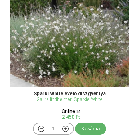
Sparkl White évelő díszgyertya
Gaura lindheimeri Sparkle White
Online ár
2 450 Ft
Kosárba