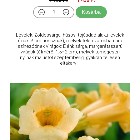
1 750 Ft
1 450 Ft
Kosárba
Levelek: Zöldessárga, húsos, tojásdad alakú levelek
(max. 3 cm hosszúak), melyek télen vörösbarnára
színeződnek.Virágok: Élénk sárga, margarétaszerű
virágok (átmérő: 1.5–2 cm), melyek tömegesen
nyílnak májustól szeptemberig, gyakran teljesen
eltakarv ...