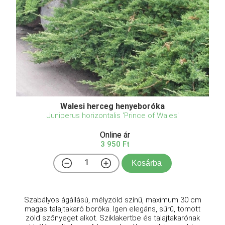
Walesi herceg henyeboróka
Juniperus horizontalis 'Prince of Wales'
Online ár
3 950 Ft
Kosárba
Szabályos ágállású, mélyzöld színű, maximum 30 cm
magas talajtakaró boróka. Igen elegáns, sűrű, tömött
zöld szőnyeget alkot. Sziklakertbe és talajtakarónak