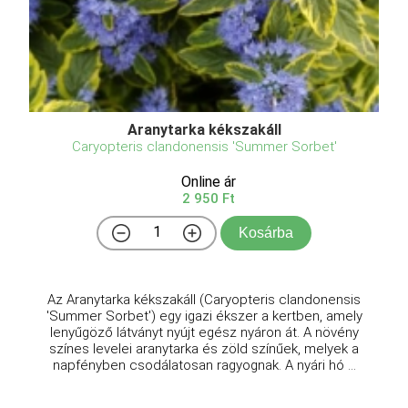
Aranytarka kékszakáll
Caryopteris clandonensis 'Summer Sorbet'
Online ár
2 950 Ft
Kosárba
Az Aranytarka kékszakáll (Caryopteris clandonensis
'Summer Sorbet') egy igazi ékszer a kertben, amely
lenyűgöző látványt nyújt egész nyáron át. A növény
színes levelei aranytarka és zöld színűek, melyek a
napfényben csodálatosan ragyognak. A nyári hó ...