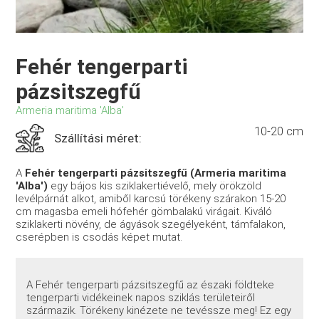
Fehér tengerparti
pázsitszegfű
Armeria maritima 'Alba'
10-20 cm
Szállítási méret:
A
Fehér tengerparti pázsitszegfű (Armeria maritima
'Alba')
egy bájos kis sziklakertiévelő, mely örökzöld
levélpárnát alkot, amiből karcsú törékeny szárakon 15-20
cm magasba emeli hófehér gömbalakú virágait. Kiváló
sziklakerti növény, de ágyások szegélyeként, támfalakon,
cserépben is csodás képet mutat.
A Fehér tengerparti pázsitszegfű az északi földteke
tengerparti vidékeinek napos sziklás területeiről
származik. Törékeny kinézete ne tevéssze meg! Ez egy