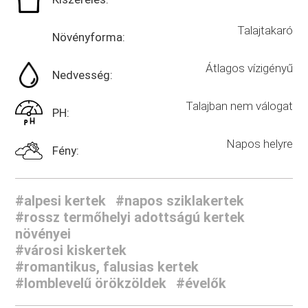
Talajtakaró
Növényforma:
Átlagos vízigényű
Nedvesség:
Talajban nem válogat
PH:
Napos helyre
Fény:
#alpesi kertek
#napos sziklakertek
#rossz termőhelyi adottságú kertek
növényei
#városi kiskertek
#romantikus, falusias kertek
#lomblevelű örökzöldek
#évelők