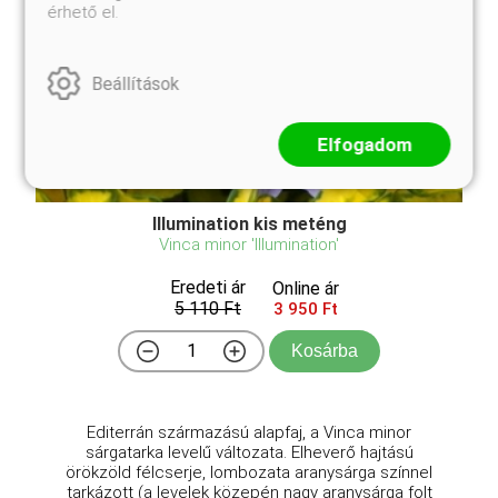
érhető el.
Beállítások
Elfogadom
Illumination kis meténg
Vinca minor 'Illumination'
Eredeti ár
Online ár
5 110 Ft
3 950 Ft
Kosárba
Editerrán származású alapfaj, a Vinca minor
sárgatarka levelű változata. Elheverő hajtású
örökzöld félcserje, lombozata aranysárga színnel
tarkázott (a levelek közepén nagy aranysárga folt