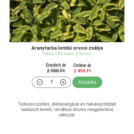
Aranytarka lombú orvosi zsálya
Salvia officinalis 'Icterina'
Eredeti ár
Online ár
2 950 Ft
2 450 Ft
Kosárba
Türkizes-zöldes, élénksárgával és halványzölddel
tarkázott levelű, rendkívül díszes megjelenésű
változat.