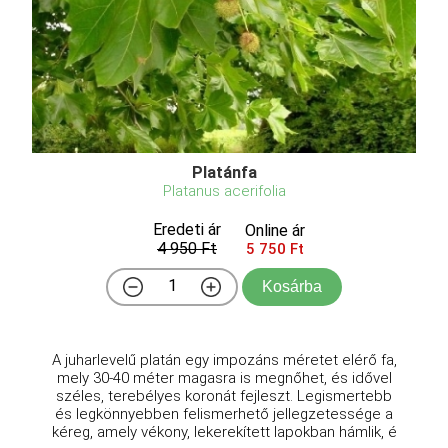
Platánfa
Platanus acerifolia
Eredeti ár
Online ár
4 950 Ft
5 750 Ft
Kosárba
A juharlevelű platán egy impozáns méretet elérő fa,
mely 30-40 méter magasra is megnőhet, és idővel
széles, terebélyes koronát fejleszt. Legismertebb
és legkönnyebben felismerhető jellegzetessége a
kéreg, amely vékony, lekerekített lapokban hámlik, é