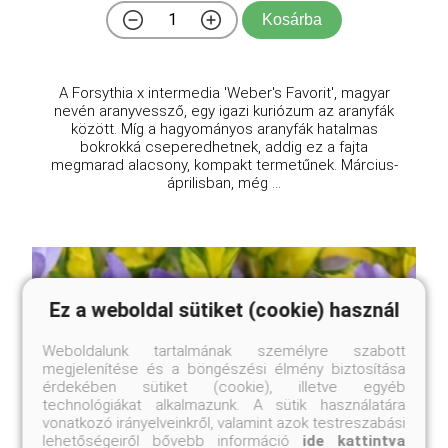
Kosárba
A Forsythia x intermedia 'Weber's Favorit', magyar
nevén aranyvessző, egy igazi kuriózum az aranyfák
között. Míg a hagyományos aranyfák hatalmas
bokrokká cseperedhetnek, addig ez a fajta
megmarad alacsony, kompakt termetűnek. Március-
áprilisban, még ...
Ez a weboldal sütiket (cookie) használ
Weboldalunk tartalmának személyre szabott
megjelenítése és a böngészési élmény biztosítása
érdekében sütiket (cookie), illetve egyéb
technológiákat alkalmazunk. A sütik használatára
vonatkozó irányelveinkről, valamint azok testreszabási
lehetőségeiről bővebb információ
ide kattintva