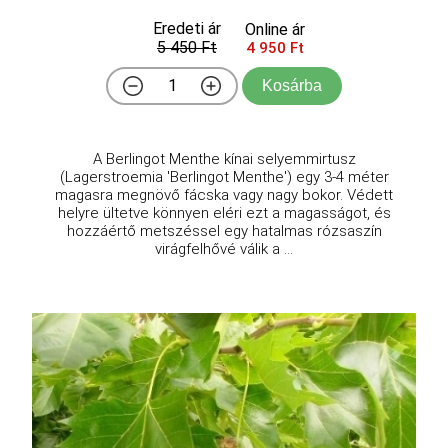
Eredeti ár
Online ár
5 450 Ft
4 950 Ft
Kosárba
A Berlingot Menthe kínai selyemmirtusz
(Lagerstroemia 'Berlingot Menthe') egy 3-4 méter
magasra megnövő fácska vagy nagy bokor. Védett
helyre ültetve könnyen eléri ezt a magasságot, és
hozzáértő metszéssel egy hatalmas rózsaszín
virágfelhővé válik a ...