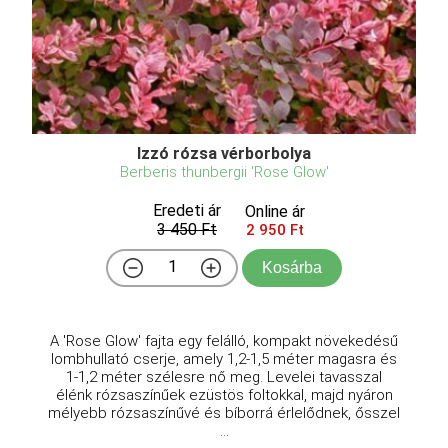
Izzó rózsa vérborbolya
Berberis thunbergii 'Rose Glow'
Eredeti ár
Online ár
3 450 Ft
2 950 Ft
Kosárba
A 'Rose Glow' fajta egy felálló, kompakt növekedésű
lombhullató cserje, amely 1,2-1,5 méter magasra és
1-1,2 méter szélesre nő meg. Levelei tavasszal
élénk rózsaszínűek ezüstös foltokkal, majd nyáron
mélyebb rózsaszínűvé és bíborrá érlelődnek, ősszel
...