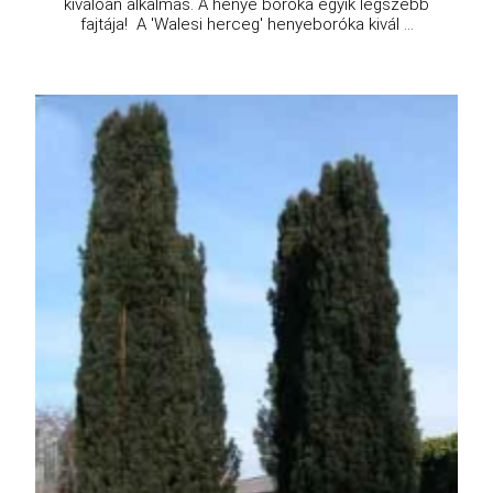
kiválóan alkalmas. A henye boróka egyik legszebb
fajtája! A 'Walesi herceg' henyeboróka kivál ...