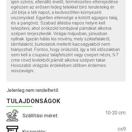
igen szívós, ellenálló évelő, természetes elterejedése
egészen az erősen hideg telekkel bíró területekig ér.
Jól bírja a téli napot, a kedvezőtlen környezeti
viszonyokat. Egyetlen ellensége a kötött agyagos talaj,
és a pangóvíz. Szabad állásba napos helyre kell
telepíteni, ahol örökzöld lombjával párnákat alkotva
szépen terjeszkedik. Virágai májusban, júniusban
nyílnak. Igazán hálás kis növény, mely sziklafalakról,
támfalakról, burkolatok melletti kaicságyakból nem
hiányozhat. Fontos, hogy örökzöld, így a téli időszakban
sem kell a csupasz talajfelszínt vagy csepet nézni, 5-7
cme rövid levlekből párnát alkotva szépen takar.
Hosszabb virágzás érdekében időben érdemes
visszavágni.
Jelenleg nem rendelhető
TULAJDONSÁGOK
10-20 cm
Szállítási méret:
cs9
Kiszerelés: