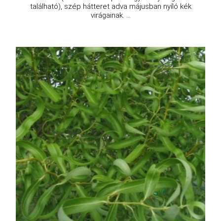
található), szép hátteret adva májusban nyíló kék
virágainak. ...