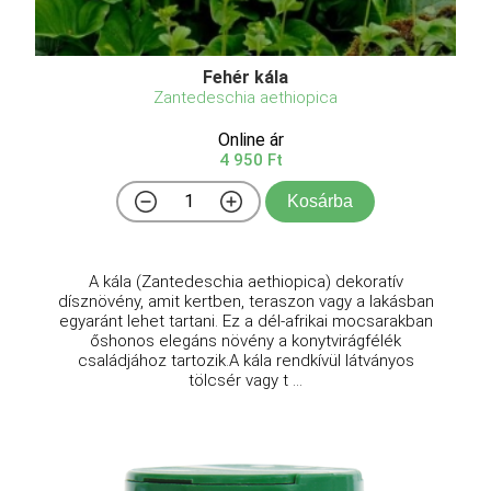
Fehér kála
Zantedeschia aethiopica
Online ár
4 950 Ft
Kosárba
A kála (Zantedeschia aethiopica) dekoratív
dísznövény, amit kertben, teraszon vagy a lakásban
egyaránt lehet tartani. Ez a dél-afrikai mocsarakban
őshonos elegáns növény a konytvirágfélék
családjához tartozik.A kála rendkívül látványos
tölcsér vagy t ...