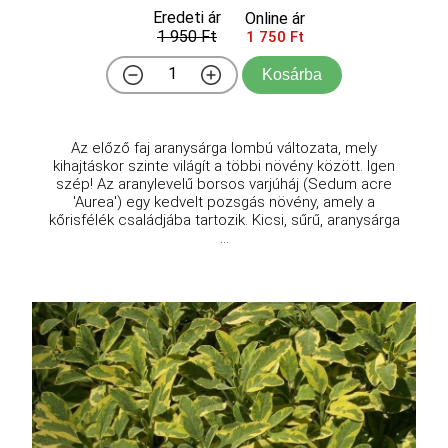
Eredeti ár
Online ár
1 950 Ft
1 750 Ft
Kosárba
Az előző faj aranysárga lombú változata, mely
kihajtáskor szinte világít a többi növény között. Igen
szép! Az aranylevelű borsos varjúháj (Sedum acre
'Aurea') egy kedvelt pozsgás növény, amely a
kőrisfélék családjába tartozik. Kicsi, sűrű, aranysárga
...