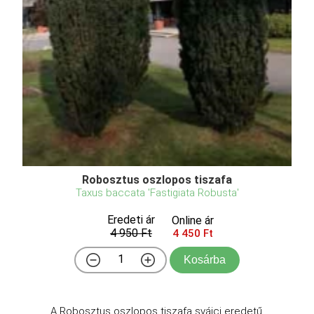
Robosztus oszlopos tiszafa
Taxus baccata 'Fastigiata Robusta'
Eredeti ár
Online ár
4 950 Ft
4 450 Ft
Kosárba
A Robosztus oszlopos tiszafa svájci eredetű,