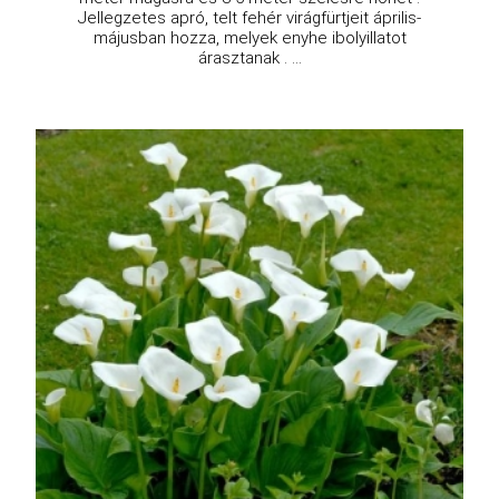
Jellegzetes apró, telt fehér virágfürtjeit április-
májusban hozza, melyek enyhe ibolyillatot
árasztanak . ...