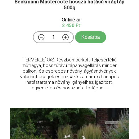
Beckmann Mastercote hosszú hatású virágtáp
500g
Online ár
2 450 Ft
Kosárba
TERMÉKLEÍRÁS Részben burkolt, teljesértékű
műtrágya, hosszútávú tápanyagellátás minden
balkon- és cserepes növény, ágyásnövények,
valamint cserjék és rózsák számára. 6 hónapos
hatástartama növény igényeihez igazított,
egyenletes és hosszantartó tápan ...