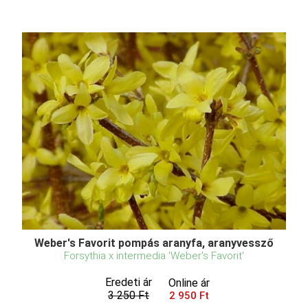
Weber's Favorit pompás aranyfa, aranyvessző
Forsythia x intermedia 'Weber's Favorit'
Eredeti ár
Online ár
3 250 Ft
2 950 Ft