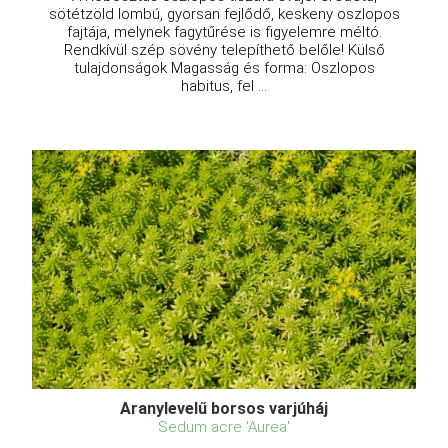
sötétzöld lombú, gyorsan fejlődő, keskeny oszlopos
fajtája, melynek fagytűrése is figyelemre méltó.
Rendkívül szép sövény telepíthető belőle! Külső
tulajdonságok Magasság és forma: Oszlopos
habitus, fel ...
Aranylevelű borsos varjúháj
Sedum acre 'Aurea'