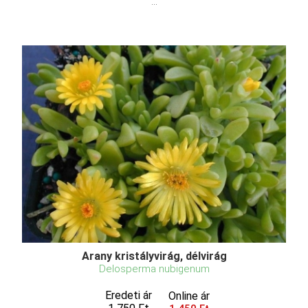
...
Arany kristályvirág, délvirág
Delosperma nubigenum
Eredeti ár
Online ár