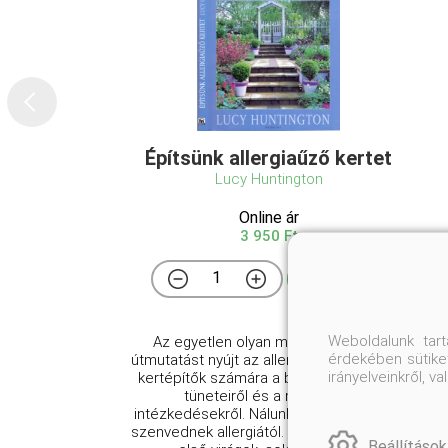
Építsünk allergiaűző kertet
Lucy Huntington
Online ár
3 950 Ft
Kosárba
Weboldalunk tar
Az ​egyetlen olyan mű, amely teljes
érdekében sütiket
útmutatást nyújt az allergiában szenvedő
irányelveinkről, 
kertépítők számára a betegség okairól,
tüneteiről és a megelőző
intézkedésekről. Nálunk is egyre többen
szenvednek allergiától. Ahogy kinyílnak az
Beállítások