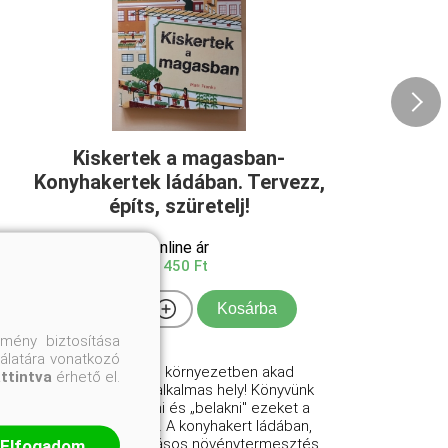
Kiskertek a magasban-
Konyhakertek ládában. Tervezz,
építs, szüretelj!
Online ár
4 450 Ft
Kosárba
mény biztosítása
nálatára vonatkozó
Szinte minden környezetben akad
attintva
érhető el.
kertészkedésre alkalmas hely! Könyvünk
segít megkeresni és „belakni" ezeket a
rejtett zugokat is. A konyhakert ládában,
azaz a magaságyásos növénytermesztés
Elfogadom