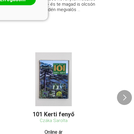
valóságos csoda - és te magad is olcsón
és könnyedén megvalós ...
101 Kerti fenyő
Czáka Sarolta
Online ár