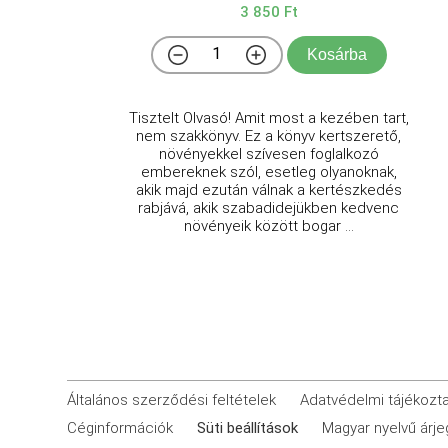
3 850 Ft
Kosárba
Tisztelt Olvasó! Amit most a kezében tart,
nem szakkönyv. Ez a könyv kertszerető,
növényekkel szívesen foglalkozó
embereknek szól, esetleg olyanoknak,
akik majd ezután válnak a kertészkedés
rabjává, akik szabadidejükben kedvenc
növényeik között bogar ...
Általános szerződési feltételek
Adatvédelmi tájékozt
Céginformációk
Süti beállítások
Magyar nyelvű árj