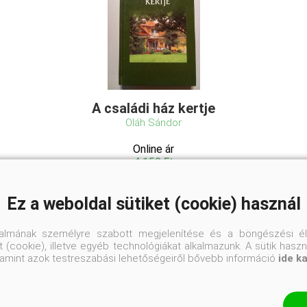
A családi ház kertje
Oláh Sándor
Online ár
4 150 Ft
Kosárba
Ez a weboldal sütiket (cookie) használ
talmának személyre szabott megjelenítése és a böngészési él
A családi ház kertje az a kert, amit
 (cookie), illetve egyéb technológiákat alkalmazunk. A sütik hasz
minden kertész mélyen a magáénak érez
valamint azok testreszabási lehetőségeiről bővebb információ
ide k
és minden igyekezetével arra törekszik,
hogy folyton teljes pompájában álljon. E
felismerés alapján vezeti végig a szerző
az olvasót minden munkamozzanaton a