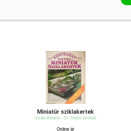
kert tervezésétől ...
Miniatür sziklakertek
Izsáki Béláné - Dr. Terpó András
Online ár