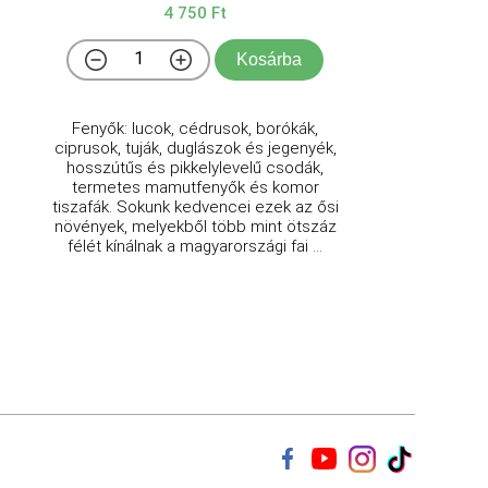
4 750 Ft
Kosárba
Fenyők: lucok, cédrusok, borókák,
ciprusok, tuják, duglászok és jegenyék,
hosszútűs és pikkelylevelű csodák,
termetes mamutfenyők és komor
tiszafák. Sokunk kedvencei ezek az ősi
növények, melyekből több mint ötszáz
félét kínálnak a magyarországi fai ...