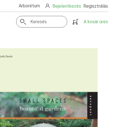
Arborétum
Bejelentkezés
Regisztrálás
A kosár üres