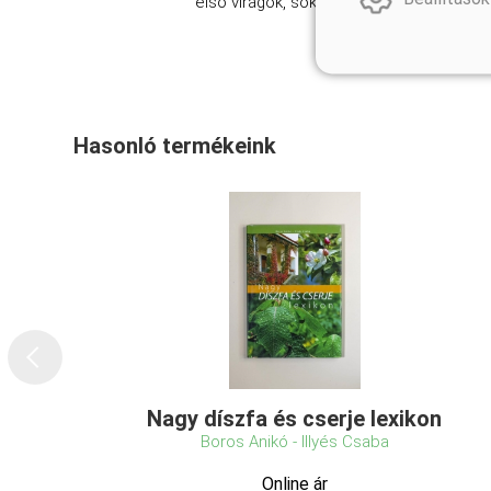
első virágok, sokan se lát ...
Hasonló termékeink
Nagy díszfa és cserje lexikon
Boros Anikó - Illyés Csaba
Online ár