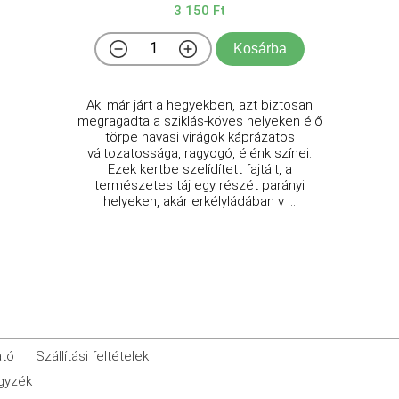
3 150 Ft
Kosárba
Aki már járt a hegyekben, azt biztosan
megragadta a sziklás-köves helyeken élő
törpe havasi virágok káprázatos
változatossága, ragyogó, élénk színei.
Ezek kertbe szelídített fajtáit, a
természetes táj egy részét parányi
helyeken, akár erkélyládában v ...
ató
Szállítási feltételek
egyzék