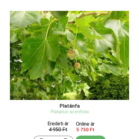
Platánfa
Platanus acerifolia
Eredeti ár
Online ár
4 950 Ft
5 750 Ft