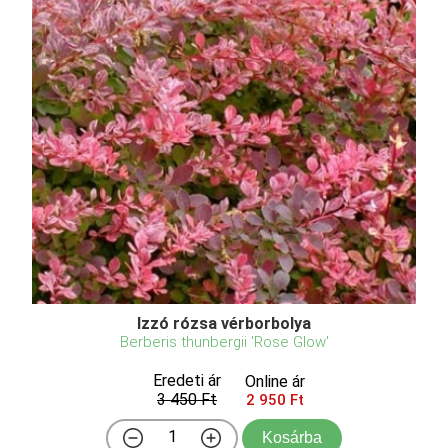
Izzó rózsa vérborbolya
Berberis thunbergii 'Rose Glow'
Eredeti ár
Online ár
3 450 Ft
2 950 Ft
Kosárba