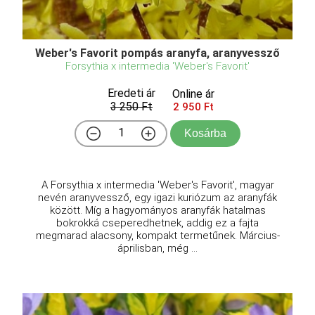
Weber's Favorit pompás aranyfa, aranyvessző
Forsythia x intermedia 'Weber's Favorit'
Eredeti ár
Online ár
3 250 Ft
2 950 Ft
Kosárba
A Forsythia x intermedia 'Weber's Favorit', magyar
nevén aranyvessző, egy igazi kuriózum az aranyfák
között. Míg a hagyományos aranyfák hatalmas
bokrokká cseperedhetnek, addig ez a fajta
megmarad alacsony, kompakt termetűnek. Március-
áprilisban, még ...