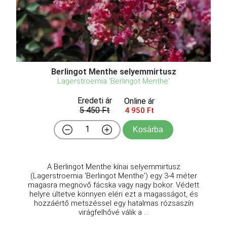
Berlingot Menthe selyemmirtusz
Lagerstroemia 'Berlingot Menthe'
Eredeti ár
Online ár
5 450 Ft
4 950 Ft
Kosárba
A Berlingot Menthe kínai selyemmirtusz
(Lagerstroemia 'Berlingot Menthe') egy 3-4 méter
magasra megnövő fácska vagy nagy bokor. Védett
helyre ültetve könnyen eléri ezt a magasságot, és
hozzáértő metszéssel egy hatalmas rózsaszín
virágfelhővé válik a ...