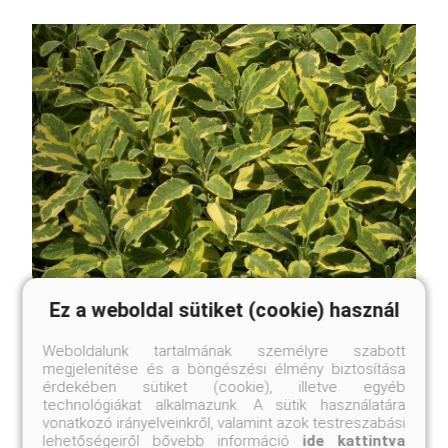
Ez a weboldal sütiket (cookie) használ
Aranytarka lombú orvosi zsálya
Salvia officinalis 'Icterina'
Weboldalunk tartalmának személyre szabott
megjelenítése és a böngészési élmény biztosítása
Eredeti ár
érdekében sütiket (cookie), illetve egyéb
Online ár
technológiákat alkalmazunk. A sütik használatára
2 950 Ft
2 450 Ft
vonatkozó irányelveinkről, valamint azok testreszabási
lehetőségeiről bővebb információ
ide kattintva
Kosárba