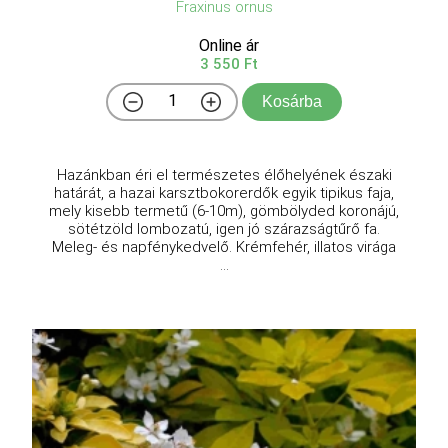
Fraxinus ornus
Online ár
3 550 Ft
Kosárba
Hazánkban éri el természetes élőhelyének északi
határát, a hazai karsztbokorerdők egyik tipikus faja,
mely kisebb termetű (6-10m), gömbölyded koronájú,
sötétzöld lombozatú, igen jó szárazságtűrő fa.
Meleg- és napfénykedvelő. Krémfehér, illatos virága
...