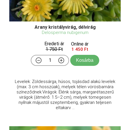
Arany kristályvirág, délvirág
Delosperma nubigenum
Eredeti ár
Online ár
1 750 Ft
1 450 Ft
Kosárba
Levelek: Zöldessárga, húsos, tojásdad alakú levelek
(max. 3 cm hosszúak), melyek télen vörösbarnára
színeződnek.Virágok: Élénk sárga, margarétaszerű
virágok (átmérő: 1.5–2 cm), melyek tömegesen
nyílnak májustól szeptemberig, gyakran teljesen
eltakarv ...