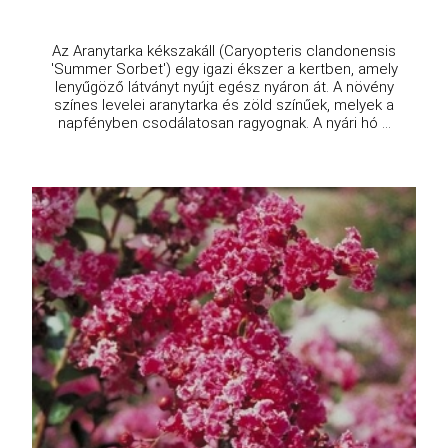
Az Aranytarka kékszakáll (Caryopteris clandonensis
'Summer Sorbet') egy igazi ékszer a kertben, amely
lenyűgöző látványt nyújt egész nyáron át. A növény
színes levelei aranytarka és zöld színűek, melyek a
napfényben csodálatosan ragyognak. A nyári hó ...