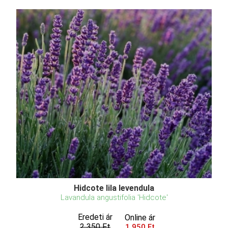
Hidcote lila levendula
Lavandula angustifolia 'Hidcote'
Eredeti ár
Online ár
2 350 Ft
1 950 Ft