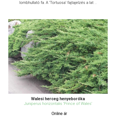
lombhullató fa. A 'Tortuosa' fajtajelzés a lat ...
Walesi herceg henyeboróka
Juniperus horizontalis 'Prince of Wales'
Online ár