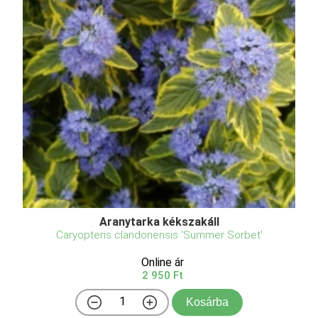
Aranytarka kékszakáll
Caryopteris clandonensis 'Summer Sorbet'
Online ár
2 950 Ft
Kosárba