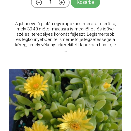
Kosárba
A juharlevelű platán egy impozáns méretet elérő fa,
mely 30-40 méter magasra is megnőhet, és idővel
széles, terebélyes koronát fejleszt. Legismertebb
és legkönnyebben felismerhető jellegzetessége a
kéreg, amely vékony, lekerekített lapokban hámlik, é
...