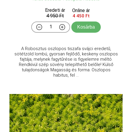
Eredeti ár
Online ár
4 950 Ft
4 450 Ft
Kosárba
A Robosztus oszlopos tiszafa svájci eredetű,
sötétzöld lombú, gyorsan fejlődő, keskeny oszlopos
fajtája, melynek fagytűrése is figyelemre méltó.
Rendkívül szép sövény telepíthető belőle! Külső
tulajdonságok Magasság és forma: Oszlopos
habitus, fel ...