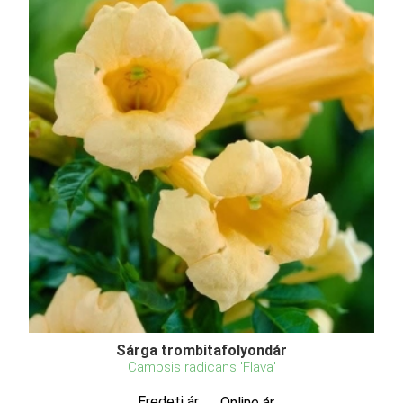
Sárga trombitafolyondár
Campsis radicans 'Flava'
Eredeti ár
Online ár