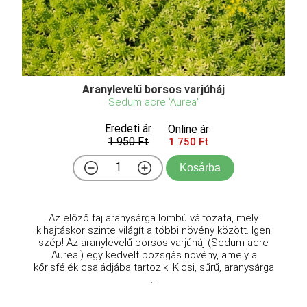
Aranylevelű borsos varjúháj
Sedum acre 'Aurea'
Eredeti ár
Online ár
1 950 Ft
1 750 Ft
Kosárba
Az előző faj aranysárga lombú változata, mely
kihajtáskor szinte világít a többi növény között. Igen
szép! Az aranylevelű borsos varjúháj (Sedum acre
'Aurea') egy kedvelt pozsgás növény, amely a
kőrisfélék családjába tartozik. Kicsi, sűrű, aranysárga
...