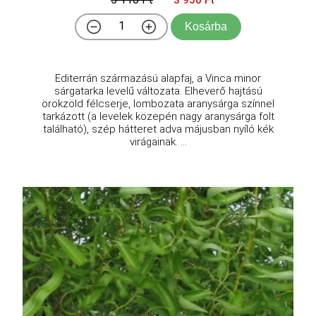
Kosárba
Editerrán származású alapfaj, a Vinca minor
sárgatarka levelű változata. Elheverő hajtású
örökzöld félcserje, lombozata aranysárga színnel
tarkázott (a levelek közepén nagy aranysárga folt
található), szép hátteret adva májusban nyíló kék
virágainak. ...