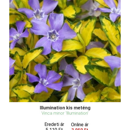
Illumination kis meténg
Vinca minor 'Illumination'
Eredeti ár
Online ár
5 110 Ft
3 950 Ft