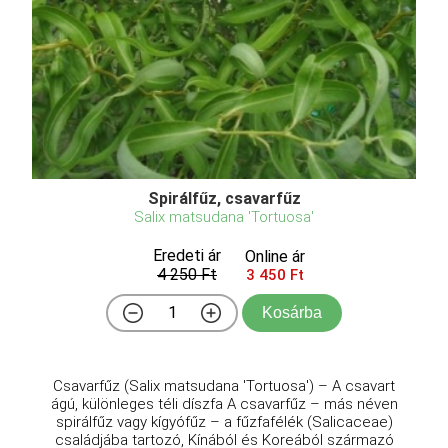
Spirálfűz, csavarfűz
Salix matsudana 'Tortuosa'
Eredeti ár
Online ár
4 250 Ft
3 450 Ft
Kosárba
Csavarfűz (Salix matsudana 'Tortuosa') – A csavart
ágú, különleges téli díszfa A csavarfűz – más néven
spirálfűz vagy kígyófűz – a fűzfafélék (Salicaceae)
családjába tartozó, Kínából és Koreából származó