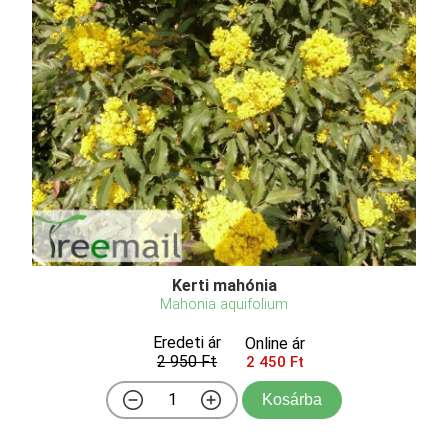
Kerti mahónia
Mahonia aquifolium
Eredeti ár
Online ár
2 950 Ft
2 450 Ft
Kosárba