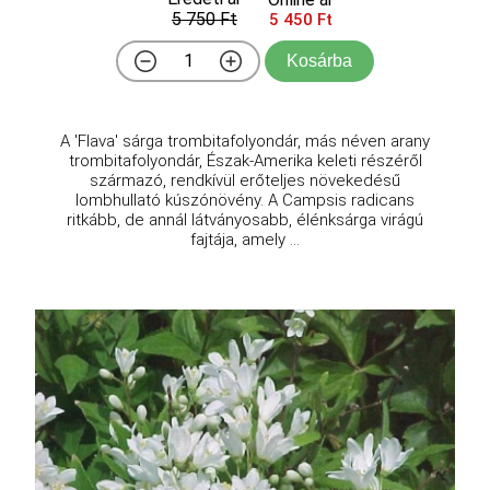
5 750 Ft
5 450 Ft
Kosárba
A 'Flava' sárga trombitafolyondár, más néven arany
trombitafolyondár, Észak-Amerika keleti részéről
származó, rendkívül erőteljes növekedésű
lombhullató kúszónövény. A Campsis radicans
ritkább, de annál látványosabb, élénksárga virágú
fajtája, amely ...