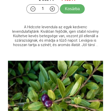
Kosárba
A Hidcote levendula az egyik kedvenc
levendulafajtánk. Kiválóan fejlődik, igen stabil növény.
Kiültetve kevés betegsége van, viszont jól ellenáll a
szárazságnak, és imádja a tűző napot. Levágva is
hosszan tartja a színét, és aromás illatát. Jól társí ...