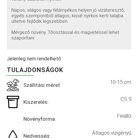
Napos, világos vagy félárnyékos helyen jó vízáteresztő,
egyéb szempontból átlagos, kissé nyirkos kerti talajba
ültetve fejlődik legszebben.
Mérgező növény. Tőosztással és magvetéssel lehet
szaporítani
Jelenleg nem rendelhető
TULAJDONSÁGOK
10-15 cm
Szállítási méret:
CS 9
Kiszerelés:
Felálló
Növényforma:
Átlagos vízigényű
Nedvesség: