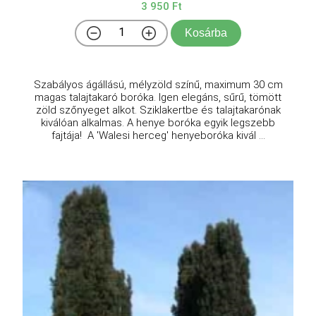
3 950 Ft
Kosárba
Szabályos ágállású, mélyzöld színű, maximum 30 cm
magas talajtakaró boróka. Igen elegáns, sűrű, tömött
zöld szőnyeget alkot. Sziklakertbe és talajtakarónak
kiválóan alkalmas. A henye boróka egyik legszebb
fajtája! A 'Walesi herceg' henyeboróka kivál ...