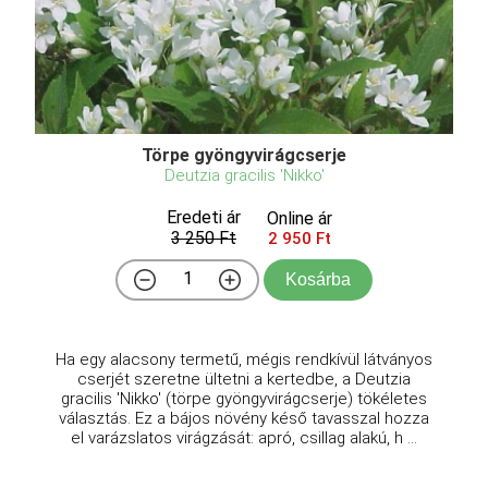
Törpe gyöngyvirágcserje
Deutzia gracilis 'Nikko'
Eredeti ár
Online ár
3 250 Ft
2 950 Ft
Kosárba
Ha egy alacsony termetű, mégis rendkívül látványos
cserjét szeretne ültetni a kertedbe, a Deutzia
gracilis 'Nikko' (törpe gyöngyvirágcserje) tökéletes
választás. Ez a bájos növény késő tavasszal hozza
el varázslatos virágzását: apró, csillag alakú, h ...