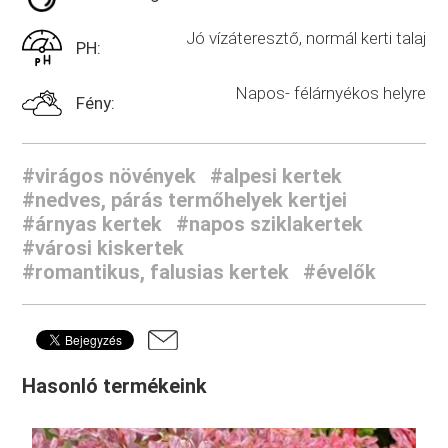
Jó vízáteresztő, normál kerti talaj
PH:
Napos- félárnyékos helyre
Fény:
#virágos növények
#alpesi kertek
#nedves, párás termőhelyek kertjei
#árnyas kertek
#napos sziklakertek
#városi kiskertek
#romantikus, falusias kertek
#évelők
Hasonló termékeink