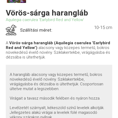
Vörös-sárga harangláb
Aquilegia caerulea ’Earlybird Red and Yellow’
10-15 cm
Szállítási méret:
A
Vörös-sárga harangláb (Aquilegia caerulea ’Earlybird
Red and Yellow’)
alacsony vagy közepes termetű, bokros
növekedésű évelő növény. Sziklakertekbe, virágágyásba és
dézsába is ültethetjük.
A harangláb alacsony vagy közepes termetű, bokros
növekedésű évelő növény. Sziklakertekbe,
virágágyásba és dézsába is ültethetjük. Csoportosan
ültetve mutat a legszebben.
Virágait a tavasz második felében és nyáron hozza.
Levélzetét szárnyalt, kékeszöld színű levelek alkotják.
Jellegzetes alakú virágai a levelek fölé magasodó
vékony szárakon nyílnak.