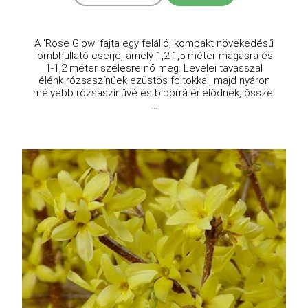
A 'Rose Glow' fajta egy felálló, kompakt növekedésű
lombhullató cserje, amely 1,2-1,5 méter magasra és
1-1,2 méter szélesre nő meg. Levelei tavasszal
élénk rózsaszínűek ezüstös foltokkal, majd nyáron
mélyebb rózsaszínűvé és bíborrá érlelődnek, ősszel
...