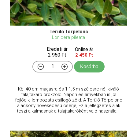
Terülő törpelonc
Lonicera pileata
Eredeti ár
Online ár
2 950 Ft
2 450 Ft
Kosárba
Kb. 40 cm magasra és 1-1,5 m szélesre nő, kiváló
talajtakaró örökzöld. Napon és árnyékban is jól
fejlődik, lombozata csillogó zöld. A Terülő Törpelonc
alacsony növekedésű cserje, Ez a jellegzetes alak
teszi alkalmasnak a talajtakaróként való használa ...