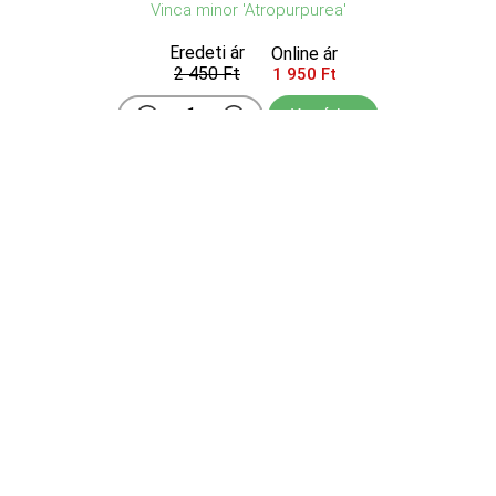
Vinca minor 'Atropurpurea'
Eredeti ár
Online ár
2 450 Ft
1 950 Ft
Kosárba
A tőlünk délebbi területekről származó Vinca minor
(kis meténg) változata. Pazar, sötétlila virágai
áprilistól szeptemberig nyílnak. Zöld leveleivel
gyönyörű látványt nyújt. Kis kertekbe tökéletes, de
sűrűn ültetve egészen nagy területek homogén lefe
...