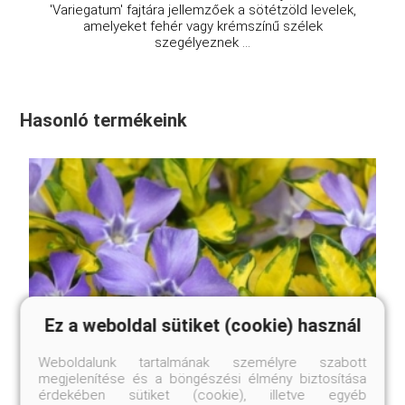
'Variegatum' fajtára jellemzőek a sötétzöld levelek,
amelyeket fehér vagy krémszínű szélek
szegélyeznek ...
Hasonló termékeink
Ez a weboldal sütiket (cookie) használ
Weboldalunk tartalmának személyre szabott
megjelenítése és a böngészési élmény biztosítása
érdekében sütiket (cookie), illetve egyéb