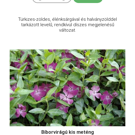
Türkizes-zöldes, élénksárgával és halványzölddel
tarkázott levelű, rendkívül díszes megjelenésű
változat.
Bíborvirágú kis meténg