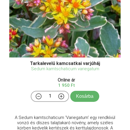
Tarkalevelű kamcsatkai varjúháj
Sedum kamtschaticum variegatum
Online ár
1 950 Ft
Kosárba
A Sedum kamtschaticum 'Variegatum' egy rendkívül
vonzó és díszes talajtakaró növény, amely széles
körben kedvelik kertészek és kerttulajdonosok. A