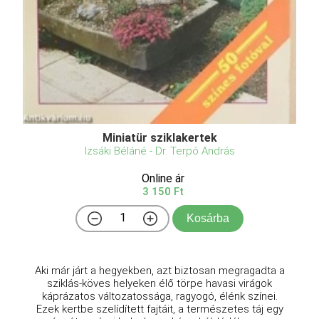
Miniatür sziklakertek
Izsáki Béláné - Dr. Terpó András
Online ár
3 150 Ft
Kosárba
Aki már járt a hegyekben, azt biztosan megragadta a
sziklás-köves helyeken élő törpe havasi virágok
káprázatos változatossága, ragyogó, élénk színei.
Ezek kertbe szelídített fajtáit, a természetes táj egy