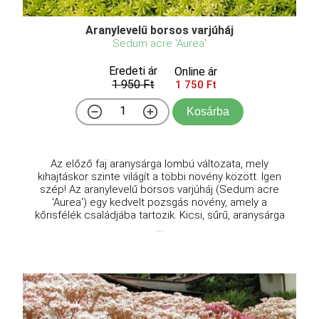
Aranylevelű borsos varjúháj
Sedum acre 'Aurea'
Eredeti ár
Online ár
1 950 Ft
1 750 Ft
Kosárba
Az előző faj aranysárga lombú változata, mely
kihajtáskor szinte világít a többi növény között. Igen
szép! Az aranylevelű borsos varjúháj (Sedum acre
'Aurea') egy kedvelt pozsgás növény, amely a
kőrisfélék családjába tartozik. Kicsi, sűrű, aranysárga
...