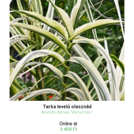
Tarka levelű olasznád
Arundo donax 'Versicolor'
Online ár
3 450 Ft