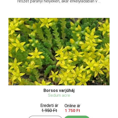
részét parányi helyeken, akár erkélyládában v ...
Borsos varjúháj
Sedum acre
Eredeti ár
Online ár
1 950 Ft
1 750 Ft