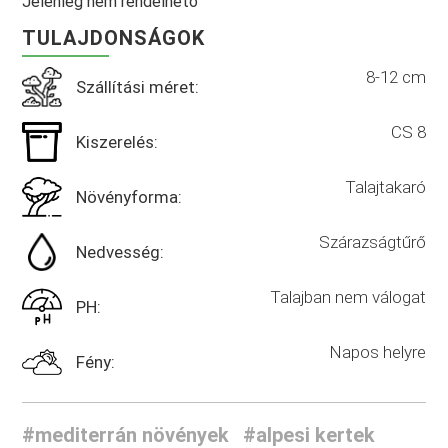
Jelenleg nem rendelhető
TULAJDONSÁGOK
8-12 cm
Szállítási méret:
CS 8
Kiszerelés:
Talajtakaró
Növényforma:
Szárazságtűrő
Nedvesség:
Talajban nem válogat
PH:
Napos helyre
Fény:
#mediterrán növények
#alpesi kertek