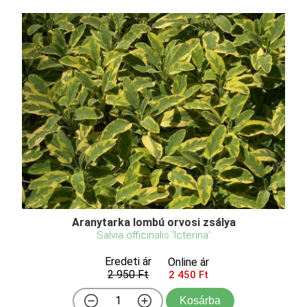
Aranytarka lombú orvosi zsálya
Salvia officinalis 'Icterina'
Eredeti ár
Online ár
2 950 Ft
2 450 Ft
Kosárba