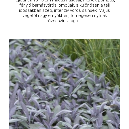
fénylő barnásvörös lombúak, s különösen a téli
időszakban szép, intenzív vörös színűek. Május
végétől nagy ernyőkben, tömegesen nyílnak
rózsaszín virágai ...