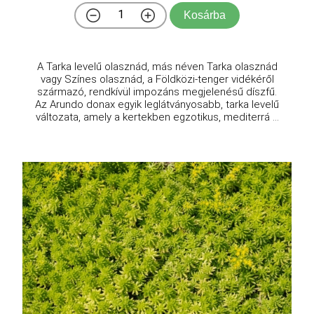
Kosárba
A Tarka levelű olasznád, más néven Tarka olasznád
vagy Színes olasznád, a Földközi-tenger vidékéről
származó, rendkívül impozáns megjelenésű díszfű.
Az Arundo donax egyik leglátványosabb, tarka levelű
változata, amely a kertekben egzotikus, mediterrá ...