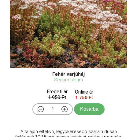
Fehér varjúháj
Sedum album
Eredeti ár
Online ár
1 950 Ft
1 750 Ft
Kosárba
A talajon elfekvő, legyökeresedő szárain dúsan
fejlődnek 10-15 cm magas hajtásai, melyek pompás,