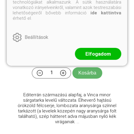
technológiákat alkalmazunk. A sütik használatára
vonatkozó irányelveinkről, valamint azok testreszabási
lehetőségeiről bővebb információ
ide kattintva
érhető el.
Beállítások
Illumination kis meténg
Vinca minor 'Illumination'
Elfogadom
Eredeti ár
Online ár
5 110 Ft
3 950 Ft
Kosárba
Editerrán származású alapfaj, a Vinca minor
sárgatarka levelű változata. Elheverő hajtású
örökzöld félcserje, lombozata aranysárga színnel
tarkázott (a levelek közepén nagy aranysárga folt
található), szép hátteret adva májusban nyíló kék
virágainak. ...