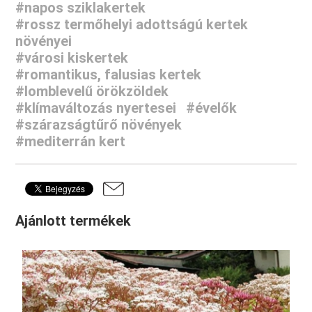
#napos sziklakertek
#rossz termőhelyi adottságú kertek
növényei
#városi kiskertek
#romantikus, falusias kertek
#lomblevelű örökzöldek
#klímaváltozás nyertesei
#évelők
#szárazságtűrő növények
#mediterrán kert
Ajánlott termékek