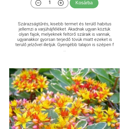
Kosárba
Szárazságtűrés, kisebb termet és terülő habitus
jellemzi a varjúhájféléket. Akadnak ugyan köztük
olyan fajok, melyeknek feltörő száraik is vannak,
ugyanakkor gyorsan terjedő tövük miatt ezeket is
terülő jelzővel illetjük. Gyengébb talajon is szépen f
...