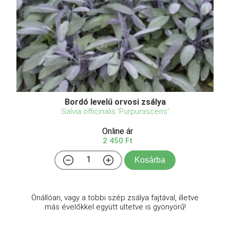
Bordó levelű orvosi zsálya
Salvia officinalis 'Purpurascens'
Online ár
2 450 Ft
Kosárba
Önállóan, vagy a többi szép zsálya fajtával, illetve
más évelőkkel együtt ültetve is gyönyörű!