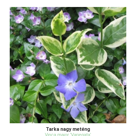
Tarka nagy meténg
Vinca major 'Variegata'