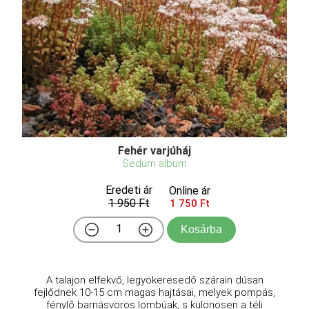
Fehér varjúháj
Sedum album
Eredeti ár
Online ár
1 950 Ft
1 750 Ft
Kosárba
A talajon elfekvő, legyökeresedő szárain dúsan
fejlődnek 10-15 cm magas hajtásai, melyek pompás,
fénylő barnásvörös lombúak, s különösen a téli