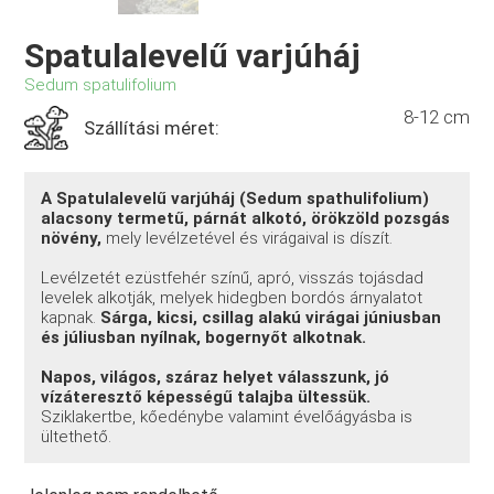
Spatulalevelű varjúháj
Sedum spatulifolium
8-12 cm
Szállítási méret:
A Spatulalevelű varjúháj (Sedum spathulifolium)
alacsony termetű, párnát alkotó, örökzöld pozsgás
növény,
mely levélzetével és virágaival is díszít.
Levélzetét ezüstfehér színű, apró, visszás tojásdad
levelek alkotják, melyek hidegben bordós árnyalatot
kapnak.
Sárga, kicsi, csillag alakú virágai júniusban
és júliusban nyílnak, bogernyőt alkotnak.
Napos, világos, száraz helyet válasszunk, jó
vízáteresztő képességű talajba ültessük.
Sziklakertbe, kőedénybe valamint évelőágyásba is
ültethető.