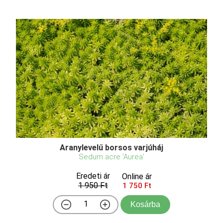
Aranylevelű borsos varjúháj
Sedum acre 'Aurea'
Eredeti ár
Online ár
1 950 Ft
1 750 Ft
Kosárba