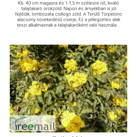
Kb. 40 cm magasra és 1-1,5 m szélesre nő, kiváló
talajtakaró örökzöld. Napon és árnyékban is jól
fejlődik, lombozata csillogó zöld. A Terülő Törpelonc
alacsony növekedésű cserje, Ez a jellegzetes alak
teszi alkalmasnak a talajtakaróként való használa ...