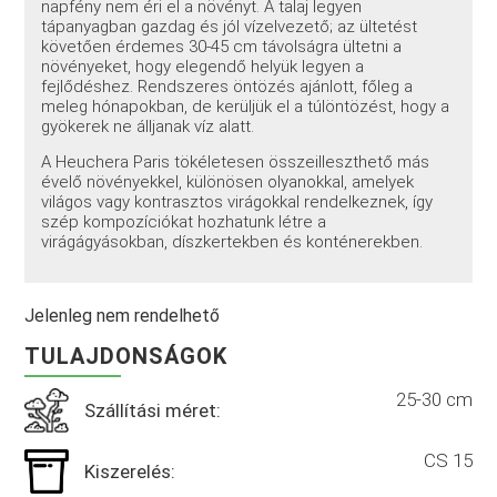
napfény nem éri el a növényt. A talaj legyen
tápanyagban gazdag és jól vízelvezető; az ültetést
követően érdemes 30-45 cm távolságra ültetni a
növényeket, hogy elegendő helyük legyen a
fejlődéshez. Rendszeres öntözés ajánlott, főleg a
meleg hónapokban, de kerüljük el a túlöntözést, hogy a
gyökerek ne álljanak víz alatt.
A Heuchera Paris tökéletesen összeilleszthető más
évelő növényekkel, különösen olyanokkal, amelyek
világos vagy kontrasztos virágokkal rendelkeznek, így
szép kompozíciókat hozhatunk létre a
virágágyásokban, díszkertekben és konténerekben.
Jelenleg nem rendelhető
TULAJDONSÁGOK
25-30 cm
Szállítási méret:
CS 15
Kiszerelés: