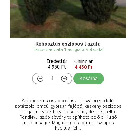
Robosztus oszlopos tiszafa
Taxus baccata 'Fastigiata Robusta'
Eredeti ár
Online ár
4 950 Ft
4 450 Ft
Kosárba
A Robosztus oszlopos tiszafa svájci eredetű,
sötétzöld lombú, gyorsan fejlődő, keskeny oszlopos
fajtája, melynek fagytűrése is figyelemre méltó.
Rendkívül szép sövény telepíthető belőle! Külső
tulajdonságok Magasság és forma: Oszlopos
habitus, fel ...