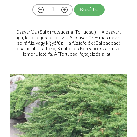
Kosárba
Csavarfűz (Salix matsudana 'Tortuosa') – A csavart
ágú, különleges téli díszfa A csavarfűz – más néven
spirálfűz vagy kígyófűz – a fűzfafélék (Salicaceae)
családjába tartozó, Kínából és Koreából származó
lombhullató fa. A 'Tortuosa' fajtajelzés a lat ...