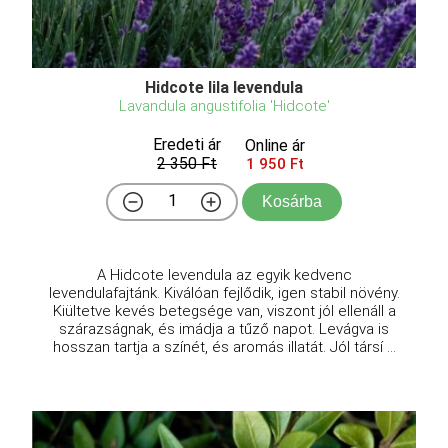
Hidcote lila levendula
Lavandula angustifolia 'Hidcote'
Eredeti ár
Online ár
2 350 Ft
1 950 Ft
Kosárba
A Hidcote levendula az egyik kedvenc
levendulafajtánk. Kiválóan fejlődik, igen stabil növény.
Kiültetve kevés betegsége van, viszont jól ellenáll a
szárazságnak, és imádja a tűző napot. Levágva is
hosszan tartja a színét, és aromás illatát. Jól társí ...