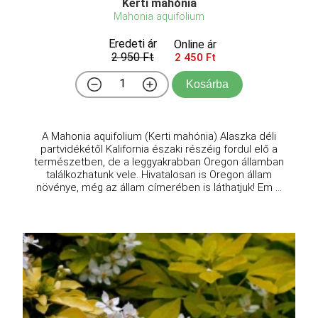
Kerti mahónia
Mahonia aquifolium
Eredeti ár
Online ár
2 950 Ft
2 450 Ft
Kosárba
A Mahonia aquifolium (Kerti mahónia) Alaszka déli
partvidékétől Kalifornia északi részéig fordul elő a
természetben, de a leggyakrabban Oregon államban
találkozhatunk vele. Hivatalosan is Oregon állam
növénye, még az állam címerében is láthatjuk! Em ...