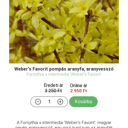
Weber's Favorit pompás aranyfa, aranyvessző
Forsythia x intermedia 'Weber's Favorit'
Eredeti ár
Online ár
3 250 Ft
2 950 Ft
Kosárba
A Forsythia x intermedia 'Weber's Favorit', magyar
nevén aranyvessző, egy igazi kuriózum az aranyfák