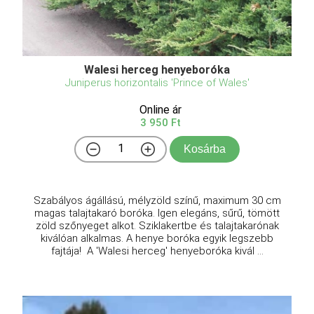
Walesi herceg henyeboróka
Juniperus horizontalis 'Prince of Wales'
Online ár
3 950 Ft
Kosárba
Szabályos ágállású, mélyzöld színű, maximum 30 cm
magas talajtakaró boróka. Igen elegáns, sűrű, tömött
zöld szőnyeget alkot. Sziklakertbe és talajtakarónak
kiválóan alkalmas. A henye boróka egyik legszebb
fajtája! A 'Walesi herceg' henyeboróka kivál ...