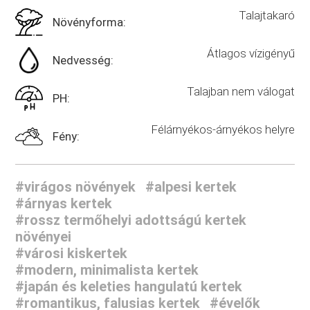
Talajtakaró
Növényforma:
Átlagos vízigényű
Nedvesség:
Talajban nem válogat
PH:
Félárnyékos-árnyékos helyre
Fény:
#virágos növények
#alpesi kertek
#árnyas kertek
#rossz termőhelyi adottságú kertek
növényei
#városi kiskertek
#modern, minimalista kertek
#japán és keleties hangulatú kertek
#romantikus, falusias kertek
#évelők