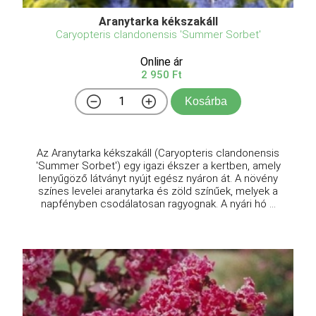
Aranytarka kékszakáll
Caryopteris clandonensis 'Summer Sorbet'
Online ár
2 950 Ft
Kosárba
Az Aranytarka kékszakáll (Caryopteris clandonensis
'Summer Sorbet') egy igazi ékszer a kertben, amely
lenyűgöző látványt nyújt egész nyáron át. A növény
színes levelei aranytarka és zöld színűek, melyek a
napfényben csodálatosan ragyognak. A nyári hó ...