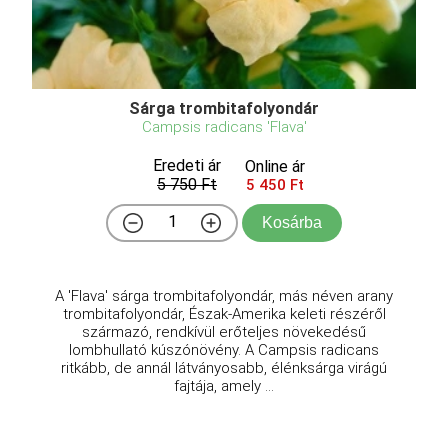
Sárga trombitafolyondár
Campsis radicans 'Flava'
Eredeti ár
Online ár
5 750 Ft
5 450 Ft
Kosárba
A 'Flava' sárga trombitafolyondár, más néven arany
trombitafolyondár, Észak-Amerika keleti részéről
származó, rendkívül erőteljes növekedésű
lombhullató kúszónövény. A Campsis radicans
ritkább, de annál látványosabb, élénksárga virágú
fajtája, amely ...