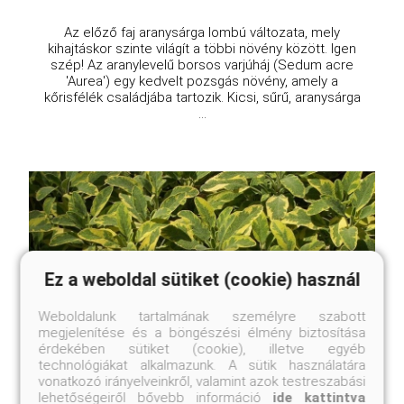
Az előző faj aranysárga lombú változata, mely
kihajtáskor szinte világít a többi növény között. Igen
szép! Az aranylevelű borsos varjúháj (Sedum acre
'Aurea') egy kedvelt pozsgás növény, amely a
kőrisfélék családjába tartozik. Kicsi, sűrű, aranysárga
...
Ez a weboldal sütiket (cookie) használ
Weboldalunk tartalmának személyre szabott
megjelenítése és a böngészési élmény biztosítása
érdekében sütiket (cookie), illetve egyéb
technológiákat alkalmazunk. A sütik használatára
vonatkozó irányelveinkről, valamint azok testreszabási
lehetőségeiről bővebb információ
ide kattintva