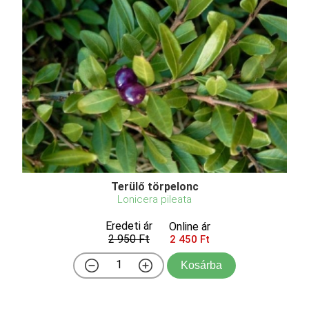
Terülő törpelonc
Lonicera pileata
Eredeti ár
Online ár
2 950 Ft
2 450 Ft
Kosárba