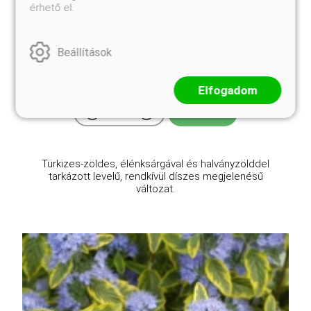
érhető el.
Aranytarka lombú orvosi zsálya
Salvia officinalis 'Icterina'
Beállítások
Eredeti ár
Online ár
2 950 Ft
2 450 Ft
Elfogadom
Kosárba
Türkizes-zöldes, élénksárgával és halványzölddel
tarkázott levelű, rendkívül díszes megjelenésű
változat.