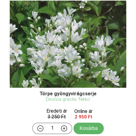
Törpe gyöngyvirágcserje
Deutzia gracilis 'Nikko'
Eredeti ár
Online ár
3 250 Ft
2 950 Ft
Kosárba