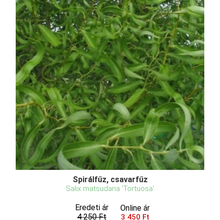
Spirálfűz, csavarfűz
Salix matsudana 'Tortuosa'
Eredeti ár
Online ár
4 250 Ft
3 450 Ft