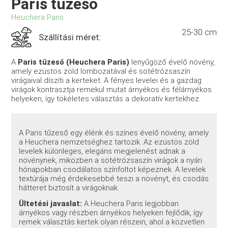
Paris tűzeső
Heuchera Paris
25-30 cm
Szállítási méret:
A
Paris tűzeső (Heuchera Paris)
lenyűgöző évelő növény,
amely ezüstös zöld lombozatával és sötétrózsaszín
virágaival díszíti a kerteket. A fényes levelei és a gazdag
virágok kontrasztja remekül mutat árnyékos és félárnyékos
helyeken, így tökéletes választás a dekoratív kertekhez.
A Paris tűzeső egy élénk és színes évelő növény, amely
a Heuchera nemzetséghez tartozik. Az ezüstös zöld
levelek különleges, elegáns megjelenést adnak a
növénynek, miközben a sötétrózsaszín virágok a nyári
hónapokban csodálatos színfoltot képeznek. A levelek
textúrája még érdekesebbé teszi a növényt, és csodás
hátteret biztosít a virágoknak.
Ültetési javaslat:
A Heuchera Paris legjobban
árnyékos vagy részben árnyékos helyeken fejlődik, így
remek választás kertek olyan részein, ahol a közvetlen