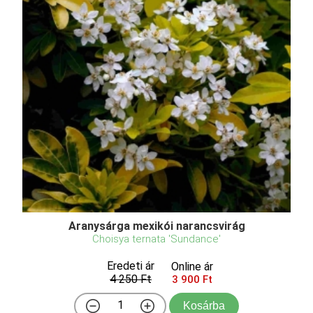
Aranysárga mexikói narancsvirág
Choisya ternata 'Sundance'
Eredeti ár
Online ár
4 250 Ft
3 900 Ft
Kosárba