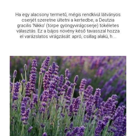
Ha egy alacsony termetű, mégis rendkívül látványos
cserjét szeretne ültetni a kertedbe, a Deutzia
gracilis 'Nikko' (törpe gyöngyvirágcserje) tökéletes
választás. Ez a bájos növény késő tavasszal hozza
el varázslatos virágzását: apró, csillag alakú, h ...