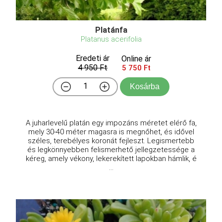
Platánfa
Platanus acerifolia
Eredeti ár
Online ár
4 950 Ft
5 750 Ft
Kosárba
A juharlevelű platán egy impozáns méretet elérő fa,
mely 30-40 méter magasra is megnőhet, és idővel
széles, terebélyes koronát fejleszt. Legismertebb
és legkönnyebben felismerhető jellegzetessége a
kéreg, amely vékony, lekerekített lapokban hámlik, é
...