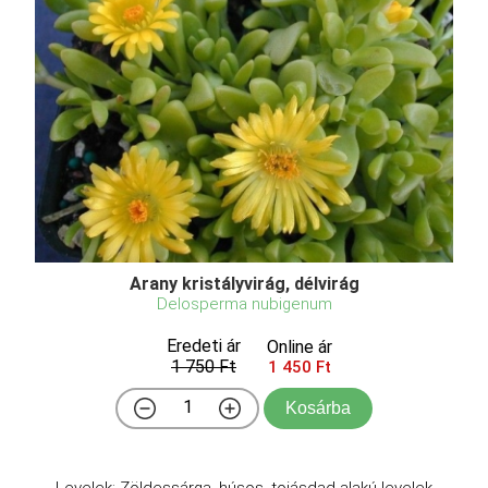
Arany kristályvirág, délvirág
Delosperma nubigenum
Eredeti ár
Online ár
1 750 Ft
1 450 Ft
Kosárba
Levelek: Zöldessárga, húsos, tojásdad alakú levelek