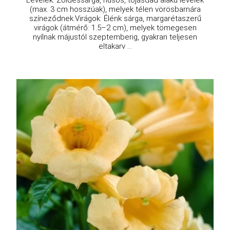
(max. 3 cm hosszúak), melyek télen vörösbarnára
színeződnek.Virágok: Élénk sárga, margarétaszerű
virágok (átmérő: 1.5–2 cm), melyek tömegesen
nyílnak májustól szeptemberig, gyakran teljesen
eltakarv ...