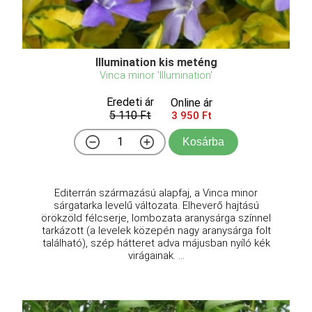
Illumination kis meténg
Vinca minor 'Illumination'
Eredeti ár
Online ár
5 110 Ft
3 950 Ft
Kosárba
Editerrán származású alapfaj, a Vinca minor
sárgatarka levelű változata. Elheverő hajtású
örökzöld félcserje, lombozata aranysárga színnel
tarkázott (a levelek közepén nagy aranysárga folt
található), szép hátteret adva májusban nyíló kék
virágainak. ...