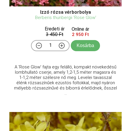
Izzó rózsa vérborbolya
Berberis thunbergii 'Rose Glow'
Eredeti ár
Online ár
3 450 Ft
2 950 Ft
Kosárba
A 'Rose Glow' fajta egy felálló, kompakt növekedésű
lombhullató cserje, amely 1,2-1,5 méter magasra és
1-1,2 méter szélesre nő meg. Levelei tavasszal
élénk rózsaszínűek ezüstös foltokkal, majd nyáron
mélyebb rózsaszínűvé és bíborrá érlelődnek, ősszel
...