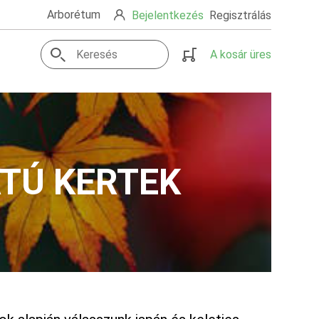
Arborétum
Bejelentkezés
Regisztrálás
A kosár üres
ATÚ KERTEK