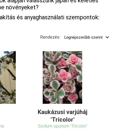
k alapján válasszunk japán és keleties
be növényeket?
lakítás és anyaghasználati szempontok:
Rendezés:
Kaukázusi varjúháj
'Tricolor'
ma
Sedum spurium 'Tricolor'