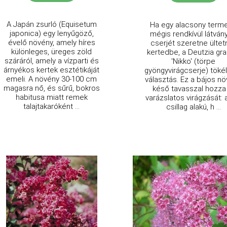
A Japán zsurló (Equisetum
Ha egy alacsony terme
japonica) egy lenyűgöző,
mégis rendkívül látván
évelő növény, amely híres
cserjét szeretne ültetn
különleges, üreges zöld
kertedbe, a Deutzia grac
száráról, amely a vízparti és
'Nikko' (törpe
árnyékos kertek esztétikáját
gyöngyvirágcserje) töké
emeli. A növény 30-100 cm
választás. Ez a bájos n
magasra nő, és sűrű, bokros
késő tavasszal hozza
habitusa miatt remek
varázslatos virágzását: 
talajtakaróként ...
csillag alakú, h ...