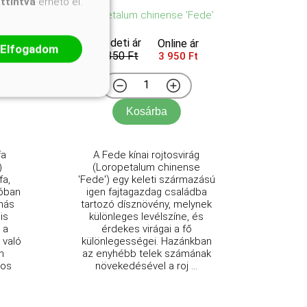
attintva
érhető el.
Loropetalum chinense 'Fede'
Eredeti ár
ár
Online ár
Elfogadom
4 350 Ft
Ft
3 950 Ft
Kosárba
fa
A Fede kínai rojtosvirág
)
(Loropetalum chinense
fa,
'Fede') egy keleti származású
ióban
igen fajtagazdag családba
más
tartozó dísznövény, melynek
is
különleges levélszíne, és
 a
érdekes virágai a fő
 való
különlegességei. Hazánkban
n
az enyhébb telek számának
mos
növekedésével a roj ...