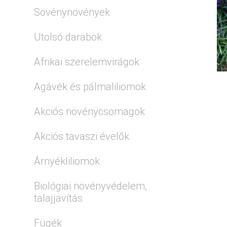
Sövénynövények
Utolsó darabok
Afrikai szerelemvirágok
Agávék és pálmaliliomok
Akciós növénycsomagok
Akciós tavaszi évelők
Árnyékliliomok
Biológiai növényvédelem,
talajjavítás
Fügék