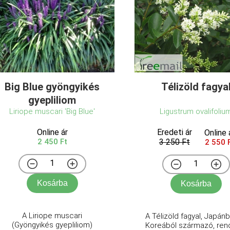
Big Blue gyöngyikés
Télizöld fagya
gyepliliom
Liriope muscari 'Big Blue'
Ligustrum ovalifoliu
Online ár
Eredeti ár
Online 
2 450 Ft
3 250 Ft
2 550 
Kosárba
Kosárba
A Liriope muscari
A Télizöld fagyal, Japánb
(Gyöngyikés gyepliliom)
Koreából származó, rend