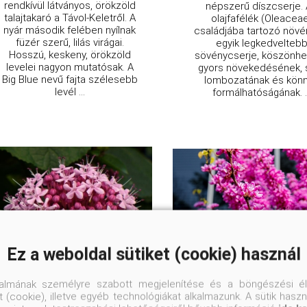
rendkívül látványos, örökzöld
népszerű díszcserje.
talajtakaró a Távol-Keletről. A
olajfafélék (Oleacea
nyár második felében nyílnak
családjába tartozó növé
füzér szerű, lilás virágai.
egyik legkedvelteb
Hosszú, keskeny, örökzöld
sövénycserje, köszönh
levelei nagyon mutatósak. A
gyors növekedésének, 
Big Blue nevű fajta szélesebb
lombozatának és kön
levél ...
formálhatóságának. ..
Ez a weboldal sütiket (cookie) használ
talmának személyre szabott megjelenítése és a böngészési él
Vörösödő végzetfa
Közönséges júdá
 (cookie), illetve egyéb technológiákat alkalmazunk. A sütik hasz