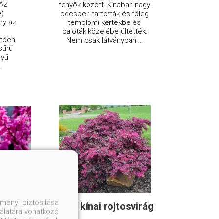
 Az
fenyők között. Kínában nagy
e)
becsben tartották és főleg
ny az
templomi kertekbe és
b
paloták közelébe ültették.
etően
Nem csak látványban ...
sűrű
nyű
.
mény biztosítása
sfa
Fede kínai rojtosvirág
nálatára vonatkozó