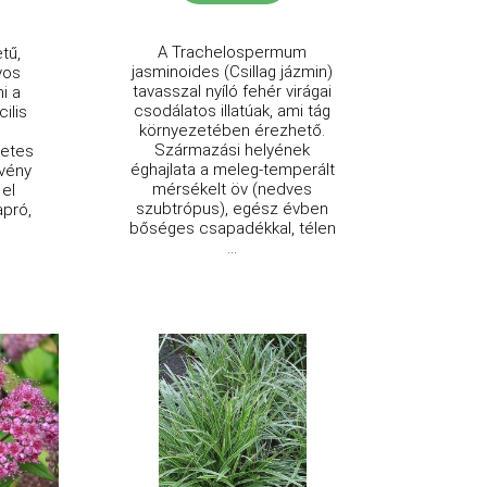
A Trachelospermum
tű,
jasminoides (Csillag jázmin)
yos
tavasszal nyíló fehér virágai
i a
csodálatos illatúak, ami tág
ilis
környezetében érezhető.
Származási helyének
letes
éghajlata a meleg-temperált
övény
mérsékelt öv (nedves
 el
szubtrópus), egész évben
apró,
bőséges csapadékkal, télen
...