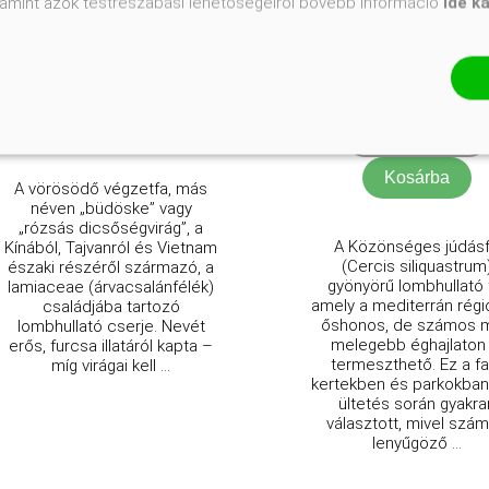
valamint azok testreszabási lehetőségeiről bővebb információ
ide k
Clerodendrum bungei
Cercis siliquastrum
Online ár
Eredeti ár
Online 
13 500 Ft
5 200 Ft
3 950 
Méret választás
Kosárba
A vörösödő végzetfa, más
néven „büdöske” vagy
„rózsás dicsőségvirág”, a
A Közönséges júdás
Kínából, Tajvanról és Vietnam
(Cercis siliquastrum
északi részéről származó, a
gyönyörű lombhullató 
lamiaceae (árvacsalánfélék)
amely a mediterrán rég
családjába tartozó
őshonos, de számos 
lombhullató cserje. Nevét
melegebb éghajlaton 
erős, furcsa illatáról kapta –
termeszthető. Ez a fa
míg virágai kell ...
kertekben és parkokban
ültetés során gyakra
választott, mivel szá
lenyűgöző ...