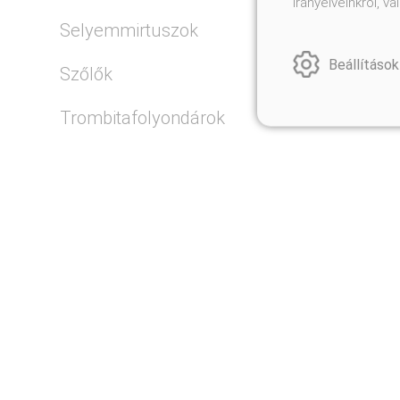
irányelveinkről, 
Selyemmirtuszok
Beállítások
Szőlők
Trombitafolyondárok