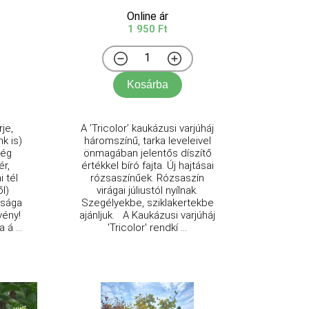
Online ár
1 950 Ft
Kosárba
je,
A ’Tricolor’ kaukázusi varjúháj
nk is)
háromszínű, tarka leveleivel
még
önmagában jelentős díszítő
ér,
értékkel bíró fajta. Új hajtásai
i tél
rózsaszínűek. Rózsaszín
l)
virágai júliustól nyílnak.
ssága
Szegélyekbe, sziklakertekbe
vény!
ajánljuk. A Kaukázusi varjúháj
 á ...
'Tricolor' rendkí ...