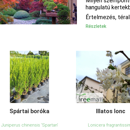
Milyen szemponto
hangulatú kertek
Értelmezés, téra
Részletek
Spártai boróka
Illatos lonc
Juniperus chinensis 'Spartan'
Lonicera fragrantissi