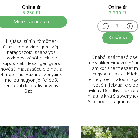
Online ár
Online ár
5 250 Ft
3 200 Ft
Méret választás
Kosárba
Hajtásai sűrűn, tömötten
állnak, lombszíne igen szép
haragoszöld, szabályos
Kínából származó cser
oszlopos, később inkább
mely akkor virágzik (nálu
kúpos alakú lesz. Igen gyors
amikor a természet 
növésű, magassága elérheti a
nagyban alszik. Hófeh
4 métert is. Hazai viszonyaink
émelyítően illatos virága
mellett nagyon jól fejlődő,
végén (február elejétő
rendkívül dekoratív növény.
nyílnak. Rendkívüli szívó
Szoli ...
miatt is kiváló sövénynö
A Lonicera fragrantissima