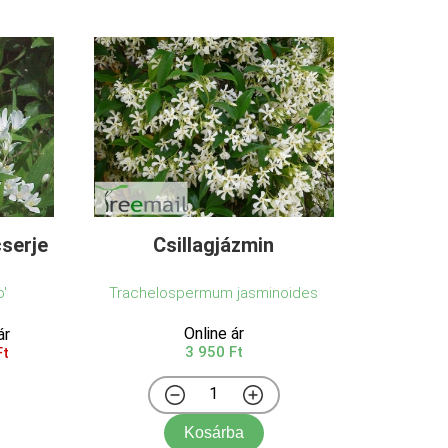
serje
Csillagjázmin
o'
Trachelospermum jasminoides
Online ár
ár
3 950 Ft
Ft
Kosárba