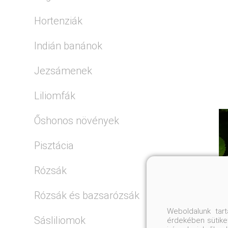
Hortenziák
Indián banánok
Jezsámenek
Liliomfák
Őshonos növények
Pisztácia
Rózsák
Rózsák és bazsarózsák
Weboldalunk tar
Sásliliomok
érdekében sütiket