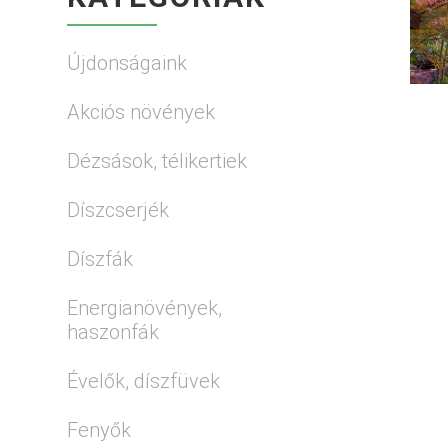
Újdonságaink
Akciós növények
Dézsások, télikertiek
Díszcserjék
Díszfák
Energianövények,
haszonfák
Évelők, díszfüvek
Fenyők