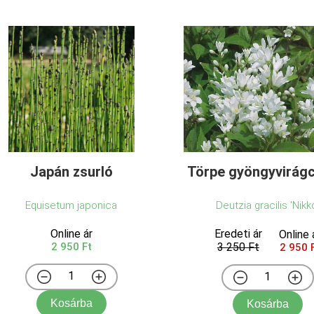
Japán zsurló
Törpe gyöngyvirágc
Equisetum japonica
Deutzia gracilis 'Nikk
Online ár
Eredeti ár
Online 
2 950 Ft
3 250 Ft
2 950 
Kosárba
Kosárba