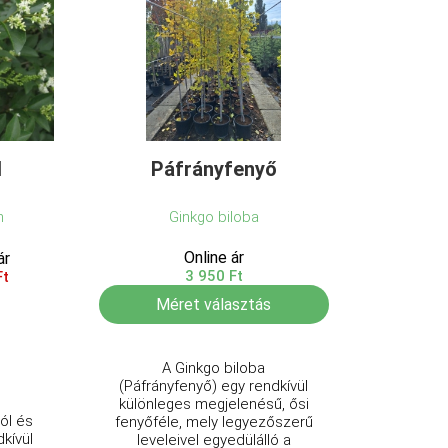
l
Páfrányfenyő
m
Ginkgo biloba
Online ár
ár
3 950 Ft
Ft
Méret választás
A Ginkgo biloba
(Páfrányfenyő) egy rendkívül
különleges megjelenésű, ősi
ól és
fenyőféle, mely legyezőszerű
kívül
leveleivel egyedülálló a