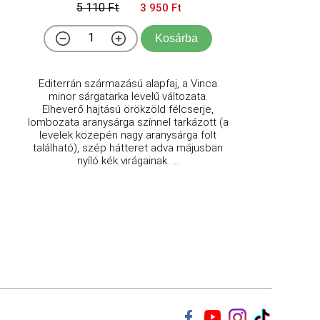
5 110 Ft
3 950 Ft
Kosárba
Editerrán származású alapfaj, a Vinca
minor sárgatarka levelű változata.
Elheverő hajtású örökzöld félcserje,
lombozata aranysárga színnel tarkázott (a
levelek közepén nagy aranysárga folt
található), szép hátteret adva májusban
nyíló kék virágainak. ...