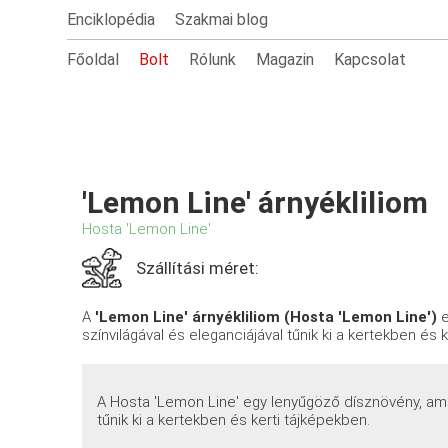
Enciklopédia
Szakmai blog
Főoldal
Bolt
Rólunk
Magazin
Kapcsolat
'Lemon Line' árnyékliliom
Hosta 'Lemon Line'
Szállítási méret:
A
'Lemon Line' árnyékliliom (Hosta 'Lemon Line')
e
színvilágával és eleganciájával tűnik ki a kertekben és 
A Hosta 'Lemon Line' egy lenyűgöző dísznövény, ame
tűnik ki a kertekben és kerti tájképekben.