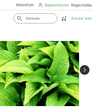
Arborétum
Bejelentkezés
Regisztrálás
A kosár üres