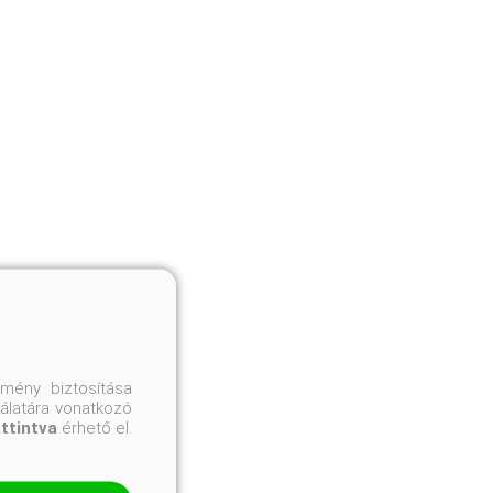
mény biztosítása
nálatára vonatkozó
attintva
érhető el.