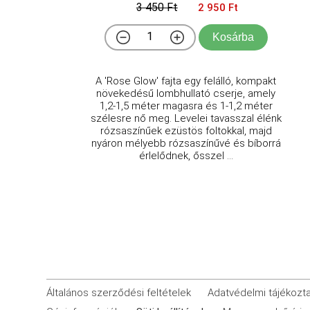
3 450 Ft
2 950 Ft
Kosárba
A 'Rose Glow' fajta egy felálló, kompakt
növekedésű lombhullató cserje, amely
1,2-1,5 méter magasra és 1-1,2 méter
szélesre nő meg. Levelei tavasszal élénk
rózsaszínűek ezüstös foltokkal, majd
nyáron mélyebb rózsaszínűvé és bíborrá
érlelődnek, ősszel ...
Általános szerződési feltételek
Adatvédelmi tájékozt