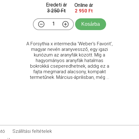
Eredeti ár
Online ár
3 250 Ft
2 950 Ft
Kosárba
A Forsythia x intermedia 'Weber's Favorit',
magyar nevén aranyvessző, egy igazi
kuriózum az aranyfák között. Míg a
hagyományos aranyfák hatalmas
bokrokká cseperedhetnek, addig ez a
fajta megmarad alacsony, kompakt
termetűnek. Március-áprilisban, még ...
ató
Szállítási feltételek