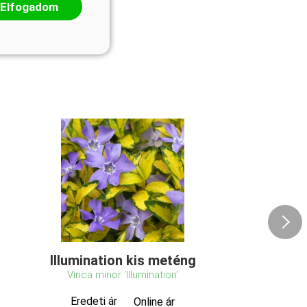
Elfogadom
Illumination kis meténg
Vinca minor 'Illumination'
Eredeti ár
Online ár