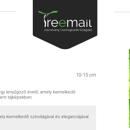
10-15 cm
gy lenyűgöző évelő, amely kiemelkedő
kerti tájképekben.
ly kiemelkedő színvilágával és eleganciájával