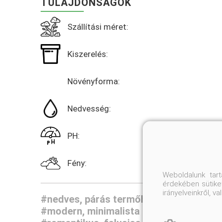
TULAJDONSÁGOK
Szállítási méret:
Kiszerelés:
Növényforma:
Nedvesség:
PH:
Fény:
Weboldalunk tar
érdekében sütiket
irányelveinkről, 
#nedves, párás termőhelyek kertjei
#á
#modern, minimalista kertek
#japán és