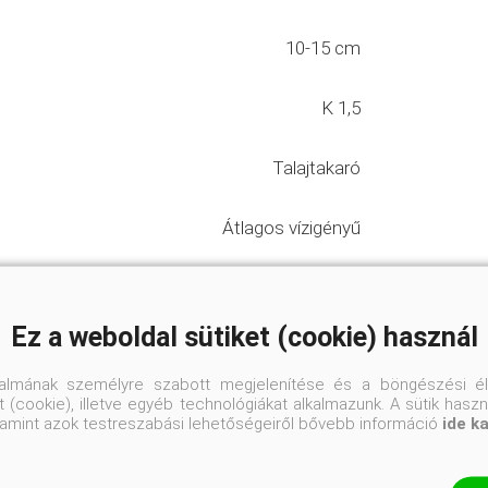
10-15 cm
K 1,5
Talajtakaró
Átlagos vízigényű
Talajban nem válogat
Ez a weboldal sütiket (cookie) használ
Félárnyékos-árnyékos helyre
talmának személyre szabott megjelenítése és a böngészési él
 (cookie), illetve egyéb technológiákat alkalmazunk. A sütik hasz
valamint azok testreszabási lehetőségeiről bővebb információ
ide k
rnyas kertek
#városi kiskertek
 keleties hangulatú kertek