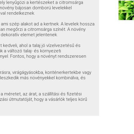
ely lenyűgözi a kertészeket a citromsárga
ő növény bájosan domború levelekkel
ával rendelkeznek.
ami szép alakot ad a kertnek. A levelek hossza
tóan megőrzi a citromsárga színét. A növény
i dekoratív elemet jelentenek.
 kedveli, ahol a talaj jó vízelvezetésű és
 a változó talaj- és környezeti
nyel. Fontos, hogy a növényt rendszeresen
karásra, virágágyásokba, konténerkertekbe vagy
illeszkedik más növényekkel kombinálva, és
méretet, az árat, a szállítási és fizetési
ási útmutatóját, hogy a vásárlók teljes körű