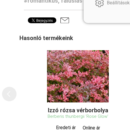
#romantikus, falusias kertek
#évelők
Beállítások
Hasonló termékeink
Izzó rózsa vérborbolya
Berberis thunbergii 'Rose Glow'
Eredeti ár
Online ár