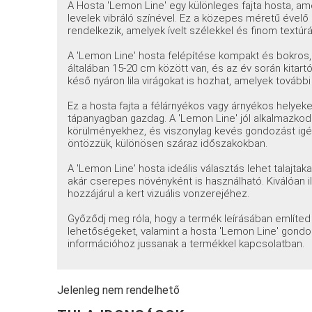
A Hosta 'Lemon Line' egy különleges fajta hosta, am
levelek vibráló színével. Ez a közepes méretű ével
rendelkezik, amelyek ívelt szélekkel és finom textúr
A 'Lemon Line' hosta felépítése kompakt és bokros, 
általában 15-20 cm között van, és az év során kitar
késő nyáron lila virágokat is hozhat, amelyek tovább
Ez a hosta fajta a félárnyékos vagy árnyékos helyeket
tápanyagban gazdag. A 'Lemon Line' jól alkalmazkodik
körülményekhez, és viszonylag kevés gondozást igé
öntözzük, különösen száraz időszakokban.
A 'Lemon Line' hosta ideális választás lehet talajta
akár cserepes növényként is használható. Kiválóan 
hozzájárul a kert vizuális vonzerejéhez.
Győződj meg róla, hogy a termék leírásában említed a 
lehetőségeket, valamint a hosta 'Lemon Line' gondoz
információhoz jussanak a termékkel kapcsolatban.
Jelenleg nem rendelhető