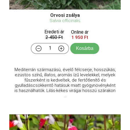
Orvosi zsálya
Salvia officinalis
Eredeti ár
Online ár
2 450 Ft
1 950 Ft
Kosárba
Mediterrán származású, évelő félcserje, hosszúkás,
ezüstös színű, illatos, aromás ízű levelekkel, melyek
fűszerként is kedveltek, de fertőtlenítő és
gyulladáscsökkentő hatásuk miatt gyógynövényként
is használhatók. Lilás-kékes virágai hosszú szárakon
...