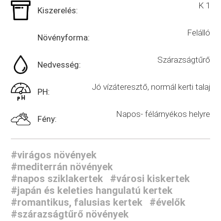
K 1
Kiszerelés:
Felálló
Növényforma:
Szárazságtűrő
Nedvesség:
Jó vízáteresztő, normál kerti talaj
PH:
Napos- félárnyékos helyre
Fény:
#virágos növények
#mediterrán növények
#napos sziklakertek
#városi kiskertek
#japán és keleties hangulatú kertek
#romantikus, falusias kertek
#évelők
#szárazságtűrő növények