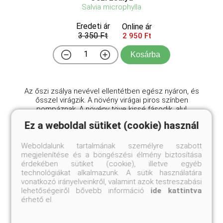
Salvia microphylla
Eredeti ár
Online ár
3 350 Ft
2 950 Ft
Kosárba
Az őszi zsálya nevével ellentétben egész nyáron, és
ősszel virágzik. A növény virágai piros színben
pompáznak. A növény töve kissé fásodik, alul
tömöttebb, felül légiesebb koronát nevel. A bokor
Ez a weboldal sütiket (cookie) használ
kifejlett mérete egy kb. 80 cm átmérőjű gömbbe
foglalha ...
Weboldalunk tartalmának személyre szabott
megjelenítése és a böngészési élmény biztosítása
érdekében sütiket (cookie), illetve egyéb
technológiákat alkalmazunk. A sütik használatára
Hasonló termékeink
vonatkozó irányelveinkről, valamint azok testreszabási
lehetőségeiről bővebb információ
ide kattintva
érhető el.