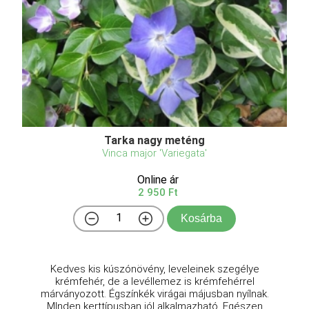
Tarka nagy meténg
Vinca major 'Variegata'
Online ár
2 950 Ft
Kosárba
Kedves kis kúszónövény, leveleinek szegélye
krémfehér, de a levéllemez is krémfehérrel
márványozott. Égszínkék virágai májusban nyílnak.
MInden kerttípusban jól alkalmazható. Egészen