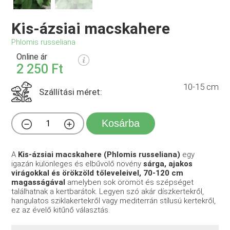
Kis-ázsiai macskahere
Phlomis russeliana
Online ár
2 250 Ft
10-15 cm
Szállítási méret:
Kosárba
A
Kis-ázsiai macskahere (Phlomis russeliana)
egy
igazán különleges és elbűvölő növény
sárga, ajakos
virágokkal és örökzöld tőleveleivel, 70-120 cm
magasságával
amelyben sok örömöt és szépséget
találhatnak a kertbarátok. Legyen szó akár díszkertekről,
hangulatos sziklakertekről vagy mediterrán stílusú kertekről,
ez az évelő kitűnő választás.