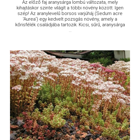
Az előző faj aranysárga lombú változata, mely
kihajtáskor szinte világít a többi növény között. Igen
szép! Az aranylevelű borsos varjúháj (Sedum acre
'Aurea') egy kedvelt pozsgás növény, amely a
kőrisfélék családjába tartozik. Kicsi, sűrű, aranysárga
...