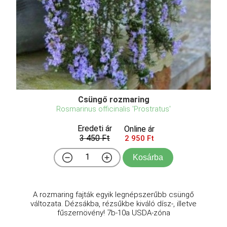
Csüngő rozmaring
Rosmarinus officinalis 'Prostratus'
Eredeti ár
Online ár
3 450 Ft
2 950 Ft
Kosárba
A rozmaring fajták egyik legnépszerűbb csüngő
változata. Dézsákba, rézsűkbe kiváló dísz-, illetve
fűszernövény! 7b-10a USDA-zóna