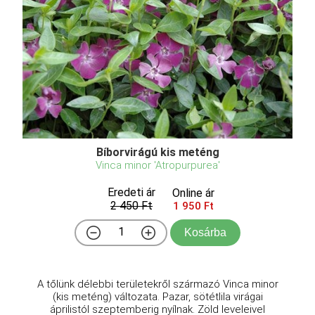
Bíborvirágú kis meténg
Vinca minor 'Atropurpurea'
Eredeti ár
Online ár
2 450 Ft
1 950 Ft
Kosárba
A tőlünk délebbi területekről származó Vinca minor
(kis meténg) változata. Pazar, sötétlila virágai
áprilistól szeptemberig nyílnak. Zöld leveleivel