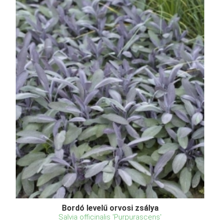
Bordó levelű orvosi zsálya
Salvia officinalis 'Purpurascens'