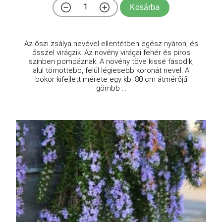
Kosárba
Az őszi zsálya nevével ellentétben egész nyáron, és
ősszel virágzik. Az növény virágai fehér és piros
színben pompáznak. A növény töve kissé fásodik,
alul tömöttebb, felül légiesebb koronát nevel. A
bokor kifejlett mérete egy kb. 80 cm átmérőjű
gömbb ...