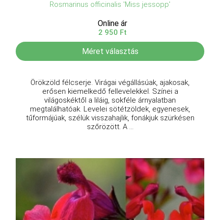
Rosmarinus officinalis 'Miss jessopp'
Online ár
2 950 Ft
Méret választás
Örökzöld félcserje. Virágai végállásúak, ajakosak,
erősen kiemelkedő fellevelekkel. Színei a
világoskéktől a liláig, sokféle árnyalatban
megtalálhatóak. Levelei sötétzöldek, egyenesek,
tűformájúak, szélük visszahajlik, fonákjuk szürkésen
szőrözött. A ...