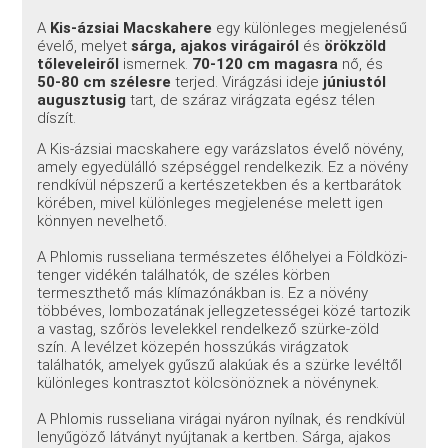
A
Kis-ázsiai Macskahere
egy különleges megjelenésű
évelő, melyet
sárga, ajakos virágairól
és
örökzöld
tőleveleiről
ismernek.
70-120 cm magasra
nő, és
50-80 cm szélesre
terjed. Virágzási ideje
júniustól
augusztusig
tart, de száraz virágzata egész télen
díszít.
A Kis-ázsiai macskahere egy varázslatos évelő növény,
amely egyedülálló szépséggel rendelkezik. Ez a növény
rendkívül népszerű a kertészetekben és a kertbarátok
körében, mivel különleges megjelenése melett igen
könnyen nevelhető.
A Phlomis russeliana természetes élőhelyei a Földközi-
tenger vidékén találhatók, de széles körben
termeszthető más klímazónákban is. Ez a növény
többéves, lombozatának jellegzetességei közé tartozik
a vastag, szőrös levelekkel rendelkező szürke-zöld
szín. A levélzet közepén hosszúkás virágzatok
találhatók, amelyek gyűszű alakúak és a szürke levéltől
különleges kontrasztot kölcsönöznek a növénynek.
A Phlomis russeliana virágai nyáron nyílnak, és rendkívül
lenyűgöző látványt nyújtanak a kertben. Sárga, ajakos