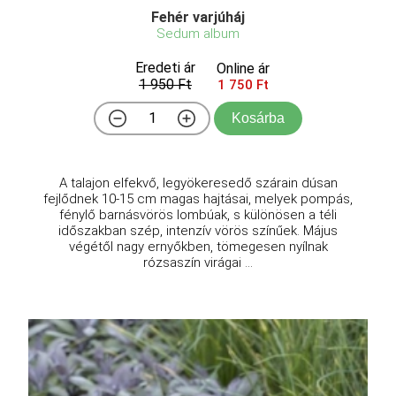
Fehér varjúháj
Sedum album
Eredeti ár
Online ár
1 950 Ft
1 750 Ft
Kosárba
A talajon elfekvő, legyökeresedő szárain dúsan
fejlődnek 10-15 cm magas hajtásai, melyek pompás,
fénylő barnásvörös lombúak, s különösen a téli
időszakban szép, intenzív vörös színűek. Május
végétől nagy ernyőkben, tömegesen nyílnak
rózsaszín virágai ...