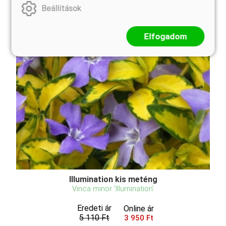
Beállítások
Elfogadom
Illumination kis meténg
Vinca minor 'Illumination'
Eredeti ár
Online ár
5 110 Ft
3 950 Ft