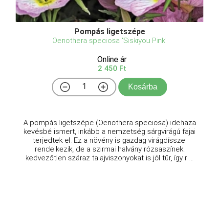
Pompás ligetszépe
Oenothera speciosa 'Siskiyou Pink'
Online ár
2 450 Ft
Kosárba
A pompás ligetszépe (Oenothera speciosa) idehaza
kevésbé ismert, inkább a nemzetség sárgvirágú fajai
terjedtek el. Ez a növény is gazdag virágdísszel
rendelkezik, de a szirmai halvány rózsaszínek.
kedvezőtlen száraz talajviszonyokat is jól tűr, így r ...