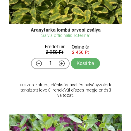
Aranytarka lombú orvosi zsálya
Salvia officinalis 'Icterina'
Eredeti ár
Online ár
2 950 Ft
2 450 Ft
Kosárba
Türkizes-zöldes, élénksárgával és halványzölddel
tarkázott levelű, rendkívül díszes megjelenésű
változat.