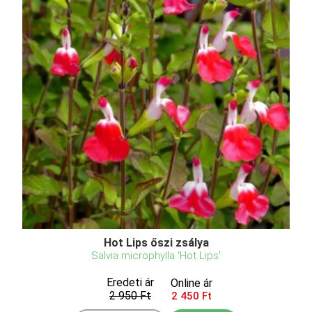
Hot Lips őszi zsálya
Salvia microphylla 'Hot Lips'
Eredeti ár
Online ár
2 950 Ft
2 450 Ft