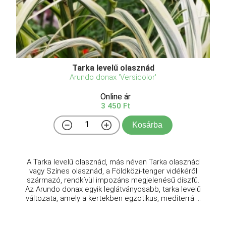
Tarka levelű olasznád
Arundo donax 'Versicolor'
Online ár
3 450 Ft
Kosárba
A Tarka levelű olasznád, más néven Tarka olasznád
vagy Színes olasznád, a Földközi-tenger vidékéről
származó, rendkívül impozáns megjelenésű díszfű.
Az Arundo donax egyik leglátványosabb, tarka levelű
változata, amely a kertekben egzotikus, mediterrá ...