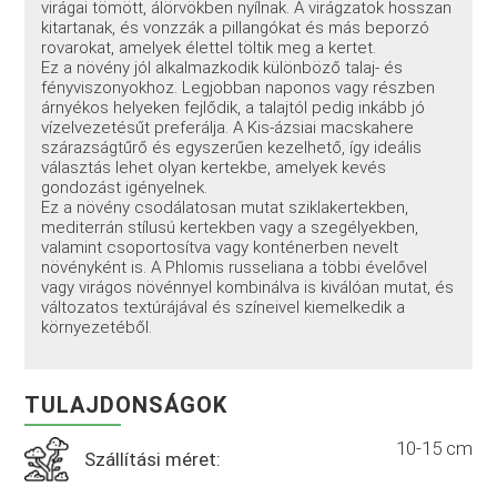
virágai tömött, álörvökben nyílnak. A virágzatok hosszan
kitartanak, és vonzzák a pillangókat és más beporzó
rovarokat, amelyek élettel töltik meg a kertet.
Ez a növény jól alkalmazkodik különböző talaj- és
fényviszonyokhoz. Legjobban naponos vagy részben
árnyékos helyeken fejlődik, a talajtól pedig inkább jó
vízelvezetésűt preferálja. A Kis-ázsiai macskahere
szárazságtűrő és egyszerűen kezelhető, így ideális
választás lehet olyan kertekbe, amelyek kevés
gondozást igényelnek.
Ez a növény csodálatosan mutat sziklakertekben,
mediterrán stílusú kertekben vagy a szegélyekben,
valamint csoportosítva vagy konténerben nevelt
növényként is. A Phlomis russeliana a többi évelővel
vagy virágos növénnyel kombinálva is kiválóan mutat, és
változatos textúrájával és színeivel kiemelkedik a
környezetéből.
TULAJDONSÁGOK
10-15 cm
Szállítási méret: