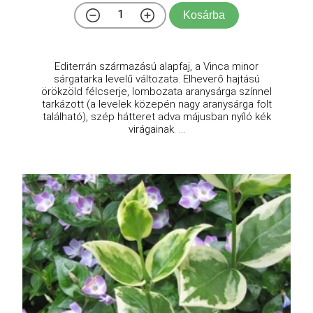
Kosárba
Editerrán származású alapfaj, a Vinca minor
sárgatarka levelű változata. Elheverő hajtású
örökzöld félcserje, lombozata aranysárga színnel
tarkázott (a levelek közepén nagy aranysárga folt
található), szép hátteret adva májusban nyíló kék
virágainak. ...