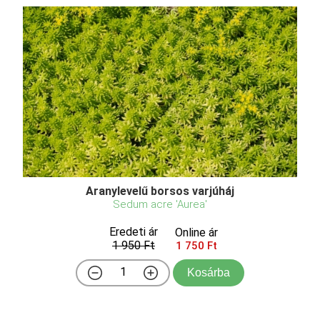
Aranylevelű borsos varjúháj
Sedum acre 'Aurea'
Eredeti ár
Online ár
1 950 Ft
1 750 Ft
Kosárba