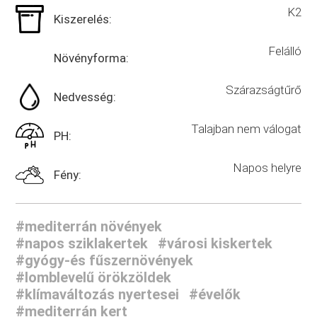
K2
Kiszerelés:
Felálló
Növényforma:
Szárazságtűrő
Nedvesség:
Talajban nem válogat
PH:
Napos helyre
Fény:
#mediterrán növények
#napos sziklakertek
#városi kiskertek
#gyógy-és fűszernövények
#lomblevelű örökzöldek
#klímaváltozás nyertesei
#évelők
#mediterrán kert