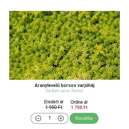
Aranylevelű borsos varjúháj
Sedum acre 'Aurea'
Eredeti ár
Online ár
1 950 Ft
1 750 Ft
Kosárba