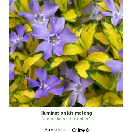
Illumination kis meténg
Vinca minor 'Illumination'
Eredeti ár
Online ár