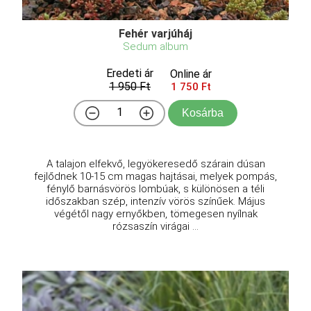
Fehér varjúháj
Sedum album
Eredeti ár
Online ár
1 950 Ft
1 750 Ft
Kosárba
A talajon elfekvő, legyökeresedő szárain dúsan
fejlődnek 10-15 cm magas hajtásai, melyek pompás,
fénylő barnásvörös lombúak, s különösen a téli
időszakban szép, intenzív vörös színűek. Május
végétől nagy ernyőkben, tömegesen nyílnak
rózsaszín virágai ...