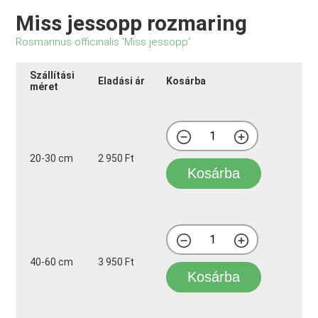
Miss jessopp rozmaring
Rosmarinus officinalis 'Miss jessopp'
Szállítási
Eladási ár
Kosárba
méret
20-30 cm
2 950 Ft
Kosárba
40-60 cm
3 950 Ft
Kosárba