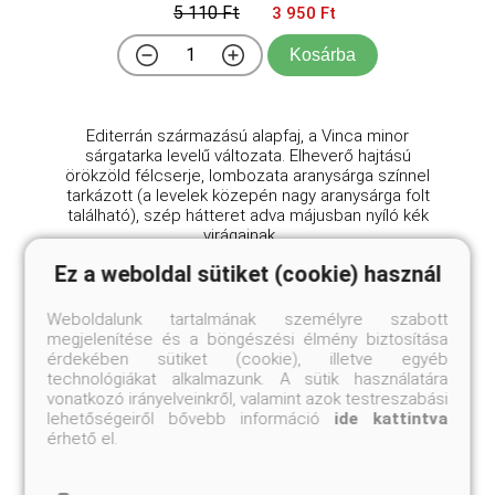
5 110 Ft
3 950 Ft
Kosárba
Editerrán származású alapfaj, a Vinca minor
sárgatarka levelű változata. Elheverő hajtású
örökzöld félcserje, lombozata aranysárga színnel
tarkázott (a levelek közepén nagy aranysárga folt
található), szép hátteret adva májusban nyíló kék
virágainak. ...
Ez a weboldal sütiket (cookie) használ
Weboldalunk tartalmának személyre szabott
megjelenítése és a böngészési élmény biztosítása
érdekében sütiket (cookie), illetve egyéb
technológiákat alkalmazunk. A sütik használatára
vonatkozó irányelveinkről, valamint azok testreszabási
lehetőségeiről bővebb információ
ide kattintva
érhető el.