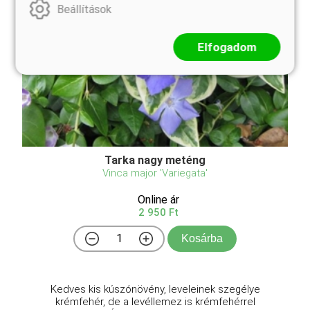
Beállítások
Elfogadom
Tarka nagy meténg
Vinca major 'Variegata'
Online ár
2 950 Ft
Kosárba
Kedves kis kúszónövény, leveleinek szegélye
krémfehér, de a levéllemez is krémfehérrel