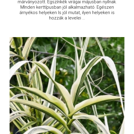
márványozott. Égszínkék virágai májusban nyílnak.
MInden kerttípusban jól alkalmazható. Egészen
árnyékos helyeken ls jól mutat, ilyen helyeken is
hozzák a levelei ...