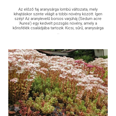
Az előző faj aranysárga lombú változata, mely
kihajtáskor szinte világít a többi növény között. Igen
szép! Az aranylevelű borsos varjúháj (Sedum acre
'Aurea') egy kedvelt pozsgás növény, amely a
kőrisfélék családjába tartozik. Kicsi, sűrű, aranysárga
...