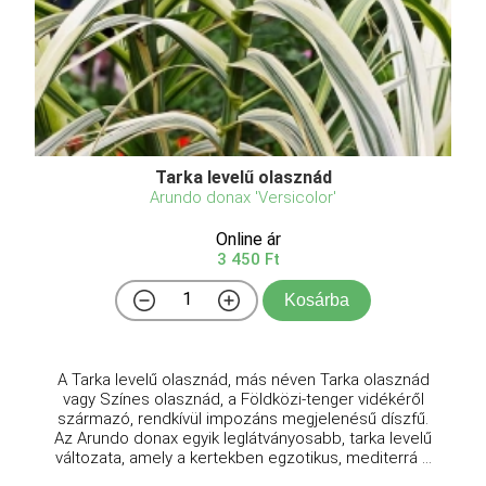
Tarka levelű olasznád
Arundo donax 'Versicolor'
Online ár
3 450 Ft
Kosárba
A Tarka levelű olasznád, más néven Tarka olasznád
vagy Színes olasznád, a Földközi-tenger vidékéről
származó, rendkívül impozáns megjelenésű díszfű.
Az Arundo donax egyik leglátványosabb, tarka levelű
változata, amely a kertekben egzotikus, mediterrá ...