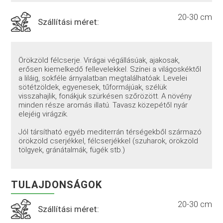
20-30 cm
Szállítási méret:
Örökzöld félcserje. Virágai végállásúak, ajakosak,
erősen kiemelkedő fellevelekkel. Színei a világoskéktől
a liláig, sokféle árnyalatban megtalálhatóak. Levelei
sötétzöldek, egyenesek, tűformájúak, szélük
visszahajlik, fonákjuk szürkésen szőrözött. A növény
minden része aromás illatú. Tavasz közepétől nyár
elejéig virágzik.
Jól társítható egyéb mediterrán térségekből származó
örökzöld cserjékkel, félcserjékkel (szuharok, örökzöld
tölgyek, gránátalmák, fügék stb.)
TULAJDONSÁGOK
20-30 cm
Szállítási méret: