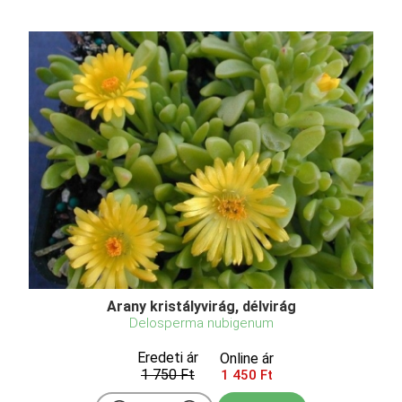
Arany kristályvirág, délvirág
Delosperma nubigenum
Eredeti ár
Online ár
1 750 Ft
1 450 Ft