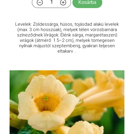
Kosárba
Levelek: Zöldessárga, húsos, tojásdad alakú levelek
(max. 3 cm hosszúak), melyek télen vörösbarnára
színeződnek.Virágok: Élénk sárga, margarétaszerű
virágok (átmérő: 1.5–2 cm), melyek tömegesen
nyílnak májustól szeptemberig, gyakran teljesen
eltakarv ...