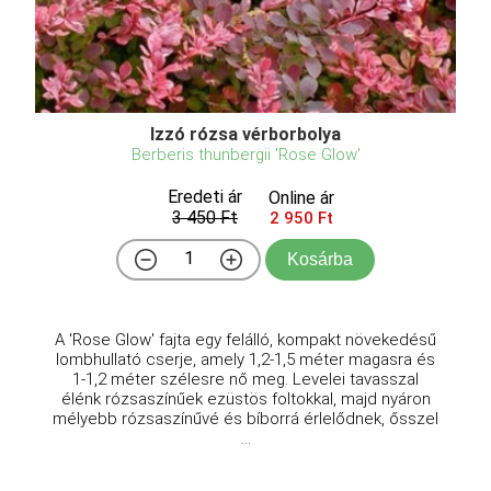
Izzó rózsa vérborbolya
Berberis thunbergii 'Rose Glow'
Eredeti ár
Online ár
3 450 Ft
2 950 Ft
Kosárba
A 'Rose Glow' fajta egy felálló, kompakt növekedésű
lombhullató cserje, amely 1,2-1,5 méter magasra és
1-1,2 méter szélesre nő meg. Levelei tavasszal
élénk rózsaszínűek ezüstös foltokkal, majd nyáron
mélyebb rózsaszínűvé és bíborrá érlelődnek, ősszel
...