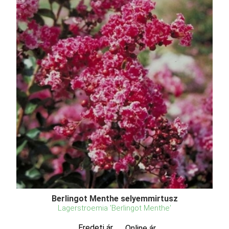
Berlingot Menthe selyemmirtusz
Lagerstroemia 'Berlingot Menthe'
Eredeti ár
Online ár