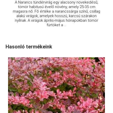
A Narancs tündérvirág egy alacsony növekedésű,
tömör habitusú évelő növény, amely 25-35 cm
magasra nő. Fő értéke a narancssárga színű, csillag
alakú virágok, amelyek hosszú, karcsú szárakon
nyílnak. A virágok április-május hónapokban tömör
fürtöket a ...
Hasonló termékeink