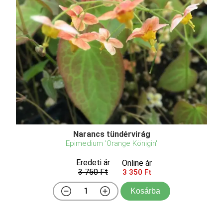
Narancs tündérvirág
Epimedium 'Orange Königin'
Eredeti ár
Online ár
3 750 Ft
3 350 Ft
Kosárba