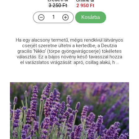
3 250 Ft
2 950 Ft
Kosárba
Ha egy alacsony termetű, mégis rendkívül látványos
cserjét szeretne ültetni a kertedbe, a Deutzia
gracilis 'Nikko' (törpe gyöngyvirágcserje) tökéletes
választás. Ez a bájos növény késő tavasszal hozza
el varázslatos virágzását: apró, csillag alakú, h ...