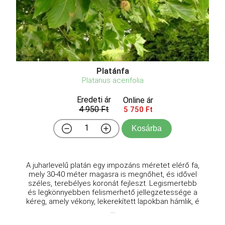
Platánfa
Platanus acerifolia
Eredeti ár
Online ár
4 950 Ft
5 750 Ft
Kosárba
A juharlevelű platán egy impozáns méretet elérő fa,
mely 30-40 méter magasra is megnőhet, és idővel
széles, terebélyes koronát fejleszt. Legismertebb
és legkönnyebben felismerhető jellegzetessége a
kéreg, amely vékony, lekerekített lapokban hámlik, é
...