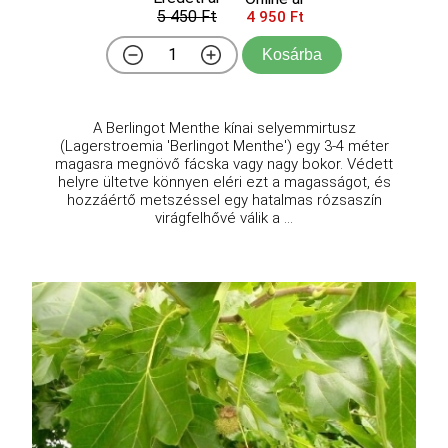
5 450 Ft
4 950 Ft
Kosárba
A Berlingot Menthe kínai selyemmirtusz
(Lagerstroemia 'Berlingot Menthe') egy 3-4 méter
magasra megnövő fácska vagy nagy bokor. Védett
helyre ültetve könnyen eléri ezt a magasságot, és
hozzáértő metszéssel egy hatalmas rózsaszín
virágfelhővé válik a ...