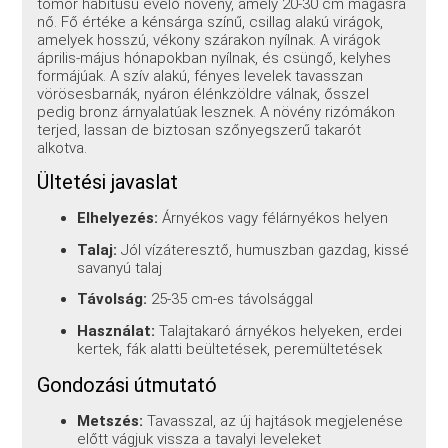
tömör habitusú évelő növény, amely 20-30 cm magasra
nő. Fő értéke a kénsárga színű, csillag alakú virágok,
amelyek hosszú, vékony szárakon nyílnak. A virágok
április-május hónapokban nyílnak, és csüngő, kelyhes
formájúak. A szív alakú, fényes levelek tavasszan
vörösesbarnák, nyáron élénkzöldre válnak, ősszel
pedig bronz árnyalatúak lesznek. A növény rizómákon
terjed, lassan de biztosan szőnyegszerű takarót
alkotva.
Ültetési javaslat
Elhelyezés:
Árnyékos vagy félárnyékos helyen
Talaj:
Jól vízáteresztő, humuszban gazdag, kissé
savanyú talaj
Távolság:
25-35 cm-es távolsággal
Használat:
Talajtakaró árnyékos helyeken, erdei
kertek, fák alatti beültetések, peremültetések
Gondozási útmutató
Metszés:
Tavasszal, az új hajtások megjelenése
előtt vágjuk vissza a tavalyi leveleket