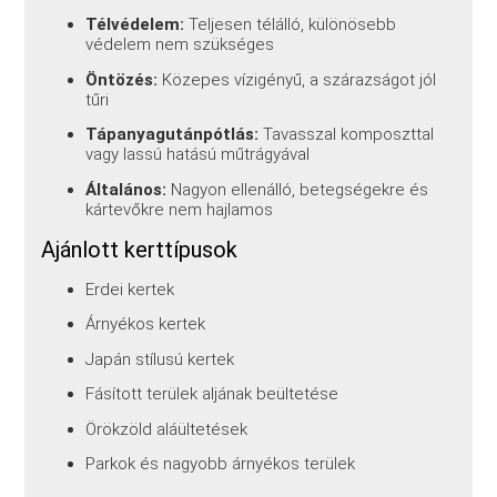
Télvédelem:
Teljesen télálló, különösebb
védelem nem szükséges
Öntözés:
Közepes vízigényű, a szárazságot jól
tűri
Tápanyagutánpótlás:
Tavasszal komposzttal
vagy lassú hatású műtrágyával
Általános:
Nagyon ellenálló, betegségekre és
kártevőkre nem hajlamos
Ajánlott kerttípusok
Erdei kertek
Árnyékos kertek
Japán stílusú kertek
Fásított terülek aljának beültetése
Örökzöld aláültetések
Parkok és nagyobb árnyékos terülek