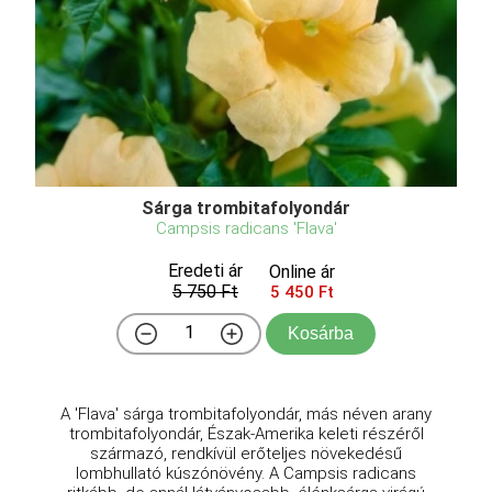
Sárga trombitafolyondár
Campsis radicans 'Flava'
Eredeti ár
Online ár
5 750 Ft
5 450 Ft
Kosárba
A 'Flava' sárga trombitafolyondár, más néven arany
trombitafolyondár, Észak-Amerika keleti részéről
származó, rendkívül erőteljes növekedésű
lombhullató kúszónövény. A Campsis radicans