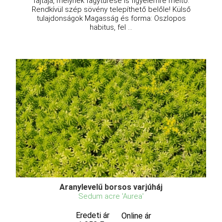
fajtája, melynek fagytűrése is figyelemre méltó.
Rendkívül szép sövény telepíthető belőle! Külső
tulajdonságok Magasság és forma: Oszlopos
habitus, fel ...
Aranylevelű borsos varjúháj
Sedum acre 'Aurea'
Eredeti ár
Online ár