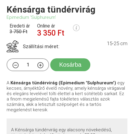
Kénsárga tündérvirág
Epimedium 'Sulphureum'
Eredeti ár
Online ár
3 750 Ft
3 350 Ft
15-25 cm
Szállítási méret:
Kosárba
A
Kénsárga tündérvirág (Epimedium 'Sulphureum')
egy
kecses, árnyéktűrő évelő növény, amely kénsárga virágaival
és elegáns levelével tölti élettel a kert sötétebb sarkait. Ez
a finom megjelenésű fajta tökéletes választás azok
számára, akik a letisztult szépséget és a tartós
megjelenést keresik.
A Kénsárga tündérvirág egy alacsony növekedésű,