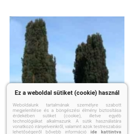
Ez a weboldal sütiket (cookie) használ
Weboldalunk tartalmának személyre szabott
megjelenítése és a böngészési élmény biztosítása
érdekében sütiket (cookie), illetve egyéb
technológiákat alkalmazunk. A sütik használatára
vonatkozó irányelveinkről, valamint azok testreszabási
lehetőségeiről bővebb információ
ide kattintva