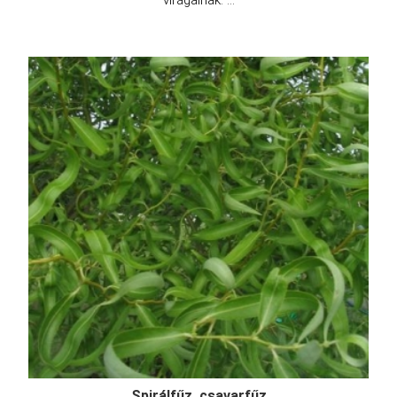
virágainak. ...
Spirálfűz, csavarfűz