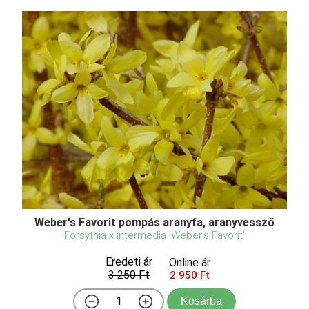
Weber's Favorit pompás aranyfa, aranyvessző
Forsythia x intermedia 'Weber's Favorit'
Eredeti ár
Online ár
3 250 Ft
2 950 Ft
Kosárba