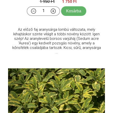
1 950 Ft
1 750 Ft
Kosárba
Az előző faj aranysárga lombú változata, mely
kihajtáskor szinte világít a többi növény között. Igen
szép! Az aranylevelű borsos varjúháj (Sedum acre
'Aurea') egy kedvelt pozsgás növény, amely a
kőrisfélék családjába tartozik. Kicsi, sűrű, aranysárga
...