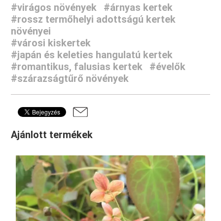
#virágos növények
#árnyas kertek
#rossz termőhelyi adottságú kertek
növényei
#városi kiskertek
#japán és keleties hangulatú kertek
#romantikus, falusias kertek
#évelők
#szárazságtűrő növények
Ajánlott termékek