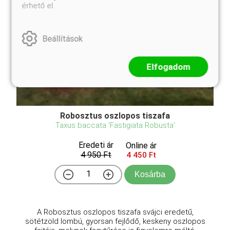
érhető el.
Beállítások
Elfogadom
Robosztus oszlopos tiszafa
Taxus baccata 'Fastigiata Robusta'
Eredeti ár
Online ár
4 950 Ft
4 450 Ft
Kosárba
A Robosztus oszlopos tiszafa svájci eredetű,
sötétzöld lombú, gyorsan fejlődő, keskeny oszlopos