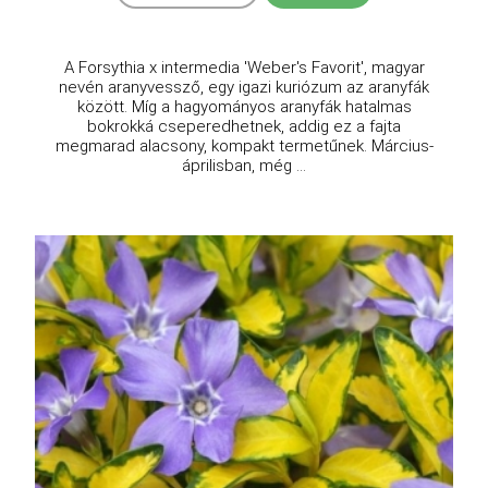
A Forsythia x intermedia 'Weber's Favorit', magyar
nevén aranyvessző, egy igazi kuriózum az aranyfák
között. Míg a hagyományos aranyfák hatalmas
bokrokká cseperedhetnek, addig ez a fajta
megmarad alacsony, kompakt termetűnek. Március-
áprilisban, még ...