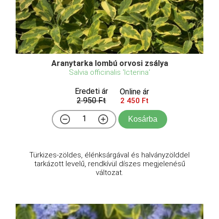
Aranytarka lombú orvosi zsálya
Salvia officinalis 'Icterina'
Eredeti ár
Online ár
2 950 Ft
2 450 Ft
Kosárba
Türkizes-zöldes, élénksárgával és halványzölddel
tarkázott levelű, rendkívül díszes megjelenésű
változat.