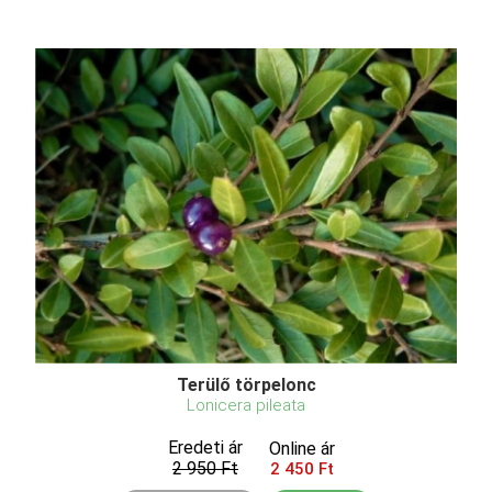
Terülő törpelonc
Lonicera pileata
Eredeti ár
Online ár
2 950 Ft
2 450 Ft