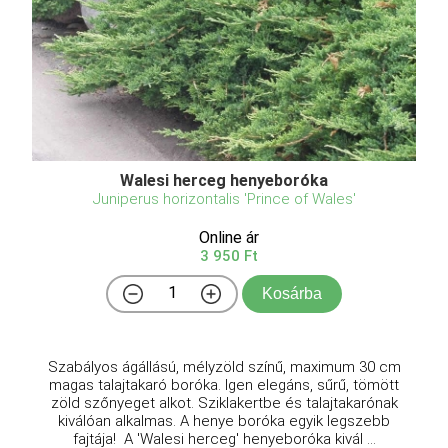
Walesi herceg henyeboróka
Juniperus horizontalis 'Prince of Wales'
Online ár
3 950 Ft
Kosárba
Szabályos ágállású, mélyzöld színű, maximum 30 cm
magas talajtakaró boróka. Igen elegáns, sűrű, tömött
zöld szőnyeget alkot. Sziklakertbe és talajtakarónak
kiválóan alkalmas. A henye boróka egyik legszebb
fajtája! A 'Walesi herceg' henyeboróka kivál ...