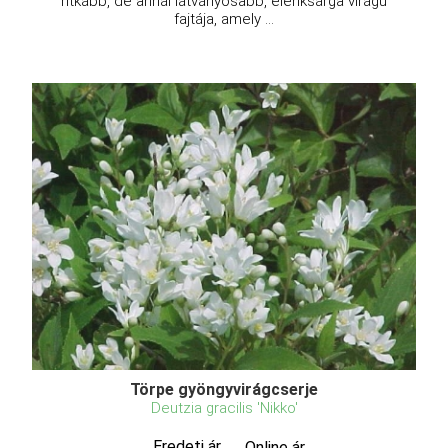
ritkább, de annál látványosabb, élénksárga virágú
fajtája, amely ...
Törpe gyöngyvirágcserje
Deutzia gracilis 'Nikko'
Eredeti ár
Online ár