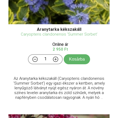
Aranytarka kékszakáll
Caryopteris clandonensis 'Summer Sorbet'
Online ár
2 950 Ft
Kosárba
Az Aranytarka kékszakáll (Caryopteris clandonensis
'Summer Sorbet') egy igazi ékszer a kertben, amely
lenyűgöző látványt nyújt egész nyáron át. A növény
színes levelei aranytarka és zöld színűek, melyek a
napfényben csodálatosan ragyognak. A nyári hó ...