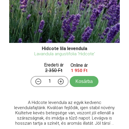
Hidcote lila levendula
Lavandula angustifolia 'Hidcote'
Eredeti ár
Online ár
2 350 Ft
1 950 Ft
Kosárba
A Hidcote levendula az egyik kedvenc
levendulafajtánk. Kiválóan fejlődik, igen stabil növény.
Kiültetve kevés betegsége van, viszont jól ellenáll a
szárazságnak, és imádja a tűző napot. Levágva is
hosszan tartja a színét, és aromás illatát. Jól társí ...