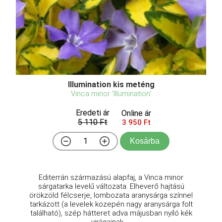
Illumination kis meténg
Vinca minor 'Illumination'
Eredeti ár
Online ár
5 110 Ft
3 950 Ft
Kosárba
Editerrán származású alapfaj, a Vinca minor
sárgatarka levelű változata. Elheverő hajtású
örökzöld félcserje, lombozata aranysárga színnel
tarkázott (a levelek közepén nagy aranysárga folt
található), szép hátteret adva májusban nyíló kék