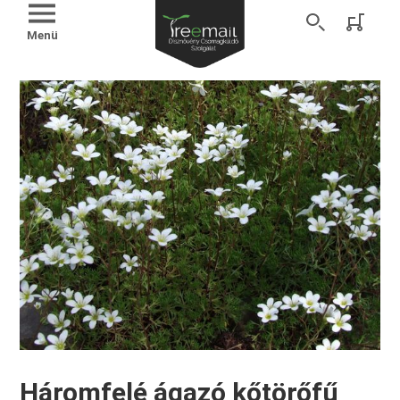
Menü
Háromfelé ágazó kőtörőfű