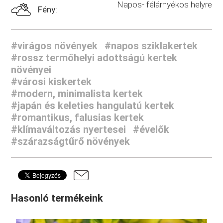
Napos- félárnyékos helyre
Fény:
#virágos növények
#napos sziklakertek
#rossz termőhelyi adottságú kertek
növényei
#városi kiskertek
#modern, minimalista kertek
#japán és keleties hangulatú kertek
#romantikus, falusias kertek
#klímaváltozás nyertesei
#évelők
#szárazságtűrő növények
Hasonló termékeink