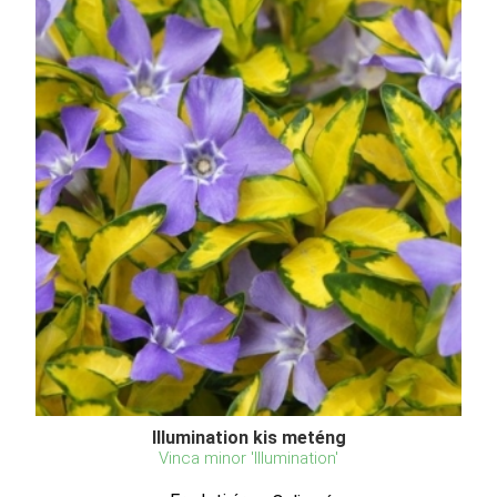
Illumination kis meténg
Vinca minor 'Illumination'