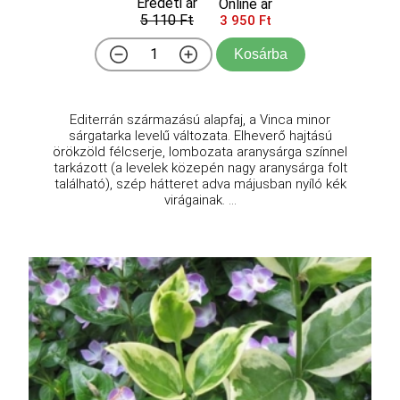
Eredeti ár
Online ár
5 110 Ft
3 950 Ft
Kosárba
Editerrán származású alapfaj, a Vinca minor
sárgatarka levelű változata. Elheverő hajtású
örökzöld félcserje, lombozata aranysárga színnel
tarkázott (a levelek közepén nagy aranysárga folt
található), szép hátteret adva májusban nyíló kék
virágainak. ...