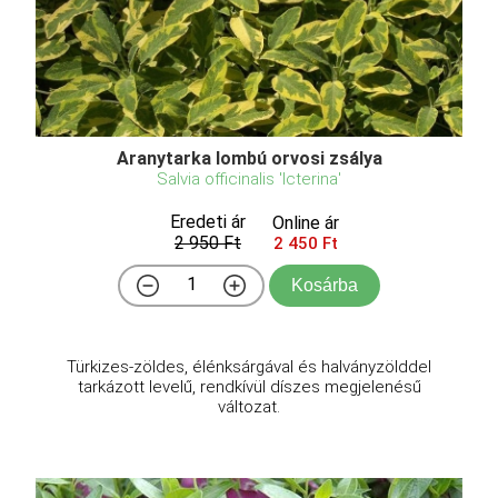
Aranytarka lombú orvosi zsálya
Salvia officinalis 'Icterina'
Eredeti ár
Online ár
2 950 Ft
2 450 Ft
Kosárba
Türkizes-zöldes, élénksárgával és halványzölddel
tarkázott levelű, rendkívül díszes megjelenésű
változat.