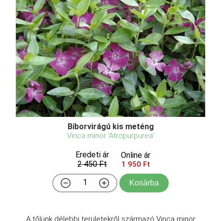
Bíborvirágú kis meténg
Vinca minor 'Atropurpurea'
Eredeti ár
Online ár
2 450 Ft
1 950 Ft
Kosárba
A tőlünk délebbi területekről származó Vinca minor