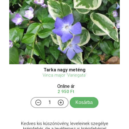
Tarka nagy meténg
Vinca major 'Variegata'
Online ár
2 950 Ft
Kosárba
Kedves kis kúszónövény, leveleinek szegélye
krémfehér, de a levéllemez is krémfehérrel