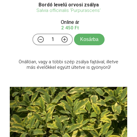
Bordó levelű orvosi zsálya
Salvia officinalis 'Purpurascens'
Online ár
2 450 Ft
Kosárba
Önállóan, vagy a többi szép zsálya fajtával, illetve
más évelőkkel együtt ültetve is gyönyörű!