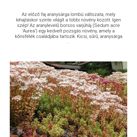
Az előző faj aranysárga lombú változata, mely
kihajtáskor szinte világít a többi növény között. Igen
szép! Az aranylevelű borsos varjúháj (Sedum acre
'Aurea') egy kedvelt pozsgás növény, amely a
kőrisfélék családjába tartozik. Kicsi, sűrű, aranysárga
...