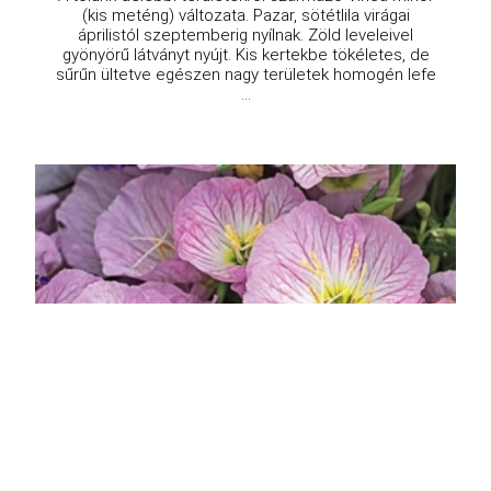
(kis meténg) változata. Pazar, sötétlila virágai
áprilistól szeptemberig nyílnak. Zöld leveleivel
gyönyörű látványt nyújt. Kis kertekbe tökéletes, de
sűrűn ültetve egészen nagy területek homogén lefe
...