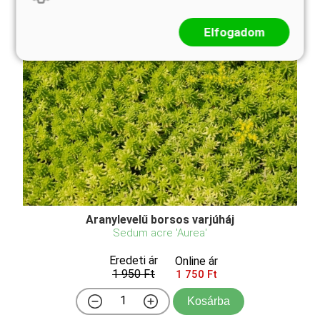
Elfogadom
Aranylevelű borsos varjúháj
Sedum acre 'Aurea'
Eredeti ár
Online ár
1 950 Ft
1 750 Ft
Kosárba