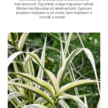
márványozott. Égszínkék virágai májusban nyílnak.
MInden kerttípusban jól alkalmazható. Egészen
árnyékos helyeken ls jól mutat, ilyen helyeken is
hozzák a levelei ...