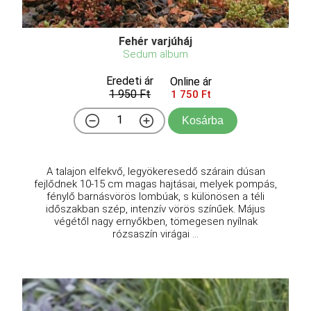
Fehér varjúháj
Sedum album
Eredeti ár
Online ár
1 950 Ft
1 750 Ft
Kosárba
A talajon elfekvő, legyökeresedő szárain dúsan
fejlődnek 10-15 cm magas hajtásai, melyek pompás,
fénylő barnásvörös lombúak, s különösen a téli
időszakban szép, intenzív vörös színűek. Május
végétől nagy ernyőkben, tömegesen nyílnak
rózsaszín virágai ...