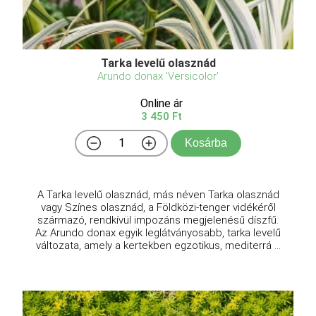
Tarka levelű olasznád
Arundo donax 'Versicolor'
Online ár
3 450 Ft
Kosárba
A Tarka levelű olasznád, más néven Tarka olasznád
vagy Színes olasznád, a Földközi-tenger vidékéről
származó, rendkívül impozáns megjelenésű díszfű.
Az Arundo donax egyik leglátványosabb, tarka levelű
változata, amely a kertekben egzotikus, mediterrá ...