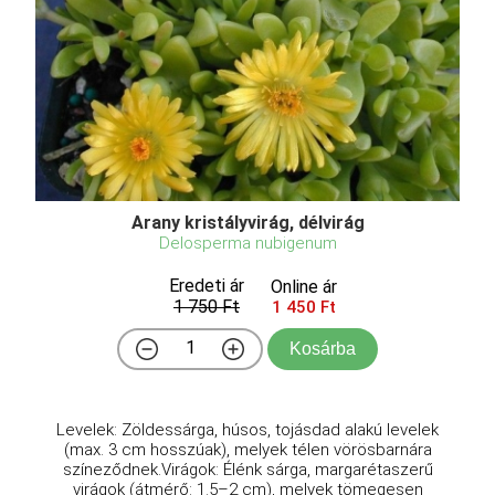
Arany kristályvirág, délvirág
Delosperma nubigenum
Eredeti ár
Online ár
1 750 Ft
1 450 Ft
Kosárba
Levelek: Zöldessárga, húsos, tojásdad alakú levelek
(max. 3 cm hosszúak), melyek télen vörösbarnára
színeződnek.Virágok: Élénk sárga, margarétaszerű
virágok (átmérő: 1.5–2 cm), melyek tömegesen