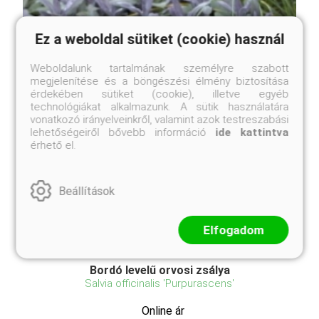
Ez a weboldal sütiket (cookie) használ
Weboldalunk tartalmának személyre szabott
megjelenítése és a böngészési élmény biztosítása
érdekében sütiket (cookie), illetve egyéb
technológiákat alkalmazunk. A sütik használatára
vonatkozó irányelveinkről, valamint azok testreszabási
lehetőségeiről bővebb információ
ide kattintva
érhető el.
Beállítások
Elfogadom
Bordó levelű orvosi zsálya
Salvia officinalis 'Purpurascens'
Online ár