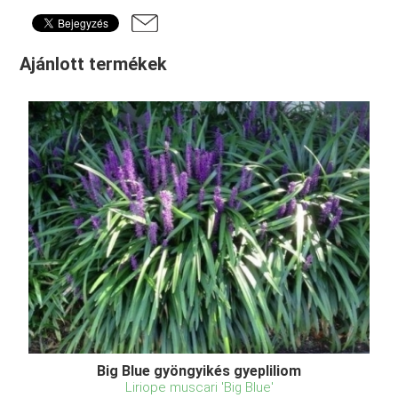
Ajánlott termékek
Big Blue gyöngyikés gyepliliom
Liriope muscari 'Big Blue'