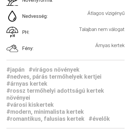
Átlagos vízigényű
Nedvesség:
Talajban nem válogat
PH:
Árnyas kertek
Fény:
#japán
#virágos növények
#nedves, párás termőhelyek kertjei
#árnyas kertek
#rossz termőhelyi adottságú kertek
növényei
#városi kiskertek
#modern, minimalista kertek
#romantikus, falusias kertek
#évelők