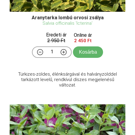
Aranytarka lombú orvosi zsálya
Salvia officinalis 'Icterina'
Eredeti ár
Online ár
2 950 Ft
2 450 Ft
Kosárba
Türkizes-zöldes, élénksárgával és halványzölddel
tarkázott levelű, rendkívül díszes megjelenésű
változat.