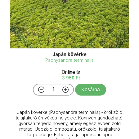
Japán kövérke
Pachysandra terminalis
Online ár
3 950 Ft
Kosárba
Japán kövérke (Pachysandra terminalis) - örökzöld
talajtakaró árnyékos helyekre. Könnyen gondozható,
gyorsan terjedő növény, amely egész évben zöld
marad! Üdezöld lombozatú, örökzöld, talajtakaró
törpecserje. Fehér virágai áprilisban apró