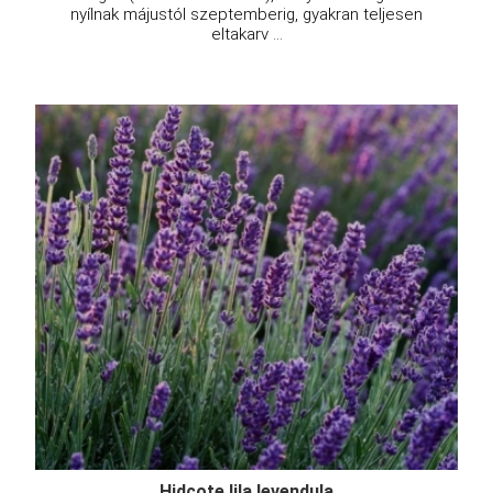
nyílnak májustól szeptemberig, gyakran teljesen
eltakarv ...
Hidcote lila levendula