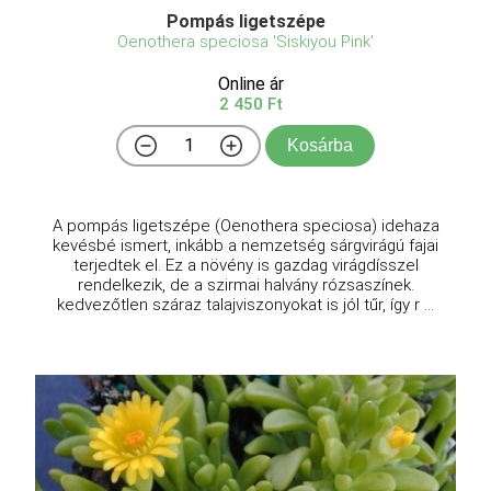
Pompás ligetszépe
Oenothera speciosa 'Siskiyou Pink'
Online ár
2 450 Ft
Kosárba
A pompás ligetszépe (Oenothera speciosa) idehaza
kevésbé ismert, inkább a nemzetség sárgvirágú fajai
terjedtek el. Ez a növény is gazdag virágdísszel
rendelkezik, de a szirmai halvány rózsaszínek.
kedvezőtlen száraz talajviszonyokat is jól tűr, így r ...