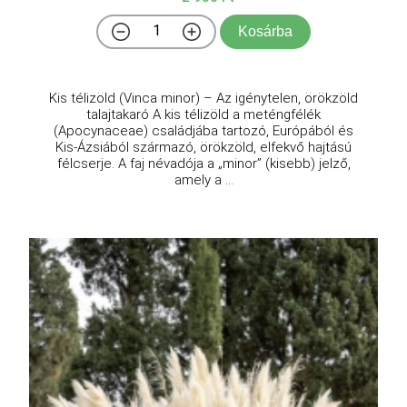
Kosárba
Kis télizöld (Vinca minor) – Az igénytelen, örökzöld
talajtakaró A kis télizöld a meténgfélék
(Apocynaceae) családjába tartozó, Európából és
Kis-Ázsiából származó, örökzöld, elfekvő hajtású
félcserje. A faj névadója a „minor” (kisebb) jelző,
amely a ...