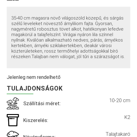
35-40 cm magasra növő világoszöld közepű, és sárgás
szélű leveleket növesztő árnyliliom fajta. Gyorsan,
nagyméretű robosztus tövet alkot, hatékonyan lefedve
magakörül a talajfelszínt. Virágai nyáron lila színnel
nyílnak. Kiválóan alkalmazható nedves, párás, árnyékos
kertekben, árnyéki sziklakertekben, deakár városi
közterületeken, rossz termőhelyi adottságokkal bíró
részeken.Talajban nem válogat, jól tűri a szárazságot is.
Jelenleg nem rendelhető
TULAJDONSÁGOK
10-20 cm
Szállítási méret:
K2
Kiszerelés:
Talajtakaró
Növényforma: