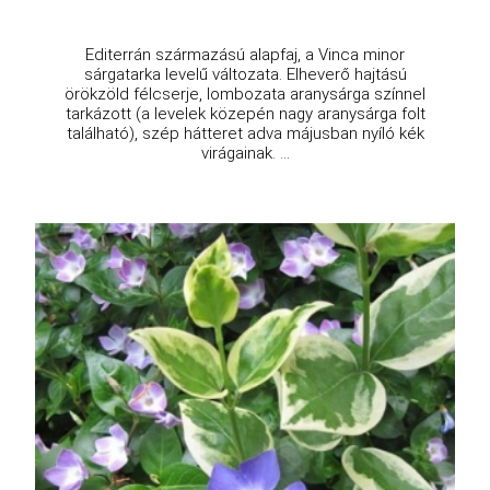
Editerrán származású alapfaj, a Vinca minor
sárgatarka levelű változata. Elheverő hajtású
örökzöld félcserje, lombozata aranysárga színnel
tarkázott (a levelek közepén nagy aranysárga folt
található), szép hátteret adva májusban nyíló kék
virágainak. ...