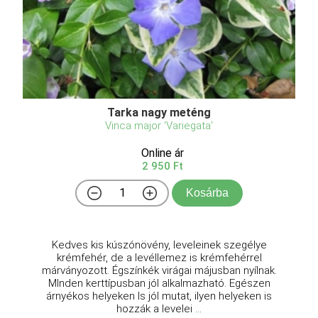
Tarka nagy meténg
Vinca major 'Variegata'
Online ár
2 950 Ft
Kosárba
Kedves kis kúszónövény, leveleinek szegélye
krémfehér, de a levéllemez is krémfehérrel
márványozott. Égszínkék virágai májusban nyílnak.
MInden kerttípusban jól alkalmazható. Egészen
árnyékos helyeken ls jól mutat, ilyen helyeken is
hozzák a levelei ...