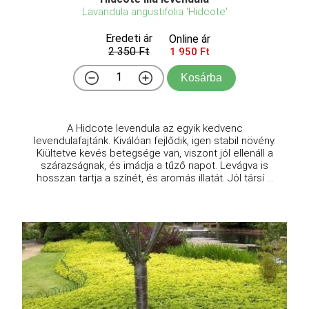
Lavandula angustifolia 'Hidcote'
Eredeti ár
Online ár
2 350 Ft
1 950 Ft
Kosárba
A Hidcote levendula az egyik kedvenc
levendulafajtánk. Kiválóan fejlődik, igen stabil növény.
Kiültetve kevés betegsége van, viszont jól ellenáll a
szárazságnak, és imádja a tűző napot. Levágva is
hosszan tartja a színét, és aromás illatát. Jól társí ...