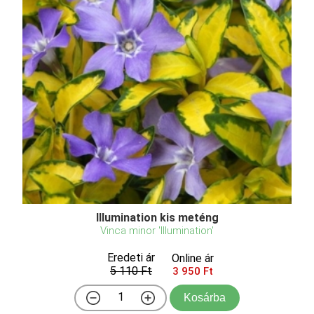
Illumination kis meténg
Vinca minor 'Illumination'
Eredeti ár
Online ár
5 110 Ft
3 950 Ft
Kosárba