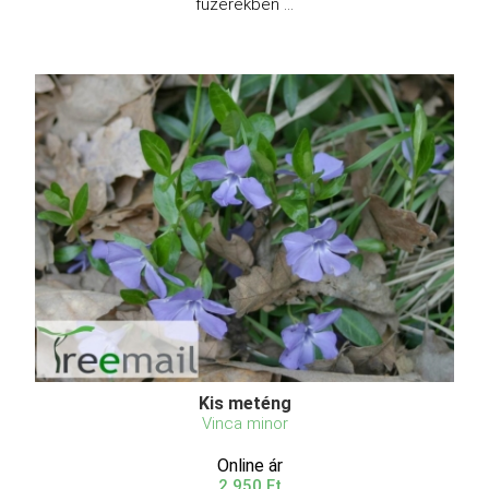
füzérekben ...
Kis meténg
Vinca minor
Online ár
2 950 Ft