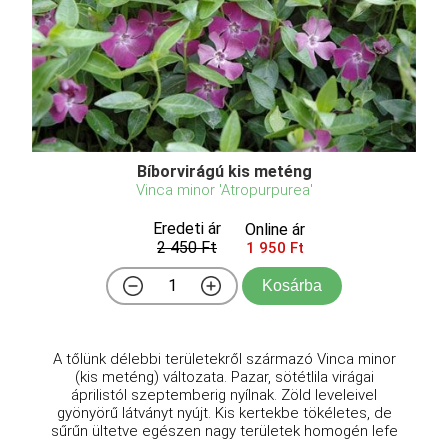
Bíborvirágú kis meténg
Vinca minor 'Atropurpurea'
Eredeti ár
Online ár
2 450 Ft
1 950 Ft
Kosárba
A tőlünk délebbi területekről származó Vinca minor
(kis meténg) változata. Pazar, sötétlila virágai
áprilistól szeptemberig nyílnak. Zöld leveleivel
gyönyörű látványt nyújt. Kis kertekbe tökéletes, de
sűrűn ültetve egészen nagy területek homogén lefe