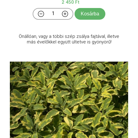
2 450 Ft
Kosárba
Önállóan, vagy a többi szép zsálya fajtával, illetve
más évelőkkel együtt ültetve is gyönyörű!