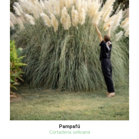
Pampafű
Cortaderia selloana