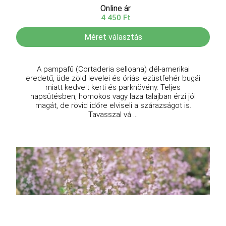
Online ár
4 450 Ft
Méret választás
A pampafű (Cortaderia selloana) dél-amerikai
eredetű, üde zöld levelei és óriási ezüstfehér bugái
miatt kedvelt kerti és parknövény. Teljes
napsütésben, homokos vagy laza talajban érzi jól
magát, de rövid időre elviseli a szárazságot is.
Tavasszal vá ...