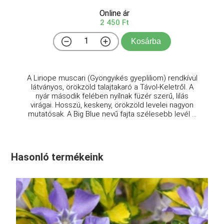
Online ár
2 450 Ft
Kosárba
A Liriope muscari (Gyöngyikés gyepliliom) rendkívül
látványos, örökzöld talajtakaró a Távol-Keletről. A
nyár második felében nyílnak füzér szerű, lilás
virágai. Hosszú, keskeny, örökzöld levelei nagyon
mutatósak. A Big Blue nevű fajta szélesebb levél ...
Hasonló termékeink