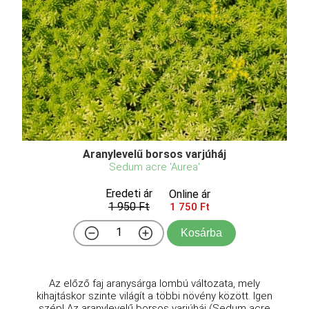
Aranylevelű borsos varjúháj
Sedum acre 'Aurea'
Eredeti ár
Online ár
1 950 Ft
1 750 Ft
Kosárba
Az előző faj aranysárga lombú változata, mely
kihajtáskor szinte világít a többi növény között. Igen
szép! Az aranylevelű borsos varjúháj (Sedum acre