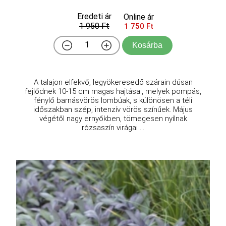
Eredeti ár
Online ár
1 950 Ft
1 750 Ft
Kosárba
A talajon elfekvő, legyökeresedő szárain dúsan
fejlődnek 10-15 cm magas hajtásai, melyek pompás,
fénylő barnásvörös lombúak, s különösen a téli
időszakban szép, intenzív vörös színűek. Május
végétől nagy ernyőkben, tömegesen nyílnak
rózsaszín virágai ...