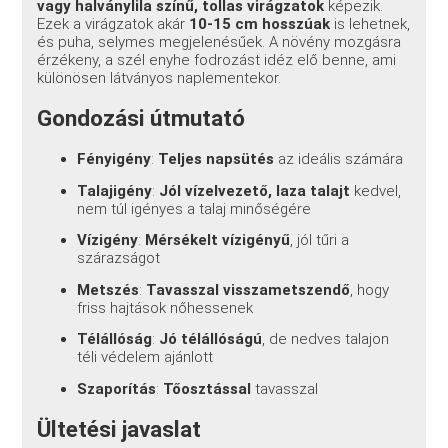
vagy halványlila színű, tollas virágzatok
képezik.
Ezek a virágzatok akár
10-15 cm hosszúak
is lehetnek,
és puha, selymes megjelenésűek. A növény mozgásra
érzékeny, a szél enyhe fodrozást idéz elő benne, ami
különösen látványos naplementekor.
Gondozási útmutató
Fényigény
:
Teljes napsütés
az ideális számára
Talajigény
:
Jól vízelvezető, laza talajt
kedvel,
nem túl igényes a talaj minőségére
Vízigény
:
Mérsékelt vízigényű
, jól tűri a
szárazságot
Metszés
:
Tavasszal visszametszendő
, hogy
friss hajtások nőhessenek
Télállóság
:
Jó télállóságú
, de nedves talajon
téli védelem ajánlott
Szaporítás
:
Tőosztással
tavasszal
Ültetési javaslat