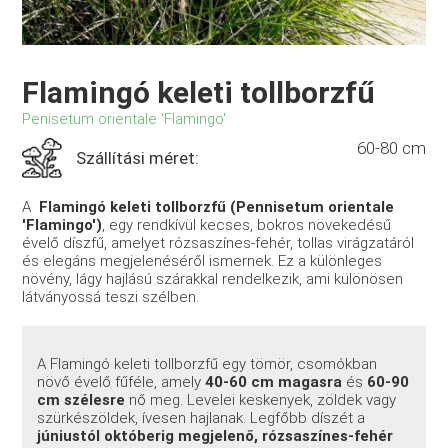
Flamingó keleti tollborzfű
Penisetum orientale 'Flamingo'
60-80 cm
Szállítási méret:
A
Flamingó keleti tollborzfű (Pennisetum orientale
'Flamingo')
, egy rendkívül kecses, bokros növekedésű
évelő díszfű, amelyet rózsaszínes-fehér, tollas virágzatáról
és elegáns megjelenéséről ismernek. Ez a különleges
növény, lágy hajlású szárakkal rendelkezik, ami különösen
látványossá teszi szélben.
A Flamingó keleti tollborzfű egy tömör, csomókban
növő évelő fűféle, amely
40-60 cm magasra
és
60-90
cm szélesre
nő meg. Levelei keskenyek, zöldek vagy
szürkészöldek, ívesen hajlanak. Legfőbb díszét a
júniustól októberig megjelenő, rózsaszínes-fehér