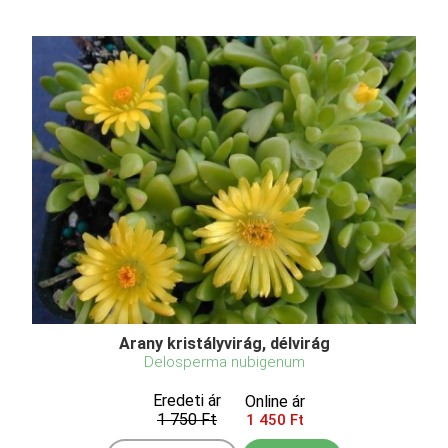
Arany kristályvirág, délvirág
Delosperma nubigenum
Eredeti ár
Online ár
1 750 Ft
1 450 Ft