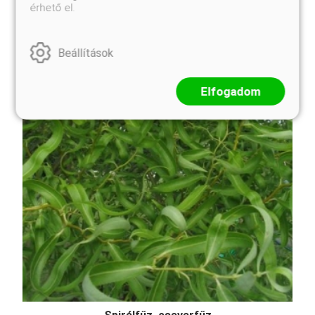
virágainak. ...
érhető el.
Beállítások
Elfogadom