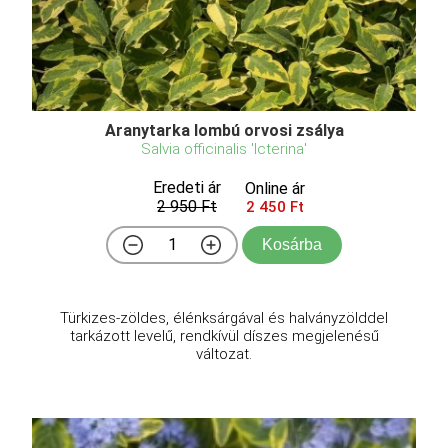
Aranytarka lombú orvosi zsálya
Salvia officinalis 'Icterina'
Eredeti ár
Online ár
2 950 Ft
2 450 Ft
Kosárba
Türkizes-zöldes, élénksárgával és halványzölddel
tarkázott levelű, rendkívül díszes megjelenésű
változat.