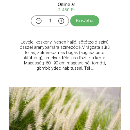
Online ár
2 450 Ft
Kosárba
Levelei keskeny, ívesen hajló, sötétzöld színű,
ősszel aranybarnára színeződik.Virágzata sűrű,
tollas, zöldes-barnás bugák (augusztustól
októberig), amelyek télen is díszítik a kertet.
Magasság: 60–90 cm magasra nő, tömött,
gömbölyded habitussal. Tél ...