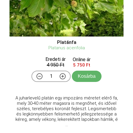
Platánfa
Platanus acerifolia
Eredeti ár
Online ár
4 950 Ft
5 750 Ft
Kosárba
A juharlevelű platán egy impozáns méretet elérő fa,
mely 30-40 méter magasra is megnőhet, és idővel
széles, terebélyes koronát fejleszt. Legismertebb
és legkönnyebben felismerhető jellegzetessége a
kéreg, amely vékony, lekerekített lapokban hámlik, é
...