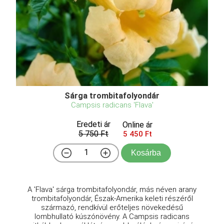
Sárga trombitafolyondár
Campsis radicans 'Flava'
Eredeti ár
Online ár
5 750 Ft
5 450 Ft
Kosárba
A 'Flava' sárga trombitafolyondár, más néven arany
trombitafolyondár, Észak-Amerika keleti részéről
származó, rendkívül erőteljes növekedésű
lombhullató kúszónövény. A Campsis radicans