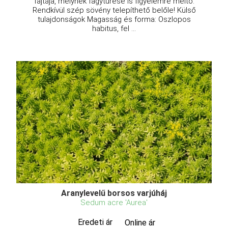
fajtája, melynek fagytűrése is figyelemre méltó.
Rendkívül szép sövény telepíthető belőle! Külső
tulajdonságok Magasság és forma: Oszlopos
habitus, fel ...
Aranylevelű borsos varjúháj
Sedum acre 'Aurea'
Eredeti ár
Online ár