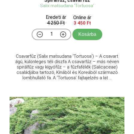
Spirálfűz, csavarfűz
Salix matsudana 'Tortuosa'
Eredeti ár
Online ár
4 250 Ft
3 450 Ft
Kosárba
Csavarfűz (Salix matsudana 'Tortuosa') – A csavart
ágú, különleges téli díszfa A csavarfűz – más néven
spirálfűz vagy kígyófűz – a fűzfafélék (Salicaceae)
családjába tartozó, Kínából és Koreából származó
lombhullató fa. A 'Tortuosa' fajtajelzés a lat ...