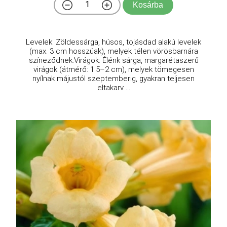
Kosárba
Levelek: Zöldessárga, húsos, tojásdad alakú levelek
(max. 3 cm hosszúak), melyek télen vörösbarnára
színeződnek.Virágok: Élénk sárga, margarétaszerű
virágok (átmérő: 1.5–2 cm), melyek tömegesen
nyílnak májustól szeptemberig, gyakran teljesen
eltakarv ...