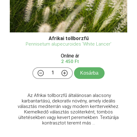
Afrikai tollborzfű
Pennisetum alupecuroides 'White Lancer'
Online ár
2 450 Ft
Kosárba
Az Afrikai tollborzfű általánosan alacsony
karbantartású, dekoratív növény, amely ideális
választás mediterrán vagy modern kerttervekhez.
Kiemelkedő választás szoliterként, tömbös
ültetésekben vagy kevert peremekben. Textúrája
kontrasztot teremt más ...