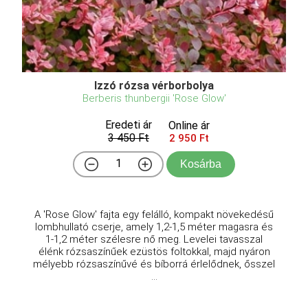
Izzó rózsa vérborbolya
Berberis thunbergii 'Rose Glow'
Eredeti ár
Online ár
3 450 Ft
2 950 Ft
Kosárba
A 'Rose Glow' fajta egy felálló, kompakt növekedésű
lombhullató cserje, amely 1,2-1,5 méter magasra és
1-1,2 méter szélesre nő meg. Levelei tavasszal
élénk rózsaszínűek ezüstös foltokkal, majd nyáron
mélyebb rózsaszínűvé és bíborrá érlelődnek, ősszel
...