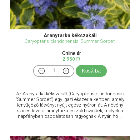
Aranytarka kékszakáll
Caryopteris clandonensis 'Summer Sorbet'
Online ár
2 950 Ft
Kosárba
Az Aranytarka kékszakáll (Caryopteris clandonensis
'Summer Sorbet') egy igazi ékszer a kertben, amely
lenyűgöző látványt nyújt egész nyáron át. A növény
színes levelei aranytarka és zöld színűek, melyek a
napfényben csodálatosan ragyognak. A nyári hó ...