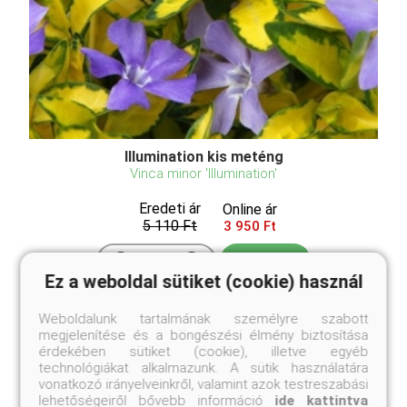
Illumination kis meténg
Vinca minor 'Illumination'
Eredeti ár
Online ár
5 110 Ft
3 950 Ft
Kosárba
Ez a weboldal sütiket (cookie) használ
Weboldalunk tartalmának személyre szabott
Editerrán származású alapfaj, a Vinca minor
megjelenítése és a böngészési élmény biztosítása
sárgatarka levelű változata. Elheverő hajtású
érdekében sütiket (cookie), illetve egyéb
örökzöld félcserje, lombozata aranysárga színnel
technológiákat alkalmazunk. A sütik használatára
tarkázott (a levelek közepén nagy aranysárga folt
vonatkozó irányelveinkről, valamint azok testreszabási
található), szép hátteret adva májusban nyíló kék
lehetőségeiről bővebb információ
ide kattintva