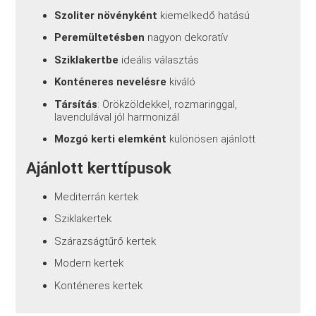
Szoliter növényként
kiemelkedő hatású
Peremültetésben
nagyon dekoratív
Sziklakertbe
ideális választás
Konténeres nevelésre
kiváló
Társítás
: Örökzöldekkel, rozmaringgal,
lavendulával jól harmonizál
Mozgó kerti elemként
különösen ajánlott
Ajánlott kerttípusok
Mediterrán kertek
Sziklakertek
Szárazságtűrő kertek
Modern kertek
Konténeres kertek