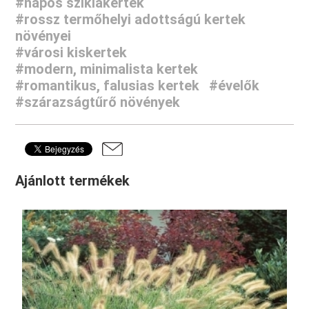
#napos sziklakertek
#rossz termőhelyi adottságú kertek
növényei
#városi kiskertek
#modern, minimalista kertek
#romantikus, falusias kertek
#évelők
#szárazságtűrő növények
Ajánlott termékek