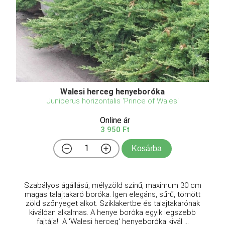
Walesi herceg henyeboróka
Juniperus horizontalis 'Prince of Wales'
Online ár
3 950 Ft
Kosárba
Szabályos ágállású, mélyzöld színű, maximum 30 cm
magas talajtakaró boróka. Igen elegáns, sűrű, tömött
zöld szőnyeget alkot. Sziklakertbe és talajtakarónak
kiválóan alkalmas. A henye boróka egyik legszebb
fajtája! A 'Walesi herceg' henyeboróka kivál ...