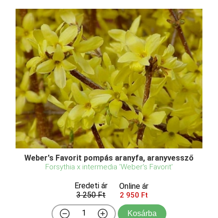
Weber's Favorit pompás aranyfa, aranyvessző
Forsythia x intermedia 'Weber's Favorit'
Eredeti ár
Online ár
3 250 Ft
2 950 Ft
Kosárba