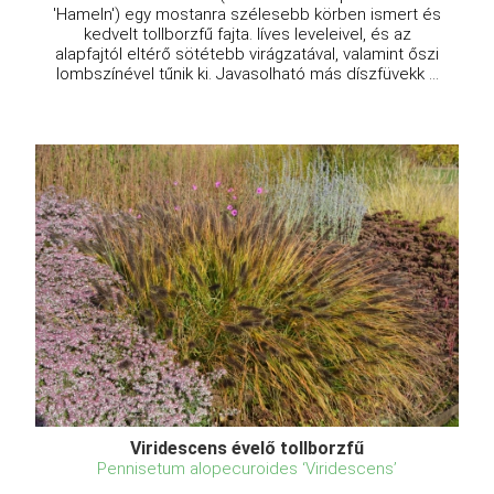
'Hameln') egy mostanra szélesebb körben ismert és
kedvelt tollborzfű fajta. Iíves leveleivel, és az
alapfajtól eltérő sötétebb virágzatával, valamint őszi
lombszínével tűnik ki. Javasolható más díszfüvekk ...
Viridescens évelő tollborzfű
Pennisetum alopecuroides ‘Viridescens’