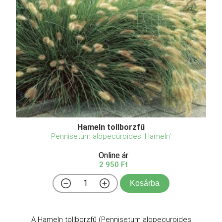
Hameln tollborzfű
Pennisetum alopecuroides 'Hameln'
Online ár
2 950 Ft
Kosárba
A Hameln tollborzfű (Pennisetum alopecuroides