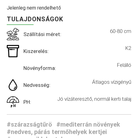
Jelenleg nem rendelhető
TULAJDONSÁGOK
60-80 cm
Szállítási méret:
K2
Kiszerelés:
Felálló
Növényforma:
Átlagos vízigényű
Nedvesség:
Jó vízáteresztő, normál kerti talaj
PH:
#szárazságtűrö
#mediterrán növények
#nedves, párás termőhelyek kertjei