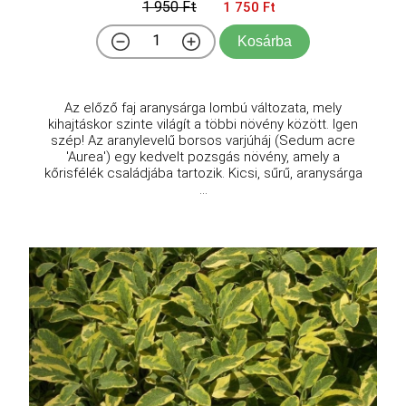
1 950 Ft
1 750 Ft
Kosárba
Az előző faj aranysárga lombú változata, mely
kihajtáskor szinte világít a többi növény között. Igen
szép! Az aranylevelű borsos varjúháj (Sedum acre
'Aurea') egy kedvelt pozsgás növény, amely a
kőrisfélék családjába tartozik. Kicsi, sűrű, aranysárga
...