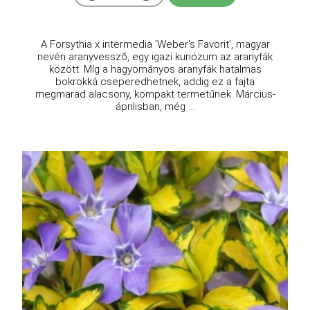
A Forsythia x intermedia 'Weber's Favorit', magyar
nevén aranyvessző, egy igazi kuriózum az aranyfák
között. Míg a hagyományos aranyfák hatalmas
bokrokká cseperedhetnek, addig ez a fajta
megmarad alacsony, kompakt termetűnek. Március-
áprilisban, még ...