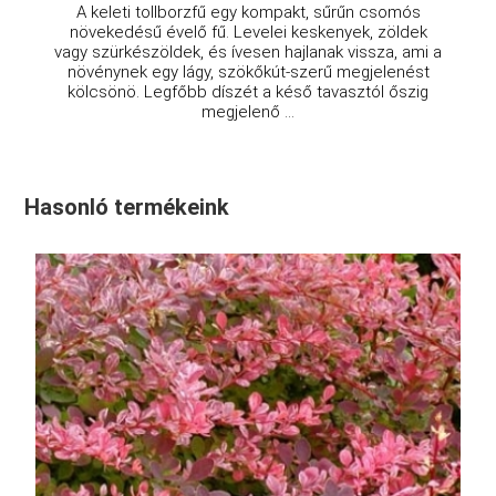
A keleti tollborzfű egy kompakt, sűrűn csomós
növekedésű évelő fű. Levelei keskenyek, zöldek
vagy szürkészöldek, és ívesen hajlanak vissza, ami a
növénynek egy lágy, szökőkút-szerű megjelenést
kölcsönö. Legfőbb díszét a késő tavasztól őszig
megjelenő ...
Hasonló termékeink