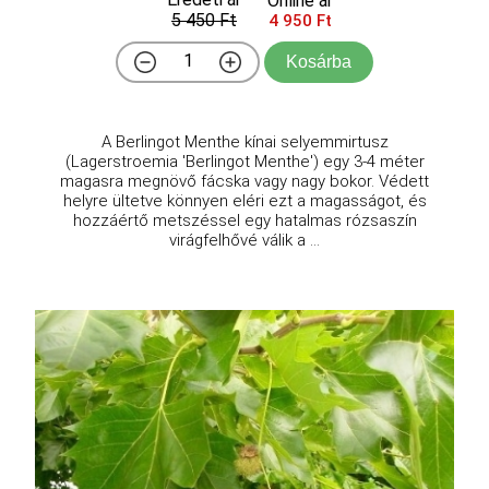
Online ár
5 450 Ft
4 950 Ft
Kosárba
A Berlingot Menthe kínai selyemmirtusz
(Lagerstroemia 'Berlingot Menthe') egy 3-4 méter
magasra megnövő fácska vagy nagy bokor. Védett
helyre ültetve könnyen eléri ezt a magasságot, és
hozzáértő metszéssel egy hatalmas rózsaszín
virágfelhővé válik a ...