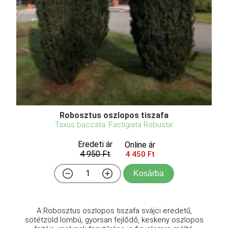
Robosztus oszlopos tiszafa
Taxus baccata 'Fastigiata Robusta'
Eredeti ár
Online ár
4 950 Ft
4 450 Ft
Kosárba
A Robosztus oszlopos tiszafa svájci eredetű,
sötétzöld lombú, gyorsan fejlődő, keskeny oszlopos