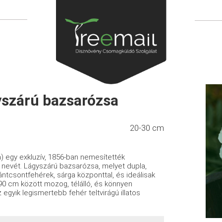
szárú bazsarózsa
20-30 cm
) egy exkluzív, 1856-ban nemesítették
 a nevét. Lágyszárú bazsarózsa, melyet dupla,
fántcsontfehérek, sárga központtal, és ideálisak
0 cm között mozog, télálló, és könnyen
gyik legismertebb fehér teltvirágú illatos