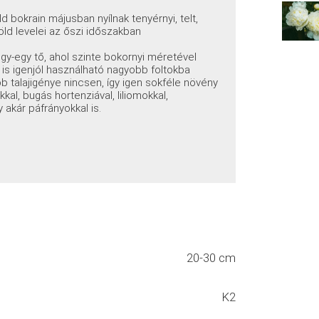
 bokrain májusban nyílnak tenyérnyi, telt,
zöld levelei az őszi időszakban
egy-egy tő, ahol szinte bokornyi méretével
is igenjól használható nagyobb foltokba
b talajigénye nincsen, így igen sokféle növény
kal, bugás hortenziával, liliomokkal,
 akár páfrányokkal is.
20-30 cm
K2