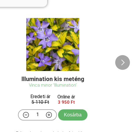
Illumination kis meténg
Vinca minor 'Illumination'
Eredeti ár
Online ár
5 110 Ft
3 950 Ft
Kosárba