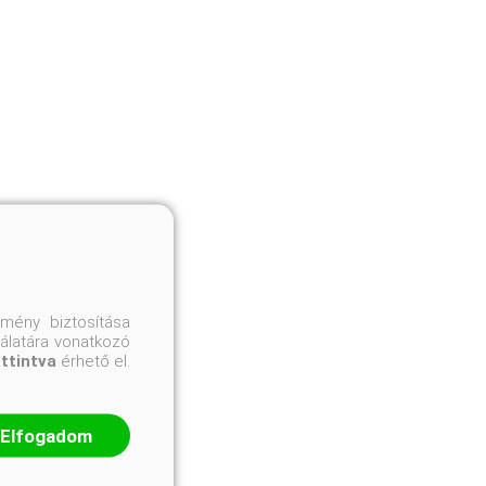
mény biztosítása
nálatára vonatkozó
attintva
érhető el.
Elfogadom