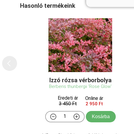
Hasonló termékeink
Izzó rózsa vérborbolya
Berberis thunbergii 'Rose Glow'
Eredeti ár
Online ár
3 450 Ft
2 950 Ft
Kosárba