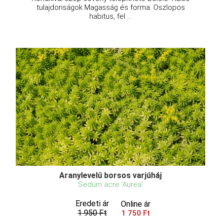
tulajdonságok Magasság és forma: Oszlopos
habitus, fel ...
Aranylevelű borsos varjúháj
Sedum acre 'Aurea'
Eredeti ár
Online ár
1 950 Ft
1 750 Ft