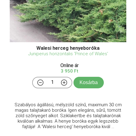
Walesi herceg henyeboróka
Juniperus horizontalis 'Prince of Wales'
Online ár
3 950 Ft
Kosárba
Szabályos ágállású, mélyzöld színű, maximum 30 cm
magas talajtakaró boróka. Igen elegáns, sűrű, tömött
zöld szőnyeget alkot. Sziklakertbe és talajtakarónak
kiválóan alkalmas. A henye boróka egyik legszebb
fajtája! A 'Walesi herceg' henyeboróka kivál ...