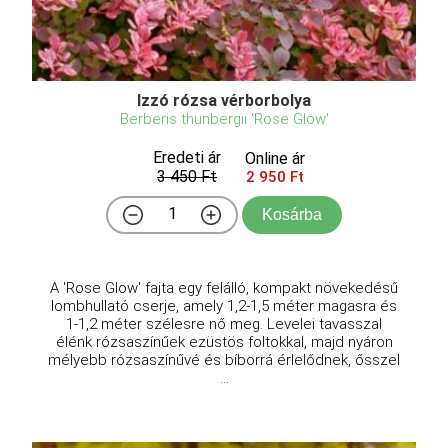
Izzó rózsa vérborbolya
Berberis thunbergii 'Rose Glow'
Eredeti ár
Online ár
3 450 Ft
2 950 Ft
Kosárba
A 'Rose Glow' fajta egy felálló, kompakt növekedésű
lombhullató cserje, amely 1,2-1,5 méter magasra és
1-1,2 méter szélesre nő meg. Levelei tavasszal
élénk rózsaszínűek ezüstös foltokkal, majd nyáron
mélyebb rózsaszínűvé és bíborrá érlelődnek, ősszel
...