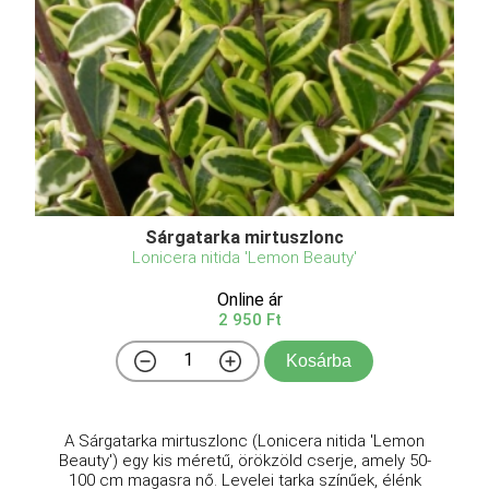
Sárgatarka mirtuszlonc
Lonicera nitida 'Lemon Beauty'
Online ár
2 950 Ft
Kosárba
A Sárgatarka mirtuszlonc (Lonicera nitida 'Lemon
Beauty') egy kis méretű, örökzöld cserje, amely 50-
100 cm magasra nő. Levelei tarka színűek, élénk