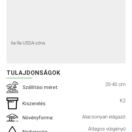
6a-9a USDA-zóna
TULAJDONSÁGOK
20-40 cm
Szállítási méret:
K2
Kiszerelés:
Alacsonyan elágazó
Növényforma:
Átlagos vízigényű
Nedvesség: