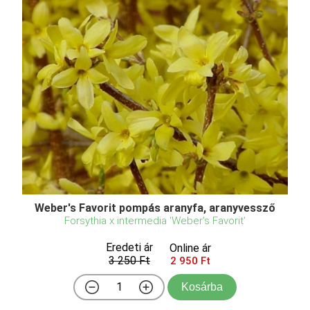
Weber's Favorit pompás aranyfa, aranyvessző
Forsythia x intermedia 'Weber's Favorit'
Eredeti ár
Online ár
3 250 Ft
2 950 Ft
Kosárba