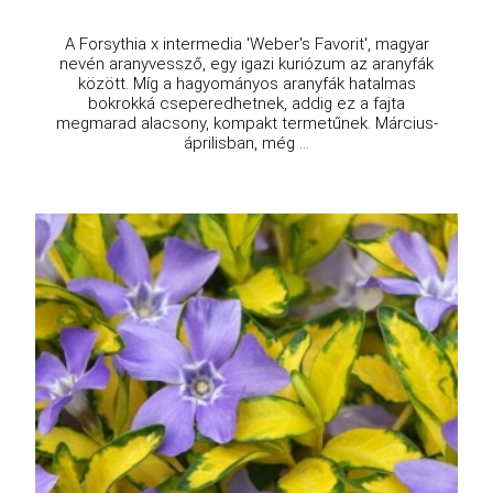
A Forsythia x intermedia 'Weber's Favorit', magyar
nevén aranyvessző, egy igazi kuriózum az aranyfák
között. Míg a hagyományos aranyfák hatalmas
bokrokká cseperedhetnek, addig ez a fajta
megmarad alacsony, kompakt termetűnek. Március-
áprilisban, még ...