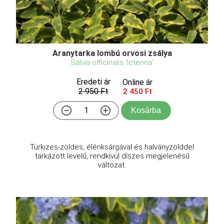
Aranytarka lombú orvosi zsálya
Salvia officinalis 'Icterina'
Eredeti ár
Online ár
2 950 Ft
2 450 Ft
Kosárba
Türkizes-zöldes, élénksárgával és halványzölddel
tarkázott levelű, rendkívül díszes megjelenésű
változat.