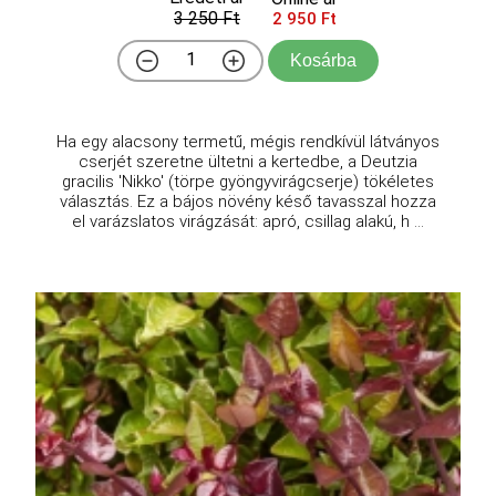
3 250 Ft
2 950 Ft
Kosárba
Ha egy alacsony termetű, mégis rendkívül látványos
cserjét szeretne ültetni a kertedbe, a Deutzia
gracilis 'Nikko' (törpe gyöngyvirágcserje) tökéletes
választás. Ez a bájos növény késő tavasszal hozza
el varázslatos virágzását: apró, csillag alakú, h ...