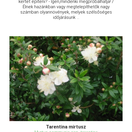
kertet építeni? - Igen,mindenki megpróbálhatja! /
Élnek hazánkban vagy megtelepíthetők nagy
számban olyannövények, melyek szélsőséges
időjárásunk ...
Tarentina mirtusz