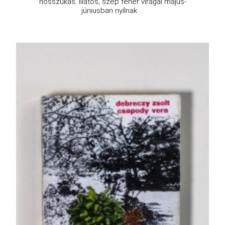
hosszúkás. Illatos, szép fehér virágai május-
júniusban nyílnak ...