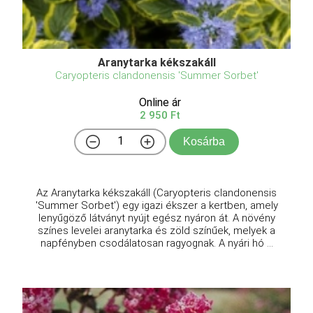
Aranytarka kékszakáll
Caryopteris clandonensis 'Summer Sorbet'
Online ár
2 950 Ft
Kosárba
Az Aranytarka kékszakáll (Caryopteris clandonensis
'Summer Sorbet') egy igazi ékszer a kertben, amely
lenyűgöző látványt nyújt egész nyáron át. A növény
színes levelei aranytarka és zöld színűek, melyek a
napfényben csodálatosan ragyognak. A nyári hó ...