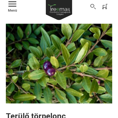
Menü
Terülő törpelonc