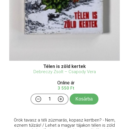
Télen is zöld kertek
Debreczy Zsolt – Csapody Vera
Online ár
3 550 Ft
Kosárba
Örök tavasz a téli zúzmarás, kopasz kertben? - Nem,
eznem túlzás! / Lehet a magyar tájakon télen is zöld