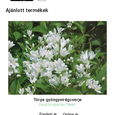
Ajánlott termékek
Törpe gyöngyvirágcserje
Deutzia gracilis 'Nikko'
Eredeti ár
Online ár