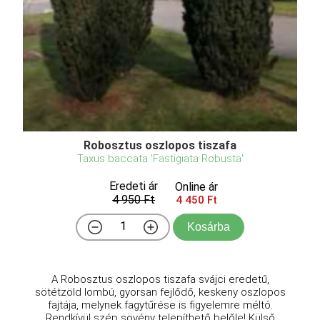
Robosztus oszlopos tiszafa
Taxus baccata 'Fastigiata Robusta'
Eredeti ár
Online ár
4 950 Ft
4 450 Ft
Kosárba
A Robosztus oszlopos tiszafa svájci eredetű,
sötétzöld lombú, gyorsan fejlődő, keskeny oszlopos
fajtája, melynek fagytűrése is figyelemre méltó.
Rendkívül szép sövény telepíthető belőle! Külső