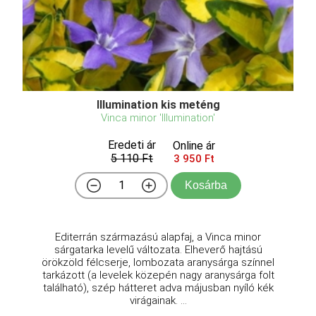
Illumination kis meténg
Vinca minor 'Illumination'
Eredeti ár
Online ár
5 110 Ft
3 950 Ft
Kosárba
Editerrán származású alapfaj, a Vinca minor
sárgatarka levelű változata. Elheverő hajtású
örökzöld félcserje, lombozata aranysárga színnel
tarkázott (a levelek közepén nagy aranysárga folt
található), szép hátteret adva májusban nyíló kék
virágainak. ...