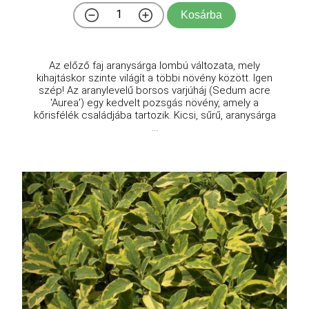
Kosárba
Az előző faj aranysárga lombú változata, mely
kihajtáskor szinte világít a többi növény között. Igen
szép! Az aranylevelű borsos varjúháj (Sedum acre
'Aurea') egy kedvelt pozsgás növény, amely a
kőrisfélék családjába tartozik. Kicsi, sűrű, aranysárga
...