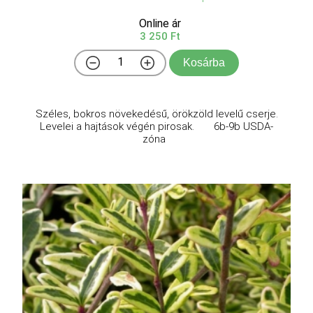
Online ár
3 250 Ft
Kosárba
Széles, bokros növekedésű, örökzöld levelű cserje.
Levelei a hajtások végén pirosak. 6b-9b USDA-
zóna