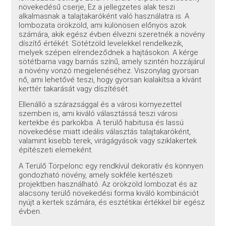
növekedésű cserje, Ez a jellegzetes alak teszi
alkalmasnak a talajtakaróként való használatra is. A
lombozata örökzöld, ami különösen előnyös azok
számára, akik egész évben élvezni szeretnék a növény
díszítő értékét. Sötétzöld levelekkel rendelkezik,
melyek szépen elrendeződnek a hajtásokon. A kérge
sötétbarna vagy barnás színű, amely szintén hozzájárul
a növény vonzó megjelenéséhez. Viszonylag gyorsan
nő, ami lehetővé teszi, hogy gyorsan kialakítsa a kívánt
kerttér takarását vagy díszítését.
Ellenálló a szárazsággal és a városi környezettel
szemben is, ami kiváló választássá teszi városi
kertekbe és parkokba. A terülő habitusa és lassú
növekedése miatt ideális választás talajtakaróként,
valamint kisebb terek, virágágyások vagy sziklakertek
építészeti elemeként.
A Terülő Törpelonc egy rendkívül dekoratív és könnyen
gondozható növény, amely sokféle kertészeti
projektben használható. Az örökzöld lombozat és az
alacsony terülő növekedési forma kiváló kombinációt
nyújt a kertek számára, és esztétikai értékkel bír egész
évben.