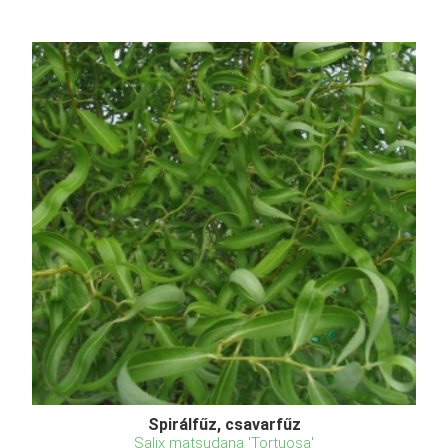
Spirálfűz, csavarfűz
Salix matsudana 'Tortuosa'