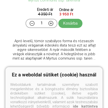
Myrtus communis ssp. tarentina
Eredeti ár
Online ár
4 350 Ft
3 950 Ft
Kosárba
Apró levelű, tömör szabályos forma és rózsaszín
árnyalatú virágainak édeskés illata teszi ezt az alfajt
egyre sikeresebbé. A nyár második felében a
virágok elárasztják a növényt. A hidegtűrése is jobb
mint az alapfajnak! A Myrtus communis ssp. taren ...
Ez a weboldal sütiket (cookie) használ
Weboldalunk tartalmának személyre szabott
megjelenítése és a böngészési élmény biztosítása
érdekében sütiket (cookie), illetve egyéb
technológiákat alkalmazunk. A sütik használatára
vonatkozó irányelveinkről, valamint azok testreszabási
lehetőségeiről bővebb információ
ide kattintva