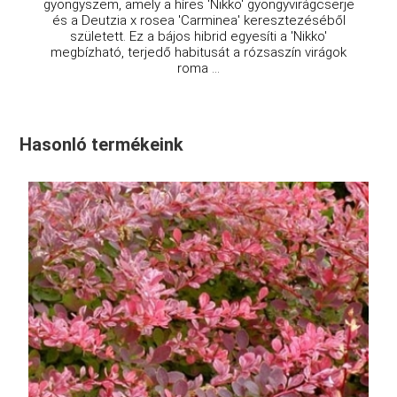
gyöngyszem, amely a híres 'Nikko' gyöngyvirágcserje
és a Deutzia x rosea 'Carminea' keresztezéséből
született. Ez a bájos hibrid egyesíti a 'Nikko'
megbízható, terjedő habitusát a rózsaszín virágok
roma ...
Hasonló termékeink