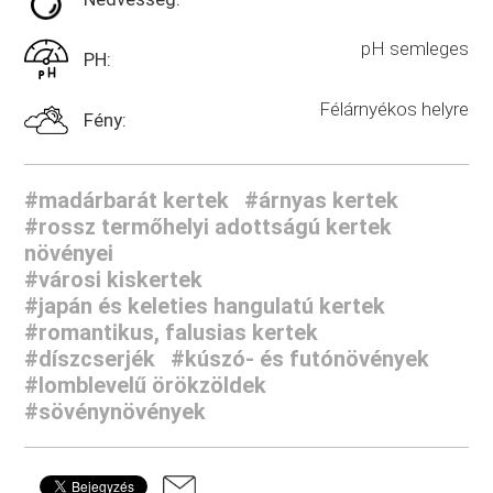
pH semleges
PH:
Félárnyékos helyre
Fény:
#madárbarát kertek
#árnyas kertek
#rossz termőhelyi adottságú kertek
növényei
#városi kiskertek
#japán és keleties hangulatú kertek
#romantikus, falusias kertek
#díszcserjék
#kúszó- és futónövények
#lomblevelű örökzöldek
#sövénynövények