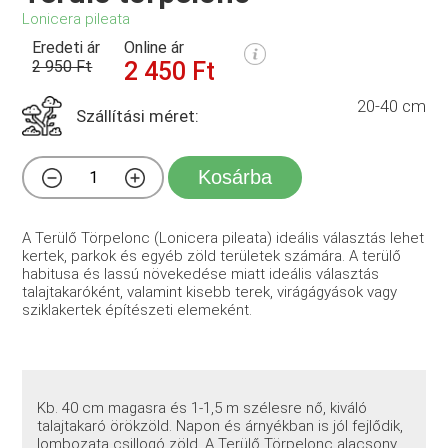
Lonicera pileata
Eredeti ár
Online ár
2 950 Ft
2 450 Ft
20-40 cm
Szállítási méret:
Kosárba
A Terülő Törpelonc (Lonicera pileata) ideális választás lehet
kertek, parkok és egyéb zöld területek számára. A terülő
habitusa és lassú növekedése miatt ideális választás
talajtakaróként, valamint kisebb terek, virágágyások vagy
sziklakertek építészeti elemeként.
Kb. 40 cm magasra és 1-1,5 m szélesre nő, kiváló
talajtakaró örökzöld. Napon és árnyékban is jól fejlődik,
lombozata csillogó zöld. A Terülő Törpelonc alacsony