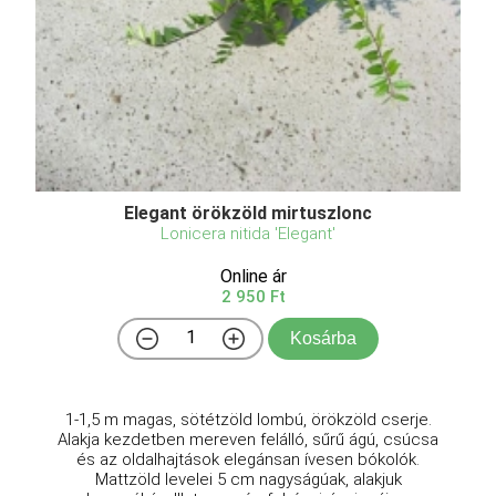
Elegant örökzöld mirtuszlonc
Lonicera nitida 'Elegant'
Online ár
2 950 Ft
Kosárba
1-1,5 m magas, sötétzöld lombú, örökzöld cserje.
Alakja kezdetben mereven felálló, sűrű ágú, csúcsa
és az oldalhajtások elegánsan ívesen bókolók.
Mattzöld levelei 5 cm nagyságúak, alakjuk