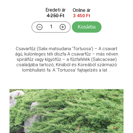
Eredeti ár
Online ár
4 250 Ft
3 450 Ft
Kosárba
Csavarfűz (Salix matsudana 'Tortuosa') – A csavart
ágú, különleges téli díszfa A csavarfűz – más néven
spirálfűz vagy kígyófűz – a fűzfafélék (Salicaceae)
családjába tartozó, Kínából és Koreából származó
lombhullató fa. A 'Tortuosa' fajtajelzés a lat ...