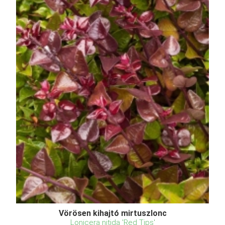
Vörösen kihajtó mirtuszlonc
Lonicera nitida 'Red Tips'