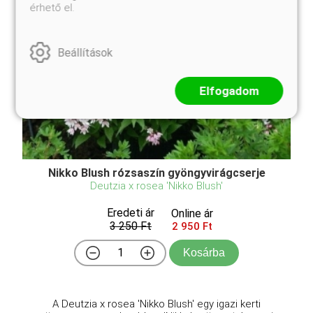
érhető el.
Beállítások
Elfogadom
Nikko Blush rózsaszín gyöngyvirágcserje
Deutzia x rosea 'Nikko Blush'
Eredeti ár
Online ár
3 250 Ft
2 950 Ft
Kosárba
A Deutzia x rosea 'Nikko Blush' egy igazi kerti