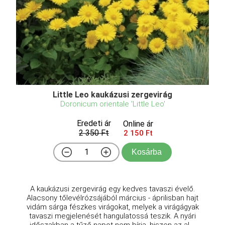
Little Leo kaukázusi zergevirág
Doronicum orientale 'Little Leo'
Eredeti ár
Online ár
2 350 Ft
2 150 Ft
Kosárba
A kaukázusi zergevirág egy kedves tavaszi évelő.
Alacsony tőlevélrózsájából március - áprilisban hajt
vidám sárga fészkes virágokat, melyek a virágágyak
tavaszi megjelenését hangulatossá teszik. A nyári