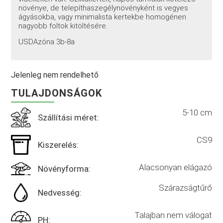
növénye, de telepíthaszegélynövényként is vegyes
ágyásokba, vagy minimalista kertekbe homogénen
nagyobb foltok kitöltésére.
USDAzóna 3b-8a
Jelenleg nem rendelhető
TULAJDONSÁGOK
5-10 cm
Szállítási méret:
CS9
Kiszerelés:
Alacsonyan elágazó
Növényforma:
Szárazságtűrő
Nedvesség:
Talajban nem válogat
PH: