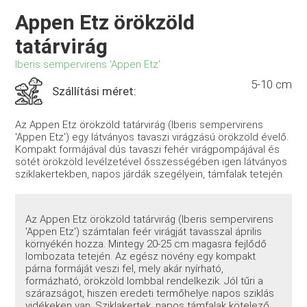
Appen Etz örökzöld
tatárvirág
Iberis sempervirens 'Appen Etz'
5-10 cm
Szállítási méret:
Az Appen Etz örökzöld tatárvirág (Iberis sempervirens
'Appen Etz') egy látványos tavaszi virágzású örökzöld évelő.
Kompakt formájával dús tavaszi fehér virágpompájával és
sötét örökzöld levélzetével ősszességében igen látványos
sziklakertekben, napos járdák szegélyein, támfalak tetején.
Az Appen Etz örökzöld tatárvirág (Iberis sempervirens
'Appen Etz') számtalan feér virágját tavasszal április
környékén hozza. Mintegy 20-25 cm magasra fejlődő
lombozata tetején. Az egész növény egy kompakt
párna formáját veszi fel, mely akár nyírható,
formázható, örökzöld lombbal rendelkezik. Jól tűri a
szárazságot, hiszen eredeti termőhelye napos sziklás
vidékeken van. Sziklakertek, napos támfalak kötelező