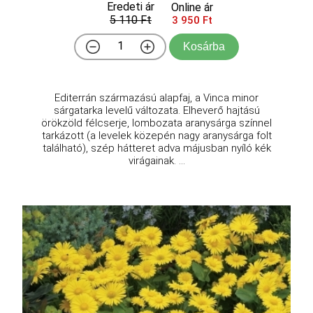
Eredeti ár
Online ár
5 110 Ft
3 950 Ft
Kosárba
Editerrán származású alapfaj, a Vinca minor
sárgatarka levelű változata. Elheverő hajtású
örökzöld félcserje, lombozata aranysárga színnel
tarkázott (a levelek közepén nagy aranysárga folt
található), szép hátteret adva májusban nyíló kék
virágainak. ...