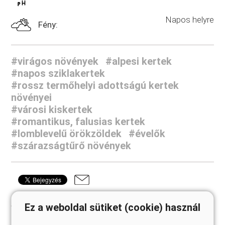
Napos helyre
Fény:
#virágos növények
#alpesi kertek
#napos sziklakertek
#rossz termőhelyi adottságú kertek
növényei
#városi kiskertek
#romantikus, falusias kertek
#lomblevelű örökzöldek
#évelők
#szárazságtűrő növények
Ajánlott termékek
Ez a weboldal sütiket (cookie) használ