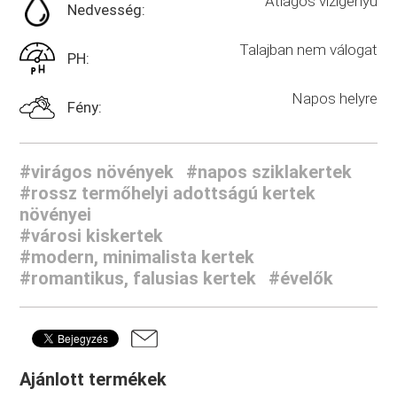
Átlagos vízigényű
Nedvesség:
Talajban nem válogat
PH:
Napos helyre
Fény:
#virágos növények
#napos sziklakertek
#rossz termőhelyi adottságú kertek
növényei
#városi kiskertek
#modern, minimalista kertek
#romantikus, falusias kertek
#évelők
Ajánlott termékek