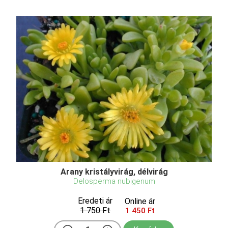
Arany kristályvirág, délvirág
Delosperma nubigenum
Eredeti ár
Online ár
1 750 Ft
1 450 Ft