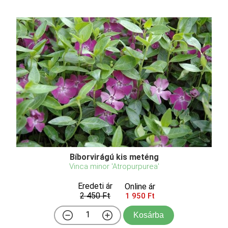
Bíborvirágú kis meténg
Vinca minor 'Atropurpurea'
Eredeti ár
Online ár
2 450 Ft
1 950 Ft
Kosárba