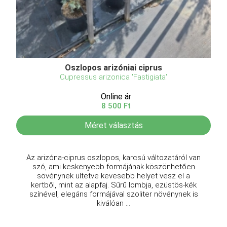
Oszlopos arizóniai ciprus
Cupressus arizonica 'Fastigiata'
Online ár
8 500 Ft
Méret választás
Az arizóna-ciprus oszlopos, karcsú változatáról van
szó, ami keskenyebb formájának köszönhetően
sövénynek ültetve kevesebb helyet vesz el a
kertből, mint az alapfaj. Sűrű lombja, ezüstös-kék
színével, elegáns formájával szoliter növénynek is
kiválóan ...