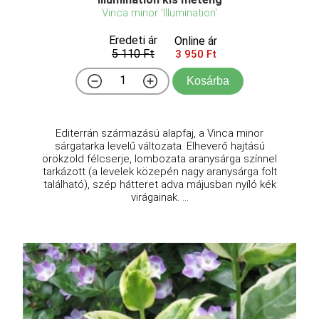
Vinca minor 'Illumination'
Eredeti ár
Online ár
5 110 Ft
3 950 Ft
Kosárba
Editerrán származású alapfaj, a Vinca minor
sárgatarka levelű változata. Elheverő hajtású
örökzöld félcserje, lombozata aranysárga színnel
tarkázott (a levelek közepén nagy aranysárga folt
található), szép hátteret adva májusban nyíló kék
virágainak. ...