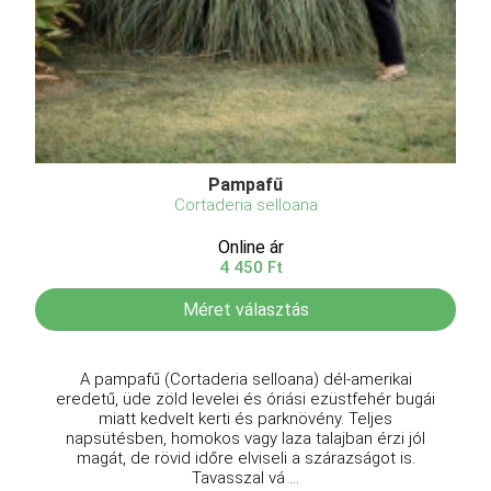
Pampafű
Cortaderia selloana
Online ár
4 450 Ft
Méret választás
A pampafű (Cortaderia selloana) dél-amerikai
eredetű, üde zöld levelei és óriási ezüstfehér bugái
miatt kedvelt kerti és parknövény. Teljes
napsütésben, homokos vagy laza talajban érzi jól
magát, de rövid időre elviseli a szárazságot is.
Tavasszal vá ...