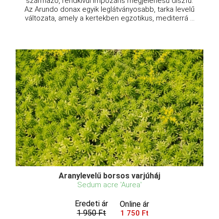
származó, rendkívül impozáns megjelenésű díszfű.
Az Arundo donax egyik leglátványosabb, tarka levelű
változata, amely a kertekben egzotikus, mediterrá ...
Aranylevelű borsos varjúháj
Sedum acre 'Aurea'
Eredeti ár
Online ár
1 950 Ft
1 750 Ft