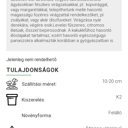
ágyásokban fészkes virágzatúakkal, pl.: kúpvirággal,
vagy margarétákkal, telepíthetünk mellé hasonló
magasságú füzéres virágzattal rendelkezőket, pl.:
zsályákat, vagy akár díszfüveket. Virágzása nyár
derekára, végére esik.Levelei fűszeres, citromos
illatúak, ősszel bepirosodnak. A kakukkfűhöz hasonló
illóolajakat tartalmaz, ezért hasonló egészségügyi
panaszokra alkalmazták korábban a gyógyászatban is.
Jelenleg nem rendelhető
TULAJDONSÁGOK
10-20 cm
Szállítási méret:
K2
Kiszerelés:
Felálló
Növényforma: