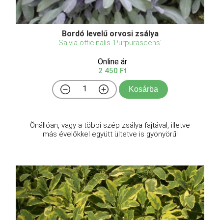
Bordó levelű orvosi zsálya
Salvia officinalis 'Purpurascens'
Online ár
2 450 Ft
Kosárba
Önállóan, vagy a többi szép zsálya fajtával, illetve
más évelőkkel együtt ültetve is gyönyörű!