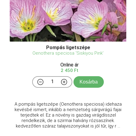
Pompás ligetszépe
Oenothera speciosa 'Siskiyou Pink'
Online ár
2 450 Ft
Kosárba
A pompás ligetszépe (Oenothera speciosa) idehaza
kevésbé ismert, inkább a nemzetség sárgvirágú fajai
terjedtek el. Ez a növény is gazdag virágdísszel
rendelkezik, de a szirmai halvány rózsaszínek.
kedvezőtlen száraz talajviszonyokat is jól tűr, így r ...