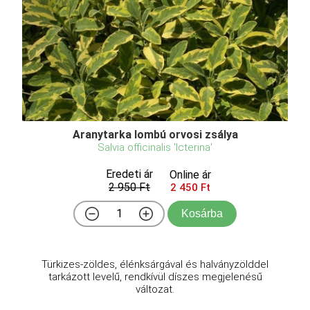
Aranytarka lombú orvosi zsálya
Salvia officinalis 'Icterina'
Eredeti ár
Online ár
2 950 Ft
2 450 Ft
Kosárba
Türkizes-zöldes, élénksárgával és halványzölddel
tarkázott levelű, rendkívül díszes megjelenésű
változat.