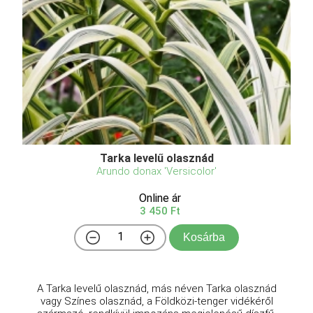
Tarka levelű olasznád
Arundo donax 'Versicolor'
Online ár
3 450 Ft
Kosárba
A Tarka levelű olasznád, más néven Tarka olasznád
vagy Színes olasznád, a Földközi-tenger vidékéről