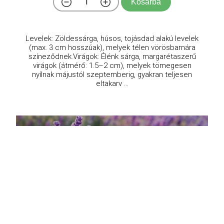
Kosárba
Levelek: Zöldessárga, húsos, tojásdad alakú levelek
(max. 3 cm hosszúak), melyek télen vörösbarnára
színeződnek.Virágok: Élénk sárga, margarétaszerű
virágok (átmérő: 1.5–2 cm), melyek tömegesen
nyílnak májustól szeptemberig, gyakran teljesen
eltakarv ...