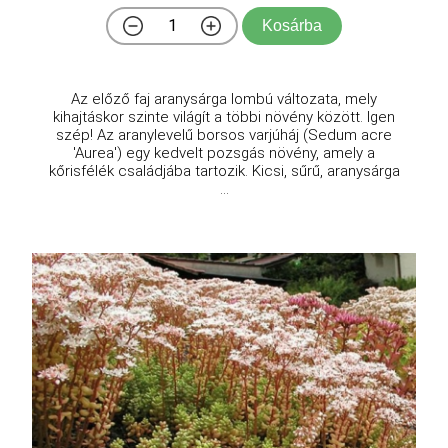
Kosárba
Az előző faj aranysárga lombú változata, mely
kihajtáskor szinte világít a többi növény között. Igen
szép! Az aranylevelű borsos varjúháj (Sedum acre
'Aurea') egy kedvelt pozsgás növény, amely a
kőrisfélék családjába tartozik. Kicsi, sűrű, aranysárga
...