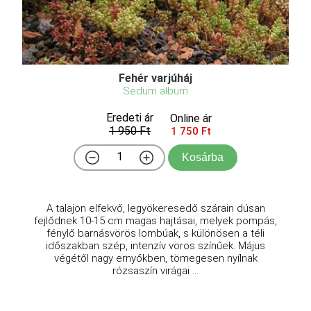
Fehér varjúháj
Sedum album
Eredeti ár
Online ár
1 950 Ft
1 750 Ft
Kosárba
A talajon elfekvő, legyökeresedő szárain dúsan
fejlődnek 10-15 cm magas hajtásai, melyek pompás,
fénylő barnásvörös lombúak, s különösen a téli
időszakban szép, intenzív vörös színűek. Május
végétől nagy ernyőkben, tömegesen nyílnak
rózsaszín virágai ...