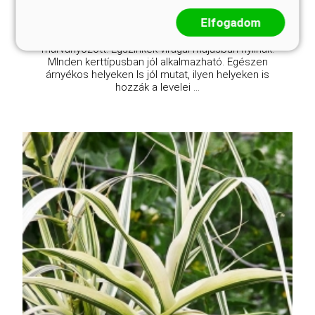
Elfogadom
Kedves kis kúszónövény, leveleinek szegélye
krémfehér, de a levéllemez is krémfehérrel
márványozott. Égszínkék virágai májusban nyílnak.
MInden kerttípusban jól alkalmazható. Egészen
árnyékos helyeken ls jól mutat, ilyen helyeken is
hozzák a levelei ...