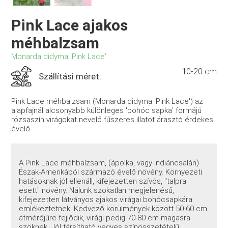
Pink Lace ajakos
méhbalzsam
Monarda didyma 'Pink Lace'
10-20 cm
Szállítási méret:
Pink Lace méhbalzsam (Monarda didyma 'Pink Lace') az
alapfajnál alcsonyabb különleges 'bohóc sapka' formájú
rózsaszín virágokat nevelő fűszeres illatot árasztó érdekes
évelő.
A Pink Lace méhbalzsam, (ápolka, vagy indiáncsalán)
Észak-Amerikából származó évelő növény. Környezeti
hatásoknak jól ellenáll, kifejezetten szívós, "talpra
esett" növény. Nálunk szokatlan megjelenésű,
kifejezetten látványos ajakos virágai bohócsapkára
emlékeztetnek. Kedvező körülmények között 50-60 cm
átmérőjűre fejlődik, virági pedig 70-80 cm magasra
szöknek. Jól társítható vegyes színösszetételű