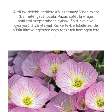
A tőlünk délebbi területekről származó Vinca minor
(kis meténg) változata. Pazar, sötétlila virágai
áprilistól szeptemberig nyílnak. Zöld leveleivel
gyönyörű látványt nyújt. Kis kertekbe tökéletes, de
sűrűn ültetve egészen nagy területek homogén lefe
...