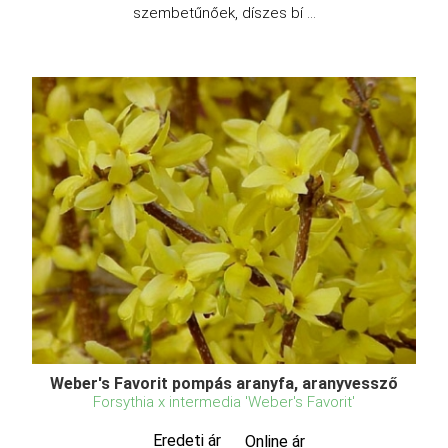
szembetűnőek, díszes bí ...
Weber's Favorit pompás aranyfa, aranyvessző
Forsythia x intermedia 'Weber's Favorit'
Eredeti ár
Online ár