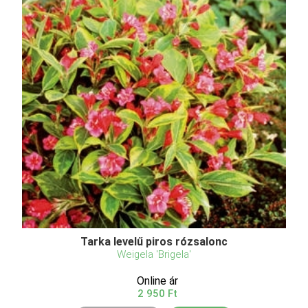
Tarka levelű piros rózsalonc
Weigela 'Brigela'
Online ár
2 950 Ft