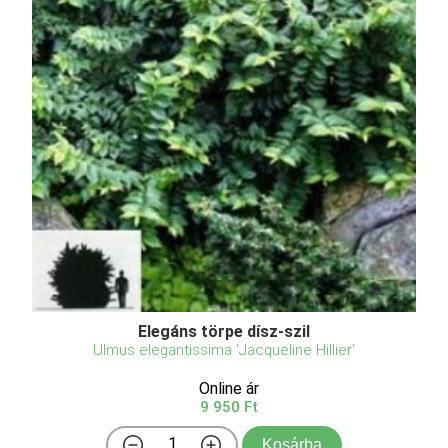
Elegáns törpe dísz-szil
Ulmus elegantissima 'Jacqueline Hillier'
Online ár
9 950 Ft
Kosárba