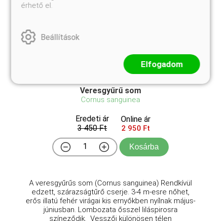
érhető el.
Beállítások
Elfogadom
Veresgyűrű som
Cornus sanguinea
Eredeti ár
Online ár
3 450 Ft
2 950 Ft
Kosárba
A veresgyűrűs som (Cornus sanguinea) Rendkívül
edzett, szárazságtűrő cserje. 3-4 m-esre nőhet,
erős illatú fehér virágai kis ernyőkben nyílnak május-
júniusban. Lombozata ősszel liláspirosra
színeződik. Vesszői különösen télen