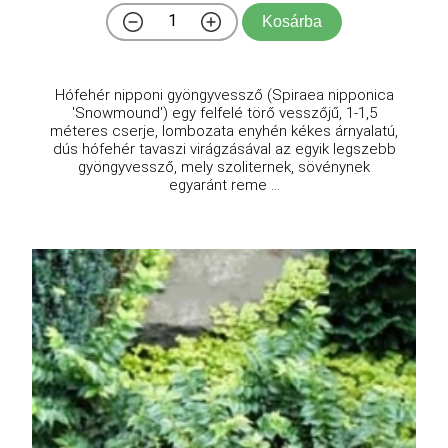
Kosárba
Hófehér nipponi gyöngyvessző (Spiraea nipponica
'Snowmound') egy felfelé törő vesszőjű, 1-1,5
méteres cserje, lombozata enyhén kékes árnyalatú,
dús hófehér tavaszi virágzásával az egyik legszebb
gyöngyvessző, mely szoliternek, sövénynek
egyaránt reme ...