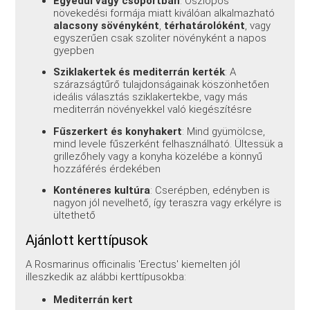
Egyedül vagy csoportban
: Oszlopos
növekedési formája miatt kiválóan alkalmazható
alacsony sövényként
,
térhatárolóként
, vagy
egyszerűen csak szoliter növényként a napos
gyepben
Sziklakertek és mediterrán kerték
: A
szárazságtűrő tulajdonságainak köszönhetően
ideális választás sziklakertekbe, vagy más
mediterrán növényekkel való kiegészítésre
Fűszerkert és konyhakert
: Mind gyümölcse,
mind levele fűszerként felhasználható. Ültessük a
grillezőhely vagy a konyha közelébe a könnyű
hozzáférés érdekében
Konténeres kultúra
: Cserépben, edényben is
nagyon jól nevelhető, így teraszra vagy erkélyre is
ültethető
Ajánlott kerttípusok
A Rosmarinus officinalis 'Erectus' kiemelten jól
illeszkedik az alábbi kerttípusokba:
Mediterrán kert