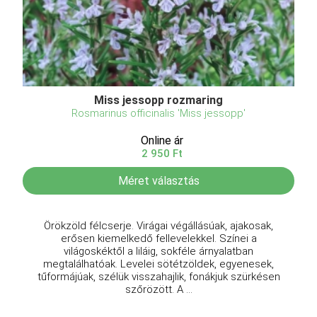
Miss jessopp rozmaring
Rosmarinus officinalis 'Miss jessopp'
Online ár
2 950 Ft
Méret választás
Örökzöld félcserje. Virágai végállásúak, ajakosak,
erősen kiemelkedő fellevelekkel. Színei a
világoskéktől a liláig, sokféle árnyalatban
megtalálhatóak. Levelei sötétzöldek, egyenesek,
tűformájúak, szélük visszahajlik, fonákjuk szürkésen
szőrözött. A ...