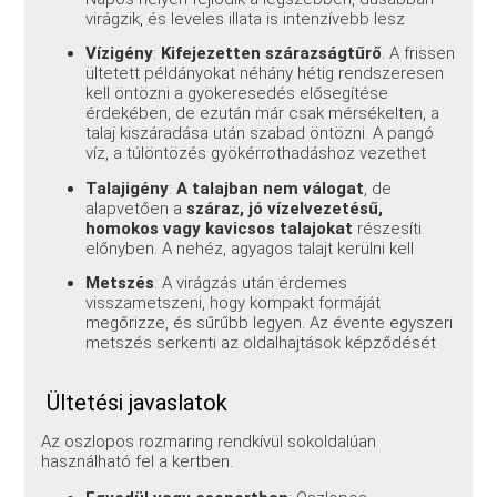
virágzik, és leveles illata is intenzívebb lesz
Vízigény
:
Kifejezetten szárazságtűrő
. A frissen
ültetett példányokat néhány hétig rendszeresen
kell öntözni a gyökeresedés elősegítése
érdekében, de ezután már csak mérsékelten, a
talaj kiszáradása után szabad öntözni. A pangó
víz, a túlöntözés gyökérrothadáshoz vezethet
Talajigény
:
A talajban nem válogat
, de
alapvetően a
száraz, jó vízelvezetésű,
homokos vagy kavicsos talajokat
részesíti
előnyben. A nehéz, agyagos talajt kerülni kell
Metszés
: A virágzás után érdemes
visszametszeni, hogy kompakt formáját
megőrizze, és sűrűbb legyen. Az évente egyszeri
metszés serkenti az oldalhajtások képződését
Ültetési javaslatok
Az oszlopos rozmaring rendkívül sokoldalúan
használható fel a kertben.