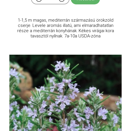
1-1,5 m magas, mediterrán származású örökzöld
cserje. Levele aromás illatú, ami elmaradhatatlan
része a mediterrán konyhának. Kékes virágai kora
tavasztól nyílnak. 7a-10a USDA-zóna