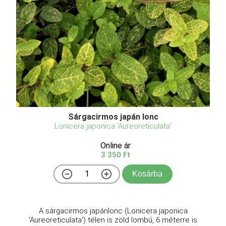
Sárgacirmos japán lonc
Lonicera japonica 'Aureoreticulata'
Online ár
3 350 Ft
Kosárba
A sárgacirmos japánlonc (Lonicera japonica
'Aureoreticulata') télen is zöld lombú, 6 méterre is