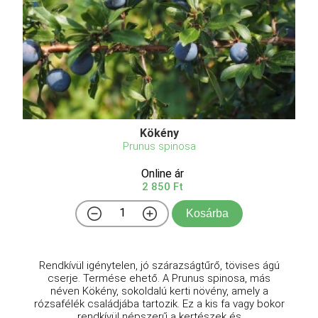
Kökény
Prunus spinosa
Online ár
2 850 Ft
Kosárba
Rendkívül igénytelen, jó szárazságtűrő, tövises ágú
cserje. Termése ehető. A Prunus spinosa, más
néven Kökény, sokoldalú kerti növény, amely a
rózsafélék családjába tartozik. Ez a kis fa vagy bokor
rendkívül népszerű a kertészek és