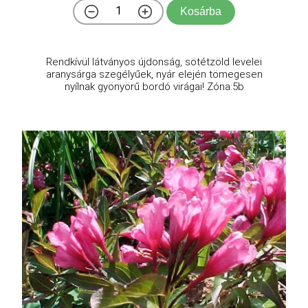
Kosárba
Rendkívül látványos újdonság, sötétzöld levelei
aranysárga szegélyűek, nyár elején tömegesen
nyílnak gyönyörű bordó virágai! Zóna:5b