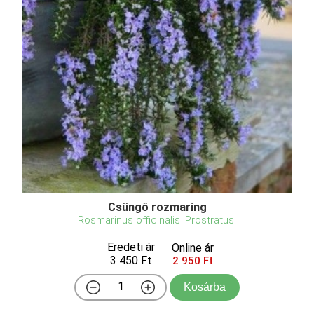
Csüngő rozmaring
Rosmarinus officinalis 'Prostratus'
Eredeti ár
Online ár
3 450 Ft
2 950 Ft
Kosárba