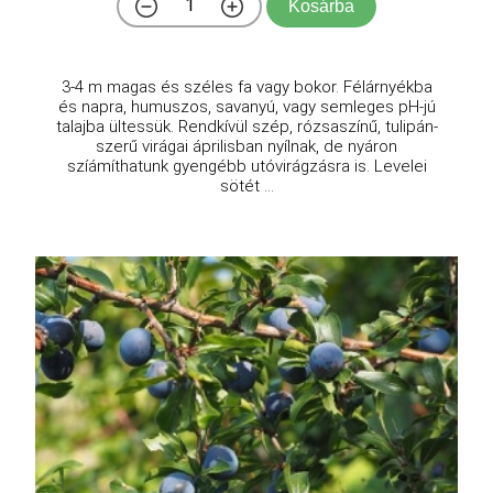
Kosárba
3-4 m magas és széles fa vagy bokor. Félárnyékba
és napra, humuszos, savanyú, vagy semleges pH-jú
talajba ültessük. Rendkívül szép, rózsaszínű, tulipán-
szerű virágai áprilisban nyílnak, de nyáron
szíámíthatunk gyengébb utóvirágzásra is. Levelei
sötét ...