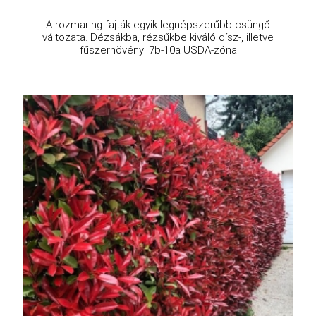
A rozmaring fajták egyik legnépszerűbb csüngő
változata. Dézsákba, rézsűkbe kiváló dísz-, illetve
fűszernövény! 7b-10a USDA-zóna