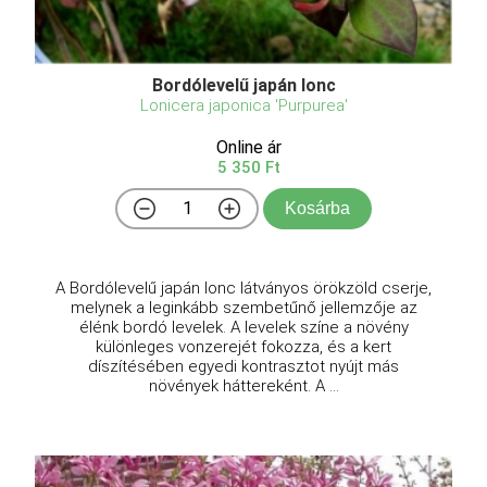
Bordólevelű japán lonc
Lonicera japonica 'Purpurea'
Online ár
5 350 Ft
Kosárba
A Bordólevelű japán lonc látványos örökzöld cserje,
melynek a leginkább szembetűnő jellemzője az
élénk bordó levelek. A levelek színe a növény
különleges vonzerejét fokozza, és a kert
díszítésében egyedi kontrasztot nyújt más
növények háttereként. A ...