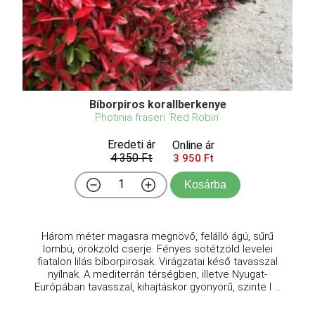
Bíborpiros korallberkenye
Photinia fraseri 'Red Robin'
Eredeti ár
Online ár
4 350 Ft
3 950 Ft
Kosárba
Három méter magasra megnövő, felálló ágú, sűrű
lombú, örökzöld cserje. Fényes sötétzöld levelei
fiatalon lilás bíborpirosak. Virágzatai késő tavasszal
nyílnak. A mediterrán térségben, illetve Nyugat-
Európában tavasszal, kihajtáskor gyönyörű, szinte l ...