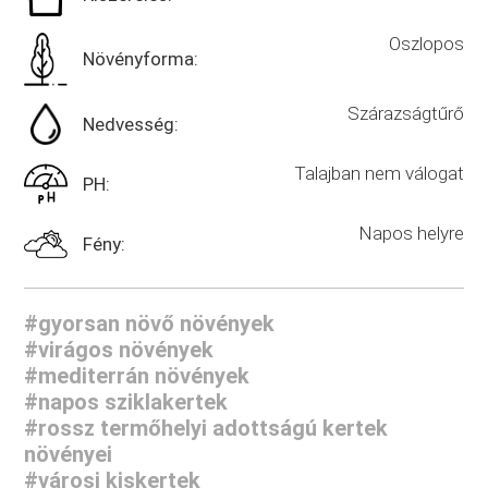
Oszlopos
Növényforma:
Szárazságtűrő
Nedvesség:
Talajban nem válogat
PH:
Napos helyre
Fény:
#gyorsan növő növények
#virágos növények
#mediterrán növények
#napos sziklakertek
#rossz termőhelyi adottságú kertek
növényei
#városi kiskertek