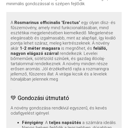
minimális gondozással is szépen fejlődik.
A
Rosmarinus officinalis 'Erectus'
egy olyan dísz- és
fűszernövény, amely mind funkcionalitásában, mind
esztétikai megjelenésében kiemelkedő. Megjelenése
elegánsabb és izgalmasabb, mint az alapfajé, így kiváló
pontja lehet száraz, meleg kertrészeknek. A növény
akár
1-2 méter magasra
is megnőhet, és
felálló,
nagyon elágazó szárral
rendelkezik. Levelei
bőrneműek, sötétzöld színűek, és gazdag illóolaj-
tartalommal rendelkeznek. A növény minden része
erősen aromás. Jól érzékelhető rajta a rozmaringra
jellemző, fűszeres illat. A virágai kicsik és a levelek
hónaljában jelennek meg
.
💚 Gondozási útmutató
A növény gondozása rendkívül egyszerű, és kevés
odafigyelést igényel.
Fényigény
: A
teljes napsütés
a számára ideális.
Napos helyen fejlődik a legszebben, dúsabban