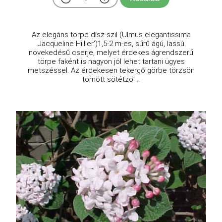
Az elegáns törpe dísz-szil (Ulmus elegantissima
Jacqueline Hillier')1,5-2 m-es, sűrű ágú, lassú
növekedésű cserje, melyet érdekes ágrendszerű
törpe faként is nagyon jól lehet tartani ügyes
metszéssel. Az érdekesen tekergő görbe törzsön
tömött sötétzö ...