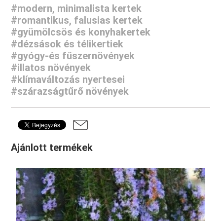
#modern, minimalista kertek
#romantikus, falusias kertek
#gyümölcsös és konyhakertek
#dézsások és télikertiek
#gyógy-és fűszernövények
#illatos növények
#klímaváltozás nyertesei
#szárazságtűrő növények
Ajánlott termékek