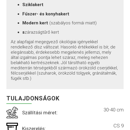
Sziklakert
Fűszer- és konyhakert
Modern kert
(szabályos formái miatt)
s
zárazságtűrő kert
Az alapfajjal megegyező ökológiai igényekkel
rendelkező dísz változat. Hasonló értékekkel is bír, de
elegánsabb, érdekesebb megjelenés jellemzi, mely
által izgalmas pontja lehet száraz, meleg nehezen
belakható kertrészeknek. Jól társítható egyéb
mediterrán térségekből származó örökzöld cserjékkel,
félcserjékkel (szuharok, örökzöld tölgyek, gránátalmák,
fügék stb.)
TULAJDONSÁGOK
30-40 cm
Szállítási méret:
CS 9
Kiszerelés: