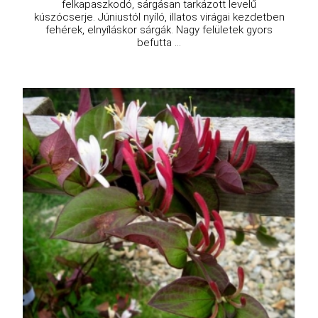
felkapaszkodó, sárgásan tarkázott levelű
kúszócserje. Júniustól nyíló, illatos virágai kezdetben
fehérek, elnyíláskor sárgák. Nagy felületek gyors
befutta ...