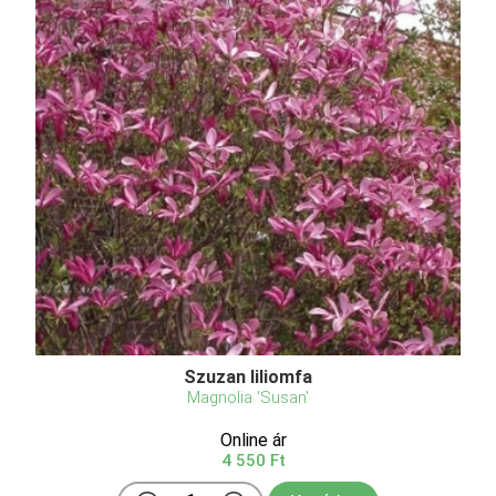
Szuzan liliomfa
Magnolia 'Susan'
Online ár
4 550 Ft