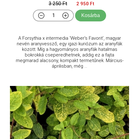
3 250 Ft
2 950 Ft
Kosárba
A Forsythia x intermedia 'Weber's Favorit', magyar
nevén aranyvessző, egy igazi kuriózum az aranyfák
között. Míg a hagyományos aranyfák hatalmas
bokrokká cseperedhetnek, addig ez a fajta
megmarad alacsony, kompakt termetűnek. Március-
áprilisban, még ...