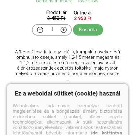
Berberis thunbergii 'Rose Glow'
Eredeti ár
Online ár
3 450 Ft
2 950 Ft
Kosárba
A 'Rose Glow' fajta egy felálló, kompakt növekedésű
lombhullató cserje, amely 1,2-1,5 méter magasra és
1-1,2 méter szélesre nő meg. Levelei tavasszal
élénk rózsaszínűek ezüstös foltokkal, majd nyáron
mélyebb rózsaszínűvé és bíborrá érlelődnek, ősszel
...
Ez a weboldal sütiket (cookie) használ
Weboldalunk tartalmának személyre szabott
megjelenítése és a böngészési élmény biztosítása
érdekében sütiket (cookie), illetve egyéb
technológiákat alkalmazunk. A sütik használatára
vonatkozó irányelveinkről, valamint azok testreszabási
lehetőségeiről bővebb információ
ide kattintva