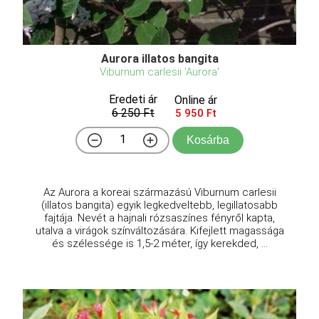
Aurora illatos bangita
Viburnum carlesii 'Aurora'
Eredeti ár
Online ár
6 250 Ft
5 950 Ft
Kosárba
Az Aurora a koreai származású Viburnum carlesii
(illatos bangita) egyik legkedveltebb, legillatosabb
fajtája. Nevét a hajnali rózsaszínes fényről kapta,
utalva a virágok színváltozására. Kifejlett magassága
és szélessége is 1,5-2 méter, így kerekded, ...