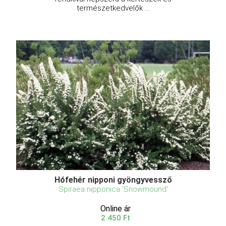
természetkedvelők ...
Hófehér nipponi gyöngyvessző
Spiraea nipponica 'Snowmound'
Online ár
2 450 Ft