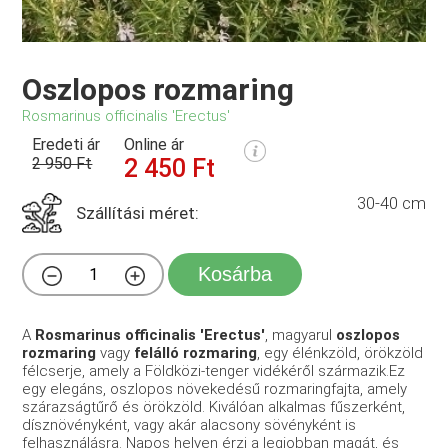
Oszlopos rozmaring
Rosmarinus officinalis 'Erectus'
Eredeti ár
Online ár
2 950 Ft
2 450 Ft
30-40 cm
Szállítási méret:
Kosárba
A
Rosmarinus officinalis 'Erectus'
, magyarul
oszlopos
rozmaring
vagy
felálló rozmaring
, egy élénkzöld, örökzöld
félcserje, amely a Földközi-tenger vidékéről származik.Ez
egy elegáns, oszlopos növekedésű rozmaringfajta, amely
szárazságtűrő és örökzöld. Kiválóan alkalmas fűszerként,
dísznövényként, vagy akár alacsony sövényként is
felhasználásra. Napos helyen érzi a legjobban magát, és