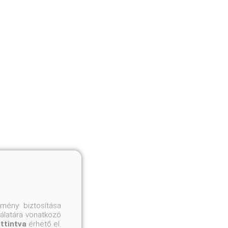
mény biztosítása
nálatára vonatkozó
attintva
érhető el.