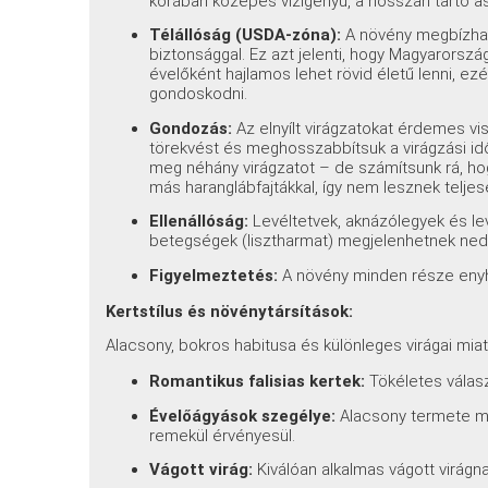
korában közepes vízigényű, a hosszan tartó a
Télállóság (USDA-zóna):
A növény megbízhat
biztonsággal. Ez azt jelenti, hogy Magyarország
évelőként hajlamos lehet rövid életű lenni, ez
gondoskodni.
Gondozás:
Az elnyílt virágzatokat érdemes v
törekvést és meghosszabbítsuk a virágzási idő
meg néhány virágzatot – de számítsunk rá, 
más haranglábfajtákkal, így nem lesznek telje
Ellenállóság:
Levéltetvek, aknázólegyek és l
betegségek (lisztharmat) megjelenhetnek ned
Figyelmeztetés:
A növény minden része en
Kertstílus és növénytársítások:
Alacsony, bokros habitusa és különleges virágai mia
Romantikus falisias kertek:
Tökéletes válasz
Évelőágyások szegélye:
Alacsony termete mi
remekül érvényesül.
Vágott virág:
Kiválóan alkalmas vágott virágnak