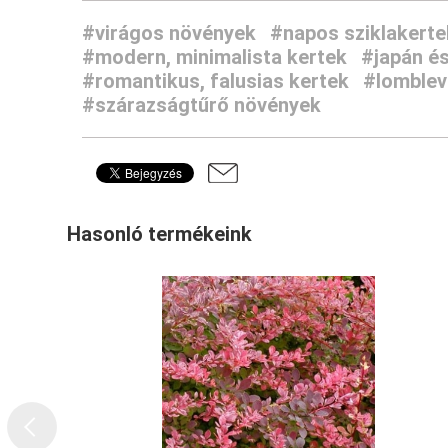
#virágos növények
#napos sziklakerte
#modern, minimalista kertek
#japán és
#romantikus, falusias kertek
#lomblev
#szárazságtűrő növények
Hasonló termékeink