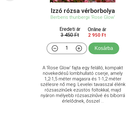
Izzó rózsa vérborbolya
Berberis thunbergii 'Rose Glow'
Eredeti ár
Online ár
3 450 Ft
2 950 Ft
Kosárba
A 'Rose Glow' fajta egy felálló, kompakt
növekedésű lombhullató cserje, amely
1,2-1,5 méter magasra és 1-1,2 méter
szélesre nő meg. Levelei tavasszal élénk
rózsaszínűek ezüstös foltokkal, majd
nyáron mélyebb rózsaszínűvé és bíborrá
érlelődnek, ősszel ...