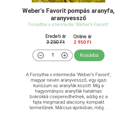
Weber's Favorit pompás aranyfa,
aranyvessző
Forsythia x intermedia 'Weber's Favorit'
Eredeti ár
Online ár
3 250 Ft
2 950 Ft
Kosárba
A Forsythia x intermedia 'Weber's Favorit',
magyar nevén aranyvessző, egy igazi
kuriózum az aranyfák között. Míg a
hagyományos aranyfák hatalmas
bokrokká cseperedhetnek, addig ez a
fajta megmarad alacsony, kompakt
termetűnek. Március-áprilisban, még ...