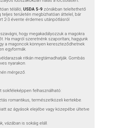
szályos időszakokban hálás a locsolásért.
óan télálló,
USDA 5-9
zónákban teleltethető
 teljes területén megbízhatóan áttelel, bár
ért 2-3 évente érdemes utánpótlásról
isszavágni, hogy megakadályozzuk a magokra
t. Ha magról szeretnénk szaporítani, hagyjunk
hogy a magoncok könnyen kereszteződhetnek
sen egyformák.
evéldarazsak ritkán megtámadhatják. Gombás
ves nyarakon.
yhén mérgező.
tt sokféleképpen felhasználható:
tás romantikus, természetközeli kertekbe.
att az ágyások elejébe vagy közepébe ültetve
, vázában is sokáig eláll.