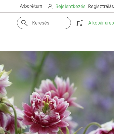
Arborétum
Bejelentkezés
Regisztrálás
A kosár üres