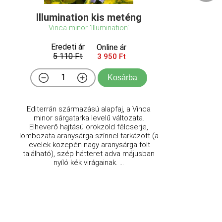
Illumination kis meténg
Vinca minor 'Illumination'
Eredeti ár
Online ár
5 110 Ft
3 950 Ft
Kosárba
Editerrán származású alapfaj, a Vinca
minor sárgatarka levelű változata.
Elheverő hajtású örökzöld félcserje,
lombozata aranysárga színnel tarkázott (a
levelek közepén nagy aranysárga folt
található), szép hátteret adva májusban
nyíló kék virágainak. ...