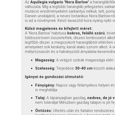
Az
Aquilegia vulgaris 'Nora Barlow'
a haranglábfél
változata. Míg a legtöbb harangláb jellegzetes sarkan
mutáció eredményeként sarkantyú nélküli, telt, pom
Darwin unokájáról, a neves botanikus Nora Barlow-ró
is ad a növénynek. Késő tavasztól kora nyárig nyíló v
Külső megjelenés és kifejlett méret:
A 'Nora Barlow' habitusa
bokros, felálló szárú
, töv
többszörösen összetettek, díszes lombozatot alkotna
legfőbb díszei: a megszokott haranglábtól eltérően s
amelyeket sok keskeny, kanál alakú szirom alkot. A vi
mélyrózsaszín és a halványzöld árnyalatai keveredne
Magasság:
A virágzó szárak magassága eléri
Szélesség:
Terjedése
30-40 cm
között alaku
Igényei és gondozási útmutató:
Fényigény:
Napos vagy félárnyékos helyen érzi
is meghálálja.
Talaj:
A tápanyagban gazdag,
nedves, de jó 
nem tolerálja! Mészben gazdag talajon is jól fej
Öntözés:
Ültetés után és fiatalon rendszeres