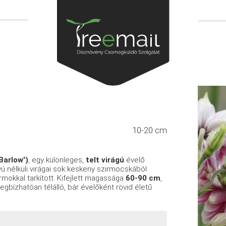
10-20 cm
Barlow')
, egy különleges,
telt virágú
évelő
yú nélküli virágai sok keskeny szirmocskából
rmokkal tarkított. Kifejlett magassága
60-90 cm
,
bízhatóan télálló, bár évelőként rövid életű