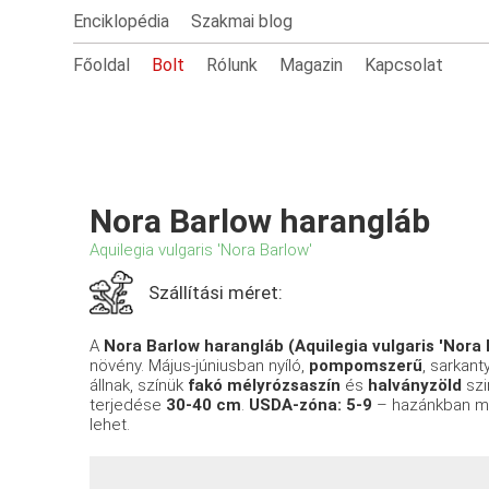
Enciklopédia
Szakmai blog
Főoldal
Bolt
Rólunk
Magazin
Kapcsolat
Nora Barlow harangláb
Aquilegia vulgaris 'Nora Barlow'
Szállítási méret:
A
Nora Barlow harangláb (Aquilegia vulgaris 'Nora 
növény. Május-júniusban nyíló,
pompomszerű
, sarkant
állnak, színük
fakó mélyrózsaszín
és
halványzöld
szi
terjedése
30-40 cm
.
USDA-zóna: 5-9
– hazánkban meg
lehet.