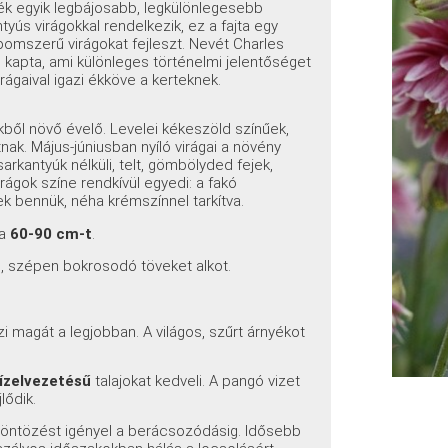
ék egyik legbájosabb, legkülönlegesebb
tyús virágokkal rendelkezik, ez a fajta egy
pomszerű virágokat fejleszt. Nevét Charles
l kapta, ami különleges történelmi jelentőséget
irágaival igazi ékköve a kerteknek.
ekből növő évelő. Levelei kékeszöld színűek,
k. Május-júniusban nyíló virágai a növény
arkantyúk nélküli, telt, gömbölyded fejek,
rágok színe rendkívül egyedi: a fakó
k bennük, néha krémszínnel tarkítva.
 a
60-90 cm-t
.
l, szépen bokrosodó töveket alkot.
 magát a legjobban. A világos, szűrt árnyékot
vízelvezetésű
talajokat kedveli. A pangó vizet
lődik.
 öntözést igényel a berácsozódásig. Idősebb