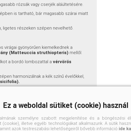
gasabb rózsák vagy cserjék aláültetésére.
épben is tartható, bár magasabb szárai miatt
 ligetes részeken szépen nevelhető.
gos virágai gyönyörűen kiemelkednek a
ány (Matteuccia struthiopteris)
mellől.
lkot a bordó lombozattal a
vérvörös
zépen harmonizálnak a kék színű évelőkkel,
icifolia).
r Hosta
fajtákkal, például a 'Francee' vagy a
Ez a weboldal sütiket (cookie) használ
a sárgával, például
sárga pimpó (Potentilla
fulgida)
mellől.
talmának személyre szabott megjelenítése és a böngészési él
 (Allium)
, például a lila gömbös
 (cookie), illetve egyéb technológiákat alkalmazunk. A sütik hasz
je egybeesik.
valamint azok testreszabási lehetőségeiről bővebb információ
ide k