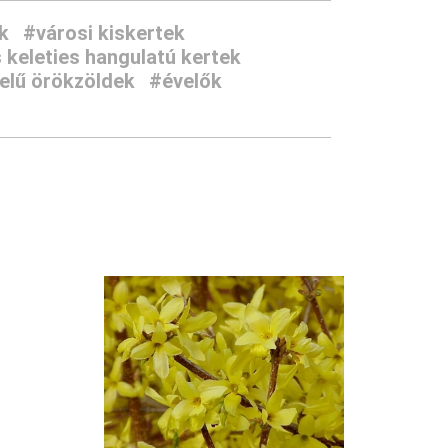
k
#városi kiskertek
 keleties hangulatú kertek
elű örökzöldek
#évelők