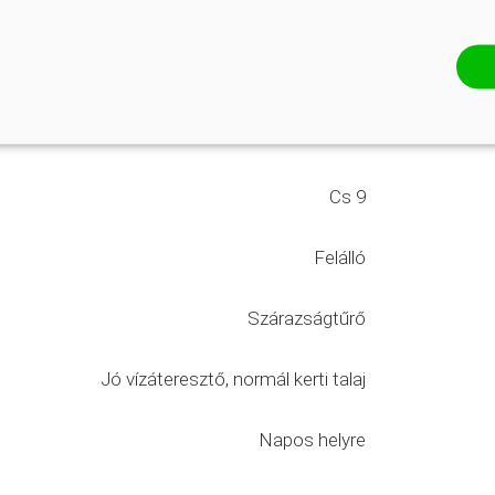
10-20 cm
Cs 9
Felálló
Szárazságtűrő
Jó vízáteresztő, normál kerti talaj
Napos helyre