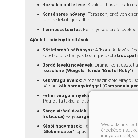
Rózsák aláültetése:
Kiválóan használható ma
Konténeres növény:
Teraszon, erkélyen cser
támasztékot igényelhet.
Természetesítés:
Félárnyékos erdősávokban,
Ajánlott növénytársítások:
Sötétlombú páfrányok:
A 'Nora Barlow' vilá
sötétzöld páfrányok közül, például
struccpáfr
Bordó levelű növények:
Drámai kontrasztot a
rózsalonc (Weigela florida 'Bristol Ruby')
.
Kék virágú évelők:
A rózsaszín-zöld virágok s
például
kék harangvirággal (Campanula pers
Fehér virágú árnyékliliomok:
Társítsuk
fehé
'Patriot' fajtákkal a letisztult eleganciáért.
Sárga virágú évelők:
Üde, vidám kombináció 
fruticosa)
vagy
sárga kasvirág (Rudbeckia 
Weboldalunk tar
Késői hagymások:
Társítsuk
díszhagymákkal
érdekében sütiket
'Globemaster'
fajtával, amelyek virágzási ide
irányelveinkről, 