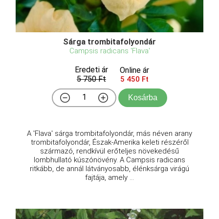
Sárga trombitafolyondár
Campsis radicans 'Flava'
Eredeti ár
Online ár
5 750 Ft
5 450 Ft
Kosárba
A 'Flava' sárga trombitafolyondár, más néven arany
trombitafolyondár, Észak-Amerika keleti részéről
származó, rendkívül erőteljes növekedésű
lombhullató kúszónövény. A Campsis radicans
ritkább, de annál látványosabb, élénksárga virágú
fajtája, amely ...