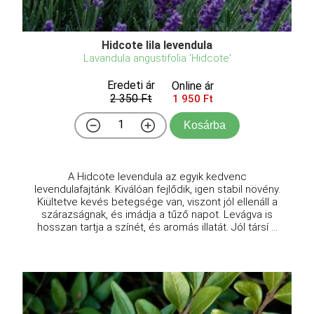
Hidcote lila levendula
Lavandula angustifolia 'Hidcote'
Eredeti ár
Online ár
2 350 Ft
1 950 Ft
Kosárba
A Hidcote levendula az egyik kedvenc
levendulafajtánk. Kiválóan fejlődik, igen stabil növény.
Kiültetve kevés betegsége van, viszont jól ellenáll a
szárazságnak, és imádja a tűző napot. Levágva is
hosszan tartja a színét, és aromás illatát. Jól társí ...