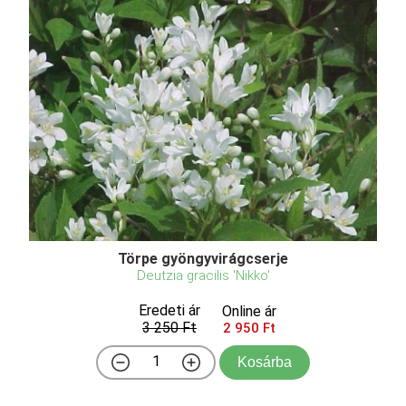
Törpe gyöngyvirágcserje
Deutzia gracilis 'Nikko'
Eredeti ár
Online ár
3 250 Ft
2 950 Ft
Kosárba