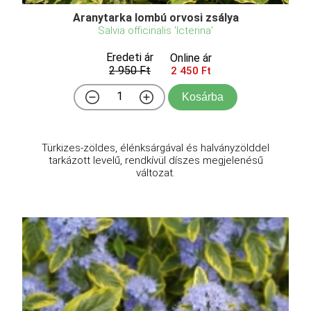
Aranytarka lombú orvosi zsálya
Salvia officinalis 'Icterina'
Eredeti ár
Online ár
2 950 Ft
2 450 Ft
Kosárba
Türkizes-zöldes, élénksárgával és halványzölddel
tarkázott levelű, rendkívül díszes megjelenésű
változat.