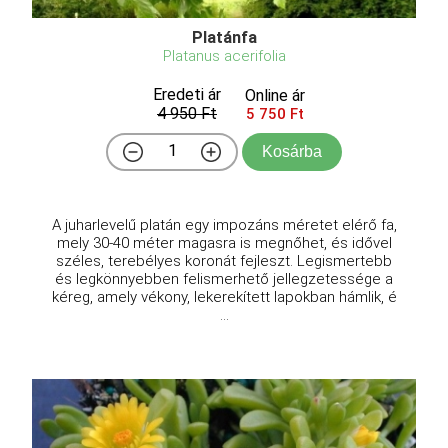
Platánfa
Platanus acerifolia
Eredeti ár
Online ár
4 950 Ft
5 750 Ft
Kosárba
A juharlevelű platán egy impozáns méretet elérő fa,
mely 30-40 méter magasra is megnőhet, és idővel
széles, terebélyes koronát fejleszt. Legismertebb
és legkönnyebben felismerhető jellegzetessége a
kéreg, amely vékony, lekerekített lapokban hámlik, é
...