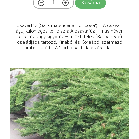
Kosárba
Csavarfűz (Salix matsudana 'Tortuosa') – A csavart
ágú, különleges téli díszfa A csavarfűz – más néven
spirálfűz vagy kígyófűz – a fűzfafélék (Salicaceae)
családjába tartozó, Kínából és Koreából származó
lombhullató fa. A 'Tortuosa' fajtajelzés a lat ...