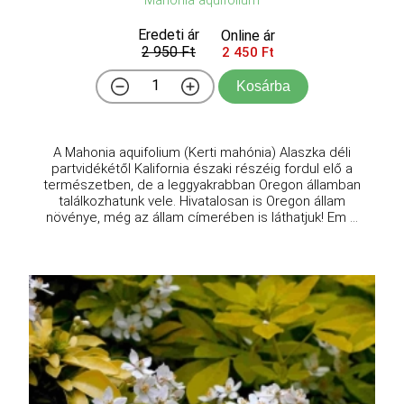
Eredeti ár
Online ár
2 950 Ft
2 450 Ft
Kosárba
A Mahonia aquifolium (Kerti mahónia) Alaszka déli
partvidékétől Kalifornia északi részéig fordul elő a
természetben, de a leggyakrabban Oregon államban
találkozhatunk vele. Hivatalosan is Oregon állam
növénye, még az állam címerében is láthatjuk! Em ...