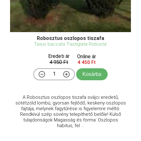
Robosztus oszlopos tiszafa
Taxus baccata 'Fastigiata Robusta'
Eredeti ár
Online ár
4 950 Ft
4 450 Ft
Kosárba
A Robosztus oszlopos tiszafa svájci eredetű,
sötétzöld lombú, gyorsan fejlődő, keskeny oszlopos
fajtája, melynek fagytűrése is figyelemre méltó.
Rendkívül szép sövény telepíthető belőle! Külső
tulajdonságok Magasság és forma: Oszlopos
habitus, fel ...