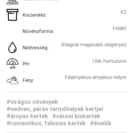
K2
Kiszerelés:
Felálló
Növényforma:
Átlagnál magasabb vízigényeű
Nedvesség:
Üde, humuszos
PH:
Félárnyékos-árnyékos helyre
Fény:
#virágos növények
#nedves, párás termőhelyek kertjei
#árnyas kertek
#városi kiskertek
#romantikus, falusias kertek
#évelők