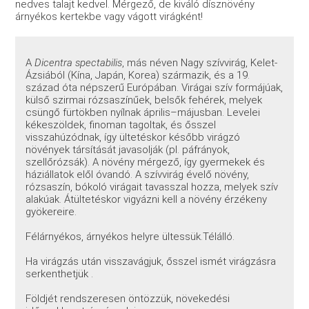
nedves talajt kedvel. Mérgező, de kiváló dísznövény
árnyékos kertekbe vagy vágott virágként!
A
Dicentra spectabilis
, más néven Nagy szívvirág, Kelet-
Ázsiából (Kína, Japán, Korea) származik, és a 19.
század óta népszerű Európában. Virágai szív formájúak,
külső szirmai rózsaszínűek, belsők fehérek, melyek
csüngő fürtökben nyílnak április–májusban. Levelei
kékeszöldek, finoman tagoltak, és ősszel
visszahúzódnak, így ültetéskor később virágzó
növények társítását javasolják (pl. páfrányok,
szellőrózsák). A növény mérgező, így gyermekek és
háziállatok elől óvandó. A szívvirág évelő növény,
rózsaszín, bókoló virágait tavasszal hozza, melyek szív
alakúak. Átültetéskor vigyázni kell a növény érzékeny
gyökereire.
Félárnyékos, árnyékos helyre ültessük.Télálló.
Ha virágzás után visszavágjuk, ősszel ismét virágzásra
serkenthetjük .
Földjét rendszeresen öntözzük, növekedési