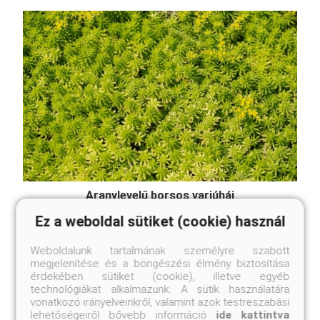
Aranylevelű borsos varjúháj
Sedum acre 'Aurea'
Ez a weboldal sütiket (cookie) használ
Eredeti ár
Online ár
1 950 Ft
1 750 Ft
Weboldalunk tartalmának személyre szabott
megjelenítése és a böngészési élmény biztosítása
érdekében sütiket (cookie), illetve egyéb
Kosárba
technológiákat alkalmazunk. A sütik használatára
vonatkozó irányelveinkről, valamint azok testreszabási
lehetőségeiről bővebb információ
ide kattintva