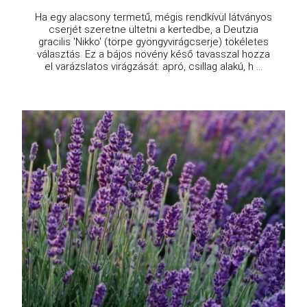
Ha egy alacsony termetű, mégis rendkívül látványos
cserjét szeretne ültetni a kertedbe, a Deutzia
gracilis 'Nikko' (törpe gyöngyvirágcserje) tökéletes
választás. Ez a bájos növény késő tavasszal hozza
el varázslatos virágzását: apró, csillag alakú, h ...