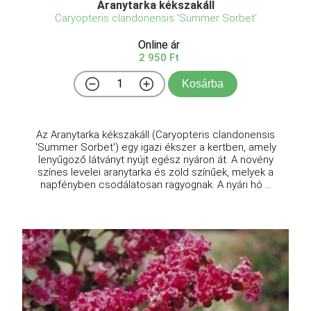
Aranytarka kékszakáll
Caryopteris clandonensis 'Summer Sorbet'
Online ár
2 950 Ft
Kosárba
Az Aranytarka kékszakáll (Caryopteris clandonensis
'Summer Sorbet') egy igazi ékszer a kertben, amely
lenyűgöző látványt nyújt egész nyáron át. A növény
színes levelei aranytarka és zöld színűek, melyek a
napfényben csodálatosan ragyognak. A nyári hó ...