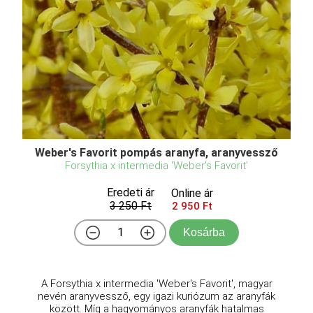
Weber's Favorit pompás aranyfa, aranyvessző
Forsythia x intermedia 'Weber's Favorit'
Eredeti ár
Online ár
3 250 Ft
2 950 Ft
Kosárba
A Forsythia x intermedia 'Weber's Favorit', magyar
nevén aranyvessző, egy igazi kuriózum az aranyfák
között. Míg a hagyományos aranyfák hatalmas