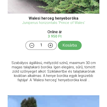
Walesi herceg henyeboróka
Juniperus horizontalis 'Prince of Wales'
Online ár
3 950 Ft
Kosárba
Szabályos ágállású, mélyzöld színű, maximum 30 cm
magas talajtakaró boróka. Igen elegáns, sűrű, tömött
zöld szőnyeget alkot. Sziklakertbe és talajtakarónak
kiválóan alkalmas. A henye boróka egyik legszebb
fajtája! A 'Walesi herceg' henyeboróka kivál ...