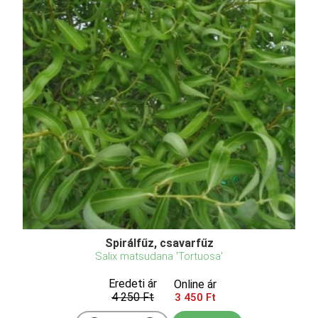
Spirálfűz, csavarfűz
Salix matsudana 'Tortuosa'
Eredeti ár
Online ár
4 250 Ft
3 450 Ft