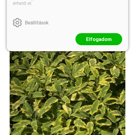
érhető el.
Az előző faj aranysárga lombú változata, mely
kihajtáskor szinte világít a többi növény között. Igen
szép! Az aranylevelű borsos varjúháj (Sedum acre
'Aurea') egy kedvelt pozsgás növény, amely a
Beállítások
kőrisfélék családjába tartozik. Kicsi, sűrű, aranysárga
...
Elfogadom