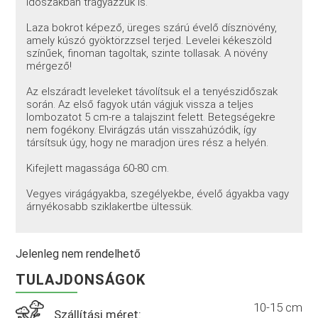
időszakban trágyázzuk is.
Laza bokrot képező, üreges szárú évelő dísznövény,
amely kúszó gyöktörzzsel terjed. Levelei kékeszöld
színűek, finoman tagoltak, szinte tollasak. A növény
mérgező!
Az elszáradt leveleket távolítsuk el a tenyészidőszak
során. Az első fagyok után vágjuk vissza a teljes
lombozatot 5 cm-re a talajszint felett. Betegségekre
nem fogékony. Elvirágzás után visszahúzódik, így
társítsuk úgy, hogy ne maradjon üres rész a helyén.
Kifejlett magassága 60-80 cm.
Vegyes virágágyakba, szegélyekbe, évelő ágyakba vagy
árnyékosabb sziklakertbe ültessük.
Jelenleg nem rendelhető
TULAJDONSÁGOK
10-15 cm
Szállítási méret: