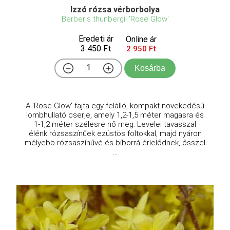
Izzó rózsa vérborbolya
Berberis thunbergii 'Rose Glow'
Eredeti ár
Online ár
3 450 Ft
2 950 Ft
Kosárba
A 'Rose Glow' fajta egy felálló, kompakt növekedésű
lombhullató cserje, amely 1,2-1,5 méter magasra és
1-1,2 méter szélesre nő meg. Levelei tavasszal
élénk rózsaszínűek ezüstös foltokkal, majd nyáron
mélyebb rózsaszínűvé és bíborrá érlelődnek, ősszel
...