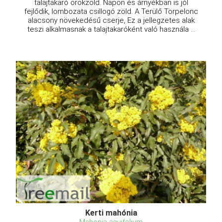
talajtakaró örökzöld. Napon és árnyékban is jól
fejlődik, lombozata csillogó zöld. A Terülő Törpelonc
alacsony növekedésű cserje, Ez a jellegzetes alak
teszi alkalmasnak a talajtakaróként való használa ...
Kerti mahónia
Mahonia aquifolium