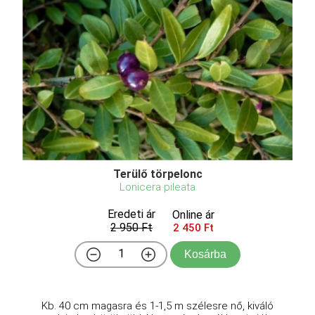
Terülő törpelonc
Lonicera pileata
Eredeti ár
Online ár
2 950 Ft
2 450 Ft
Kosárba
Kb. 40 cm magasra és 1-1,5 m szélesre nő, kiváló