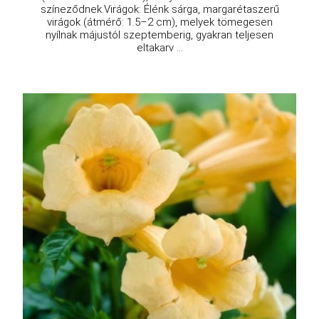
színeződnek.Virágok: Élénk sárga, margarétaszerű
virágok (átmérő: 1.5–2 cm), melyek tömegesen
nyílnak májustól szeptemberig, gyakran teljesen
eltakarv ...