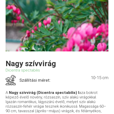
Nagy szívvirág
Dicentra spectabilis
10-15 cm
Szállítási méret:
A
Nagy szívvirág (Dicentra spectabilis) l
aza bokrot
képező évelő növény, rózsaszín, szív alakú virágokkal.
Igazán romantikus, lágyszárú évelő, melyet szív alakú
rózsaszín-fehér virágai tesznek ikonikussá. Magassága 60–
90 cm, tavasszal (április–május) virágzik, és félárnyékos,