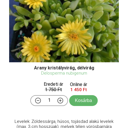
Arany kristályvirág, délvirág
Delosperma nubigenum
Eredeti ár
Online ár
1 750 Ft
1 450 Ft
Kosárba
Levelek: Zöldessárga, húsos, tojásdad alakú levelek
(max. 3 cm hosszúak), melyek télen vörösbarnára