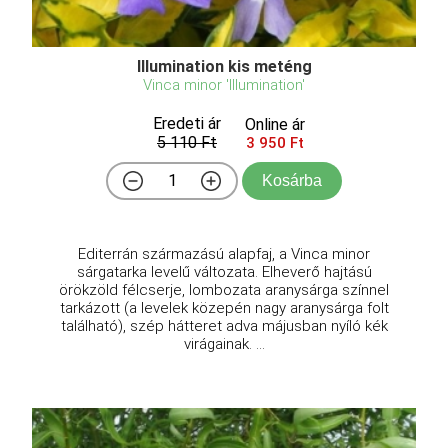
Illumination kis meténg
Vinca minor 'Illumination'
Eredeti ár
Online ár
5 110 Ft
3 950 Ft
Kosárba
Editerrán származású alapfaj, a Vinca minor
sárgatarka levelű változata. Elheverő hajtású
örökzöld félcserje, lombozata aranysárga színnel
tarkázott (a levelek közepén nagy aranysárga folt
található), szép hátteret adva májusban nyíló kék
virágainak. ...