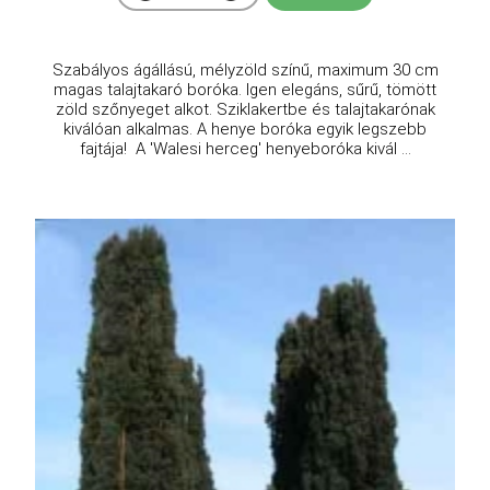
Szabályos ágállású, mélyzöld színű, maximum 30 cm
magas talajtakaró boróka. Igen elegáns, sűrű, tömött
zöld szőnyeget alkot. Sziklakertbe és talajtakarónak
kiválóan alkalmas. A henye boróka egyik legszebb
fajtája! A 'Walesi herceg' henyeboróka kivál ...