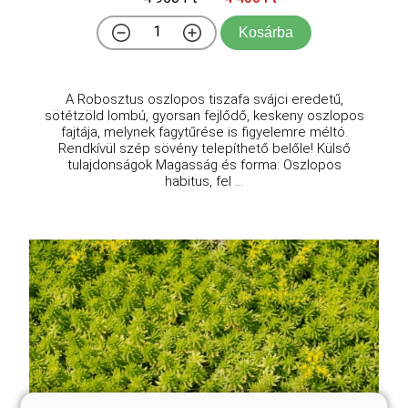
Kosárba
A Robosztus oszlopos tiszafa svájci eredetű,
sötétzöld lombú, gyorsan fejlődő, keskeny oszlopos
fajtája, melynek fagytűrése is figyelemre méltó.
Rendkívül szép sövény telepíthető belőle! Külső
tulajdonságok Magasság és forma: Oszlopos
habitus, fel ...