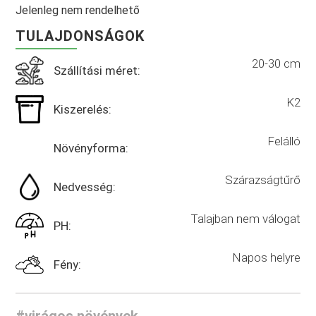
Jelenleg nem rendelhető
TULAJDONSÁGOK
20-30 cm
Szállítási méret:
K2
Kiszerelés:
Felálló
Növényforma:
Szárazságtűrő
Nedvesség:
Talajban nem válogat
PH:
Napos helyre
Fény:
#virágos növények