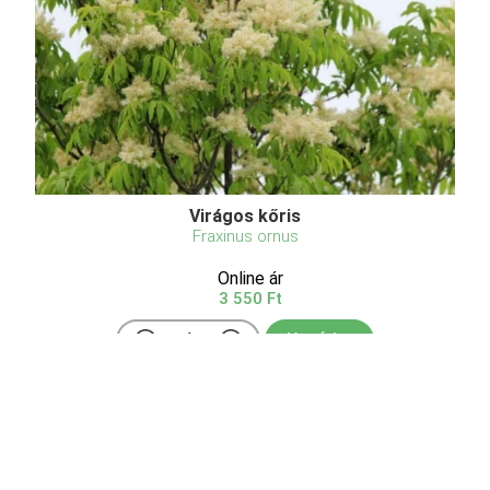
Virágos kőris
Fraxinus ornus
Online ár
3 550 Ft
Kosárba
Hazánkban éri el természetes élőhelyének északi
határát, a hazai karsztbokorerdők egyik tipikus faja,
mely kisebb termetű (6-10m), gömbölyded koronájú,
sötétzöld lombozatú, igen jó szárazságtűrő fa.