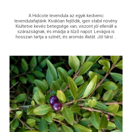
A Hidcote levendula az egyik kedvenc
levendulafajtánk. Kiválóan fejlődik, igen stabil növény.
Kiültetve kevés betegsége van, viszont jól ellenáll a
szárazságnak, és imádja a tűző napot. Levágva is
hosszan tartja a színét, és aromás illatát. Jól társí ...