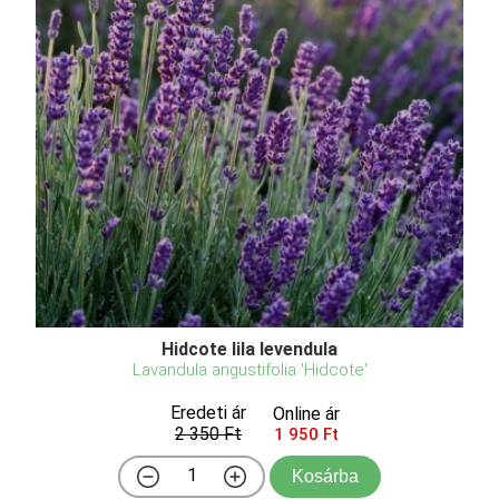
Hidcote lila levendula
Lavandula angustifolia 'Hidcote'
Eredeti ár
Online ár
2 350 Ft
1 950 Ft
Kosárba