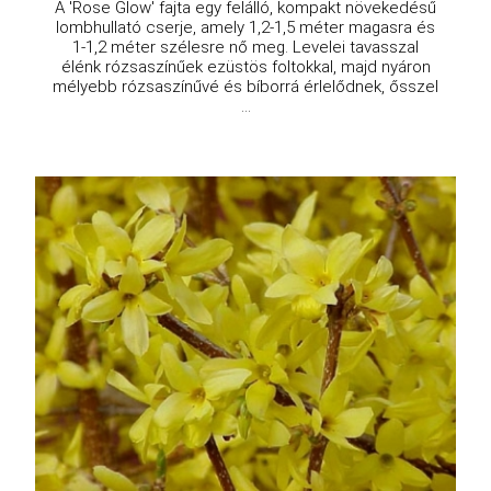
A 'Rose Glow' fajta egy felálló, kompakt növekedésű
lombhullató cserje, amely 1,2-1,5 méter magasra és
1-1,2 méter szélesre nő meg. Levelei tavasszal
élénk rózsaszínűek ezüstös foltokkal, majd nyáron
mélyebb rózsaszínűvé és bíborrá érlelődnek, ősszel
...