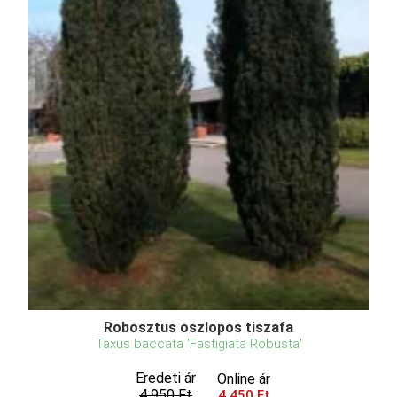
Robosztus oszlopos tiszafa
Taxus baccata 'Fastigiata Robusta'
Eredeti ár
Online ár
4 950 Ft
4 450 Ft