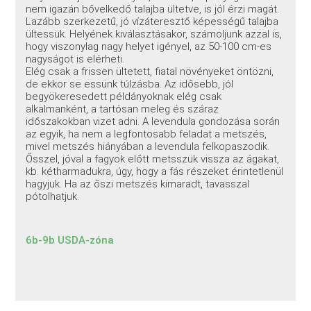
nem igazán bővelkedő talajba ültetve, is jól érzi magát.
Lazább szerkezetű, jó vízáteresztő képességű talajba
ültessük. Helyének kiválasztásakor, számoljunk azzal is,
hogy viszonylag nagy helyet igényel, az 50-100 cm-es
nagyságot is elérheti.
Elég csak a frissen ültetett, fiatal növényeket öntözni,
de ekkor se essünk túlzásba. Az idősebb, jól
begyökeresedett példányoknak elég csak
alkalmanként, a tartósan meleg és száraz
időszakokban vizet adni. A levendula gondozása során
az egyik, ha nem a legfontosabb feladat a metszés,
mivel metszés hiányában a levendula felkopaszodik.
Ősszel, jóval a fagyok előtt metsszük vissza az ágakat,
kb. kétharmadukra, úgy, hogy a fás részeket érintetlenül
hagyjuk. Ha az őszi metszés kimaradt, tavasszal
pótolhatjuk.
6b-9b USDA-zóna