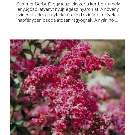
'Summer Sorbet') egy igazi ékszer a kertben, amely
lenyűgöző látványt nyújt egész nyáron át. A növény
színes levelei aranytarka és zöld színűek, melyek a
napfényben csodálatosan ragyognak. A nyári hó ...