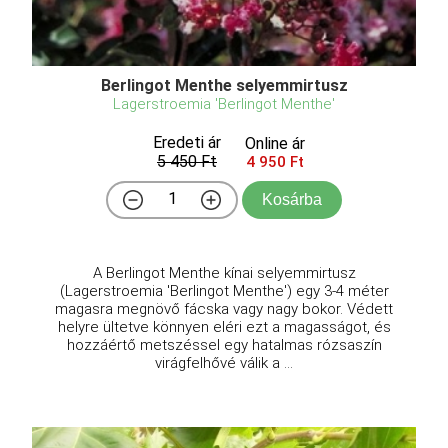
Berlingot Menthe selyemmirtusz
Lagerstroemia 'Berlingot Menthe'
Eredeti ár
Online ár
5 450 Ft
4 950 Ft
Kosárba
A Berlingot Menthe kínai selyemmirtusz
(Lagerstroemia 'Berlingot Menthe') egy 3-4 méter
magasra megnövő fácska vagy nagy bokor. Védett
helyre ültetve könnyen eléri ezt a magasságot, és
hozzáértő metszéssel egy hatalmas rózsaszín
virágfelhővé válik a ...