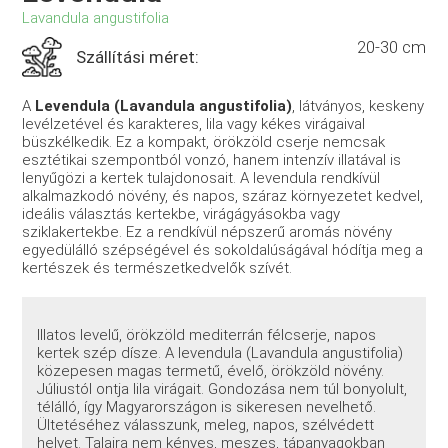
Lavandula angustifolia
20-30 cm
Szállítási méret:
A
Levendula (Lavandula angustifolia)
, látványos, keskeny
levélzetével és karakteres, lila vagy kékes virágaival
büszkélkedik. Ez a kompakt, örökzöld cserje nemcsak
esztétikai szempontból vonzó, hanem intenzív illatával is
lenyűgözi a kertek tulajdonosait. A levendula rendkívül
alkalmazkodó növény, és napos, száraz környezetet kedvel,
ideális választás kertekbe, virágágyásokba vagy
sziklakertekbe. Ez a rendkívül népszerű aromás növény
egyedülálló szépségével és sokoldalúságával hódítja meg a
kertészek és természetkedvelők szívét.
Illatos levelű, örökzöld mediterrán félcserje, napos
kertek szép dísze. A levendula (Lavandula angustifolia)
közepesen magas termetű, évelő, örökzöld növény.
Júliustól ontja lila virágait. Gondozása nem túl bonyolult,
télálló, így Magyarországon is sikeresen nevelhető.
Ültetéséhez válasszunk, meleg, napos, szélvédett
helyet. Talajra nem kényes, meszes, tápanyagokban