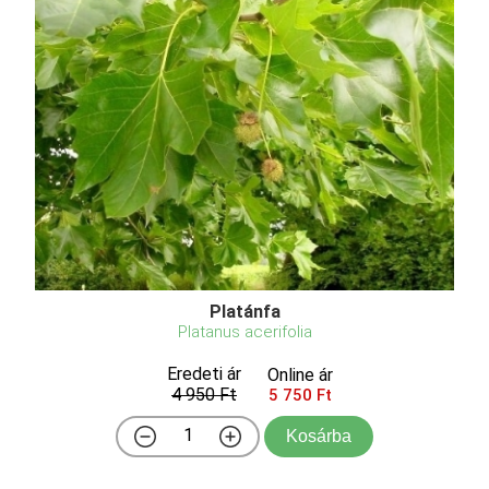
Platánfa
Platanus acerifolia
Eredeti ár
Online ár
4 950 Ft
5 750 Ft
Kosárba