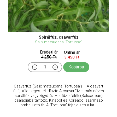
Spirálfűz, csavarfűz
Salix matsudana 'Tortuosa'
Eredeti ár
Online ár
4 250 Ft
3 450 Ft
Kosárba
Csavarfűz (Salix matsudana 'Tortuosa') – A csavart
ágú, különleges téli díszfa A csavarfűz – más néven
spirálfűz vagy kígyófűz – a fűzfafélék (Salicaceae)
családjába tartozó, Kínából és Koreából származó
lombhullató fa. A 'Tortuosa' fajtajelzés a lat ...