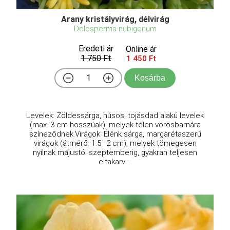
Arany kristályvirág, délvirág
Delosperma nubigenum
Eredeti ár
Online ár
1 750 Ft
1 450 Ft
Kosárba
Levelek: Zöldessárga, húsos, tojásdad alakú levelek
(max. 3 cm hosszúak), melyek télen vörösbarnára
színeződnek.Virágok: Élénk sárga, margarétaszerű
virágok (átmérő: 1.5–2 cm), melyek tömegesen
nyílnak májustól szeptemberig, gyakran teljesen
eltakarv ...