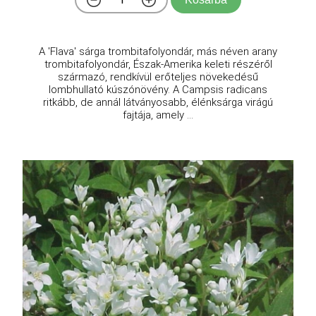
A 'Flava' sárga trombitafolyondár, más néven arany
trombitafolyondár, Észak-Amerika keleti részéről
származó, rendkívül erőteljes növekedésű
lombhullató kúszónövény. A Campsis radicans
ritkább, de annál látványosabb, élénksárga virágú
fajtája, amely ...