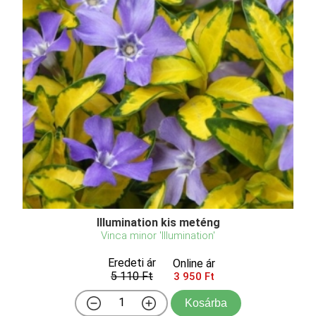
Illumination kis meténg
Vinca minor 'Illumination'
Eredeti ár
Online ár
5 110 Ft
3 950 Ft
Kosárba