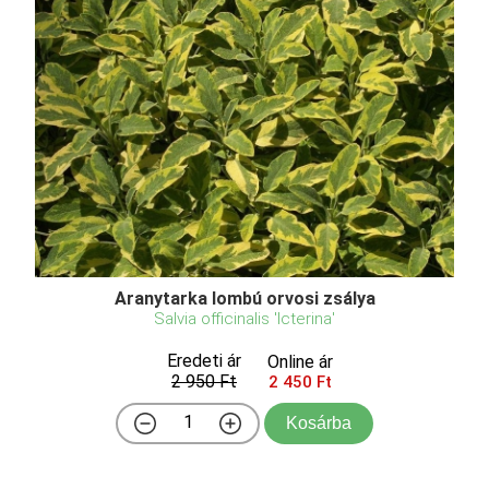
Aranytarka lombú orvosi zsálya
Salvia officinalis 'Icterina'
Eredeti ár
Online ár
2 950 Ft
2 450 Ft
Kosárba