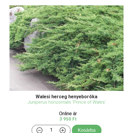
Walesi herceg henyeboróka
Juniperus horizontalis 'Prince of Wales'
Online ár
3 950 Ft
Kosárba