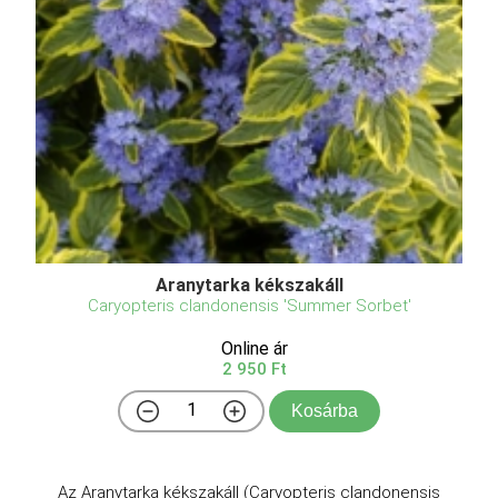
Aranytarka kékszakáll
Caryopteris clandonensis 'Summer Sorbet'
Online ár
2 950 Ft
Kosárba
Az Aranytarka kékszakáll (Caryopteris clandonensis