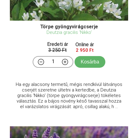
Törpe gyöngyvirágcserje
Deutzia gracilis 'Nikko'
Eredeti ár
Online ár
3 250 Ft
2 950 Ft
Kosárba
Ha egy alacsony termetű, mégis rendkívül látványos
cserjét szeretne ültetni a kertedbe, a Deutzia
gracilis 'Nikko' (törpe gyöngyvirágcserje) tökéletes
választás. Ez a bájos növény késő tavasszal hozza
el varázslatos virágzását: apró, csillag alakú, h ...