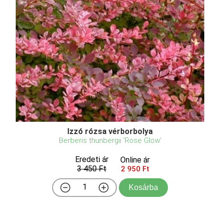
Izzó rózsa vérborbolya
Berberis thunbergii 'Rose Glow'
Eredeti ár
Online ár
3 450 Ft
2 950 Ft
Kosárba