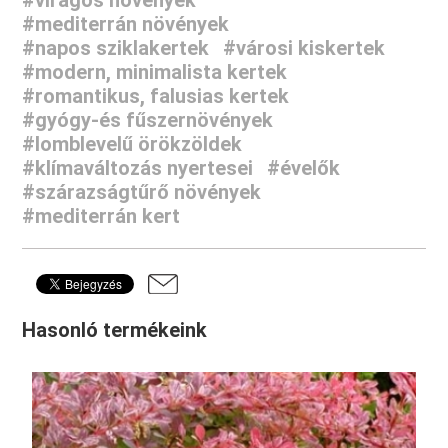
#mediterrán növények
#napos sziklakertek
#városi kiskertek
#modern, minimalista kertek
#romantikus, falusias kertek
#gyógy-és fűszernövények
#lomblevelű örökzöldek
#klímaváltozás nyertesei
#évelők
#szárazságtűrő növények
#mediterrán kert
Hasonló termékeink