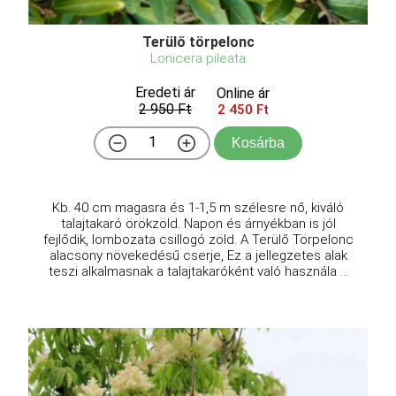
Terülő törpelonc
Lonicera pileata
Eredeti ár
Online ár
2 950 Ft
2 450 Ft
Kosárba
Kb. 40 cm magasra és 1-1,5 m szélesre nő, kiváló
talajtakaró örökzöld. Napon és árnyékban is jól
fejlődik, lombozata csillogó zöld. A Terülő Törpelonc
alacsony növekedésű cserje, Ez a jellegzetes alak
teszi alkalmasnak a talajtakaróként való használa ...