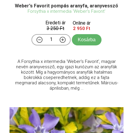
Weber's Favorit pompás aranyfa, aranyvessző
Forsythia x intermedia 'Weber's Favorit'
Eredeti ár
Online ár
3 250 Ft
2 950 Ft
Kosárba
A Forsythia x intermedia 'Weber's Favorit', magyar
nevén aranyvessző, egy igazi kuriózum az aranyfák
között. Míg a hagyományos aranyfák hatalmas
bokrokká cseperedhetnek, addig ez a fajta
megmarad alacsony, kompakt termetűnek. Március-
áprilisban, még ...