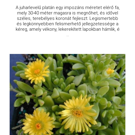
A juharlevelű platán egy impozáns méretet elérő fa,
mely 30-40 méter magasra is megnőhet, és idővel
széles, terebélyes koronát fejleszt. Legismertebb
és legkönnyebben felismerhető jellegzetessége a
kéreg, amely vékony, lekerekített lapokban hámlik, é
...