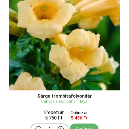
Sárga trombitafolyondár
Campsis radicans 'Flava'
Eredeti ár
Online ár
5 750 Ft
5 450 Ft
Kosárba