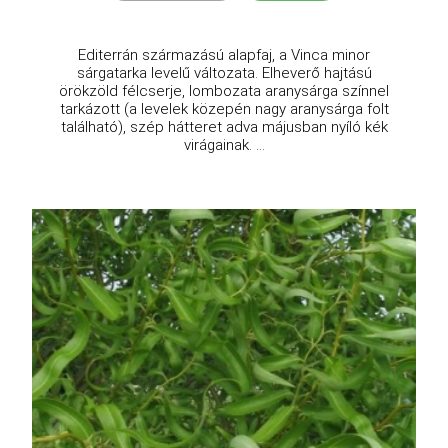
Editerrán származású alapfaj, a Vinca minor
sárgatarka levelű változata. Elheverő hajtású
örökzöld félcserje, lombozata aranysárga színnel
tarkázott (a levelek közepén nagy aranysárga folt
található), szép hátteret adva májusban nyíló kék
virágainak. ...