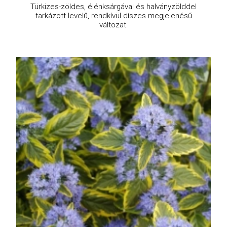
Türkizes-zöldes, élénksárgával és halványzölddel
tarkázott levelű, rendkívül díszes megjelenésű
változat.