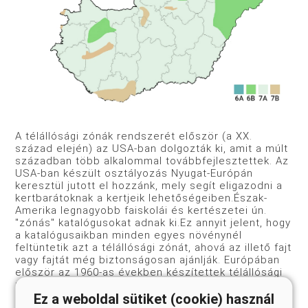
A télállósági zónák rendszerét először (a XX.
század elején) az USA-ban dolgozták ki, amit a múlt
században több alkalommal továbbfejlesztettek. Az
USA-ban készült osztályozás Nyugat-Európán
keresztül jutott el hozzánk, mely segít eligazodni a
kertbarátoknak a kertjeik lehetőségeiben.Észak-
Amerika legnagyobb faiskolái és kertészetei ún.
"zónás" katalógusokat adnak ki.Ez annyit jelent, hogy
a katalógusaikban minden egyes növénynél
feltüntetik azt a télállósági zónát, ahová az illető fajt
vagy fajtát még biztonságosan ajánlják. Európában
először az 1960-as években készítettek télállósági
zóna térképet, amit hosszú ideig csak a
dendrológiai munkák közöltek. Ilyen "zónás"
Ez a weboldal sütiket (cookie) használ