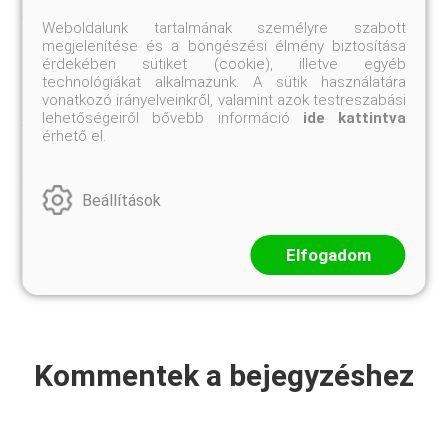
katalógussal Európában még csak elvétve
találkozhatunk, de számuk várhatóan a jövőben
Weboldalunk tartalmának személyre szabott
előreláthatóan gyarapodni fog.A télállósági zóna
megjelenítése és a böngészési élmény biztosítása
értelmezése:A zónák meghatározásához több
érdekében sütiket (cookie), illetve egyéb
évtizedes meteorológiai adatokat használtak föl,
technológiákat alkalmazunk. A sütik használatára
ami egy adott terület átlagos évi abszolút minimum
vonatkozó irányelveinkről, valamint azok testreszabási
hőmérsékletén alapszik.A zónák számozása 1-10-ig
lehetőségeiről bővebb információ
ide kattintva
terjed: leghidegebb az 1-es számú (átl. absz. min.
érhető el.
hőm. -40°C), míg a legmelegebb a 10-es zóna (átl.
absz. min. hőm. +5-10 °C).A zónák 10 fahrenheit -
fokonként (kb.5,5 °C) változnak. Mivel ez az érték
Beállítások
még mindig meglehetősen nagy különbségeket
foglalhat magában, minden egyes zónát még két
alzónára ('a' és 'b' alzóna) osztottak, melyek közül
az 'a' alzóna a hidegebb, a 'b' pedig az enyhébb.
Elfogadom
Kommentek a bejegyzéshez