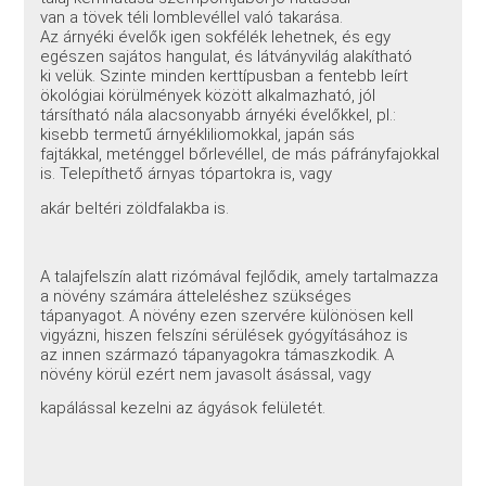
van a tövek téli lomblevéllel való takarása.
Az árnyéki évelők igen sokfélék lehetnek, és egy
egészen sajátos hangulat, és látványvilág alakítható
ki velük. Szinte minden kerttípusban a fentebb leírt
ökológiai körülmények között alkalmazható, jól
társítható nála alacsonyabb árnyéki évelőkkel, pl.:
kisebb termetű árnyékliliomokkal, japán sás
fajtákkal, meténggel bőrlevéllel, de más páfrányfajokkal
is. Telepíthető árnyas tópartokra is, vagy
akár beltéri zöldfalakba is.
A talajfelszín alatt rizómával fejlődik, amely tartalmazza
a növény számára átteleléshez szükséges
tápanyagot. A növény ezen szervére különösen kell
vigyázni, hiszen felszíni sérülések gyógyításához is
az innen származó tápanyagokra támaszkodik. A
növény körül ezért nem javasolt ásással, vagy
kapálással kezelni az ágyások felületét.