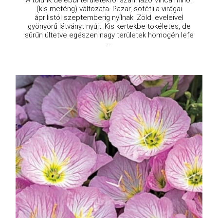
A tőlünk délebbi területekről származó Vinca minor
(kis meténg) változata. Pazar, sötétlila virágai
áprilistól szeptemberig nyílnak. Zöld leveleivel
gyönyörű látványt nyújt. Kis kertekbe tökéletes, de
sűrűn ültetve egészen nagy területek homogén lefe
...