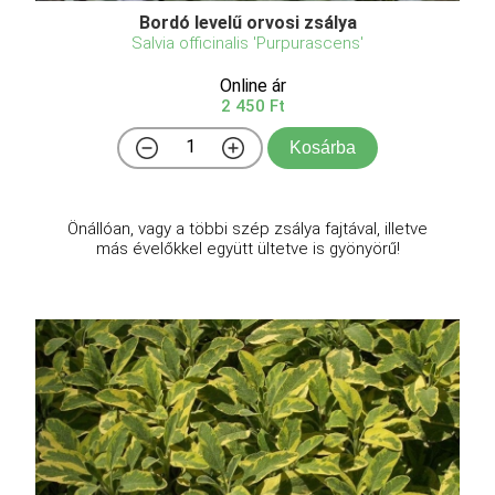
Bordó levelű orvosi zsálya
Salvia officinalis 'Purpurascens'
Online ár
2 450 Ft
Kosárba
Önállóan, vagy a többi szép zsálya fajtával, illetve
más évelőkkel együtt ültetve is gyönyörű!