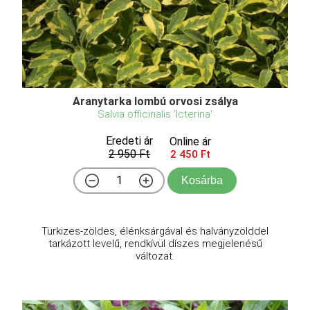
Aranytarka lombú orvosi zsálya
Salvia officinalis 'Icterina'
Eredeti ár
Online ár
2 950 Ft
2 450 Ft
Kosárba
Türkizes-zöldes, élénksárgával és halványzölddel
tarkázott levelű, rendkívül díszes megjelenésű
változat.