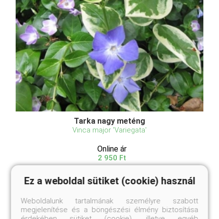
Tarka nagy meténg
Vinca major 'Variegata'
Online ár
2 950 Ft
Kosárba
Ez a weboldal sütiket (cookie) használ
Weboldalunk tartalmának személyre szabott
megjelenítése és a böngészési élmény biztosítása
Kedves kis kúszónövény, leveleinek szegélye
érdekében sütiket (cookie), illetve egyéb