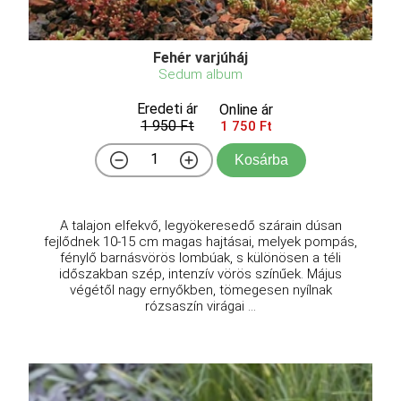
Fehér varjúháj
Sedum album
Eredeti ár
Online ár
1 950 Ft
1 750 Ft
Kosárba
A talajon elfekvő, legyökeresedő szárain dúsan
fejlődnek 10-15 cm magas hajtásai, melyek pompás,
fénylő barnásvörös lombúak, s különösen a téli
időszakban szép, intenzív vörös színűek. Május
végétől nagy ernyőkben, tömegesen nyílnak
rózsaszín virágai ...