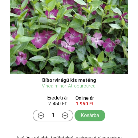
Bíborvirágú kis meténg
Vinca minor 'Atropurpurea'
Eredeti ár
Online ár
2 450 Ft
1 950 Ft
Kosárba