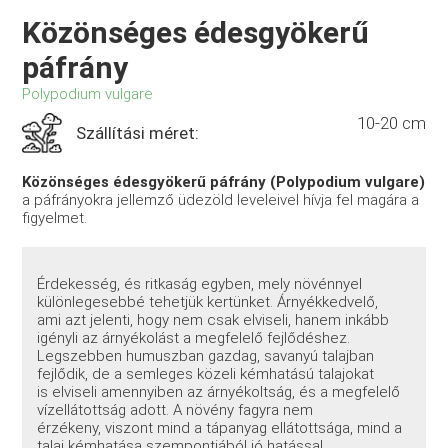
Közönséges édesgyökerű
páfrány
Polypodium vulgare
10-20 cm
Szállítási méret:
Közönséges édesgyökerű páfrány (Polypodium vulgare)
a páfrányokra jellemző üdezöld leveleivel hívja fel magára a
figyelmet.
Érdekesség, és ritkaság egyben, mely növénnyel
különlegesebbé tehetjük kertünket. Árnyékkedvelő,
ami azt jelenti, hogy nem csak elviseli, hanem inkább
igényli az árnyékolást a megfelelő fejlődéshez.
Legszebben humuszban gazdag, savanyú talajban
fejlődik, de a semleges közeli kémhatású talajokat
is elviseli amennyiben az árnyékoltság, és a megfelelő
vízellátottság adott. A növény fagyra nem
érzékeny, viszont mind a tápanyag ellátottsága, mind a
talaj kémhatása szempontjából jó hatással