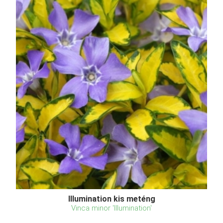
Illumination kis meténg
Vinca minor 'Illumination'