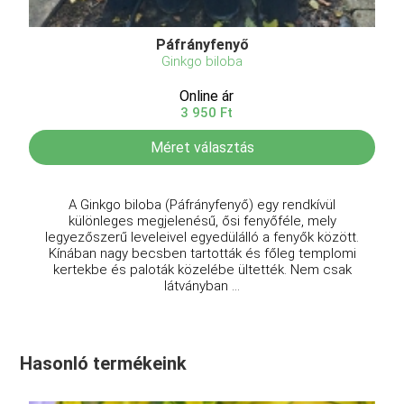
Páfrányfenyő
Ginkgo biloba
Online ár
3 950 Ft
Méret választás
A Ginkgo biloba (Páfrányfenyő) egy rendkívül
különleges megjelenésű, ősi fenyőféle, mely
legyezőszerű leveleivel egyedülálló a fenyők között.
Kínában nagy becsben tartották és főleg templomi
kertekbe és paloták közelébe ültették. Nem csak
látványban ...
Hasonló termékeink