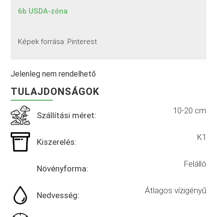
6b USDA-zóna
Képek forrása: Pinterest
Jelenleg nem rendelhető
TULAJDONSÁGOK
10-20 cm
Szállítási méret:
K1
Kiszerelés:
Felálló
Növényforma:
Átlagos vízigényű
Nedvesség: