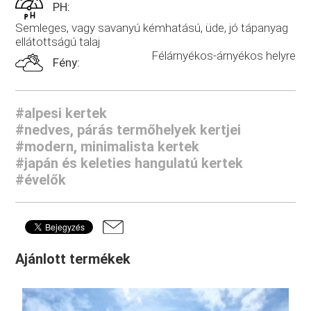
PH:
Semleges, vagy savanyú kémhatású, üde, jó tápanyag
ellátottságú talaj
Félárnyékos-árnyékos helyre
Fény:
#alpesi kertek
#nedves, párás termőhelyek kertjei
#modern, minimalista kertek
#japán és keleties hangulatú kertek
#évelők
Ajánlott termékek