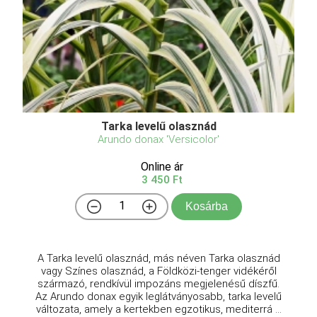
Tarka levelű olasznád
Arundo donax 'Versicolor'
Online ár
3 450 Ft
Kosárba
A Tarka levelű olasznád, más néven Tarka olasznád
vagy Színes olasznád, a Földközi-tenger vidékéről
származó, rendkívül impozáns megjelenésű díszfű.
Az Arundo donax egyik leglátványosabb, tarka levelű
változata, amely a kertekben egzotikus, mediterrá ...