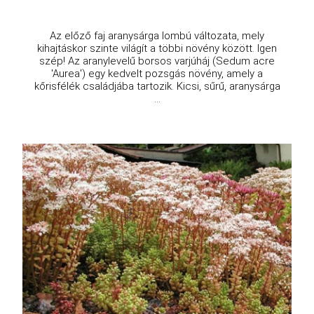
Az előző faj aranysárga lombú változata, mely
kihajtáskor szinte világít a többi növény között. Igen
szép! Az aranylevelű borsos varjúháj (Sedum acre
'Aurea') egy kedvelt pozsgás növény, amely a
kőrisfélék családjába tartozik. Kicsi, sűrű, aranysárga
...