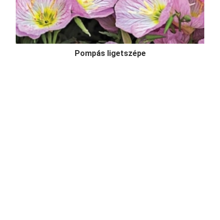
Pompás ligetszépe
Oenothera speciosa 'Siskiyou Pink'
Online ár
2 450 Ft
Kosárba
A pompás ligetszépe (Oenothera speciosa) idehaza
kevésbé ismert, inkább a nemzetség sárgvirágú fajai
terjedtek el. Ez a növény is gazdag virágdísszel
rendelkezik, de a szirmai halvány rózsaszínek.
kedvezőtlen száraz talajviszonyokat is jól tűr, így r ...