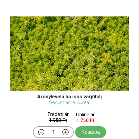
Aranylevelű borsos varjúháj
Sedum acre 'Aurea'
Eredeti ár
Online ár
1 950 Ft
1 750 Ft
Kosárba