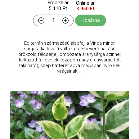
Eredeti ár
Online ár
5 110 Ft
3 950 Ft
Kosárba
Editerrán származású alapfaj, a Vinca minor
sárgatarka levelű változata. Elheverő hajtású
örökzöld félcserje, lombozata aranysárga színnel
tarkázott (a levelek közepén nagy aranysárga folt
található), szép hátteret adva májusban nyíló kék
virágainak. ...