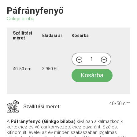
Páfrányfenyő
Ginkgo biloba
Szállítási
Eladási ár
Kosárba
méret
40-50 cm
3 950 Ft
Kosárba
40-50 cm
Szállítási méret:
A
Páfrányfenyő (Ginkgo biloba)
kiválóan alkalmazkodik
kertekhez és városi környezetekhez egyaránt. Széles,
kifinomult levelei az év minden szakaszában izgalmas