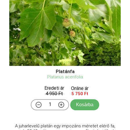
Platánfa
Platanus acerifolia
Eredeti ár
Online ár
4 950 Ft
5 750 Ft
Kosárba
A juharlevelű platán egy impozáns méretet elérő fa,