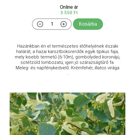
Online ár
3 550 Ft
Kosárba
Hazánkban éri el természetes élőhelyének északi
határát, a hazai karsztbokorerdők egyik tipikus faja,
mely kisebb termetű (6-10m), gömbölyded koronájú,
sötétzöld lombozatú, igen jó szárazságtűrő fa.
Meleg- és napfénykedvelő. Krémfehér, illatos virága
...