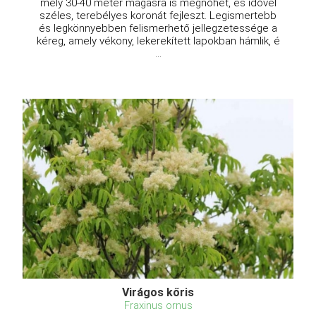
mely 30-40 méter magasra is megnőhet, és idővel
széles, terebélyes koronát fejleszt. Legismertebb
és legkönnyebben felismerhető jellegzetessége a
kéreg, amely vékony, lekerekített lapokban hámlik, é
...
Virágos kőris
Fraxinus ornus