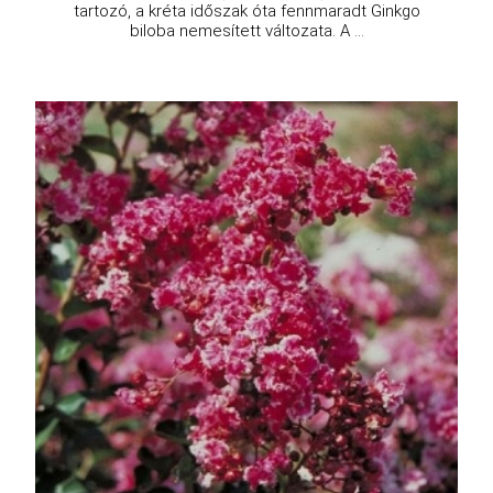
tartozó, a kréta időszak óta fennmaradt Ginkgo
biloba nemesített változata. A ...