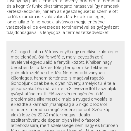
látványt nyújtanak. Emellett a növény jól ismert a memóriát
és a kognitív funkciókat támogató hatásaival, így nemcsak
kertészkedőknek, hanem az egészségüket is szem előtt
tartók számára is kiváló választás. Ez a különleges,
lombhullató fa nemcsak látványos megjelenésével
varázsolja el, de évezredes történelmével és gyógyászati
tulajdonságaival is lenyűgözi a természetkedvelőket.
A Ginkgo biloba (Páfrányfenyő) egy rendkívül különleges
megjelenésű, ősi fenyőféle, mely legyezőszerű
leveleivel egyedülálló a fenyők között. Kínában nagy
becsben tartották és főleg templomi kertekbe és
paloták közelébe ültették. Nem csak látványban
különleges, hanem története is magával ragadó.
Gondoljunk csak bele, olyan növény, amelyik túl élte a
jégkorszakot és már az i. e. a 3. évezredtől használják
gyógyhatása miatt. Először vérkeringés és tüdő
problémákra alkalmazták, majd a nyugati orvoslás is
elkezdte alkalmazni,manapság a Ginkgo bilobáról
mindenki memória megőrzésére gondol. Szép kúp
alakú lesz és 20-30 méter magas. Ideális
szoliternövény, de éppen olyan kiváló fasorok
létrehozására, mert szélessége nem nagy és kitűnően
tűri a nagyvárosi szennyezett levegőt. Még a new yorki