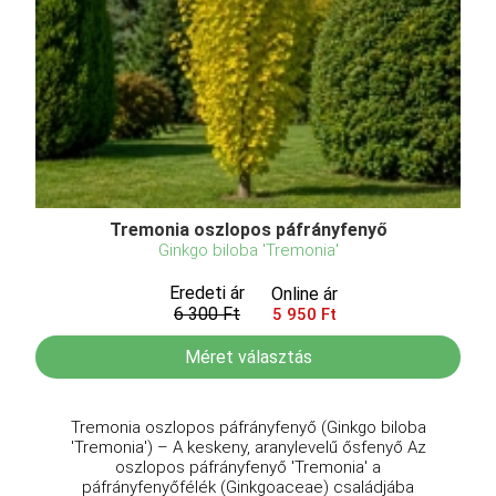
Tremonia oszlopos páfrányfenyő
Ginkgo biloba 'Tremonia'
Eredeti ár
Online ár
6 300 Ft
5 950 Ft
Méret választás
Tremonia oszlopos páfrányfenyő (Ginkgo biloba
'Tremonia') – A keskeny, aranylevelű ősfenyő Az
oszlopos páfrányfenyő 'Tremonia' a
páfrányfenyőfélék (Ginkgoaceae) családjába