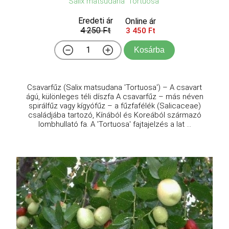
Salix matsudana 'Tortuosa'
Eredeti ár
Online ár
4 250 Ft
3 450 Ft
Kosárba
Csavarfűz (Salix matsudana 'Tortuosa') – A csavart
ágú, különleges téli díszfa A csavarfűz – más néven
spirálfűz vagy kígyófűz – a fűzfafélék (Salicaceae)
családjába tartozó, Kínából és Koreából származó
lombhullató fa. A 'Tortuosa' fajtajelzés a lat ...