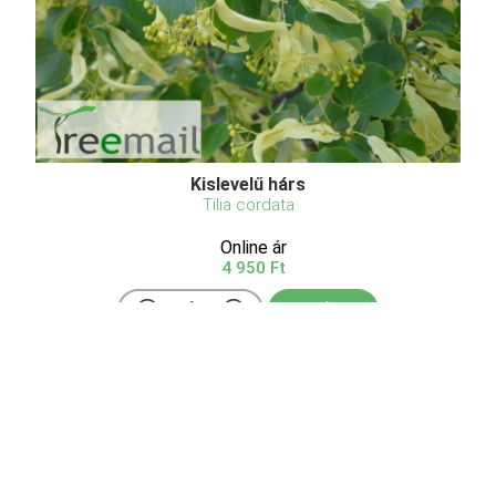
Kislevelű hárs
Tilia cordata
Online ár
4 950 Ft
Kosárba
A kislevelű hárs, egy impozáns és elegáns
lombhullató fa, amely Európában és Nyugat-
Ázsiában őshonos. Ez a fa 20-25 méter magasra is
megnőhet, széles, kerek koronát alkotva. Szív alakú,
fogazott szélű levelei fényes zöldek, ősszel pedig
szép sárgásba ...