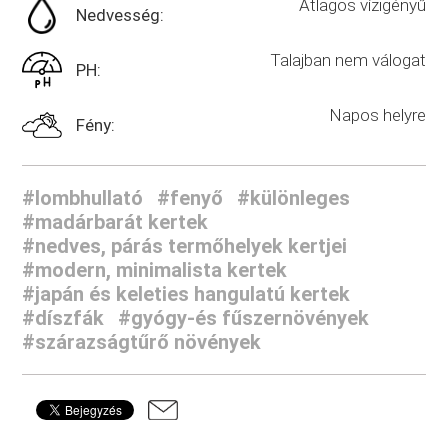
Átlagos vízigényű
Nedvesség:
Talajban nem válogat
PH:
Napos helyre
Fény:
#lombhullató
#fenyő
#különleges
#madárbarát kertek
#nedves, párás termőhelyek kertjei
#modern, minimalista kertek
#japán és keleties hangulatú kertek
#díszfák
#gyógy-és fűszernövények
#szárazságtűrő növények