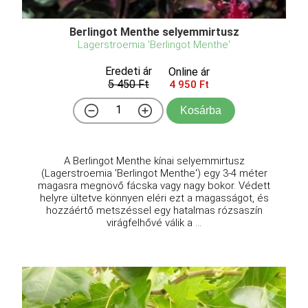
Berlingot Menthe selyemmirtusz
Lagerstroemia 'Berlingot Menthe'
Eredeti ár
Online ár
5 450 Ft
4 950 Ft
Kosárba
A Berlingot Menthe kínai selyemmirtusz
(Lagerstroemia 'Berlingot Menthe') egy 3-4 méter
magasra megnövő fácska vagy nagy bokor. Védett
helyre ültetve könnyen eléri ezt a magasságot, és
hozzáértő metszéssel egy hatalmas rózsaszín
virágfelhővé válik a ...