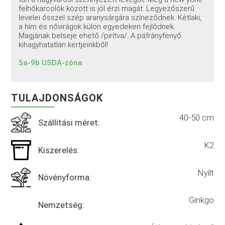
felhőkarcolók között is jól érzi magát. Legyezőszerű
levelei ősszel szép aranysárgára színeződnek. Kétlaki,
a hím és nővirágok külön egyedeken fejlődnek.
Magjának belseje ehető /pirítva/. A páfrányfenyő
kihagyhatatlan kertjeinkből!
5a-9b USDA-zóna
TULAJDONSÁGOK
40-50 cm
Szállítási méret:
K2
Kiszerelés:
Nyílt
Növényforma:
Ginkgo
Nemzetség: