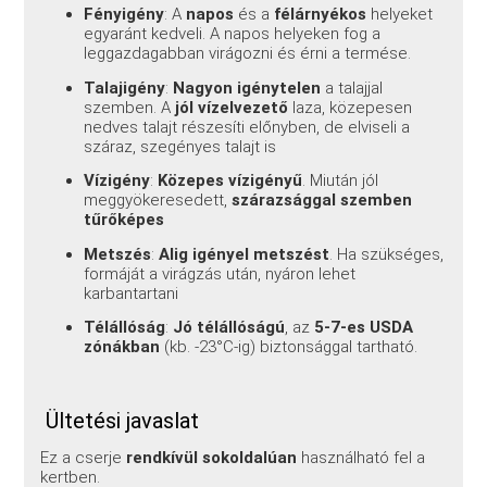
Fényigény
: A
napos
és a
félárnyékos
helyeket
egyaránt kedveli. A napos helyeken fog a
leggazdagabban virágozni és érni a termése.
Talajigény
:
Nagyon igénytelen
a talajjal
szemben. A
jól vízelvezető
laza, közepesen
nedves talajt részesíti előnyben, de elviseli a
száraz, szegényes talajt is
Vízigény
:
Közepes vízigényű
. Miután jól
meggyökeresedett,
szárazsággal szemben
tűrőképes
Metszés
:
Alig igényel metszést
. Ha szükséges,
formáját a virágzás után, nyáron lehet
karbantartani
Télállóság
:
Jó télállóságú
, az
5-7-es USDA
zónákban
(kb. -23°C-ig) biztonsággal tartható.
Ültetési javaslat
Ez a cserje
rendkívül sokoldalúan
használható fel a
kertben.