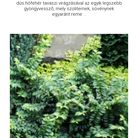
dús hófehér tavaszi virágzásával az egyik legszebb
gyöngyvessző, mely szoliternek, sövénynek
egyaránt reme ...