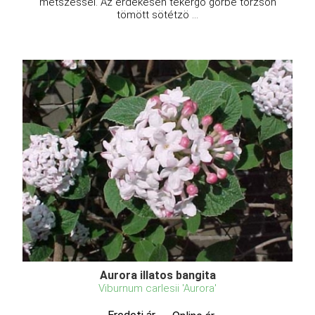
metszéssel. Az érdekesen tekergő görbe törzsön
tömött sötétzö ...
Aurora illatos bangita
Viburnum carlesii 'Aurora'