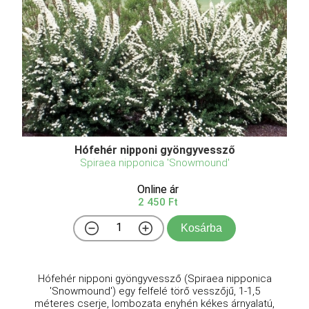
Hófehér nipponi gyöngyvessző
Spiraea nipponica 'Snowmound'
Online ár
2 450 Ft
Kosárba
Hófehér nipponi gyöngyvessző (Spiraea nipponica
'Snowmound') egy felfelé törő vesszőjű, 1-1,5
méteres cserje, lombozata enyhén kékes árnyalatú,