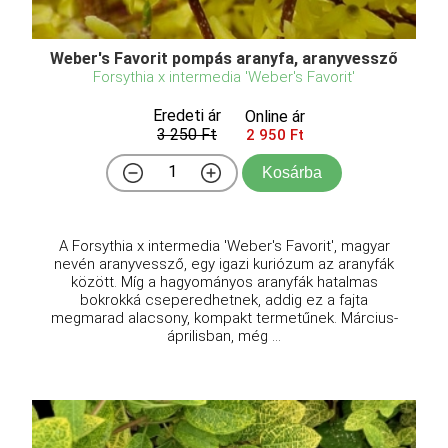
Weber's Favorit pompás aranyfa, aranyvessző
Forsythia x intermedia 'Weber's Favorit'
Eredeti ár
Online ár
3 250 Ft
2 950 Ft
Kosárba
A Forsythia x intermedia 'Weber's Favorit', magyar
nevén aranyvessző, egy igazi kuriózum az aranyfák
között. Míg a hagyományos aranyfák hatalmas
bokrokká cseperedhetnek, addig ez a fajta
megmarad alacsony, kompakt termetűnek. Március-
áprilisban, még ...