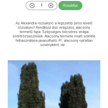
Kosárba
Az Alexandra rózsalonc a legszebb piros levelű
rózsalonc! Rendkívül dús virágzású, alacsony
termetű fajta. Szépséges tölcséres virágai
sötétrózsaszínűek. Alacsony termete miatt sokféle
felhasználása javasolható. Pl.: alacsony nyíratlan
sövényként, de ...