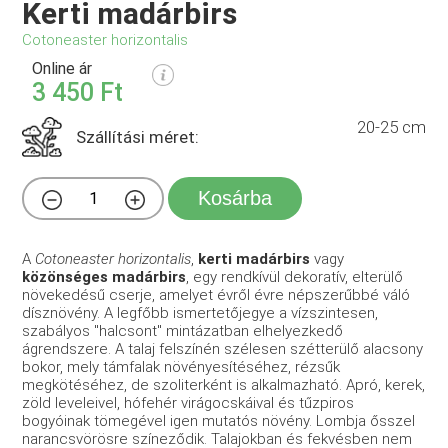
Kerti madárbirs
Cotoneaster horizontalis
Online ár
3 450 Ft
20-25 cm
Szállítási méret:
Kosárba
A
Cotoneaster horizontalis
,
kerti madárbirs
vagy
közönséges madárbirs
, egy rendkívül dekoratív, elterülő
növekedésű cserje, amelyet évről évre népszerűbbé váló
dísznövény. A legfőbb ismertetőjegye a vízszintesen,
szabályos "halcsont" mintázatban elhelyezkedő
ágrendszere. A talaj felszínén szélesen szétterülő alacsony
bokor, mely támfalak növényesítéséhez, rézsűk
megkötéséhez, de szoliterként is alkalmazható. Apró, kerek,
zöld leveleivel, hófehér virágocskáival és tűzpiros
bogyóinak tömegével igen mutatós növény. Lombja ősszel
narancsvörösre színeződik. Talajokban és fekvésben nem