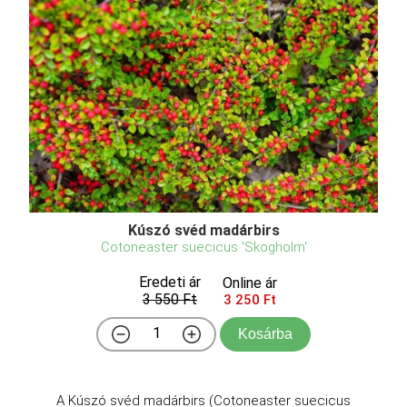
Kúszó svéd madárbirs
Cotoneaster suecicus 'Skogholm'
Eredeti ár
Online ár
3 550 Ft
3 250 Ft
Kosárba
A Kúszó svéd madárbirs (Cotoneaster suecicus