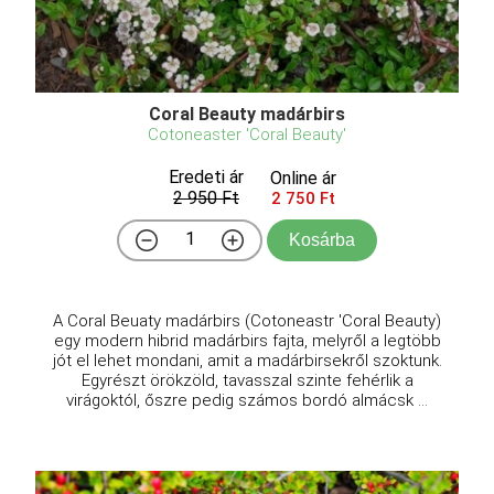
Coral Beauty madárbirs
Cotoneaster 'Coral Beauty'
Eredeti ár
Online ár
2 950 Ft
2 750 Ft
Kosárba
A Coral Beuaty madárbirs (Cotoneastr 'Coral Beauty)
egy modern hibrid madárbirs fajta, melyről a legtöbb
jót el lehet mondani, amit a madárbirsekről szoktunk.
Egyrészt örökzöld, tavasszal szinte fehérlik a
virágoktól, őszre pedig számos bordó almácsk ...