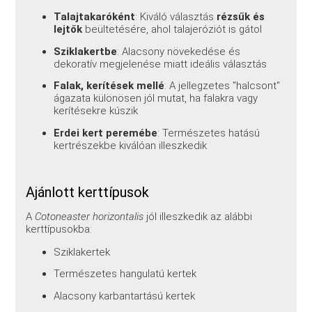
Talajtakaróként
: Kiváló választás
rézsűk és
lejtők
beültetésére, ahol talajeróziót is gátol
Sziklakertbe
: Alacsony növekedése és
dekoratív megjelenése miatt ideális választás
Falak, kerítések mellé
: A jellegzetes "halcsont"
ágazata különösen jól mutat, ha falakra vagy
kerítésekre kúszik
Erdei kert peremébe
: Természetes hatású
kertrészekbe kiválóan illeszkedik
Ajánlott kerttípusok
A
Cotoneaster horizontalis
jól illeszkedik az alábbi
kerttípusokba:
Sziklakertek
Természetes hangulatú kertek
Alacsony karbantartású kertek