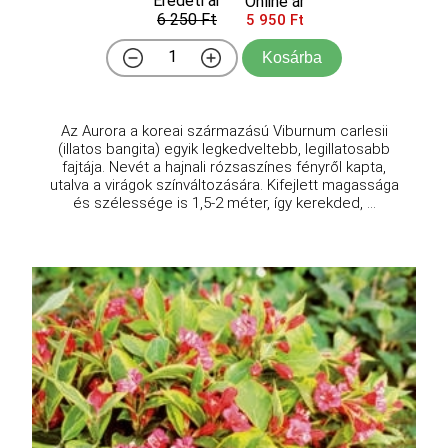
Eredeti ár
Online ár
6 250 Ft
5 950 Ft
Kosárba
Az Aurora a koreai származású Viburnum carlesii
(illatos bangita) egyik legkedveltebb, legillatosabb
fajtája. Nevét a hajnali rózsaszínes fényről kapta,
utalva a virágok színváltozására. Kifejlett magassága
és szélessége is 1,5-2 méter, így kerekded, ...