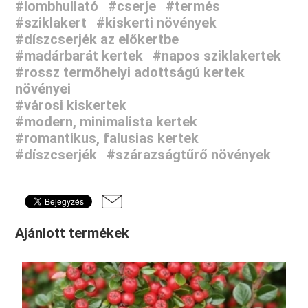
#lombhullató
#cserje
#termés
#sziklakert
#kiskerti növények
#díszcserjék az előkertbe
#madárbarát kertek
#napos sziklakertek
#rossz termőhelyi adottságú kertek
növényei
#városi kiskertek
#modern, minimalista kertek
#romantikus, falusias kertek
#díszcserjék
#szárazságtűrő növények
Ajánlott termékek