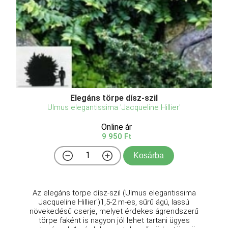
Elegáns törpe dísz-szil
Ulmus elegantissima 'Jacqueline Hillier'
Online ár
9 950 Ft
Kosárba
Az elegáns törpe dísz-szil (Ulmus elegantissima
Jacqueline Hillier')1,5-2 m-es, sűrű ágú, lassú
növekedésű cserje, melyet érdekes ágrendszerű
törpe faként is nagyon jól lehet tartani ügyes