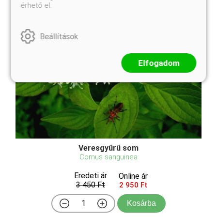
érhető el.
Beállítások
Elfogadom
Veresgyűrű som
Cornus sanguinea
Eredeti ár
Online ár
3 450 Ft
2 950 Ft
Kosárba