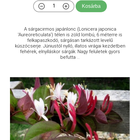
Kosárba
A sárgacirmos japánlonc (Lonicera japonica
'Aureoreticulata') télen is zöld lombú, 6 méterre is
felkapaszkodó, sárgásan tarkázott levelű
kúszócserje. Júniustól nyíló, illatos virágai kezdetben
fehérek, elnyíláskor sárgák. Nagy felületek gyors
befutta ...