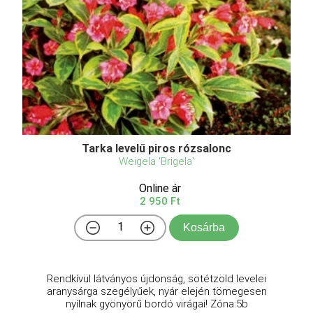
Tarka levelű piros rózsalonc
Weigela 'Brigela'
Online ár
2 950 Ft
Kosárba
Rendkívül látványos újdonság, sötétzöld levelei
aranysárga szegélyűek, nyár elején tömegesen
nyílnak gyönyörű bordó virágai! Zóna:5b