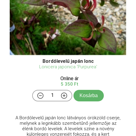
Bordólevelű japán lonc
Lonicera japonica 'Purpurea'
Online ár
5 350 Ft
Kosárba
A Bordólevelű japán lonc látványos örökzöld cserje,
melynek a leginkább szembetűnő jellemzője az
élénk bordó levelek. A levelek színe a növény
különleges vonzerejét fokozza, és a kert