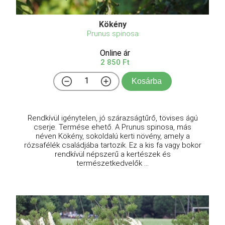
Kökény
Prunus spinosa
Online ár
2 850 Ft
Kosárba
Rendkívül igénytelen, jó szárazságtűrő, tövises ágú
cserje. Termése ehető. A Prunus spinosa, más
néven Kökény, sokoldalú kerti növény, amely a
rózsafélék családjába tartozik. Ez a kis fa vagy bokor
rendkívül népszerű a kertészek és
természetkedvelők ...