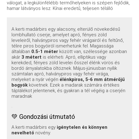
válogat, a legkülönfélébb termőhelyeken is szépen fejlődik,
hamar látványos lesz. Kínai eredetű, teljesen télálló
A kerti madárbirs egy alacsony, elterülő növekedésű
lombhullató cserje, amelyet apró, fényes zöld
leveleiről, halványpiros vagy fehér virágairól és feltűnő,
télire piros bogyóiról ismerhetünk fel. Magassága
általában
0.5-1 méter
között van, szélessége azonban
akár
3 métert
is elérheti. Apró, elliptikus vagy
kerekded, fényes zöld levelei ősszel élénk vörös és
bordó árnyalatokba öltöznek. Május-júniusban nyílik
számtalan apró, halványpiros vagy fehér virága,
melyeket a nyár végén
élénkpiros, 5-6 mm átmérőjű
bogyók
követnek. Ezek a madarak számára értékes
táplálékot jelentenek, és gyakran a tél végéig a cserjén
maradnak
.
💚 Gondozási útmutató
A kerti madárbirs egy
igénytelen és könnyen
nevelhető
növény.