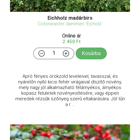
Eichholz madárbirs
Cotoneaster dammeri 'Eicholz'
Online ár
2 450 Ft
Kosárba
Apró fényes örökzöld leveleivel, tavasszal, és
nyárelőn nyíló kicsi fehér virágaival díszítő növény,
mely nagy jól alkalmazható félárnyékos, árnyékos
kopasz felületek növényesítésére, vagy éppen
meredek rézsűk szőnyeg szerű eltakarására. Jól tűri
a r ...