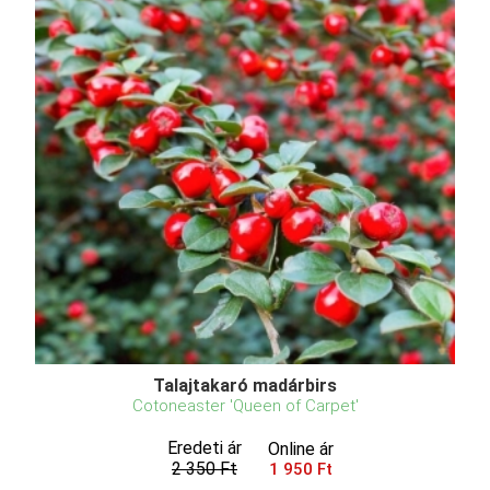
Talajtakaró madárbirs
Cotoneaster 'Queen of Carpet'
Eredeti ár
Online ár
2 350 Ft
1 950 Ft