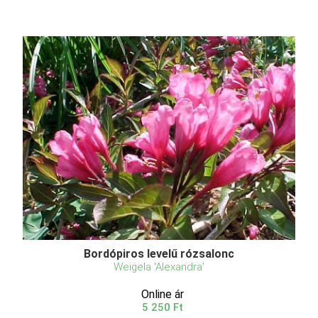
Bordópiros levelű rózsalonc
Weigela 'Alexandra'
Online ár
5 250 Ft