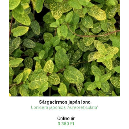
Sárgacirmos japán lonc
Lonicera japonica 'Aureoreticulata'
Online ár
3 350 Ft