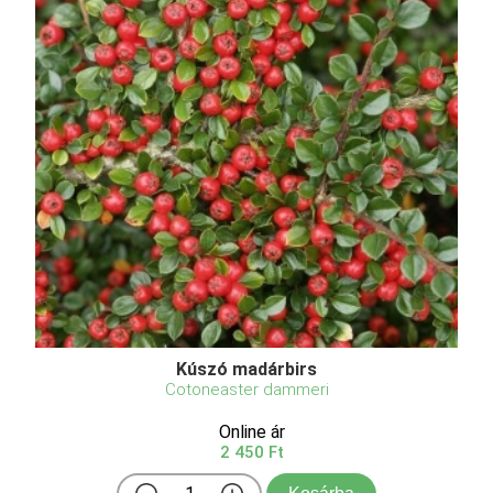
Kúszó madárbirs
Cotoneaster dammeri
Online ár
2 450 Ft