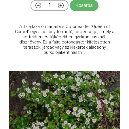
Kosárba
A Talajtakaró madárbirs Cotoneaster 'Queen of
Carpet' egy alacsony termetű, törpecserje, amely a
kertekben és tájképekben gyakran használt
dísznövény. Ez a fajta cotoneaster kifejezetten
teraszok, járdák vagy sziklakertek alacsony
burkolójaként haszn ...