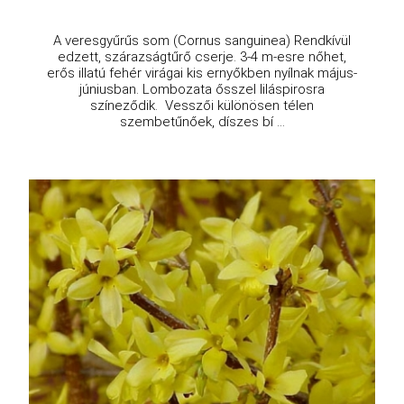
A veresgyűrűs som (Cornus sanguinea) Rendkívül
edzett, szárazságtűrő cserje. 3-4 m-esre nőhet,
erős illatú fehér virágai kis ernyőkben nyílnak május-
júniusban. Lombozata ősszel liláspirosra
színeződik. Vesszői különösen télen
szembetűnőek, díszes bí ...