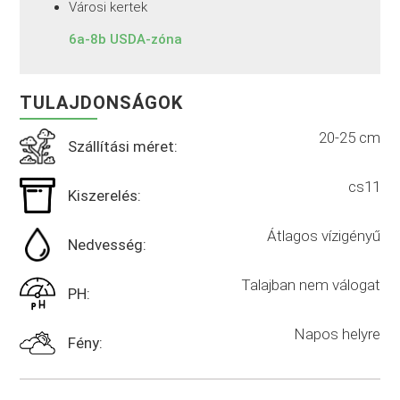
Városi kertek
6a-8b USDA-zóna
TULAJDONSÁGOK
20-25 cm
Szállítási méret:
cs11
Kiszerelés:
Átlagos vízigényű
Nedvesség:
Talajban nem válogat
PH:
Napos helyre
Fény: