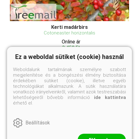
Kerti madárbirs
Cotoneaster horizontalis
Online ár
3 450 Ft
Ez a weboldal sütiket (cookie) használ
Kosárba
Weboldalunk tartalmának személyre szabott
megjelenítése és a böngészési élmény biztosítása
érdekében sütiket (cookie), illetve egyéb
A kerti madárbirs egy alacsony, elterülő növekedésű
technológiákat alkalmazunk. A sütik használatára
lombhullató cserje, amelyet apró, fényes zöld
vonatkozó irányelveinkről, valamint azok testreszabási
leveleiről, halványpiros vagy fehér virágairól és
lehetőségeiről bővebb információ
ide kattintva
feltűnő, télire piros bogyóiról ismerhetünk fel.
érhető el.
Magassága általában 0.5-1 méter között van,
szélesség ...
Beállítások