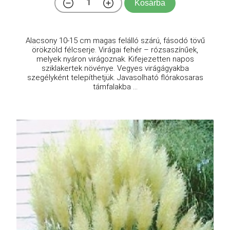
Kosárba
Alacsony 10-15 cm magas felálló szárú, fásodó tövű
örökzöld félcserje. Virágai fehér – rózsaszínűek,
melyek nyáron virágoznak. Kifejezetten napos
sziklakertek növénye. Vegyes virágágyakba
szegélyként telepíthetjük. Javasolható flórakosaras
támfalakba ...