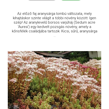
Az előző faj aranysárga lombú változata, mely
kihajtáskor szinte világít a többi növény között. Igen
szép! Az aranylevelű borsos varjúháj (Sedum acre
'Aurea') egy kedvelt pozsgás növény, amely a
kőrisfélék családjába tartozik. Kicsi, sűrű, aranysárga
...