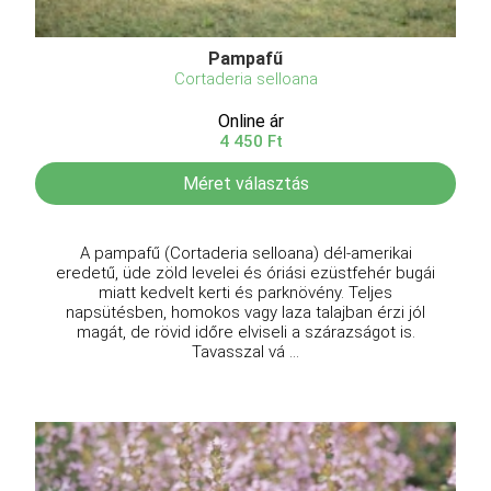
Pampafű
Cortaderia selloana
Online ár
4 450 Ft
Méret választás
A pampafű (Cortaderia selloana) dél-amerikai
eredetű, üde zöld levelei és óriási ezüstfehér bugái
miatt kedvelt kerti és parknövény. Teljes
napsütésben, homokos vagy laza talajban érzi jól
magát, de rövid időre elviseli a szárazságot is.
Tavasszal vá ...