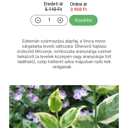
Eredeti ár
Online ár
5 110 Ft
3 950 Ft
Kosárba
Editerrán származású alapfaj, a Vinca minor
sárgatarka levelű változata. Elheverő hajtású
örökzöld félcserje, lombozata aranysárga színnel
tarkázott (a levelek közepén nagy aranysárga folt
található), szép hátteret adva májusban nyíló kék
virágainak. ...