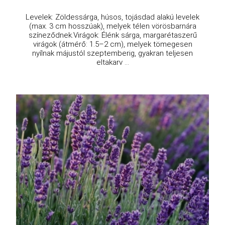
Levelek: Zöldessárga, húsos, tojásdad alakú levelek
(max. 3 cm hosszúak), melyek télen vörösbarnára
színeződnek.Virágok: Élénk sárga, margarétaszerű
virágok (átmérő: 1.5–2 cm), melyek tömegesen
nyílnak májustól szeptemberig, gyakran teljesen
eltakarv ...