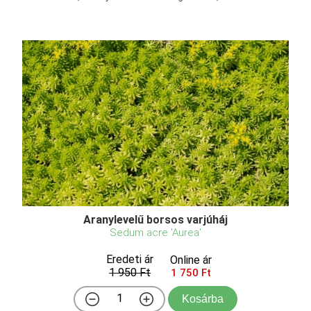
Aranylevelű borsos varjúháj
Sedum acre 'Aurea'
Eredeti ár
Online ár
1 950 Ft
1 750 Ft
Kosárba