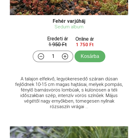
Fehér varjúháj
Sedum album
Eredeti ár
Online ár
1 950 Ft
1 750 Ft
Kosárba
A talajon elfekvő, legyökeresedő szárain dúsan
fejlődnek 10-15 cm magas hajtásai, melyek pompás,
fénylő barnásvörös lombúak, s különösen a téli
időszakban szép, intenzív vörös színűek. Május
végétől nagy ernyőkben, tömegesen nyílnak
rózsaszín virágai ...