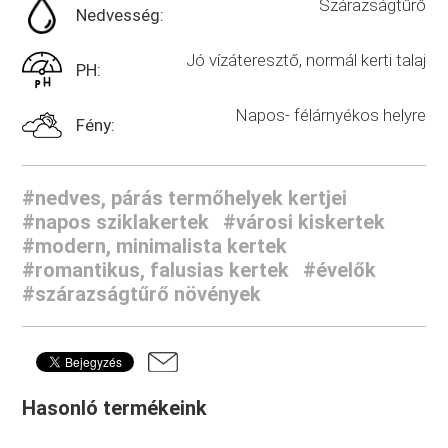
Szárazságtűrő
Nedvesség:
Jó vízáteresztő, normál kerti talaj
PH:
Napos- félárnyékos helyre
Fény:
#nedves, párás termőhelyek kertjei
#napos sziklakertek
#városi kiskertek
#modern, minimalista kertek
#romantikus, falusias kertek
#évelők
#szárazságtűrő növények
Hasonló termékeink