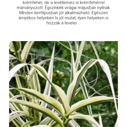
krémfehér, de a levéllemez is krémfehérrel
márványozott. Égszínkék virágai májusban nyílnak.
MInden kerttípusban jól alkalmazható. Egészen
árnyékos helyeken ls jól mutat, ilyen helyeken is
hozzák a levelei ...