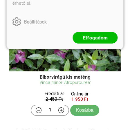
érhető el.
Beállítások
Elfogadom
Bíborvirágú kis meténg
Vinca minor 'Atropurpurea'
Eredeti ár
Online ár
2 450 Ft
1 950 Ft
Kosárba