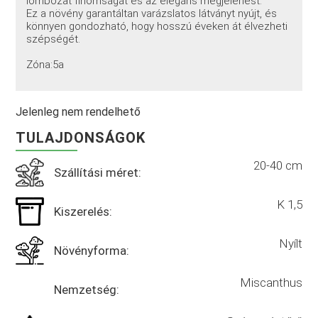
lombozat finomságát és az elegáns megjelenést.
Ez a növény garantáltan varázslatos látványt nyújt, és
könnyen gondozható, hogy hosszú éveken át élvezheti
szépségét.
Zóna:5a
Jelenleg nem rendelhető
TULAJDONSÁGOK
20-40 cm
Szállítási méret:
K 1,5
Kiszerelés:
Nyílt
Növényforma:
Miscanthus
Nemzetség: