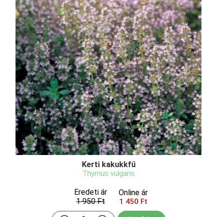
Kerti kakukkfű
Thymus vulgaris
Eredeti ár
Online ár
1 950 Ft
1 450 Ft