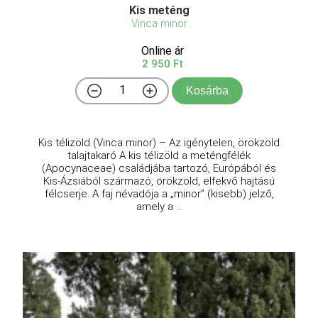
Kis meténg
Vinca minor
Online ár
2 950 Ft
Kosárba
Kis télizöld (Vinca minor) – Az igénytelen, örökzöld
talajtakaró A kis télizöld a meténgfélék
(Apocynaceae) családjába tartozó, Európából és
Kis-Ázsiából származó, örökzöld, elfekvő hajtású
félcserje. A faj névadója a „minor” (kisebb) jelző,
amely a ...