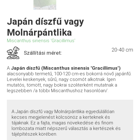
Japán díszfű vagy
Molnárpántlika
Miscanthus sinensis 'Gracillimus'
20-40 cm
Szállítási méret:
A
Japán díszfű (Miscanthus sinensis 'Gracillimus')
alacsonyabb termetű, 100-120 cm-es bokorrá növő japánfű.
Levelei keskenyek, sűrű, nagy csomót alkotnak. Igen
mutatós, tömött, nagy bokrai szoliterként mutatnak a
legszebben /a többi Miscanthushoz hasonlóan/.
A Japán díszfű vagy Molnárpántlika egyedülállóan
kecses megjelenést kölcsönöz a kerteknek és
tájaknak. Ez a fajta, magas növekedése és finom
lombozata miatt népszerű választás a kertészek és
tájépítészek körében.