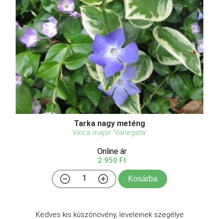
Tarka nagy meténg
Vinca major 'Variegata'
Online ár
2 950 Ft
Kosárba
Kedves kis kúszónövény, leveleinek szegélye