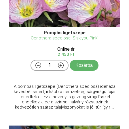
Pompás ligetszépe
Oenothera speciosa 'Siskiyou Pink'
Online ár
2 450 Ft
Kosárba
A pompás ligetszépe (Oenothera speciosa) idehaza
kevésbé ismert, inkább a nemzetség sárgvirágú fajai
terjedtek el. Ez a növény is gazdag virágdísszel
rendelkezik, de a szirmai halvány rózsaszínek.
kedvezőtlen száraz talajviszonyokat is jól tűr, így r ...