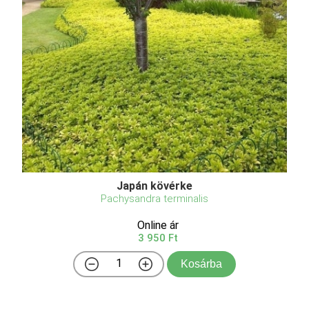
Japán kövérke
Pachysandra terminalis
Online ár
3 950 Ft
Kosárba