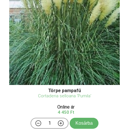
Törpe pampafű
Cortaderia selloana 'Pumila'
Online ár
4 450 Ft
Kosárba