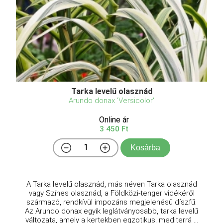
Tarka levelű olasznád
Arundo donax 'Versicolor'
Online ár
3 450 Ft
Kosárba
A Tarka levelű olasznád, más néven Tarka olasznád
vagy Színes olasznád, a Földközi-tenger vidékéről
származó, rendkívül impozáns megjelenésű díszfű.
Az Arundo donax egyik leglátványosabb, tarka levelű
változata, amely a kertekben egzotikus, mediterrá ...