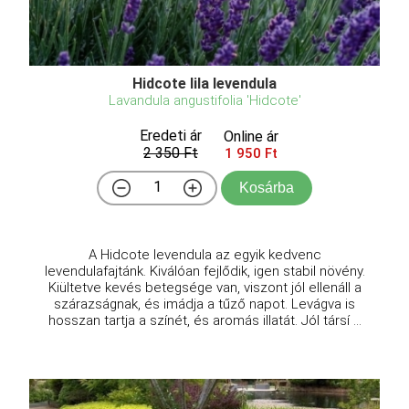
Hidcote lila levendula
Lavandula angustifolia 'Hidcote'
Eredeti ár
Online ár
2 350 Ft
1 950 Ft
Kosárba
A Hidcote levendula az egyik kedvenc
levendulafajtánk. Kiválóan fejlődik, igen stabil növény.
Kiültetve kevés betegsége van, viszont jól ellenáll a
szárazságnak, és imádja a tűző napot. Levágva is
hosszan tartja a színét, és aromás illatát. Jól társí ...