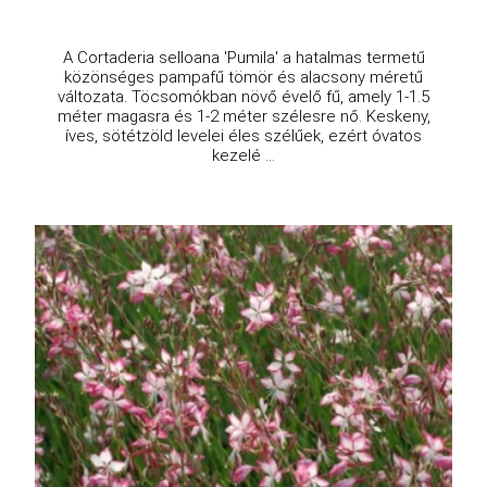
A Cortaderia selloana 'Pumila' a hatalmas termetű
közönséges pampafű tömör és alacsony méretű
változata. Töcsomókban növő évelő fű, amely 1-1.5
méter magasra és 1-2 méter szélesre nő. Keskeny,
íves, sötétzöld levelei éles szélűek, ezért óvatos
kezelé ...