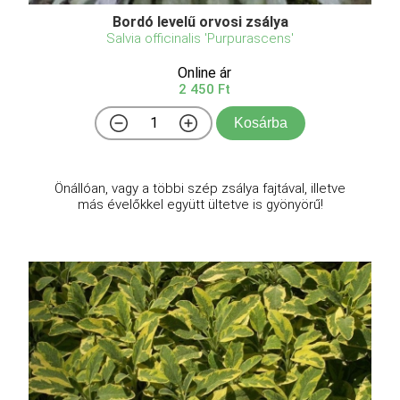
Bordó levelű orvosi zsálya
Salvia officinalis 'Purpurascens'
Online ár
2 450 Ft
Kosárba
Önállóan, vagy a többi szép zsálya fajtával, illetve
más évelőkkel együtt ültetve is gyönyörű!