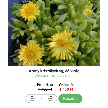
Arany kristályvirág, délvirág
Delosperma nubigenum
Eredeti ár
Online ár
1 750 Ft
1 450 Ft
Kosárba