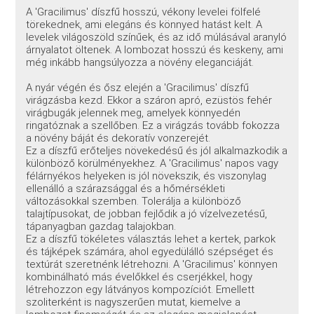
A 'Gracilimus' díszfű hosszú, vékony levelei fölfelé
törekednek, ami elegáns és könnyed hatást kelt. A
levelek világoszöld színűek, és az idő múlásával aranyló
árnyalatot öltenek. A lombozat hosszú és keskeny, ami
még inkább hangsúlyozza a növény eleganciáját.
A nyár végén és ősz elején a 'Gracilimus' díszfű
virágzásba kezd. Ekkor a száron apró, ezüstös fehér
virágbugák jelennek meg, amelyek könnyedén
ringatóznak a szellőben. Ez a virágzás tovább fokozza
a növény báját és dekoratív vonzerejét.
Ez a díszfű erőteljes növekedésű és jól alkalmazkodik a
különböző körülményekhez. A 'Gracilimus' napos vagy
félárnyékos helyeken is jól növekszik, és viszonylag
ellenálló a szárazsággal és a hőmérsékleti
változásokkal szemben. Tolerálja a különböző
talajtípusokat, de jobban fejlődik a jó vízelvezetésű,
tápanyagban gazdag talajokban.
Ez a díszfű tökéletes választás lehet a kertek, parkok
és tájképek számára, ahol egyedülálló szépséget és
textúrát szeretnénk létrehozni. A 'Gracilimus' könnyen
kombinálható más évelőkkel és cserjékkel, hogy
létrehozzon egy látványos kompozíciót. Emellett
szoliterként is nagyszerűen mutat, kiemelve a