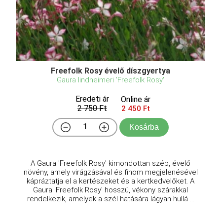
Freefolk Rosy évelő díszgyertya
Gaura lindheimeri 'Freefolk Rosy'
Eredeti ár
Online ár
2 750 Ft
2 450 Ft
Kosárba
A Gaura 'Freefolk Rosy' kimondottan szép, évelő
növény, amely virágzásával és finom megjelenésével
kápráztatja el a kertészeket és a kertkedvelőket. A
Gaura 'Freefolk Rosy' hosszú, vékony szárakkal
rendelkezik, amelyek a szél hatására lágyan hullá ...