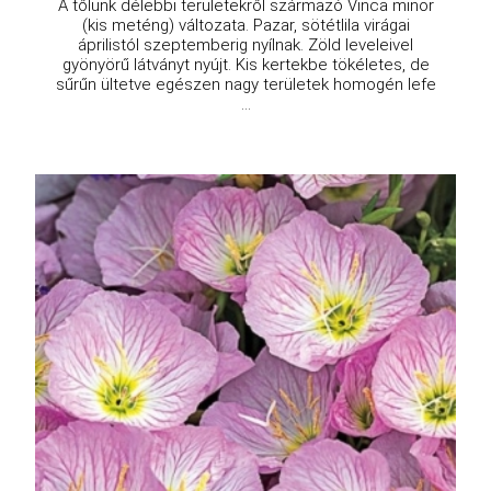
A tőlünk délebbi területekről származó Vinca minor
(kis meténg) változata. Pazar, sötétlila virágai
áprilistól szeptemberig nyílnak. Zöld leveleivel
gyönyörű látványt nyújt. Kis kertekbe tökéletes, de
sűrűn ültetve egészen nagy területek homogén lefe
...