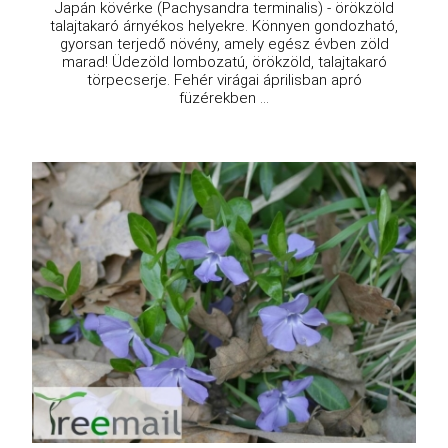
Japán kövérke (Pachysandra terminalis) - örökzöld
talajtakaró árnyékos helyekre. Könnyen gondozható,
gyorsan terjedő növény, amely egész évben zöld
marad! Üdezöld lombozatú, örökzöld, talajtakaró
törpecserje. Fehér virágai áprilisban apró
füzérekben ...