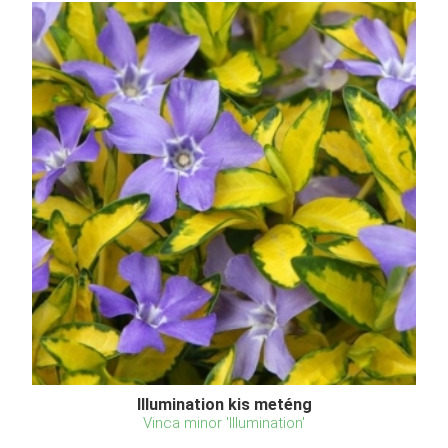
Illumination kis meténg
Vinca minor 'Illumination'