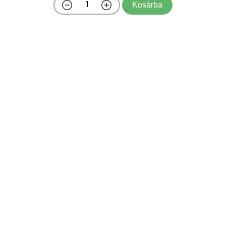
Kosárba
Kereklevelű örökzöld babérmeggy (Prunus
laurocerasus 'Rotundifolia') – Az erőteljes, örökzöld
sövénynövény A kereklevelű örökzöld babérmeggy a
rózsafélék (Rosaceae) családjába tartozó, Délkelet-
Európából, a Balkánról és a Kaukázusból származó,
örökzö ...