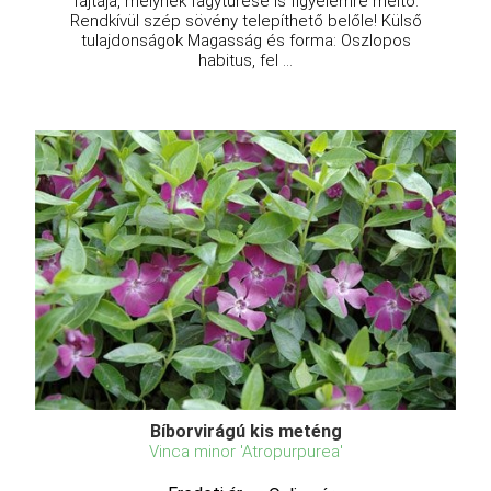
fajtája, melynek fagytűrése is figyelemre méltó.
Rendkívül szép sövény telepíthető belőle! Külső
tulajdonságok Magasság és forma: Oszlopos
habitus, fel ...
Bíborvirágú kis meténg
Vinca minor 'Atropurpurea'