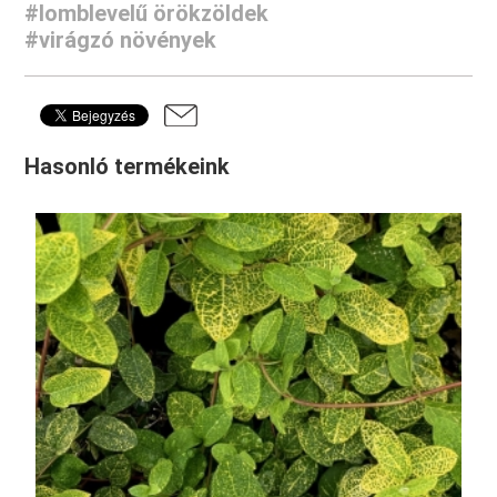
#lomblevelű örökzöldek
#virágzó növények
Hasonló termékeink