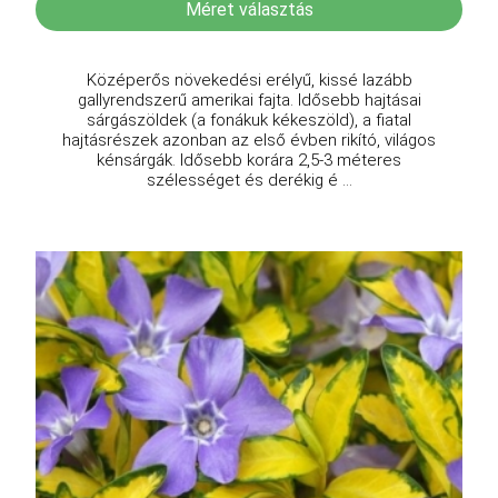
Méret választás
Középerős növekedési erélyű, kissé lazább
gallyrendszerű amerikai fajta. Idősebb hajtásai
sárgászöldek (a fonákuk kékeszöld), a fiatal
hajtásrészek azonban az első évben rikító, világos
kénsárgák. Idősebb korára 2,5-3 méteres
szélességet és derékig é ...