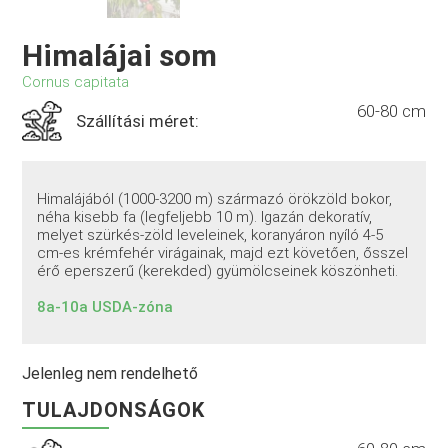
Himalájai som
Cornus capitata
60-80 cm
Szállítási méret:
Himalájából (1000-3200 m) származó örökzöld bokor,
néha kisebb fa (legfeljebb 10 m). Igazán dekoratív,
melyet szürkés-zöld leveleinek, koranyáron nyíló 4-5
cm-es krémfehér virágainak, majd ezt követően, ősszel
érő eperszerű (kerekded) gyümölcseinek köszönheti.
8a-10a USDA-zóna
Jelenleg nem rendelhető
TULAJDONSÁGOK