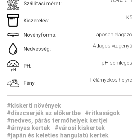
60-80 cm
Szállítási méret:
K5
Kiszerelés:
Laposan elágazó
Növényforma:
Átlagos vízigényű
Nedvesség:
pH semleges
PH:
Félárnyékos helyre
Fény:
#kiskerti növények
#díszcserjék az előkertbe
#ritkaságok
#nedves, párás termőhelyek kertjei
#árnyas kertek
#városi kiskertek
#japán és keleties hangulatú kertek