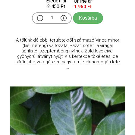
Eredeti ár
Online ár
2 450 Ft
1 950 Ft
Kosárba
A tőlünk délebbi területekről származó Vinca minor
(kis meténg) változata. Pazar, sötétlila virágai
áprilistól szeptemberig nyílnak. Zöld leveleivel
gyönyörű látványt nyújt. Kis kertekbe tökéletes, de
sűrűn ültetve egészen nagy területek homogén lefe
...