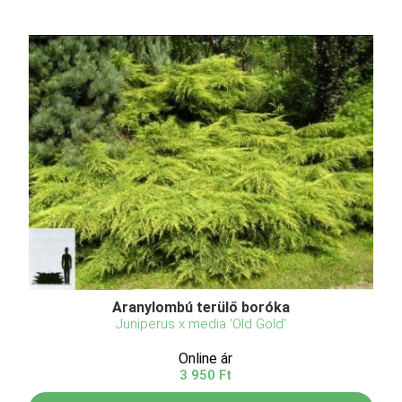
Aranylombú terülő boróka
Juniperus x media 'Old Gold'
Online ár
3 950 Ft