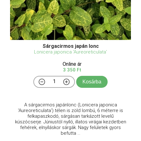
Sárgacirmos japán lonc
Lonicera japonica 'Aureoreticulata'
Online ár
3 350 Ft
Kosárba
A sárgacirmos japánlonc (Lonicera japonica
'Aureoreticulata') télen is zöld lombú, 6 méterre is
felkapaszkodó, sárgásan tarkázott levelű
kúszócserje. Júniustól nyíló, illatos virágai kezdetben
fehérek, elnyíláskor sárgák. Nagy felületek gyors
befutta ...