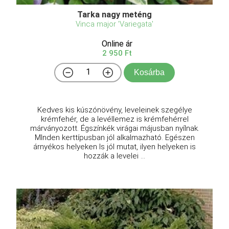
Tarka nagy meténg
Vinca major 'Variegata'
Online ár
2 950 Ft
Kosárba
Kedves kis kúszónövény, leveleinek szegélye
krémfehér, de a levéllemez is krémfehérrel
márványozott. Égszínkék virágai májusban nyílnak.
MInden kerttípusban jól alkalmazható. Egészen
árnyékos helyeken ls jól mutat, ilyen helyeken is
hozzák a levelei ...