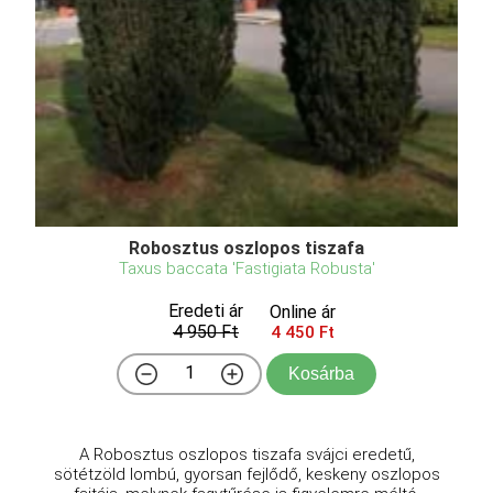
Robosztus oszlopos tiszafa
Taxus baccata 'Fastigiata Robusta'
Eredeti ár
Online ár
4 950 Ft
4 450 Ft
Kosárba
A Robosztus oszlopos tiszafa svájci eredetű,
sötétzöld lombú, gyorsan fejlődő, keskeny oszlopos