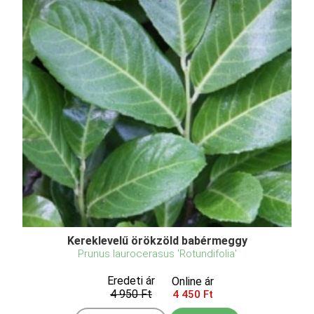
Kereklevelű örökzöld babérmeggy
Prunus laurocerasus 'Rotundifolia'
Eredeti ár
Online ár
4 950 Ft
4 450 Ft