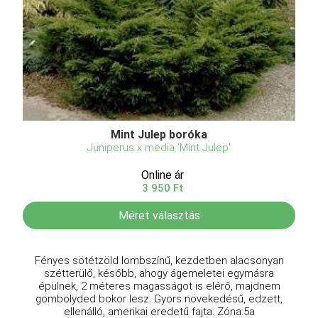
Mint Julep boróka
Juniperus x media 'Mint Julep'
Online ár
3 950 Ft
Méret választás
Fényes sötétzöld lombszínű, kezdetben alacsonyan
szétterülő, később, ahogy ágemeletei egymásra
épülnek, 2 méteres magasságot is elérő, majdnem
gömbölyded bokor lesz. Gyors növekedésű, edzett,
ellenálló, amerikai eredetű fajta. Zóna:5a