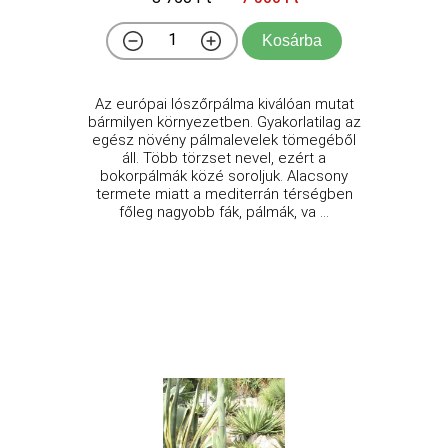
Kosárba
Az európai lószőrpálma kiválóan mutat
bármilyen környezetben. Gyakorlatilag az
egész növény pálmalevelek tömegéből
áll. Több törzset nevel, ezért a
bokorpálmák közé soroljuk. Alacsony
termete miatt a mediterrán térségben
főleg nagyobb fák, pálmák, va ...