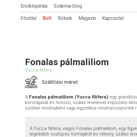
Enciklopédia
Szakmai blog
Főoldal
Bolt
Rólunk
Magazin
Kapcsolat
Fonalas pálmaliliom
Yucca filifera
Szállítási méret:
A
Fonalas pálmaliliom (Yucca filifera)
egy grandiózu
koronájával és hosszú, szálas leveleivel impozáns látvá
szoliter növényként vagy egzotikus növénycsoportok ré
A Yucca filifera, vagyis Fonalas pálmaliliom, egy fi
leginkább oszlopos formájáról és vékony, szálas leve