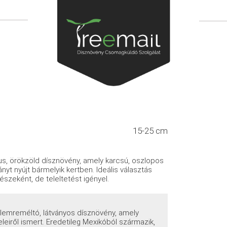
15-25 cm
s, örökzöld dísznövény, amely karcsú, oszlopos
nyt nyújt bármelyik kertben. Ideális választás
szeként, de teleltetést igényel.
gyelemreméltó, látványos dísznövény, amely
leiről ismert. Eredetileg Mexikóból származik,