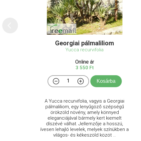
Georgiai pálmaliliom
Yucca recurvifolia
Online ár
3 550 Ft
Kosárba
A Yucca recurvifolia, vagyis a Georgiai
pálmaliliom, egy lenyűgöző szépségű
örökzöld növény, amely könnyed
eleganciájával bármely kert kiemelt
díszévé válhat. Jellemzője a hosszú,
ívesen lehajló levelek, melyek színükben a
világos- és kékeszöld közöt ...