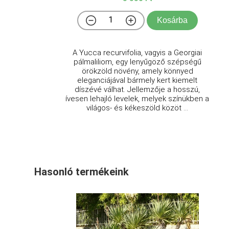
Kosárba
A Yucca recurvifolia, vagyis a Georgiai
pálmaliliom, egy lenyűgöző szépségű
örökzöld növény, amely könnyed
eleganciájával bármely kert kiemelt
díszévé válhat. Jellemzője a hosszú,
ívesen lehajló levelek, melyek színükben a
világos- és kékeszöld közöt ...
Hasonló termékeink