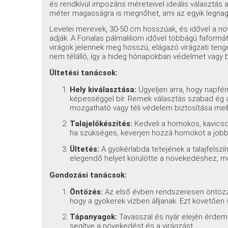
és rendkívül impozáns méreteivel ideális választás a 
méter magasságra is megnőhet, ami az egyik legnag
Levelei merevek, 30-50 cm hosszúak, és idővel a nö
adják. A Fonalas pálmaliliom idővel többágú faformát
virágok jelennek meg hosszú, elágazó virágzati ten
nem télálló, így a hideg hónapokban védelmet vagy bel
Ültetési tanácsok:
Hely kiválasztása:
Ügyeljen arra, hogy napfény
képességgel bír. Remek választás szabad ég a
mozgatható vagy téli védelem biztosítása mell
Talajelőkészítés:
Kedveli a homokos, kavicsos 
ha szükséges, keverjen hozzá homokot a jobb
Ültetés:
A gyökérlabda tetejének a talajfelszí
elegendő helyet körülötte a növekedéshez, me
Gondozási tanácsok:
Öntözés:
Az első évben rendszeresen öntözz
hogy a gyökerek vízben álljanak. Ezt követően
Tápanyagok:
Tavasszal és nyár elején érdeme
segítve a növekedést és a virágzást.