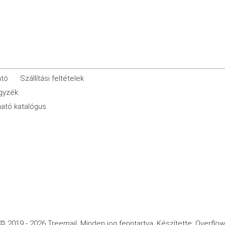
ató
Szállítási feltételek
egyzék
ató katalógus
© 2019 - 2026 Treemail.
Minden jog fenntartva.
Készítette: Overflow