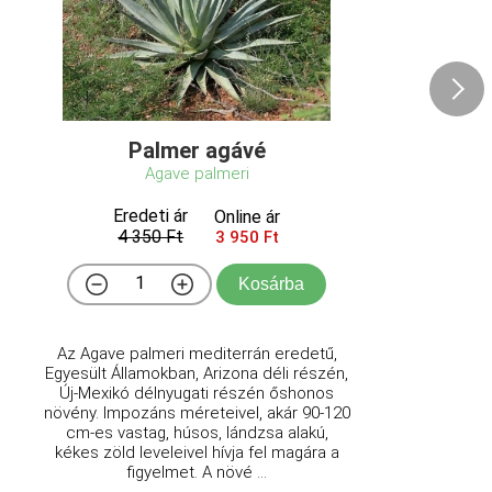
Palmer agávé
Agave palmeri
Eredeti ár
Online ár
4 350 Ft
3 950 Ft
Kosárba
Az Agave palmeri mediterrán eredetű,
Egyesült Államokban, Arizona déli részén,
Új-Mexikó délnyugati részén őshonos
növény. Impozáns méreteivel, akár 90-120
cm-es vastag, húsos, lándzsa alakú,
kékes zöld leveleivel hívja fel magára a
figyelmet. A növé ...