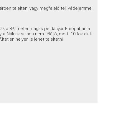
ltérben telelteni vagy megfelelő téli védelemmel
tkák a 8-9 méter magas példányai. Európában a
i. Nálunk sajnos nem télálló, mert -10 fok alatt
etlen helyen is lehet teleltetni.