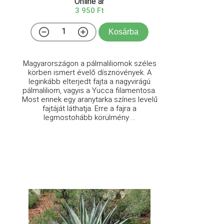
Online ár
3 950 Ft
Kosárba
Magyarországon a pálmaliliomok széles
körben ismert évelő dísznövények. A
leginkább elterjedt fajta a nagyvirágú
pálmaliliom, vagyis a Yucca filamentosa.
Most ennek egy aranytarka színes levelű
fajtáját láthatja. Erre a fajra a
legmostohább körülmény ...