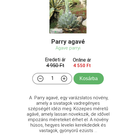
Parry agavé
Agave parryi
Eredeti ár
Online ár
4 950 Ft
4 550 Ft
Kosárba
A Parry agavé, egy varázslatos növény,
amely a sivatagok vadregényes
szépségét idézi meg. Közepes méretű
agávé, amely lassan növekszik, de idővel
impozáns méreteket érhet el. A növény
húsos, hegyes levelei kerekdedek és
vastagok, gyönyörű ezüsts ...