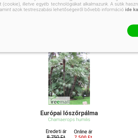
 (cookie), illetve egyéb technológiákat alkalmazunk. A sütik hasz
valamint azok testreszabási lehetőségeiről bővebb információ
ide k
Európai lószőrpálma
Chamaerops humilis
Eredeti ár
Online ár
8 750 Ft
7 500 Ft