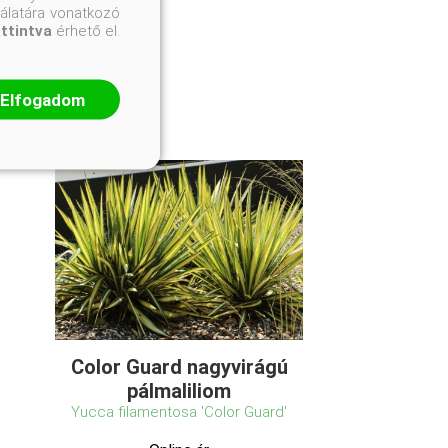
nálatára vonatkozó
attintva
érhető el.
Elfogadom
Color Guard nagyvirágú
pálmaliliom
Yucca filamentosa 'Color Guard'