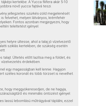
tájképi kertekbe. A Yucca filifera akár 5-10
yobbra növő yucca fajtává teszi.
vény jellegzetes szürkés-zöld megjelenését
 is felvehet, melyen látványos, krémfehér
gelyeken. Fontos azonban megjegyezni, hogy
téri teleltetést igényel.
es helyre ültesse, ahol a talaj jó vízelvezető
latti sziklás kertekben, de szükség esetén
ett.
talajt. Ültetés előtt lazítsa meg a földet, és
 vízelvezetés érdekében.
nnel egy magasságban kell lennie. Hagyjon
rt széles koronát és több törzset is nevelhet.
e, hogy meggyökeresedjen, de ne hagyja,
 szárazságtűrő és minimális öntözést igényel.
s lassú lebomlású műtrágyával táplálni, ezzel