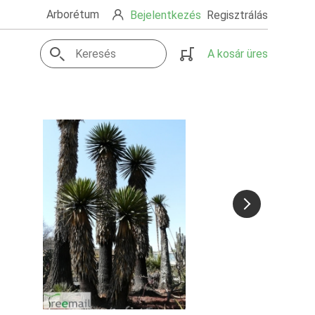
Arborétum
Bejelentkezés
Regisztrálás
A kosár üres