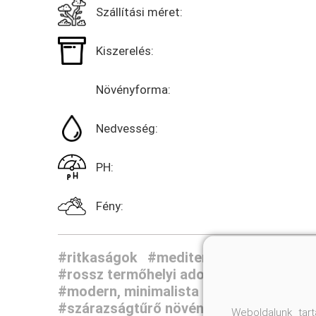
Szállítási méret:
Kiszerelés:
Növényforma:
Nedvesség:
PH:
Fény:
#ritkaságok
#mediterrán növények
#
#rossz termőhelyi adottságú kertek nö
#modern, minimalista kertek
#klímavál
#szárazságtűrő növények
Weboldalunk tar