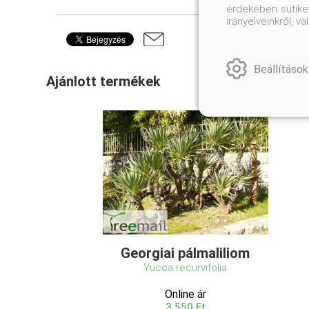
érdekében sütiket
irányelveinkről, 
Beállítások
Ajánlott termékek
Georgiai pálmaliliom
Yucca recurvifolia
Online ár
3 550 Ft