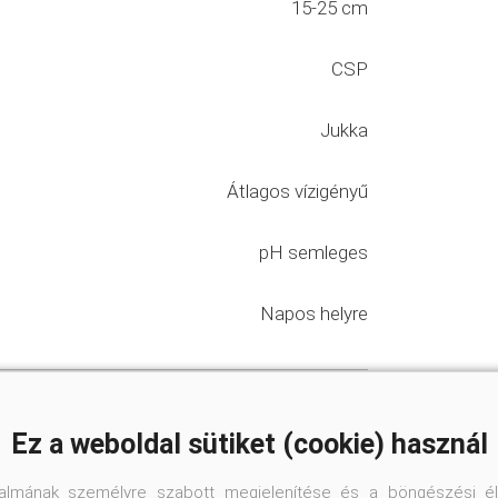
15-25 cm
CSP
Jukka
Átlagos vízigényű
pH semleges
Napos helyre
napos sziklakertek
vényei
Ez a weboldal sütiket (cookie) használ
tozás nyertesei
#évelők
talmának személyre szabott megjelenítése és a böngészési él