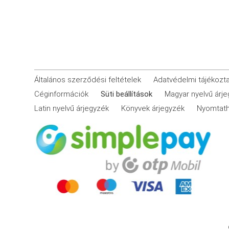
Általános szerződési feltételek
Adatvédelmi tájékozt
Céginformációk
Süti beállítások
Magyar nyelvű árj
Latin nyelvű árjegyzék
Könyvek árjegyzék
Nyomtath