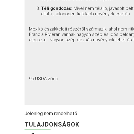
Téli gondozás:
Mivel nem télálló, javasolt be
ellátni, különösen fiatalabb növények esetén.
Mexikó északkeleti részéről származik, ahol nem ri
Francia Riviérán vannak nagyon szép és idős példánya
elpusztul. Nagyon szép dézsás növényünk lehet és fűt
9a USDA-zóna
Jelenleg nem rendelhető
TULAJDONSÁGOK