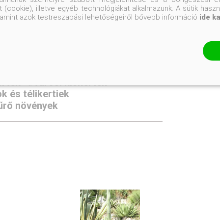
Talajban nem válogat
 (cookie), illetve egyéb technológiákat alkalmazunk. A sütik hasz
valamint azok testreszabási lehetőségeiről bővebb információ
ide k
Napos helyre
őkertbe
#ritkaságok
ertek
#városi kiskertek
 és télikertiek
űrő növények