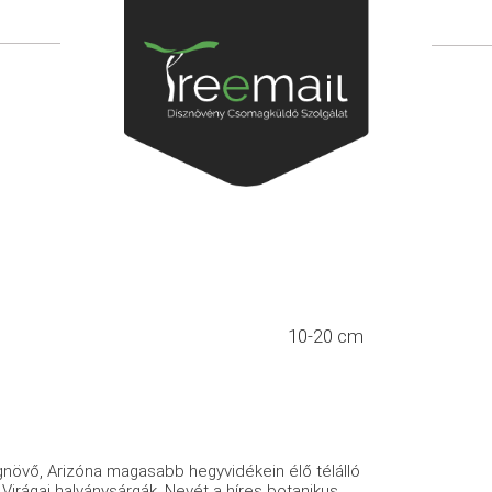
10-20 cm
övő, Arizóna magasabb hegyvidékein élő télálló
irágai halványsárgák. Nevét a híres botanikus,