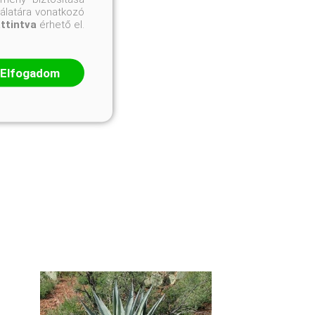
nálatára vonatkozó
attintva
érhető el.
Elfogadom