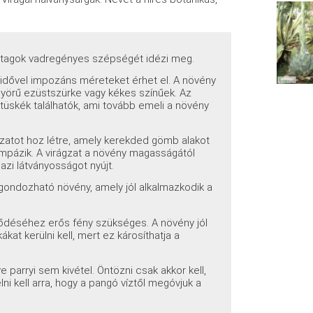
vatagok vadregényes szépségét idézi meg.
 idővel impozáns méreteket érhet el. A növény
nyörű ezüstszürke vagy kékes színűek. Az
üskék találhatók, ami tovább emeli a növény
atot hoz létre, amely kerekded gömb alakot
pompázik. A virágzat a növény magasságától
zi látványosságot nyújt.
gondozható növény, amely jól alkalmazkodik a
ejlődéséhez erős fény szükséges. A növény jól
ákat kerülni kell, mert ez károsíthatja a
parryi sem kivétel. Öntözni csak akkor kell,
lni kell arra, hogy a pangó víztől megóvjuk a