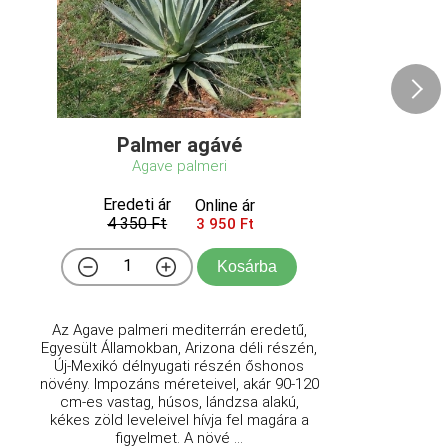
Palmer agávé
Agave palmeri
Eredeti ár
Online ár
4 350 Ft
3 950 Ft
Kosárba
Az Agave palmeri mediterrán eredetű,
Egyesült Államokban, Arizona déli részén,
Új-Mexikó délnyugati részén őshonos
növény. Impozáns méreteivel, akár 90-120
cm-es vastag, húsos, lándzsa alakú,
kékes zöld leveleivel hívja fel magára a
figyelmet. A növé ...