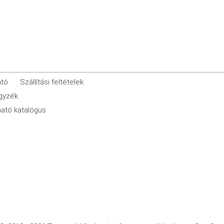
ató
Szállítási feltételek
egyzék
ató katalógus