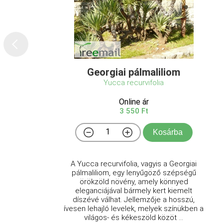
Georgiai pálmaliliom
Yucca recurvifolia
Online ár
3 550 Ft
Kosárba
A Yucca recurvifolia, vagyis a Georgiai
pálmaliliom, egy lenyűgöző szépségű
örökzöld növény, amely könnyed
eleganciájával bármely kert kiemelt
díszévé válhat. Jellemzője a hosszú,
ívesen lehajló levelek, melyek színükben a
világos- és kékeszöld közöt ...