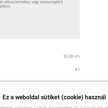
án stílusú kertekbe, vagy szárazságtűrő
idézni.
10-20 cm
K1
Jukka
Szárazságtűrő
Ez a weboldal sütiket (cookie) használ
talmának személyre szabott megjelenítése és a böngészési él