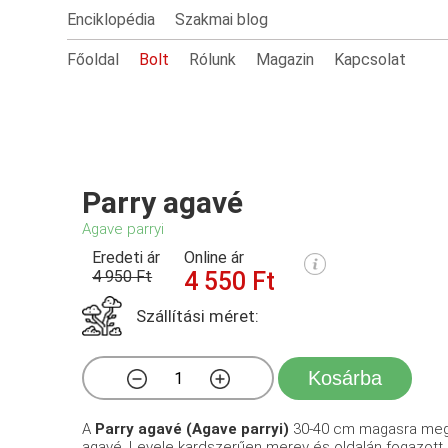
Enciklopédia
Szakmai blog
Főoldal
Bolt
Rólunk
Magazin
Kapcsolat
Parry agavé
Agave parryi
Eredeti ár
Online ár
4 950 Ft
4 550 Ft
Szállítási méret:
Kosárba
A
Parry agavé (Agave parryi)
30-40 cm magasra megn
agavé. Levele kardszerűen merev és oldalán fogazott. V