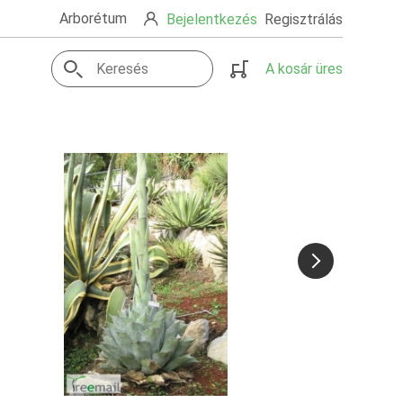
Arborétum
Bejelentkezés
Regisztrálás
A kosár üres