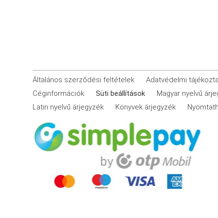
Általános szerződési feltételek
Adatvédelmi tájékozt
Céginformációk
Süti beállítások
Magyar nyelvű árj
Latin nyelvű árjegyzék
Könyvek árjegyzék
Nyomtath