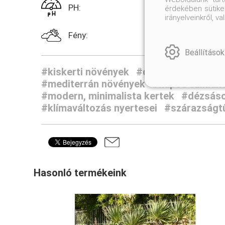
PH:
érdekében sütiket
irányelveinkről, 
Fény:
Beállítások
#kiskerti növények
#díszcserjék az el
#mediterrán növények
#napos sziklak
#modern, minimalista kertek
#dézsások
#klímaváltozás nyertesei
#szárazságt
Hasonló termékeink