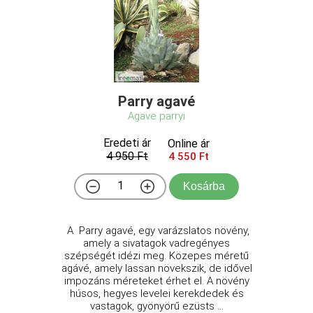
Parry agavé
Agave parryi
Eredeti ár
Online ár
4 950 Ft
4 550 Ft
Kosárba
A Parry agavé, egy varázslatos növény,
amely a sivatagok vadregényes
szépségét idézi meg. Közepes méretű
agávé, amely lassan növekszik, de idővel
impozáns méreteket érhet el. A növény
húsos, hegyes levelei kerekdedek és
vastagok, gyönyörű ezüsts ...