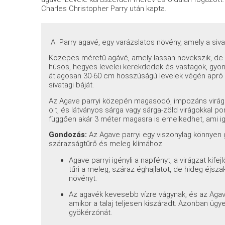
Charles Christopher Parry után kapta.
A Parry agavé, egy varázslatos növény, amely a si
Közepes
méretű agávé, amely lassan növekszik, de
húsos, hegyes levelei kerekdedek és vastagok, gyö
átlagosan 30-60 cm hosszúságú levelek végén apró t
sivatagi báját.
Az Agave parryi közepén magasodó, impozáns virágz
ölt, és látványos sárga vagy sárga-zöld virágokkal 
függően akár 3 méter magasra is emelkedhet, ami iga
Gondozás:
Az Agave parryi egy viszonylag könnyen 
szárazságtűrő és meleg klímához.
Agave parryi igényli a napfényt, a virágzat kif
tűri a meleg, száraz éghajlatot, de hideg éjszak
növényt.
Az agavék kevesebb vízre vágynak, és az Agave 
amikor a talaj teljesen kiszáradt. Azonban ügye
gyökérzónát.