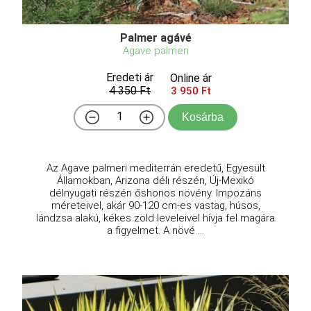
Palmer agávé
Agave palmeri
Eredeti ár
Online ár
4 350 Ft
3 950 Ft
Kosárba
Az Agave palmeri mediterrán eredetű, Egyesült
Államokban, Arizona déli részén, Új-Mexikó
délnyugati részén őshonos növény. Impozáns
méreteivel, akár 90-120 cm-es vastag, húsos,
lándzsa alakú, kékes zöld leveleivel hívja fel magára
a figyelmet. A növé ...