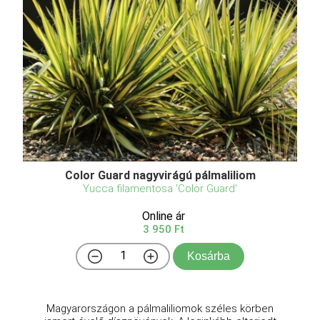
Color Guard nagyvirágú pálmaliliom
Yucca filamentosa 'Color Guard'
Online ár
3 950 Ft
Kosárba
Magyarországon a pálmaliliomok széles körben