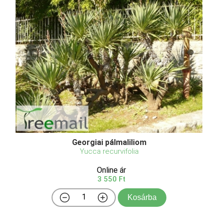
Georgiai pálmaliliom
Yucca recurvifolia
Online ár
3 550 Ft
Kosárba