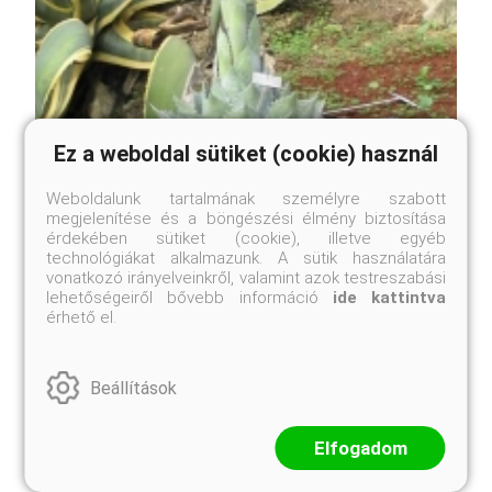
Ez a weboldal sütiket (cookie) használ
Weboldalunk tartalmának személyre szabott
megjelenítése és a böngészési élmény biztosítása
érdekében sütiket (cookie), illetve egyéb
technológiákat alkalmazunk. A sütik használatára
vonatkozó irányelveinkről, valamint azok testreszabási
lehetőségeiről bővebb információ
ide kattintva
érhető el.
Parry agavé
Agave parryi
Beállítások
Eredeti ár
Online ár
4 950 Ft
4 550 Ft
Elfogadom
Kosárba