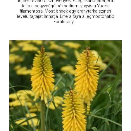
ismert évelő dísznövények. A leginkább elterjedt
fajta a nagyvirágú pálmaliliom, vagyis a Yucca
filamentosa. Most ennek egy aranytarka színes
levelű fajtáját láthatja. Erre a fajra a legmostohább
körülmény ...