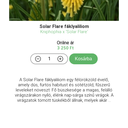
Solar Flare fáklyaliliom
Kniphophia x 'Solar Flare'
Online ár
3 250 Ft
Kosárba
A Solar Flare fáklyaliliom egy félörökzöld évelő,
amely dús, fürtös habitust és sötétzöld, fűszerű
leveleket növeszt. Fő büszkesége a magas, felálló
virágszárakon nyíló, élénk nap-sárga színű virágok. A
virágzatok tömött tüskékből állnak, melyek akár ...