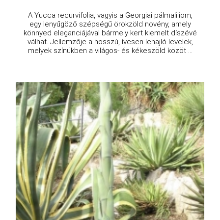
A Yucca recurvifolia, vagyis a Georgiai pálmaliliom,
egy lenyűgöző szépségű örökzöld növény, amely
könnyed eleganciájával bármely kert kiemelt díszévé
válhat. Jellemzője a hosszú, ívesen lehajló levelek,
melyek színükben a világos- és kékeszöld közöt ...