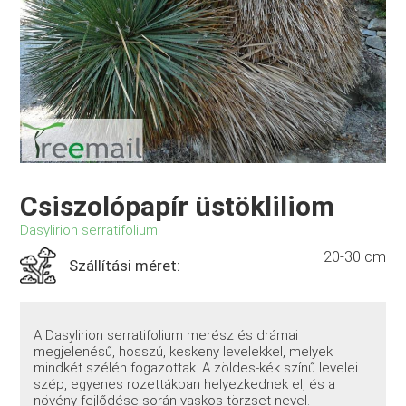
Csiszolópapír üstökliliom
Dasylirion serratifolium
20-30 cm
Szállítási méret:
A Dasylirion serratifolium merész és drámai
megjelenésű, hosszú, keskeny levelekkel, melyek
mindkét szélén fogazottak. A zöldes-kék színű levelei
szép, egyenes rozettákban helyezkednek el, és a
növény fejlődése során vaskos törzset nevel.