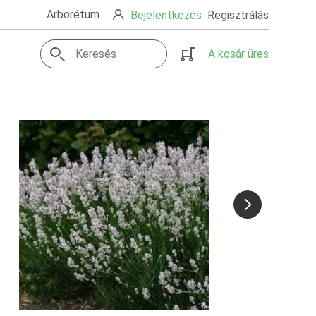
Arborétum
Bejelentkezés
Regisztrálás
A kosár üres