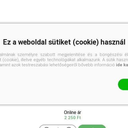
Ez a weboldal sütiket (cookie) használ
talmának személyre szabott megjelenítése és a böngészési él
 (cookie), illetve egyéb technológiákat alkalmazunk. A sütik hasz
valamint azok testreszabási lehetőségeiről bővebb információ
ide k
Hamvas cipruska
Santolina chamaecyparissus
Online ár
2 250 Ft