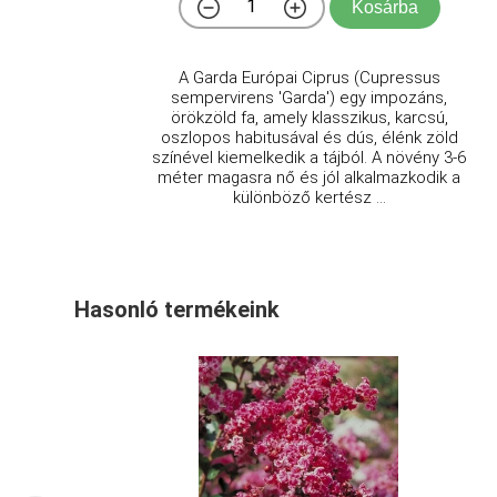
Kosárba
A Garda Európai Ciprus (Cupressus
sempervirens 'Garda') egy impozáns,
örökzöld fa, amely klasszikus, karcsú,
oszlopos habitusával és dús, élénk zöld
színével kiemelkedik a tájból. A növény 3-6
méter magasra nő és jól alkalmazkodik a
különböző kertész ...
Hasonló termékeink