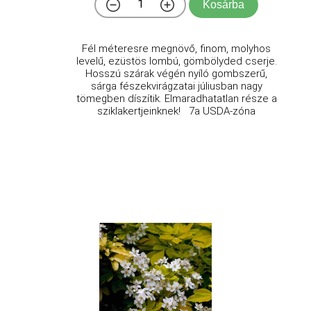
Kosárba
Fél méteresre megnövő, finom, molyhos
levelű, ezüstös lombú, gömbölyded cserje.
Hosszú szárak végén nyíló gombszerű,
sárga fészekvirágzatai júliusban nagy
tömegben díszítik. Elmaradhatatlan része a
sziklakertjeinknek! 7a USDA-zóna