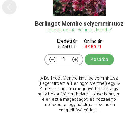
Berlingot Menthe selyemmirtusz
Lagerstroemia 'Berlingot Menthe'
Eredeti ár
Online ár
5 450 Ft
4 950 Ft
Kosárba
A Berlingot Menthe kínai selyemmirtusz
(Lagerstroemia 'Berlingot Menthe') egy 3-
4 méter magasra megnövő fácska vagy
nagy bokor. Védett helyre ültetve könnyen
eléri ezt a magasságot, és hozzáértő
metszéssel egy hatalmas rózsaszín
virágfelhővé válik a ...