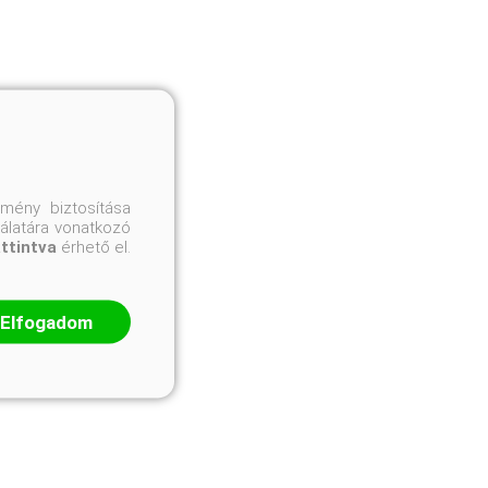
mény biztosítása
nálatára vonatkozó
attintva
érhető el.
Elfogadom