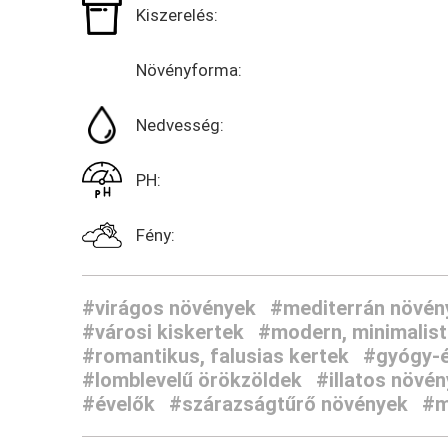
Kiszerelés:
Növényforma:
Nedvesség:
PH:
Fény:
#virágos növények
#mediterrán növén
#városi kiskertek
#modern, minimalist
#romantikus, falusias kertek
#gyógy-é
#lomblevelű örökzöldek
#illatos növé
#évelők
#szárazságtűrő növények
#m