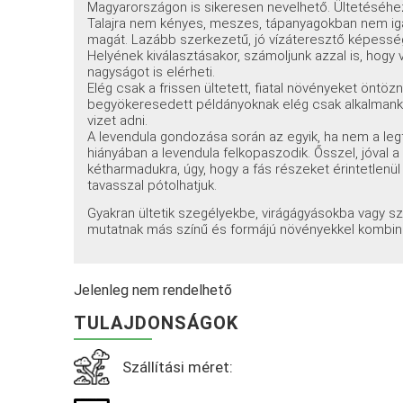
Magyarországon is sikeresen nevelhető. Ültetéséhez
Talajra nem kényes, meszes, tápanyagokban nem igazá
magát. Lazább szerkezetű, jó vízáteresztő képesség
Helyének kiválasztásakor, számoljunk azzal is, hogy 
nagyságot is elérheti.
Elég csak a frissen ültetett, fiatal növényeket öntöz
begyökeresedett példányoknak elég csak alkalmank
vizet adni.
A levendula gondozása során az egyik, ha nem a le
hiányában a levendula felkopaszodik. Ősszel, jóval a
kétharmadukra, úgy, hogy a fás részeket érintetlenül
tavasszal pótolhatjuk.
Gyakran ültetik szegélyekbe, virágágyásokba vagy szi
mutatnak más színű és formájú növényekkel kombiná
Jelenleg nem rendelhető
TULAJDONSÁGOK
Szállítási méret: