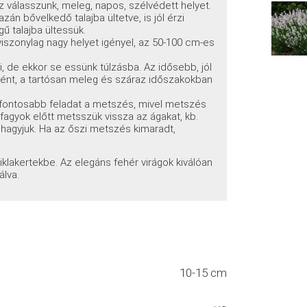
 válasszunk, meleg, napos, szélvédett helyet.
n bővelkedő talajba ültetve, is jól érzi
ű talajba ültessük.
viszonylag nagy helyet igényel, az 50-100 cm-es
ni, de ekkor se essünk túlzásba. Az idősebb, jól
ént, a tartósan meleg és száraz időszakokban
gfontosabb feladat a metszés, mivel metszés
 fagyok előtt metsszük vissza az ágakat, kb.
 hagyjuk. Ha az őszi metszés kimaradt,
klakertekbe. Az elegáns fehér virágok kiválóan
lva.
10-15 cm