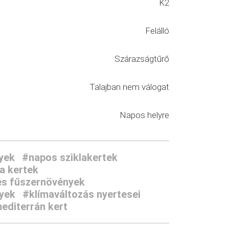
K2
Felálló
Szárazságtűrő
Talajban nem válogat
Napos helyre
yek
#napos sziklakertek
a kertek
s fűszernövények
nyek
#klímaváltozás nyertesei
editerrán kert