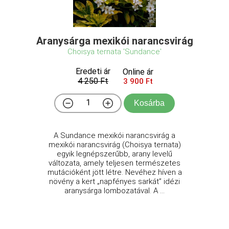
Aranysárga mexikói narancsvirág
Choisya ternata 'Sundance'
Eredeti ár
Online ár
4 250 Ft
3 900 Ft
Kosárba
A Sundance mexikói narancsvirág a
mexikói narancsvirág (Choisya ternata)
egyik legnépszerűbb, arany levelű
változata, amely teljesen természetes
mutációként jött létre. Nevéhez híven a
növény a kert „napfényes sarkát” idézi
aranysárga lombozatával. A ...