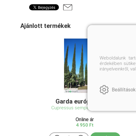
Ajánlott termékek
Weboldalunk tar
érdekében sütiket
irányelveinkről, 
Beállítások
Garda európai ciprus
Cupressus sempervirens 'Garda'
Online ár
4 950 Ft