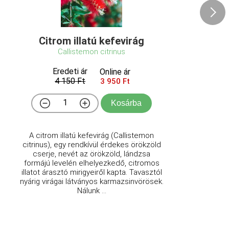
Citrom illatú kefevirág
Callistemon citrinus
Eredeti ár
Online ár
4 150 Ft
3 950 Ft
Kosárba
A citrom illatú kefevirág (Callistemon
citrinus), egy rendkívül érdekes örökzöld
cserje, nevét az örökzöld, lándzsa
formájú levelén elhelyezkedő, citromos
illatot árasztó mirigyeiről kapta. Tavasztól
nyárig virágai látványos karmazsinvörösek.
Nálunk ...