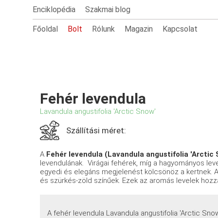
Enciklopédia
Szakmai blog
Főoldal
Bolt
Rólunk
Magazin
Kapcsolat
Fehér levendula
Lavandula angustifolia 'Arctic Snow'
Szállítási méret:
A
Fehér levendula (Lavandula angustifolia 'Arctic
levendulának. Virágai fehérek, míg a hagyományos leven
egyedi és elegáns megjelenést kölcsönöz a kertnek. A
és szürkés-zöld színűek. Ezek az aromás levelek hozzáj
A fehér levendula Lavandula angustifolia 'Arctic Snow