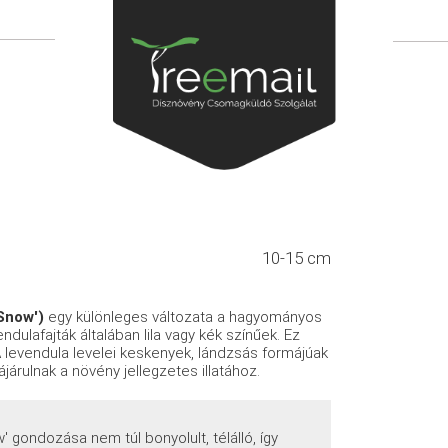
10-15 cm
 Snow')
egy különleges változata a hagyományos
dulafajták általában lila vagy kék színűek. Ez
 levendula levelei keskenyek, lándzsás formájúak
árulnak a növény jellegzetes illatához.
' gondozása nem túl bonyolult, télálló, így