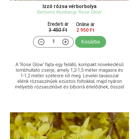
Izzó rózsa vérborbolya
Berberis thunbergii 'Rose Glow'
Eredeti ár
Online ár
3 450 Ft
2 950 Ft
Kosárba
A 'Rose Glow' fajta egy felálló, kompakt növekedésű
lombhullató cserje, amely 1,2-1,5 méter magasra és
1-1,2 méter szélesre nő meg. Levelei tavasszal
élénk rózsaszínűek ezüstös foltokkal, majd nyáron
mélyebb rózsaszínűvé és bíborrá érlelődnek, ősszel
...