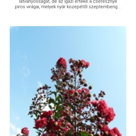
látványosságát, de az igazi értéke a cseresznye
piros virágai, melyek nyár közepétől szeptemberig ...