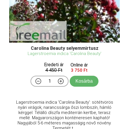
Carolina Beauty selyemmirtusz
Lagerstroemia indica 'Carolina Beauty'
Eredeti ár
Online ár
4 450 Ft
3 750 Ft
Kosárba
Lagerstroemia indica 'Carolina Beauty': sötétvörös
nyári virágok, narancssárga őszi lombszín, hámló
kérggel. Télálló díszfa mediterrán kertbe, terasz
mellé. Magyarországon konténeresen kapható!
Nagyjából 5-6 méteres magasságig növő növény.
Termetét t ...