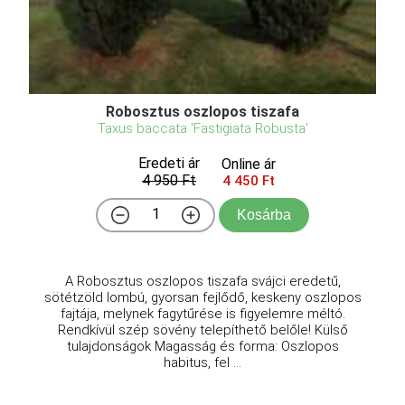
Robosztus oszlopos tiszafa
Taxus baccata 'Fastigiata Robusta'
Eredeti ár
Online ár
4 950 Ft
4 450 Ft
Kosárba
A Robosztus oszlopos tiszafa svájci eredetű,
sötétzöld lombú, gyorsan fejlődő, keskeny oszlopos
fajtája, melynek fagytűrése is figyelemre méltó.
Rendkívül szép sövény telepíthető belőle! Külső
tulajdonságok Magasság és forma: Oszlopos
habitus, fel ...