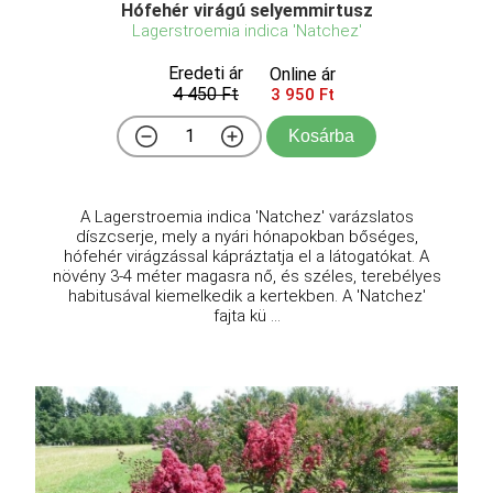
Hófehér virágú selyemmirtusz
Lagerstroemia indica 'Natchez'
Eredeti ár
Online ár
4 450 Ft
3 950 Ft
Kosárba
A Lagerstroemia indica 'Natchez' varázslatos
díszcserje, mely a nyári hónapokban bőséges,
hófehér virágzással kápráztatja el a látogatókat. A
növény 3-4 méter magasra nő, és széles, terebélyes
habitusával kiemelkedik a kertekben. A 'Natchez'
fajta kü ...