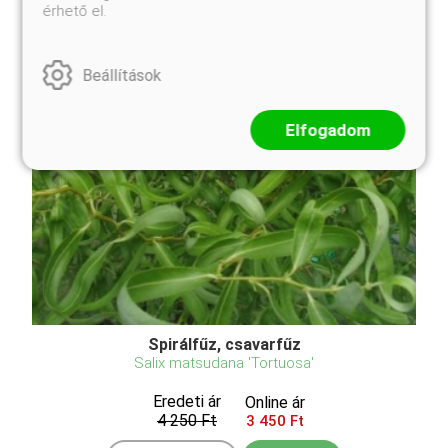
érhető el.
Beállítások
Elfogadom
Spirálfűz, csavarfűz
Salix matsudana 'Tortuosa'
Eredeti ár
Online ár
4 250 Ft
3 450 Ft