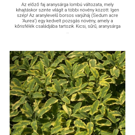
Az előző faj aranysárga lombú változata, mely
kihajtáskor szinte világít a többi növény között. Igen
szép! Az aranylevelű borsos varjúháj (Sedum acre
'Aurea') egy kedvelt pozsgás növény, amely a
kőrisfélék családjába tartozik. Kicsi, sűrű, aranysárga
...