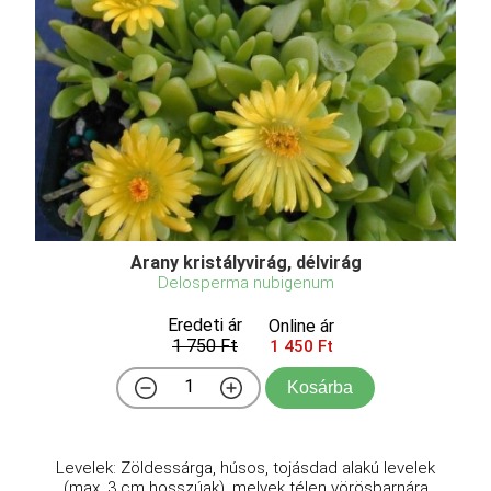
Arany kristályvirág, délvirág
Delosperma nubigenum
Eredeti ár
Online ár
1 750 Ft
1 450 Ft
Kosárba
Levelek: Zöldessárga, húsos, tojásdad alakú levelek
(max. 3 cm hosszúak), melyek télen vörösbarnára