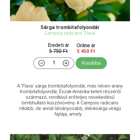
Sárga trombitafolyondár
Campsis radicans 'Flava'
Eredeti ár
Online ár
5 750 Ft
5 450 Ft
Kosárba
A 'Flava' sárga trombitafolyondár, más néven arany
trombitafolyondár, Észak-Amerika keleti részéről
származó, rendkívül erőteljes növekedésű
lombhullató kúszónövény. A Campsis radicans
ritkább, de annál látványosabb, élénksárga virágú
fajtája, amely ...