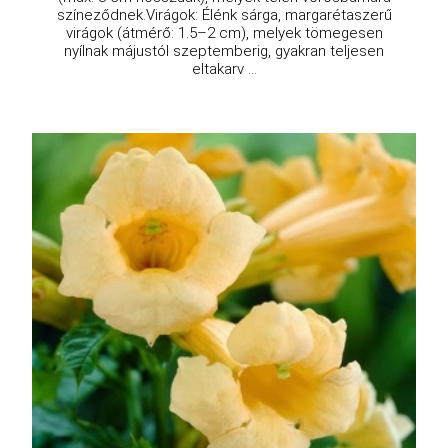
színeződnek.Virágok: Élénk sárga, margarétaszerű
virágok (átmérő: 1.5–2 cm), melyek tömegesen
nyílnak májustól szeptemberig, gyakran teljesen
eltakarv ...