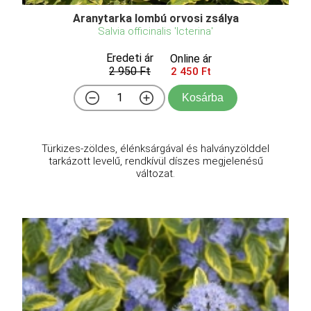
Aranytarka lombú orvosi zsálya
Salvia officinalis 'Icterina'
Eredeti ár
Online ár
2 950 Ft
2 450 Ft
Kosárba
Türkizes-zöldes, élénksárgával és halványzölddel
tarkázott levelű, rendkívül díszes megjelenésű
változat.