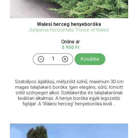
Walesi herceg henyeboróka
Juniperus horizontalis 'Prince of Wales'
Online ár
3 950 Ft
Kosárba
Szabályos ágállású, mélyzöld színű, maximum 30 cm
magas talajtakaró boróka. Igen elegáns, sűrű, tömött
zöld szőnyeget alkot. Sziklakertbe és talajtakarónak
kiválóan alkalmas. A henye boróka egyik legszebb
fajtája! A 'Walesi herceg' henyeboróka kivál ...