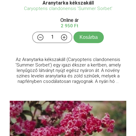
Aranytarka kékszakáll
Caryopteris clandonensis 'Summer Sorbet'
Online ár
2 950 Ft
Kosárba
Az Aranytarka kékszakáll (Caryopteris clandonensis
'Summer Sorbet') egy igazi ékszer a kertben, amely
lenyűgöző látványt nyújt egész nyáron át. A növény
színes levelei aranytarka és zöld színűek, melyek a
napfényben csodálatosan ragyognak. A nyári hó ...