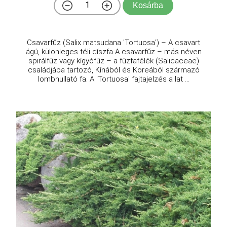
Kosárba
Csavarfűz (Salix matsudana 'Tortuosa') – A csavart
ágú, különleges téli díszfa A csavarfűz – más néven
spirálfűz vagy kígyófűz – a fűzfafélék (Salicaceae)
családjába tartozó, Kínából és Koreából származó
lombhullató fa. A 'Tortuosa' fajtajelzés a lat ...