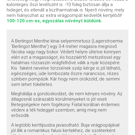
különleges őszi levélszínt is. -10 fokig biztosan állja a
hideget, és ellenáll a lisztharmatnak is. Nyerő növény, mely
nem hiányozhat az extra virágpompát kedvelők kertjéből!
100
-120
cm-es, egyszálas növényt küldünk.
A Berlingot Menthe kínai selyemmirtusz (Lagerstroemia
'Berlingot Menthe') egy 3-4 méter magasra megnövő
fácska vagy nagy bokor. Védett helyre ültetve könnyen
eléri ezt a magasságot, és hozzáértő metszéssel egy
hatalmas rózsaszín virágfelhővé válik a nyár közepére.
Kis faként nevelve törzsének szép kérge is jól látható,
egészséges, üde lombozata őszre narancsos, rézes
színben pompázik. Kár hogy nem örökzöld, de semmi
sem lehet tökéletes.
Meghálálja a gondoskodást, de nem kényes növény. Az
átlagosnál szárazabb körülményeket is jól viseli.
Betegségekre nem fogékony. Fiatal korában érdemes
védeni a téli hideggel szemben, amíg meg nem
erősödik.
A legtöbb kerttípusba javasolható. Buja virágpopájával
jól illik a romantikus falusi kertekhez, de szoliterként