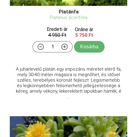
Platánfa
Platanus acerifolia
Eredeti ár
Online ár
4 950 Ft
5 750 Ft
Kosárba
A juharlevelű platán egy impozáns méretet elérő fa,
mely 30-40 méter magasra is megnőhet, és idővel
széles, terebélyes koronát fejleszt. Legismertebb
és legkönnyebben felismerhető jellegzetessége a
kéreg, amely vékony, lekerekített lapokban hámlik, é
...