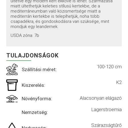
ültetve egy modern kert ékköve is lehet. Származása
miatt ültethetjük keleties stílusú kertekbe, de a
mediterráneumban való közismertsége miatt a
mediterrán kertekbe is telepíhetjük, noha több
csapadékra, és gondoskodásra van szüksége, mint
mondjuk egy leandernek.
USDA zóna: 7b
TULAJDONSÁGOK
100-120 cm
Szállítási méret:
K2
Kiszerelés:
Alacsonyan elágazó
Növényforma:
Lagerstroemia
Nemzetség:
Szárazságtűrő