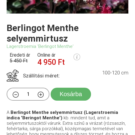
Berlingot Menthe
selyemmirtusz
Lagerstroemia 'Berlingot Menthe'
Eredeti ár
Online ár
5 450 Ft
4 950 Ft
100-120 cm
Szállítási méret:
Kosárba
A
Berlingot Menthe selyemmirtusz (Lagerstroemia
indica 'Beringot Menthe')
kb. mindent tud, amit a
selyemmirtuszoktól várunk. Extra színű a virázat (rózsaszín,
fehértarka, sárga porzókkal), középmagas termetével van
lehetőség, hogy megmutassok a díszes törzset, és hozza a