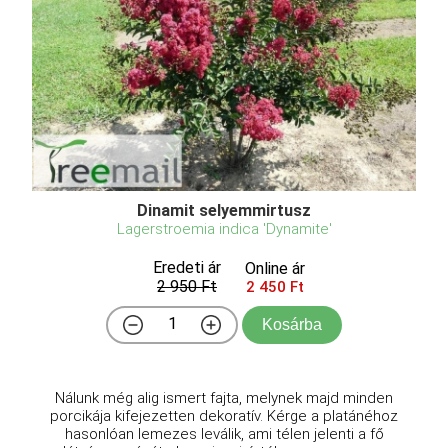
Dinamit selyemmirtusz
Lagerstroemia indica 'Dynamite'
Eredeti ár
Online ár
2 950 Ft
2 450 Ft
Kosárba
Nálunk még alig ismert fajta, melynek majd minden
porcikája kifejezetten dekoratív. Kérge a platánéhoz
hasonlóan lemezes leválik, ami télen jelenti a fő