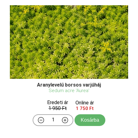
Aranylevelű borsos varjúháj
Sedum acre 'Aurea'
Eredeti ár
Online ár
1 950 Ft
1 750 Ft
Kosárba