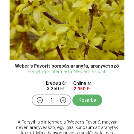
Weber's Favorit pompás aranyfa, aranyvessző
Forsythia x intermedia 'Weber's Favorit'
Eredeti ár
Online ár
3 250 Ft
2 950 Ft
Kosárba
A Forsythia x intermedia 'Weber's Favorit', magyar
nevén aranyvessző, egy igazi kuriózum az aranyfák
között. Míg a hagyományos aranyfák hatalmas