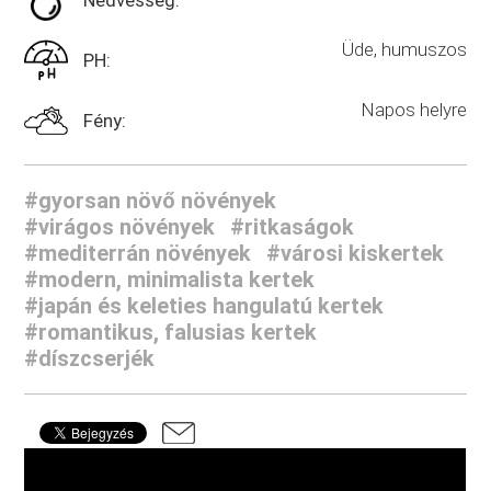
Nedvesség:
Üde, humuszos
PH:
Napos helyre
Fény:
#gyorsan növő növények
#virágos növények
#ritkaságok
#mediterrán növények
#városi kiskertek
#modern, minimalista kertek
#japán és keleties hangulatú kertek
#romantikus, falusias kertek
#díszcserjék