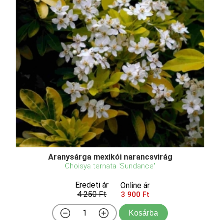
Aranysárga mexikói narancsvirág
Choisya ternata 'Sundance'
Eredeti ár
Online ár
4 250 Ft
3 900 Ft
Kosárba