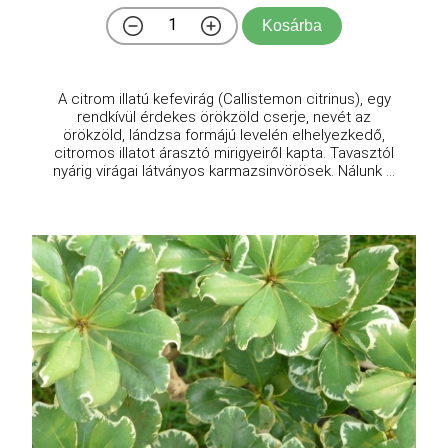
Kosárba
A citrom illatú kefevirág (Callistemon citrinus), egy
rendkívül érdekes örökzöld cserje, nevét az
örökzöld, lándzsa formájú levelén elhelyezkedő,
citromos illatot árasztó mirigyeiről kapta. Tavasztól
nyárig virágai látványos karmazsinvörösek. Nálunk ...