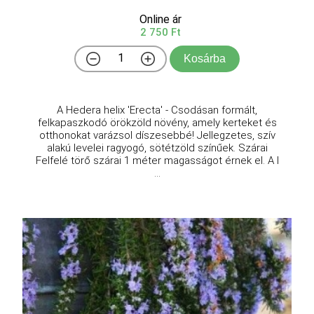
Online ár
2 750 Ft
Kosárba
A Hedera helix 'Erecta' - Csodásan formált,
felkapaszkodó örökzöld növény, amely kerteket és
otthonokat varázsol díszesebbé! Jellegzetes, szív
alakú levelei ragyogó, sötétzöld színűek. Szárai
Felfelé törő szárai 1 méter magasságot érnek el. A l
...