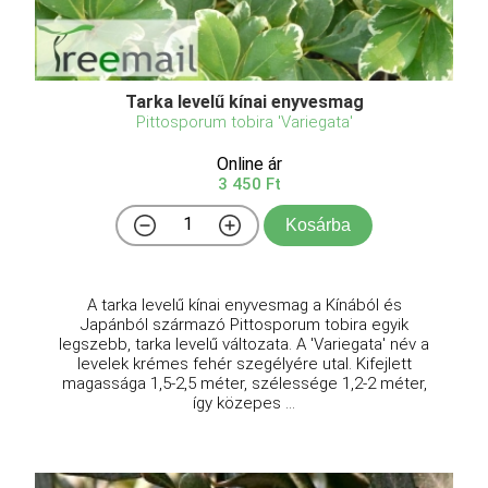
Tarka levelű kínai enyvesmag
Pittosporum tobira 'Variegata'
Online ár
3 450 Ft
Kosárba
A tarka levelű kínai enyvesmag a Kínából és
Japánból származó Pittosporum tobira egyik
legszebb, tarka levelű változata. A 'Variegata' név a
levelek krémes fehér szegélyére utal. Kifejlett
magassága 1,5-2,5 méter, szélessége 1,2-2 méter,
így közepes ...