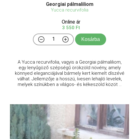
Georgiai pálmaliliom
Yucca recurvifolia
Online ár
3 550 Ft
Kosárba
A Yucca recurvifolia, vagyis a Georgiai pálmaliliom,
egy lenyűgöző szépségű örökzöld növény, amely
könnyed eleganciájával bármely kert kiemelt díszévé
válhat. Jellemzője a hosszú, ívesen lehajló levelek,
melyek színükben a világos- és kékeszöld közöt ...