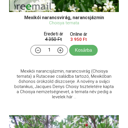
Mexikói narancsvirág, narancsjázmin
Choisya ternata
Eredeti ár
Online ár
4 350 Ft
3 950 Ft
Kosárba
Mexikói narancsjázmin, narancsvirág (Choisya
ternata) a Rutaceae családba tartozó, Mexikóban
őshonos örökzöld díszcserje. A növény a svájci
botanikus, Jacques Denys Choisy tiszteletére kapta
a Choisya nemzetségnevet, a ternata név pedig a
levelek hár ...