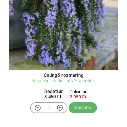
Csüngő rozmaring
Rosmarinus officinalis 'Prostratus'
Eredeti ár
Online ár
3 450 Ft
2 950 Ft
Kosárba