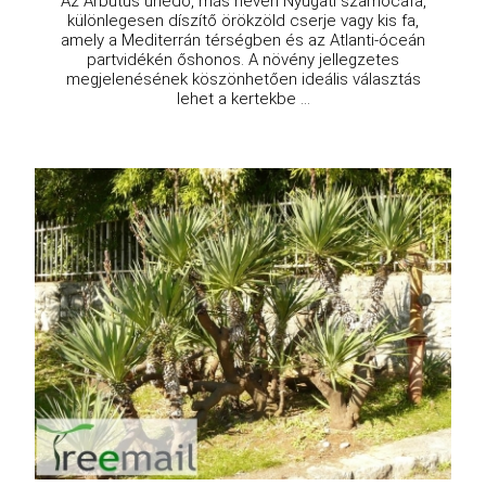
Az Arbutus unedo, más néven Nyugati szamócafa,
különlegesen díszítő örökzöld cserje vagy kis fa,
amely a Mediterrán térségben és az Atlanti-óceán
partvidékén őshonos. A növény jellegzetes
megjelenésének köszönhetően ideális választás
lehet a kertekbe ...