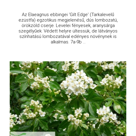
Az Elaeagnus ebbingei 'Gilt Edge' (Tarkalevelű
ezüstfa) egzotikus megjelenésű, dús lombozatú,
örökzöld cserje. Levelei fényesek, aranysárga
szegélyűek. Védett helyre ültessük, de látványos
színhatású lombozatával edényes növénynek is
alkalmas. 7a-9b ...