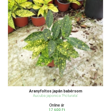
Aranyfoltos japán babérsom
Aucuba japonica 'Picturata'
Online ár
17 600 Ft