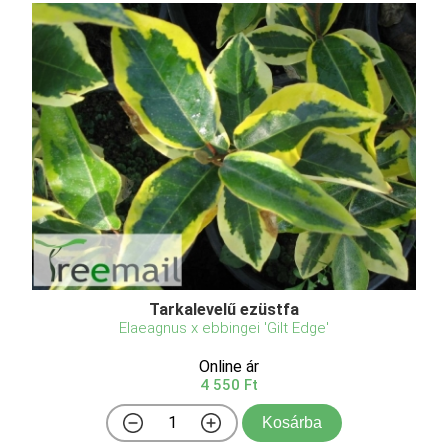
Tarkalevelű ezüstfa
Elaeagnus x ebbingei 'Gilt Edge'
Online ár
4 550 Ft
Kosárba