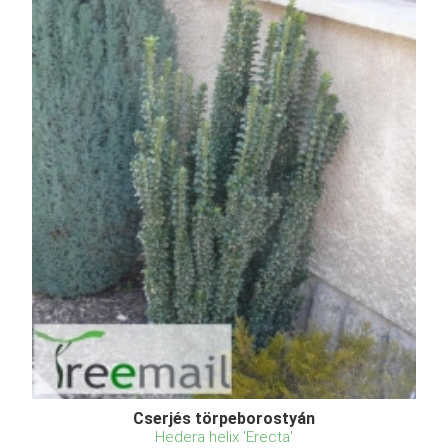
Cserjés törpeborostyán
Hedera helix 'Erecta'