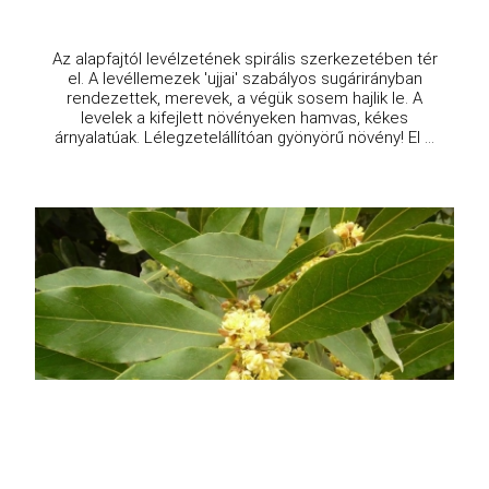
Az alapfajtól levélzetének spirális szerkezetében tér
el. A levéllemezek 'ujjai' szabályos sugárirányban
rendezettek, merevek, a végük sosem hajlik le. A
levelek a kifejlett növényeken hamvas, kékes
árnyalatúak. Lélegzetelállítóan gyönyörű növény! El ...