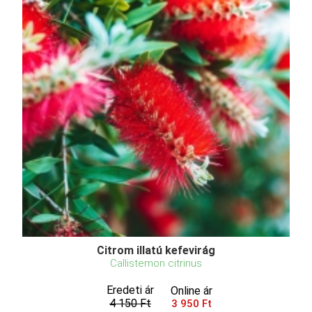
Citrom illatú kefevirág
Callistemon citrinus
Eredeti ár
Online ár
4 150 Ft
3 950 Ft