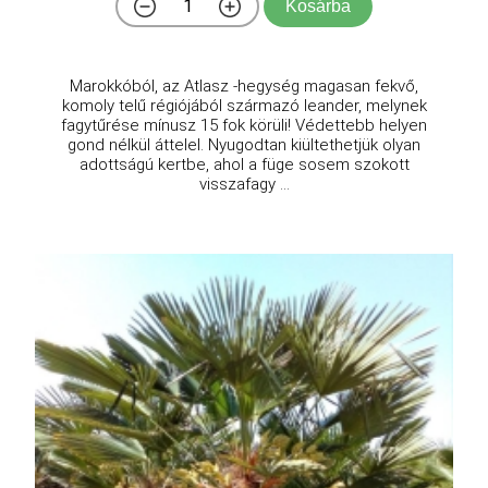
Kosárba
Marokkóból, az Atlasz -hegység magasan fekvő,
komoly telű régiójából származó leander, melynek
fagytűrése mínusz 15 fok körüli! Védettebb helyen
gond nélkül áttelel. Nyugodtan kiültethetjük olyan
adottságú kertbe, ahol a füge sosem szokott
visszafagy ...