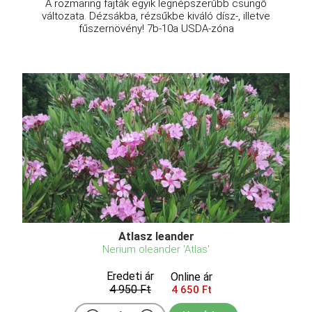
A rozmaring fajták egyik legnépszerűbb csüngő
változata. Dézsákba, rézsűkbe kiváló dísz-, illetve
fűszernövény! 7b-10a USDA-zóna
Atlasz leander
Nerium oleander 'Atlas'
Eredeti ár
Online ár
4 950 Ft
4 650 Ft