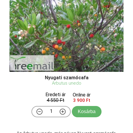
Nyugati szamócafa
Arbutus unedo
Eredeti ár
Online ár
4 550 Ft
3 900 Ft
Kosárba