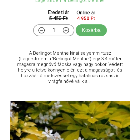
Lagerstroemia 'Berlingot Menthe'
Eredeti ár
Online ár
5 450 Ft
4 950 Ft
Kosárba
A Berlingot Menthe kínai selyemmirtusz
(Lagerstroemia 'Berlingot Menthe') egy 3-4 méter
magasra megnövő fácska vagy nagy bokor. Védett
helyre ültetve könnyen eléri ezt a magasságot, és
hozzáértő metszéssel egy hatalmas rózsaszín
virágfelhővé válik a ...