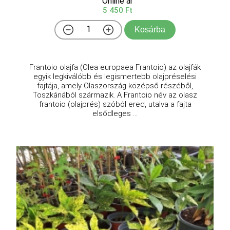
Online ár
5 450 Ft
Kosárba
Frantoio olajfa (Olea europaea Frantoio) az olajfák
egyik legkiválóbb és legismertebb olajpréselési
fajtája, amely Olaszország középső részéből,
Toszkánából származik. A Frantoio név az olasz
frantoio (olajprés) szóból ered, utalva a fajta
elsődleges ...