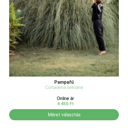
Pampafű
Cortaderia selloana
Online ár
4 450 Ft
Méret választás