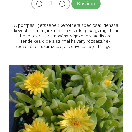
Kosárba
A pompás ligetszépe (Oenothera speciosa) idehaza
kevésbé ismert, inkább a nemzetség sárgvirágú fajai
terjedtek el. Ez a növény is gazdag virágdísszel
rendelkezik, de a szirmai halvány rózsaszínek.
kedvezőtlen száraz talajviszonyokat is jól tűr, így r ...