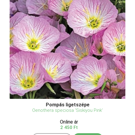
Pompás ligetszépe
Oenothera speciosa 'Siskiyou Pink'
Online ár
2 450 Ft