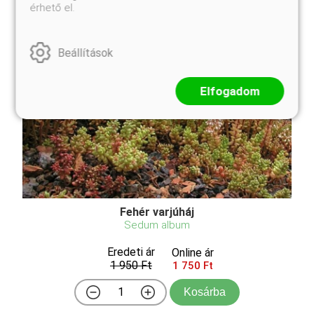
érhető el.
Beállítások
Elfogadom
Fehér varjúháj
Sedum album
Eredeti ár
Online ár
1 950 Ft
1 750 Ft
Kosárba