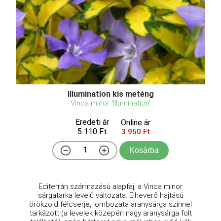
Illumination kis meténg
Vinca minor 'Illumination'
Eredeti ár
Online ár
5 110 Ft
3 950 Ft
Kosárba
Editerrán származású alapfaj, a Vinca minor
sárgatarka levelű változata. Elheverő hajtású
örökzöld félcserje, lombozata aranysárga színnel
tarkázott (a levelek közepén nagy aranysárga folt