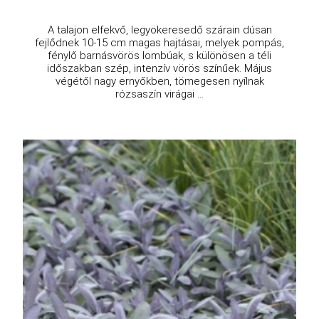
A talajon elfekvő, legyökeresedő szárain dúsan
fejlődnek 10-15 cm magas hajtásai, melyek pompás,
fénylő barnásvörös lombúak, s különösen a téli
időszakban szép, intenzív vörös színűek. Május
végétől nagy ernyőkben, tömegesen nyílnak
rózsaszín virágai ...