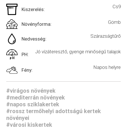
Cs9
Kiszerelés:
Gömb
Növényforma:
Szárazságtűrő
Nedvesség:
Jó vízáteresztő, gyenge minőségű talajok
PH:
Napos helyre
Fény:
#virágos növények
#mediterrán növények
#napos sziklakertek
#rossz termőhelyi adottságú kertek
növényei
#városi kiskertek