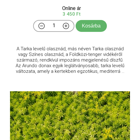
Online ár
3 450 Ft
Kosárba
A Tarka levelű olasznád, más néven Tarka olasznád
vagy Színes olasznád, a Földközi-tenger vidékéről
származó, rendkívül impozáns megjelenésű díszfű.
Az Arundo donax egyik leglátványosabb, tarka levelű
változata, amely a kertekben egzotikus, mediterrá ...