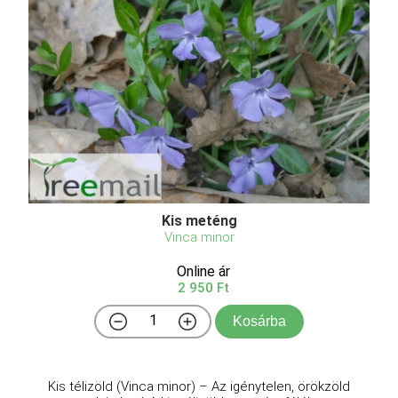
Kis meténg
Vinca minor
Online ár
2 950 Ft
Kosárba
Kis télizöld (Vinca minor) – Az igénytelen, örökzöld