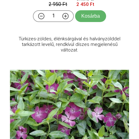
2 950 Ft
2 450 Ft
Kosárba
Türkizes-zöldes, élénksárgával és halványzölddel
tarkázott levelű, rendkívül díszes megjelenésű
változat.