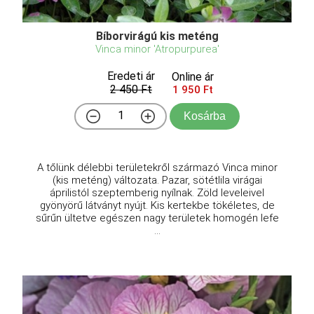
Bíborvirágú kis meténg
Vinca minor 'Atropurpurea'
Eredeti ár
Online ár
2 450 Ft
1 950 Ft
Kosárba
A tőlünk délebbi területekről származó Vinca minor
(kis meténg) változata. Pazar, sötétlila virágai
áprilistól szeptemberig nyílnak. Zöld leveleivel
gyönyörű látványt nyújt. Kis kertekbe tökéletes, de
sűrűn ültetve egészen nagy területek homogén lefe
...