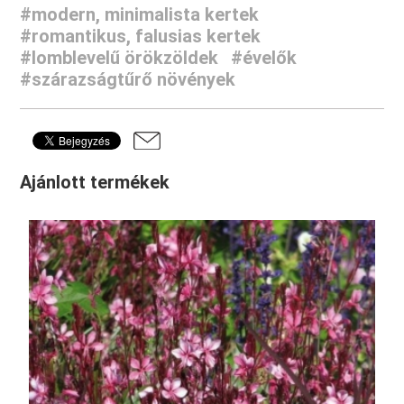
#modern, minimalista kertek
#romantikus, falusias kertek
#lomblevelű örökzöldek
#évelők
#szárazságtűrő növények
Ajánlott termékek