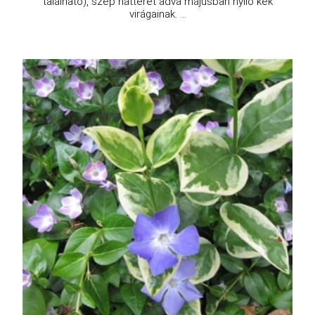
található), szép hátteret adva májusban nyíló kék
virágainak. ...