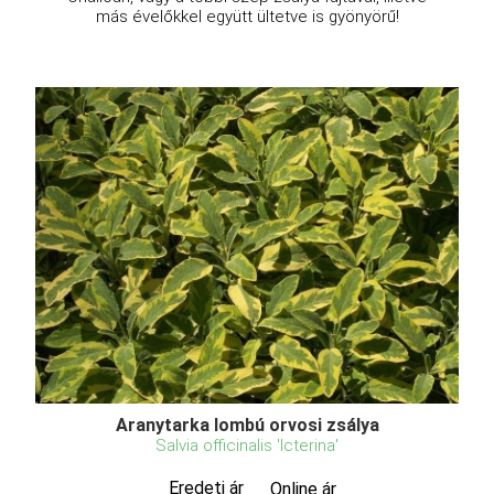
más évelőkkel együtt ültetve is gyönyörű!
Aranytarka lombú orvosi zsálya
Salvia officinalis 'Icterina'
Eredeti ár
Online ár