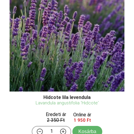
Hidcote lila levendula
Lavandula angustifolia 'Hidcote'
Eredeti ár
Online ár
2 350 Ft
1 950 Ft
Kosárba