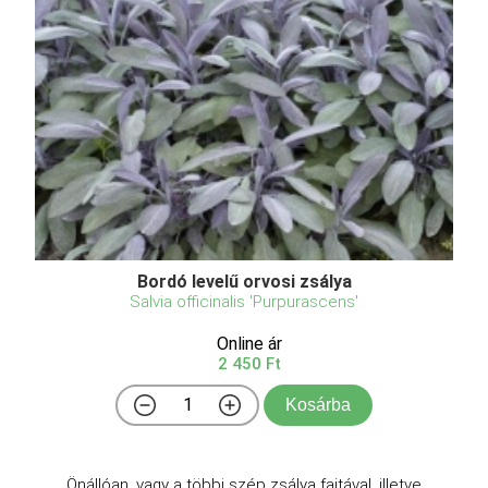
Bordó levelű orvosi zsálya
Salvia officinalis 'Purpurascens'
Online ár
2 450 Ft
Kosárba
Önállóan, vagy a többi szép zsálya fajtával, illetve