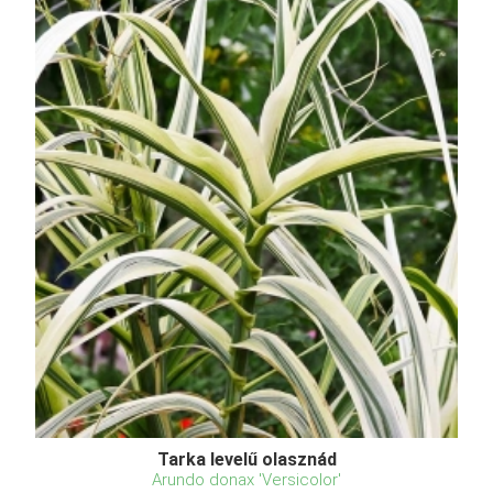
Tarka levelű olasznád
Arundo donax 'Versicolor'