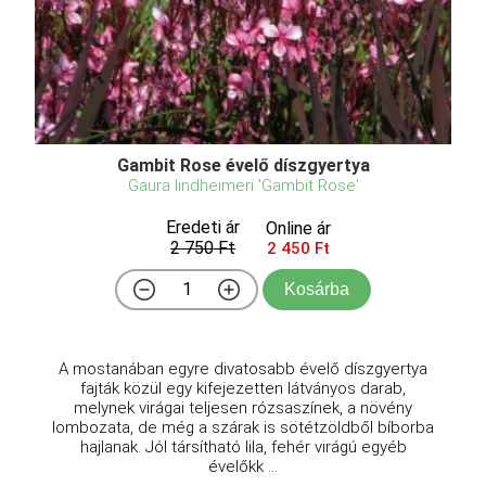
Gambit Rose évelő díszgyertya
Gaura lindheimeri 'Gambit Rose'
Eredeti ár
Online ár
2 750 Ft
2 450 Ft
Kosárba
A mostanában egyre divatosabb évelő díszgyertya
fajták közül egy kifejezetten látványos darab,
melynek virágai teljesen rózsaszínek, a növény
lombozata, de még a szárak is sötétzöldből bíborba
hajlanak. Jól társítható lila, fehér virágú egyéb
évelőkk ...