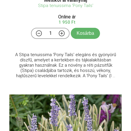
Mexikói árvalányhaj
Stipa tenuissima 'Pony Tails'
Online ár
1 950 Ft
Kosárba
A Stipa tenuissima 'Pony Tails' elegáns és gyönyörű
díszfű, amelyet a kertekben és tájkialakításban
gyakran használnak. Ez a növény a réti pázsitfűk
(Stipa) családjába tartozik, és hosszú, vékony,
hajtűszerű levelekkel rendelkezik. A 'Pony Tails' (l ...