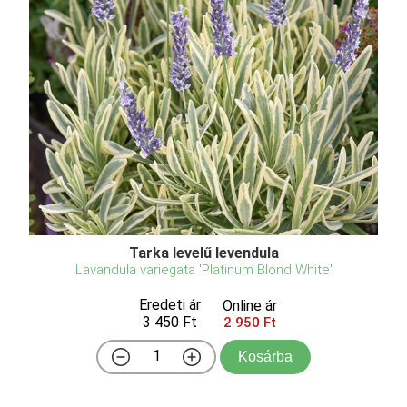
Tarka levelű levendula
Lavandula variegata 'Platinum Blond White'
Eredeti ár
Online ár
3 450 Ft
2 950 Ft
Kosárba