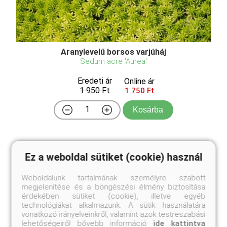
Aranylevelű borsos varjúháj
Sedum acre 'Aurea'
Eredeti ár
Online ár
1 950 Ft
1 750 Ft
Kosárba
Az előző faj aranysárga lombú változata, mely
Ez a weboldal sütiket (cookie) használ
kihajtáskor szinte világít a többi növény között. Igen
szép! Az aranylevelű borsos varjúháj (Sedum acre
'Aurea') egy kedvelt pozsgás növény, amely a
Weboldalunk tartalmának személyre szabott
kőrisfélék családjába tartozik. Kicsi, sűrű, aranysárga
megjelenítése és a böngészési élmény biztosítása
...
érdekében sütiket (cookie), illetve egyéb
technológiákat alkalmazunk. A sütik használatára
vonatkozó irányelveinkről, valamint azok testreszabási
lehetőségeiről bővebb információ
ide kattintva