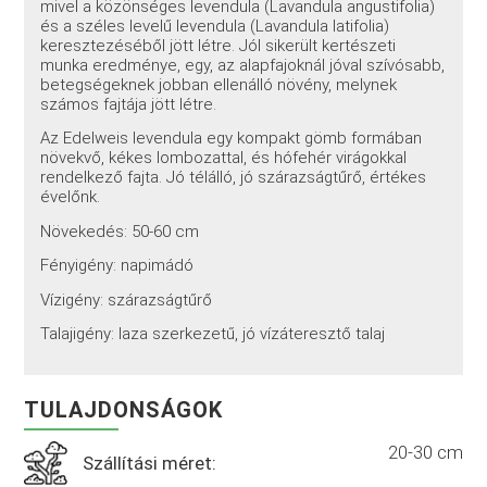
mivel a közönséges levendula (Lavandula angustifolia)
és a széles levelű levendula (Lavandula latifolia)
keresztezéséből jött létre. Jól sikerült kertészeti
munka eredménye, egy, az alapfajoknál jóval szívósabb,
betegségeknek jobban ellenálló növény, melynek
számos fajtája jött létre.
Az Edelweis levendula egy kompakt gömb formában
növekvő, kékes lombozattal, és hófehér virágokkal
rendelkező fajta. Jó télálló, jó szárazságtűrő, értékes
évelőnk.
Növekedés: 50-60 cm
Fényigény: napimádó
Vízigény: szárazságtűrő
Talajigény: laza szerkezetű, jó vízáteresztő talaj
TULAJDONSÁGOK
20-30 cm
Szállítási méret: