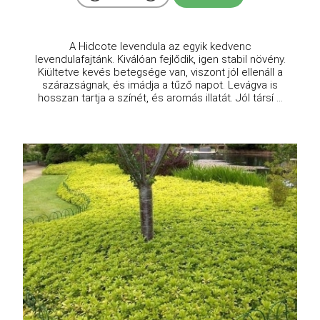
A Hidcote levendula az egyik kedvenc
levendulafajtánk. Kiválóan fejlődik, igen stabil növény.
Kiültetve kevés betegsége van, viszont jól ellenáll a
szárazságnak, és imádja a tűző napot. Levágva is
hosszan tartja a színét, és aromás illatát. Jól társí ...