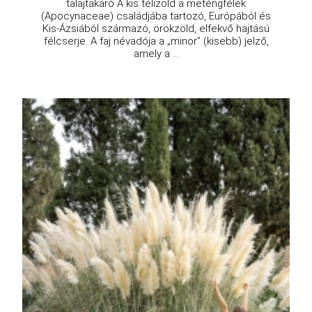
talajtakaró A kis télizöld a meténgfélék
(Apocynaceae) családjába tartozó, Európából és
Kis-Ázsiából származó, örökzöld, elfekvő hajtású
félcserje. A faj névadója a „minor” (kisebb) jelző,
amely a ...