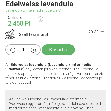
Edelweiss levendula
Lavandula x intermedia ’Edelweis’
Online ár
2 450 Ft
20-30 cm
Szállítási méret:
Kosárba
Az
Edelweiss levendula (Lavandula x intermedia
’Edelweis’)
egy igazán jól sikerült fehér virágú levendula
fajta. Középmagas, tehát kb. 50 cm, virágai valóban intenzív
fehér színűek, ezen túl rendelkezik a levendulák összes jó
tulajdonságával.
Az Edelweis levendula (Lavandula x intermedia
’Edelweis’) egy aromás, illóolajokat tartalmazó örökzöld,
mediterrán hangulatot árasztó évelő növény. Hibrid,