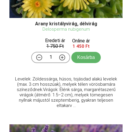
Arany kristályvirág, délvirág
Delosperma nubigenum
Eredeti ár
Online ár
1 750 Ft
1 450 Ft
Kosárba
Levelek: Zöldessárga, húsos, tojásdad alakú levelek
(max. 3 cm hosszúak), melyek télen vörösbarnára
színeződnek.Virágok: Élénk sárga, margarétaszerű
virágok (átmérő: 1.5–2 cm), melyek tömegesen
nyílnak májustól szeptemberig, gyakran teljesen
eltakarv ...