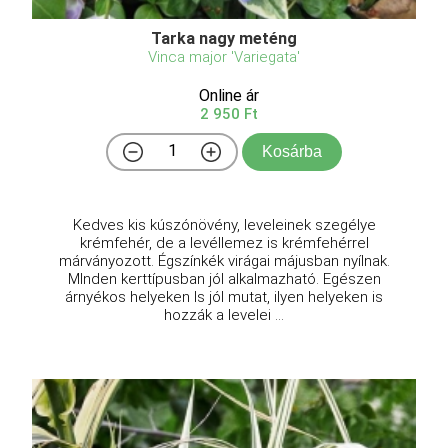
Tarka nagy meténg
Vinca major 'Variegata'
Online ár
2 950 Ft
Kosárba
Kedves kis kúszónövény, leveleinek szegélye
krémfehér, de a levéllemez is krémfehérrel
márványozott. Égszínkék virágai májusban nyílnak.
MInden kerttípusban jól alkalmazható. Egészen
árnyékos helyeken ls jól mutat, ilyen helyeken is
hozzák a levelei ...