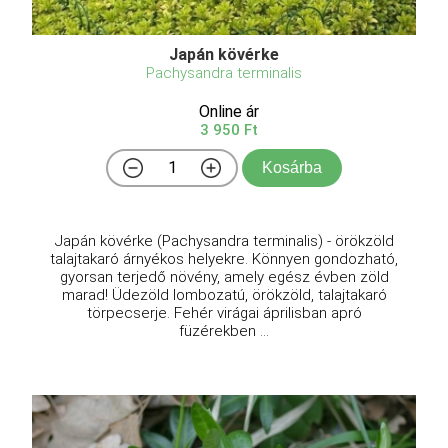
Japán kövérke
Pachysandra terminalis
Online ár
3 950 Ft
Kosárba
Japán kövérke (Pachysandra terminalis) - örökzöld
talajtakaró árnyékos helyekre. Könnyen gondozható,
gyorsan terjedő növény, amely egész évben zöld
marad! Üdezöld lombozatú, örökzöld, talajtakaró
törpecserje. Fehér virágai áprilisban apró
füzérekben ...