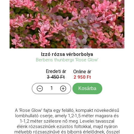
Izzó rózsa vérborbolya
Berberis thunbergii 'Rose Glow'
Eredeti ár
Online ár
3 450 Ft
2 950 Ft
Kosárba
A 'Rose Glow' fajta egy felálló, kompakt növekedésű
lombhullató cserje, amely 1,2-1,5 méter magasra és
1-1,2 méter szélesre nő meg. Levelei tavasszal
élénk rózsaszínűek ezüstös foltokkal, majd nyáron
mélyebb rózsaszínűvé és bíborrá érlelődnek, ősszel