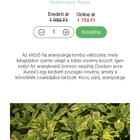
Sedum acre 'Aurea'
Eredeti ár
Online ár
1 950 Ft
1 750 Ft
Kosárba
Az előző faj aranysárga lombú változata, mely
kihajtáskor szinte világít a többi növény között. Igen
szép! Az aranylevelű borsos varjúháj (Sedum acre
'Aurea') egy kedvelt pozsgás növény, amely a
kőrisfélék családjába tartozik. Kicsi, sűrű, aranysárga
...