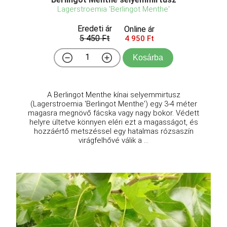
Lagerstroemia 'Berlingot Menthe'
Eredeti ár
Online ár
5 450 Ft
4 950 Ft
Kosárba
A Berlingot Menthe kínai selyemmirtusz
(Lagerstroemia 'Berlingot Menthe') egy 3-4 méter
magasra megnövő fácska vagy nagy bokor. Védett
helyre ültetve könnyen eléri ezt a magasságot, és
hozzáértő metszéssel egy hatalmas rózsaszín
virágfelhővé válik a ...