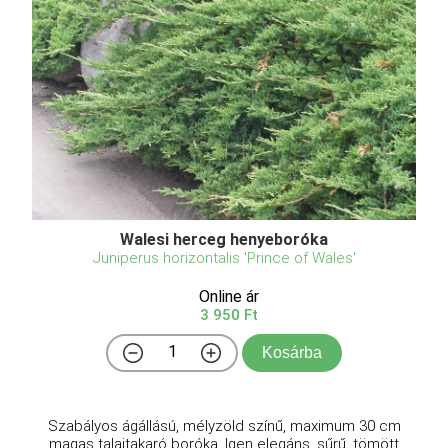
Walesi herceg henyeboróka
Juniperus horizontalis 'Prince of Wales'
Online ár
3 950 Ft
Kosárba
Szabályos ágállású, mélyzöld színű, maximum 30 cm
magas talajtakaró boróka. Igen elegáns, sűrű, tömött