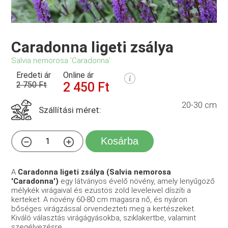
Caradonna ligeti zsálya
Salvia nemorosa 'Caradonna'
Eredeti ár
Online ár
2 750 Ft
2 450 Ft
20-30 cm
Szállítási méret:
Kosárba
A
Caradonna ligeti zsálya (Salvia nemorosa
'Caradonna')
egy látványos évelő növény, amely lenyűgöző
mélykék virágaival és ezüstös zöld leveleivel díszíti a
kerteket. A növény 60-80 cm magasra nő, és nyáron
bőséges virágzással örvendezteti meg a kertészeket.
Kiváló választás virágágyásokba, sziklakertbe, valamint
szegélyezésre.