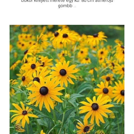
bokor kifejlett mérete egy kb. 80 cm átmérőjű
gömbb ...