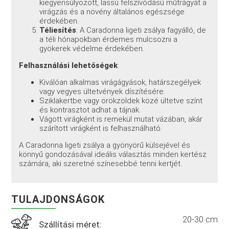
kiegyensúlyozott, lassú felszívódású műtrágyát a
virágzás és a növény általános egészsége
érdekében.
Téliesítés
: A Caradonna ligeti zsálya fagyálló, de
a téli hónapokban érdemes mulcsozni a
gyökerek védelme érdekében.
Felhasználási lehetőségek
:
Kiválóan alkalmas virágágyások, határszegélyek
vagy vegyes ültetvények díszítésére.
Sziklakertbe vagy örökzöldek közé ültetve színt
és kontrasztot adhat a tájnak.
Vágott virágként is remekül mutat vázában, akár
szárított virágként is felhasználható.
A Caradonna ligeti zsálya a gyönyörű külsejével és
könnyű gondozásával ideális választás minden kertész
számára, aki szeretné színesebbé tenni kertjét.
TULAJDONSÁGOK
20-30 cm
Szállítási méret: