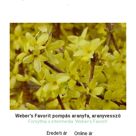
...
Weber's Favorit pompás aranyfa, aranyvessző
Forsythia x intermedia 'Weber's Favorit'
Eredeti ár
Online ár