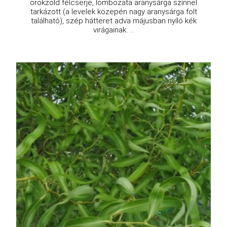
örökzöld félcserje, lombozata aranysárga színnel
tarkázott (a levelek közepén nagy aranysárga folt
található), szép hátteret adva májusban nyíló kék
virágainak. ...