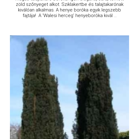
zöld szőnyeget alkot. Sziklakertbe és talajtakarónak
kiválóan alkalmas. A henye boróka egyik legszebb
fajtája! A 'Walesi herceg' henyeboróka kivál ...