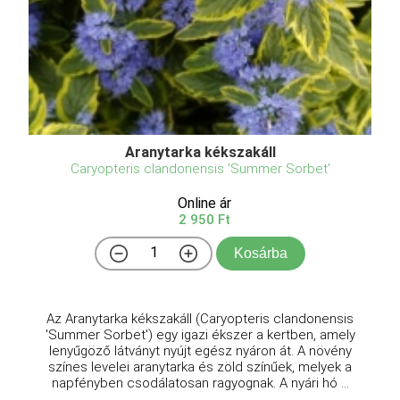
Aranytarka kékszakáll
Caryopteris clandonensis 'Summer Sorbet'
Online ár
2 950 Ft
Kosárba
Az Aranytarka kékszakáll (Caryopteris clandonensis
'Summer Sorbet') egy igazi ékszer a kertben, amely
lenyűgöző látványt nyújt egész nyáron át. A növény
színes levelei aranytarka és zöld színűek, melyek a
napfényben csodálatosan ragyognak. A nyári hó ...