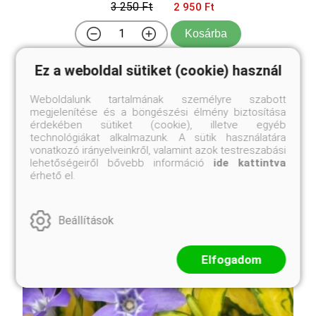
3 250 Ft
2 950 Ft
Kosárba
Ez a weboldal sütiket (cookie) használ
A Forsythia x intermedia 'Weber's Favorit', magyar
nevén aranyvessző, egy igazi kuriózum az aranyfák
Weboldalunk tartalmának személyre szabott
között. Míg a hagyományos aranyfák hatalmas
megjelenítése és a böngészési élmény biztosítása
bokrokká cseperedhetnek, addig ez a fajta
érdekében sütiket (cookie), illetve egyéb
megmarad alacsony, kompakt termetűnek. Március-
technológiákat alkalmazunk. A sütik használatára
áprilisban, még ...
vonatkozó irányelveinkről, valamint azok testreszabási
lehetőségeiről bővebb információ
ide kattintva
érhető el.
Beállítások
Elfogadom