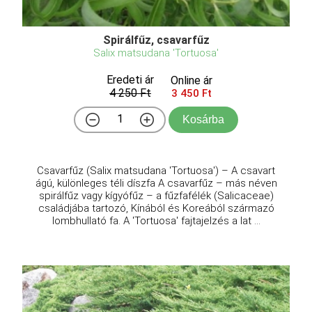
Spirálfűz, csavarfűz
Salix matsudana 'Tortuosa'
Eredeti ár
Online ár
4 250 Ft
3 450 Ft
Kosárba
Csavarfűz (Salix matsudana 'Tortuosa') – A csavart
ágú, különleges téli díszfa A csavarfűz – más néven
spirálfűz vagy kígyófűz – a fűzfafélék (Salicaceae)
családjába tartozó, Kínából és Koreából származó
lombhullató fa. A 'Tortuosa' fajtajelzés a lat ...