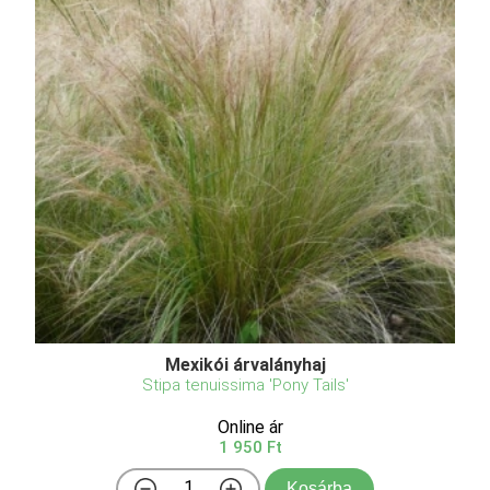
Mexikói árvalányhaj
Stipa tenuissima 'Pony Tails'
Online ár
1 950 Ft
Kosárba