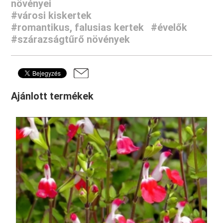
növényei
#városi kiskertek
#romantikus, falusias kertek
#évelők
#szárazságtűrő növények
Ajánlott termékek