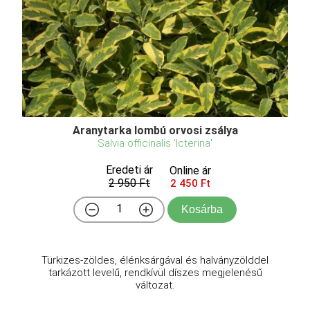
Aranytarka lombú orvosi zsálya
Salvia officinalis 'Icterina'
Eredeti ár
Online ár
2 950 Ft
2 450 Ft
Kosárba
Türkizes-zöldes, élénksárgával és halványzölddel
tarkázott levelű, rendkívül díszes megjelenésű
változat.