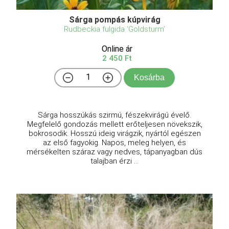
Sárga pompás kúpvirág
Rudbeckia fulgida ‘Goldsturm’
Online ár
2 450 Ft
Kosárba
Sárga hosszúkás szirmú, fészekvirágú évelő.
Megfelelő gondozás mellett erőteljesen növekszik,
bokrosodik. Hosszú ideig virágzik, nyártól egészen
az első fagyokig. Napos, meleg helyen, és
mérsékelten száraz vagy nedves, tápanyagban dús
talajban érzi ...