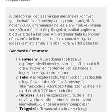
A Caradonna ligeti zsálya igen elegáns és könnyen
gondozható évelő növény, amely nyáron virágzik. A
növény 60-80 cm magasra nő, és élénk mélykék virágai
vonzzák a méheket és pillangókat, ezáltal segítve a
biodiverzitást a kertben. A 'Caradonna' fajta különösen
népszerű a kellemes színe és a hosszú virágzási
időszaka miatt, amely általában kora nyártól őszig tart.
Gondozási útmutató:
Fényigény
: A Caradonna ligeti zsálya
napfénykedvelő növény, ezért legalább napi 6-8
órányi közvetlen napfényre van szüksége a
legszebb virágzás érdekében.
Talaj
: A jó vízáteresztő, tápanyagban gazdag talaj
a legelőnyösebb számára. A növény jól
alkalmazkodik a különböző talajviszonyokhoz, de
a pH-érték 6,0-7,0 között ideális.
Öntözés
: A zsálya szárazságtűrő, de a fiatal
növények kezdetben rendszeres öntözést
igényelnek, különösen a nyári hónapokban.
Trágyázás
: Tavasszal alkalmazzunk egy