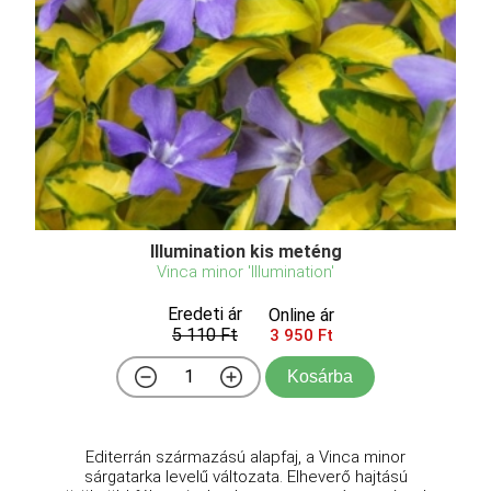
Illumination kis meténg
Vinca minor 'Illumination'
Eredeti ár
Online ár
5 110 Ft
3 950 Ft
Kosárba
Editerrán származású alapfaj, a Vinca minor
sárgatarka levelű változata. Elheverő hajtású