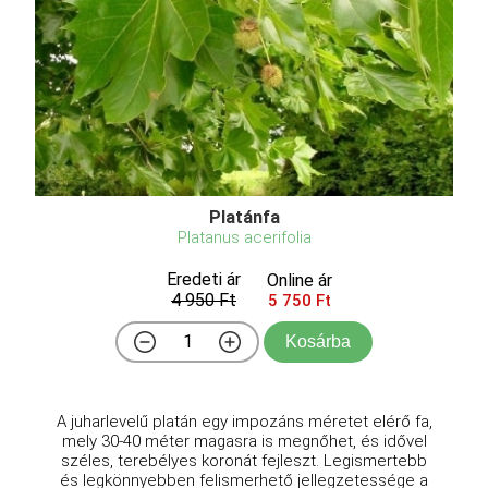
Platánfa
Platanus acerifolia
Eredeti ár
Online ár
4 950 Ft
5 750 Ft
Kosárba
A juharlevelű platán egy impozáns méretet elérő fa,
mely 30-40 méter magasra is megnőhet, és idővel
széles, terebélyes koronát fejleszt. Legismertebb
és legkönnyebben felismerhető jellegzetessége a