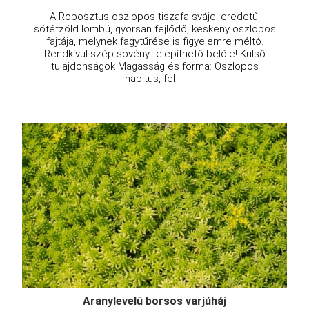
A Robosztus oszlopos tiszafa svájci eredetű,
sötétzöld lombú, gyorsan fejlődő, keskeny oszlopos
fajtája, melynek fagytűrése is figyelemre méltó.
Rendkívül szép sövény telepíthető belőle! Külső
tulajdonságok Magasság és forma: Oszlopos
habitus, fel ...
Aranylevelű borsos varjúháj