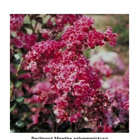
Berlingot Menthe selyemmirtusz