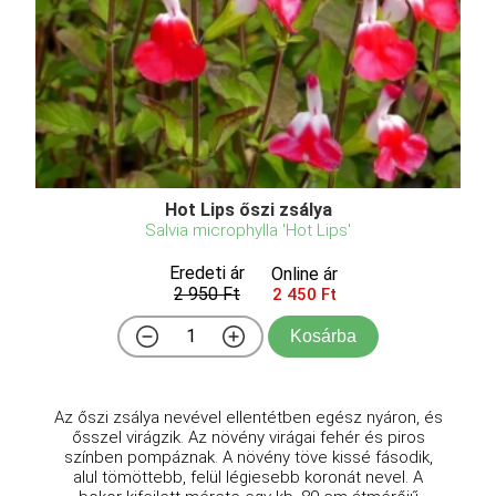
Hot Lips őszi zsálya
Salvia microphylla 'Hot Lips'
Eredeti ár
Online ár
2 950 Ft
2 450 Ft
Kosárba
Az őszi zsálya nevével ellentétben egész nyáron, és
ősszel virágzik. Az növény virágai fehér és piros
színben pompáznak. A növény töve kissé fásodik,
alul tömöttebb, felül légiesebb koronát nevel. A