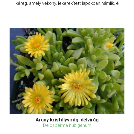
kéreg, amely vékony, lekerekített lapokban hámlik, é
...
Arany kristályvirág, délvirág
Delosperma nubigenum