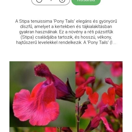
A Stipa tenuissima 'Pony Tails' elegáns és gyönyörű
díszfű, amelyet a kertekben és tájkialakításban
gyakran használnak. Ez a növény a réti pázsitfűk
(Stipa) családjába tartozik, és hosszú, vékony,
hajtűszerű levelekkel rendelkezik. A 'Pony Tails' (l ...