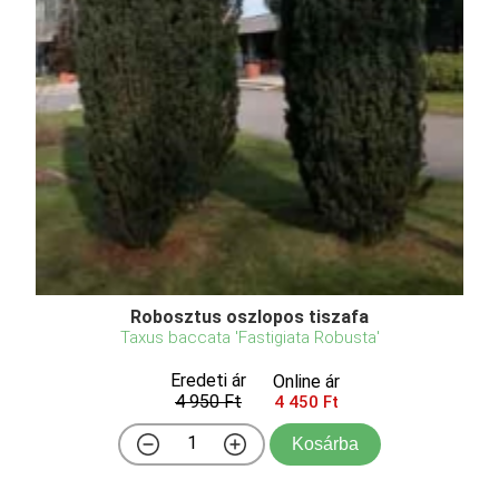
Robosztus oszlopos tiszafa
Taxus baccata 'Fastigiata Robusta'
Eredeti ár
Online ár
4 950 Ft
4 450 Ft
Kosárba