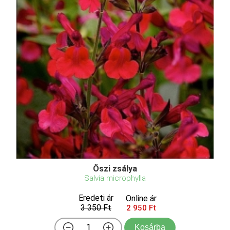
Őszi zsálya
Salvia microphylla
Eredeti ár
Online ár
3 350 Ft
2 950 Ft
Kosárba