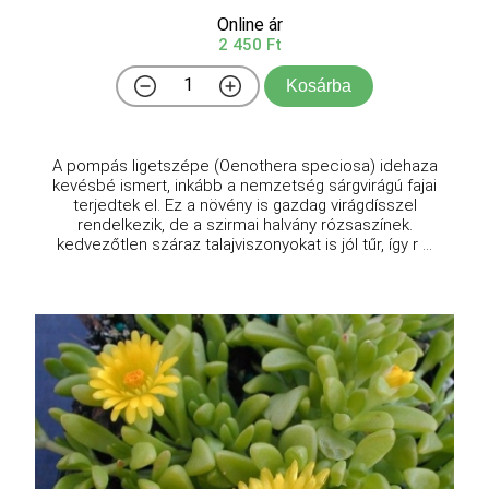
Online ár
2 450 Ft
Kosárba
A pompás ligetszépe (Oenothera speciosa) idehaza
kevésbé ismert, inkább a nemzetség sárgvirágú fajai
terjedtek el. Ez a növény is gazdag virágdísszel
rendelkezik, de a szirmai halvány rózsaszínek.
kedvezőtlen száraz talajviszonyokat is jól tűr, így r ...