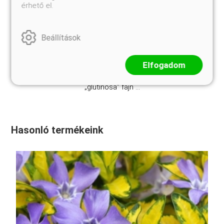
Kosárba
érhető el.
Beállítások
Enyves zsálya (Salvia glutinosa) – A ragadós,
halványsárga virágú erdei zsálya Az enyves zsálya az
árvacsalánfélék (Lamiaceae) családjába tartozó,
Elfogadom
Közép- és Kelet-Európában, valamint Nyugat-
Ázsiában őshonos, évelő lágyszárú növény. A
„glutinosa” fajn ...
Hasonló termékeink