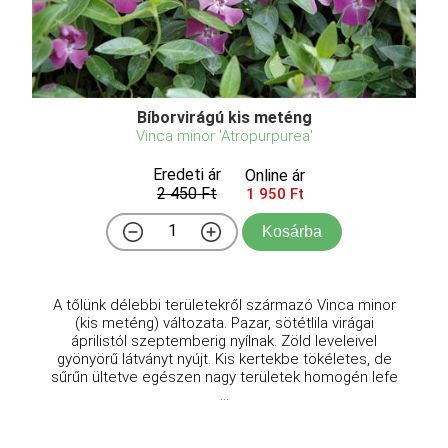
Bíborvirágú kis meténg
Vinca minor 'Atropurpurea'
Eredeti ár
Online ár
2 450 Ft
1 950 Ft
Kosárba
A tőlünk délebbi területekről származó Vinca minor
(kis meténg) változata. Pazar, sötétlila virágai
áprilistól szeptemberig nyílnak. Zöld leveleivel
gyönyörű látványt nyújt. Kis kertekbe tökéletes, de
sűrűn ültetve egészen nagy területek homogén lefe
...