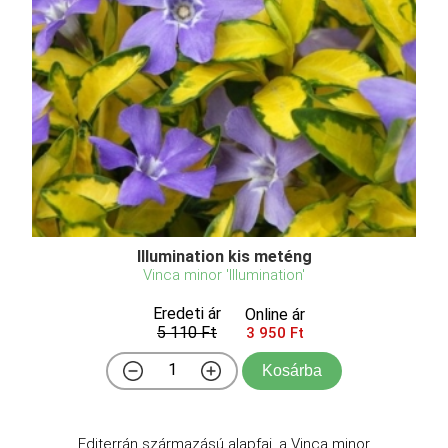
Illumination kis meténg
Vinca minor 'Illumination'
Eredeti ár
Online ár
5 110 Ft
3 950 Ft
Kosárba
Editerrán származású alapfaj, a Vinca minor