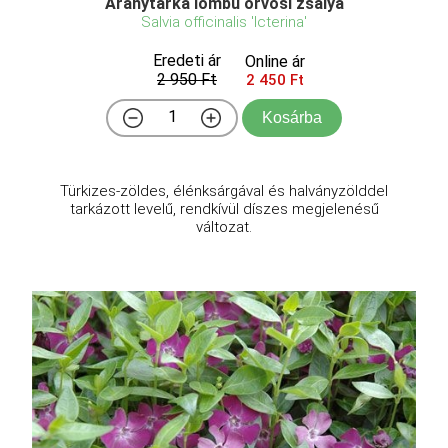
Aranytarka lombú orvosi zsálya
Salvia officinalis 'Icterina'
Eredeti ár
Online ár
2 950 Ft
2 450 Ft
Kosárba
Türkizes-zöldes, élénksárgával és halványzölddel
tarkázott levelű, rendkívül díszes megjelenésű
változat.