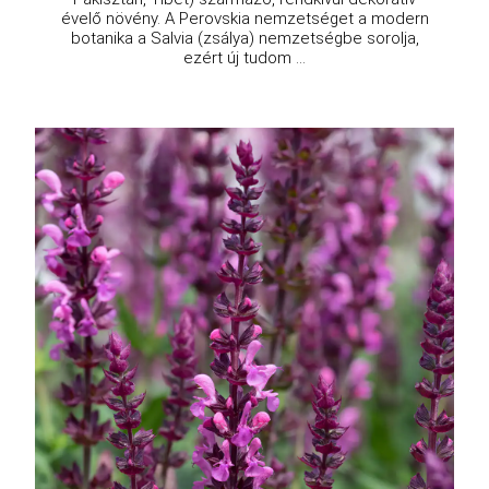
évelő növény. A Perovskia nemzetséget a modern
botanika a Salvia (zsálya) nemzetségbe sorolja,
ezért új tudom ...