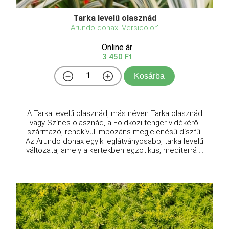
Tarka levelű olasznád
Arundo donax 'Versicolor'
Online ár
3 450 Ft
Kosárba
A Tarka levelű olasznád, más néven Tarka olasznád
vagy Színes olasznád, a Földközi-tenger vidékéről
származó, rendkívül impozáns megjelenésű díszfű.
Az Arundo donax egyik leglátványosabb, tarka levelű
változata, amely a kertekben egzotikus, mediterrá ...