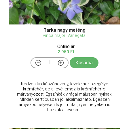
Tarka nagy meténg
Vinca major 'Variegata'
Online ár
2 950 Ft
Kosárba
Kedves kis kúszónövény, leveleinek szegélye
krémfehér, de a levéllemez is krémfehérrel
márványozott. Égszínkék virágai májusban nyílnak.
MInden kerttípusban jól alkalmazható. Egészen
árnyékos helyeken ls jól mutat, ilyen helyeken is
hozzák a levelei ...