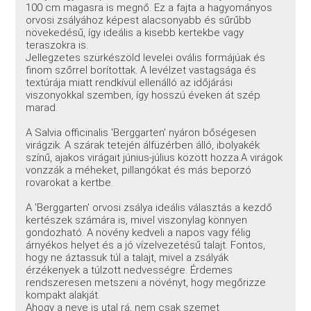
100 cm magasra is megnő. Ez a fajta a hagyományos
orvosi zsályához képest alacsonyabb és sűrűbb
növekedésű, így ideális a kisebb kertekbe vagy
teraszokra is.
Jellegzetes szürkészöld levelei ovális formájúak és
finom szőrrel borítottak. A levélzet vastagsága és
textúrája miatt rendkívül ellenálló az időjárási
viszonyokkal szemben, így hosszú éveken át szép
marad.
A Salvia officinalis 'Berggarten' nyáron bőségesen
virágzik. A szárak tetején álfüzérben álló, ibolyakék
színű, ajakos virágait június-július között hozza.A virágok
vonzzák a méheket, pillangókat és más beporzó
rovarokat a kertbe.
A 'Berggarten' orvosi zsálya ideális választás a kezdő
kertészek számára is, mivel viszonylag könnyen
gondozható. A növény kedveli a napos vagy félig
árnyékos helyet és a jó vízelvezetésű talajt. Fontos,
hogy ne áztassuk túl a talajt, mivel a zsályák
érzékenyek a túlzott nedvességre. Érdemes
rendszeresen metszeni a növényt, hogy megőrizze
kompakt alakját.
Ahogy a neve is utal rá, nem csak szemet