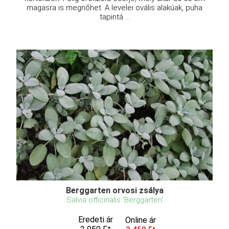
magasra is megnőhet. A levelei ovális alakúak, puha
tapintá ...
Berggarten orvosi zsálya
Salvia officinalis 'Berggarten'
Eredeti ár
Online ár