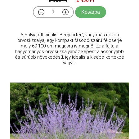
2 950 Ft
2 450 Ft
Kosárba
A Salvia officinalis 'Berggarten', vagy más néven
orvosi zsálya, egy kompakt fásodó szárú félcserje
mely 60-100 cm magasra is megnő. Ez a fajta a
hagyományos orvosi zsályához képest alacsonyabb
és sűrűbb növekedésű, így ideális a kisebb kertekbe
vagy ...