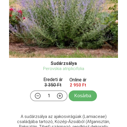
Sudárzsálya
Perovskia atriplicifolia
Eredeti ár
Online ár
3 350 Ft
2 950 Ft
Kosárba
A sudárzsálya az ajakosvirágúak (Lamiaceae)
családjába tartozó, Közép-Ázsiából (Afganisztán,
Pakisztán, Tibet) származó, rendkívül dekoratív