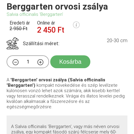
Berggarten orvosi zsálya
Salvia officinalis 'Berggarten'
Eredeti ár
Online ár
2 950 Ft
2 450 Ft
20-30 cm
Szállítási méret:
Kosárba
A
'Berggarten' orvosi zsálya (Salvia officinalis
'Berggarten')
kompakt növekedése és szép levélzete
különösen vonzó lehet azok számára, akik kisebb kerttel
vagy terasszal rendelkeznek. Virágai és illatos levelei pedig
kiválóan alkalmasak a fűszerezésre és az
egészségmegőrzésre.
A Salvia officinalis 'Berggarten', vagy más néven orvosi
zsálya, egy kompakt fásodó szárú félcserje mely 60-