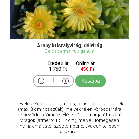
Arany kristályvirág, délvirág
Delosperma nubigenum
Eredeti ár
Online ár
1 750 Ft
1 450 Ft
Kosárba
Levelek: Zöldessárga, húsos, tojásdad alakú levelek
(max. 3 cm hosszúak), melyek télen vörösbarnára
színeződnek.Virágok: Élénk sárga, margarétaszerű
virágok (átmérő: 1.5–2 cm), melyek tömegesen
nyílnak májustól szeptemberig, gyakran teljesen
eltakarv ...