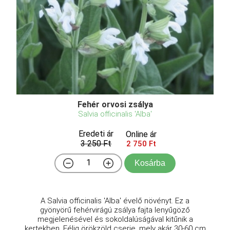
Fehér orvosi zsálya
Salvia officinalis 'Alba'
Eredeti ár
Online ár
3 250 Ft
2 750 Ft
Kosárba
A Salvia officinalis 'Alba' évelő növényt. Ez a
gyönyörű fehérvirágú zsálya fajta lenyűgöző
megjelenésével és sokoldalúságával kitűnik a
kertekben. Félig örökzöld cserje, mely akár 30-60 cm