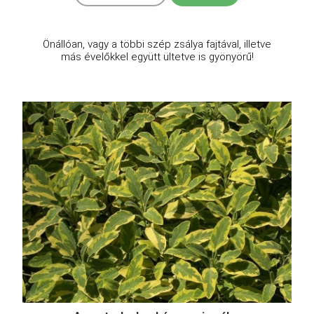
Önállóan, vagy a többi szép zsálya fajtával, illetve
más évelőkkel együtt ültetve is gyönyörű!