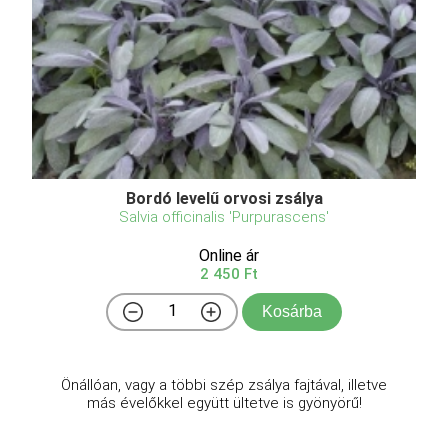
Bordó levelű orvosi zsálya
Salvia officinalis 'Purpurascens'
Online ár
2 450 Ft
Kosárba
Önállóan, vagy a többi szép zsálya fajtával, illetve
más évelőkkel együtt ültetve is gyönyörű!