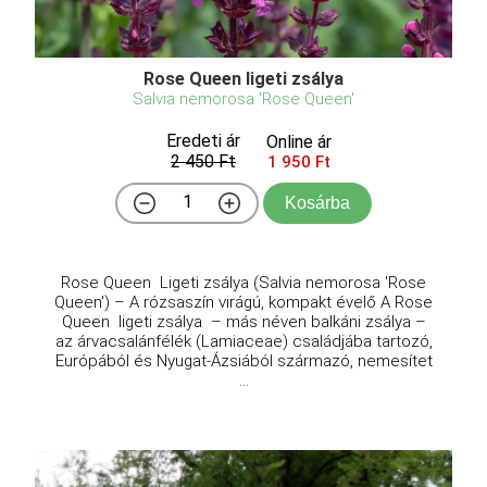
Rose Queen ligeti zsálya
Salvia nemorosa 'Rose Queen'
Eredeti ár
Online ár
2 450 Ft
1 950 Ft
Kosárba
Rose Queen Ligeti zsálya (Salvia nemorosa 'Rose
Queen') – A rózsaszín virágú, kompakt évelő A Rose
Queen ligeti zsálya – más néven balkáni zsálya –
az árvacsalánfélék (Lamiaceae) családjába tartozó,
Európából és Nyugat-Ázsiából származó, nemesítet
...