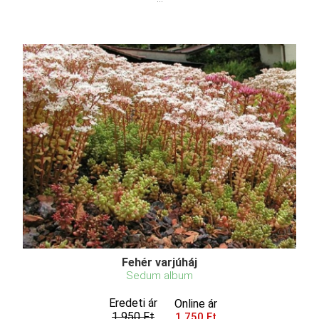
Fehér varjúháj
Sedum album
Eredeti ár
Online ár
1 950 Ft
1 750 Ft