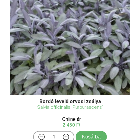
Bordó levelű orvosi zsálya
Salvia officinalis 'Purpurascens'
Online ár
2 450 Ft
Kosárba