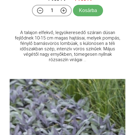
Kosárba
A talajon elfekvő, legyökeresedő szárain dúsan
fejlődnek 10-15 cm magas hajtásai, melyek pompás,
fénylő barnásvörös lombúak, s különösen a téli
időszakban szép, intenzív vörös színűek. Május
végétől nagy ernyőkben, tömegesen nyílnak
rózsaszín virágai ...