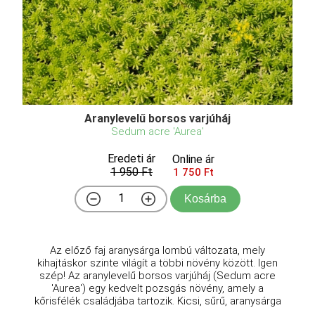
Aranylevelű borsos varjúháj
Sedum acre 'Aurea'
Eredeti ár
Online ár
1 950 Ft
1 750 Ft
Kosárba
Az előző faj aranysárga lombú változata, mely
kihajtáskor szinte világít a többi növény között. Igen
szép! Az aranylevelű borsos varjúháj (Sedum acre
'Aurea') egy kedvelt pozsgás növény, amely a
kőrisfélék családjába tartozik. Kicsi, sűrű, aranysárga
...