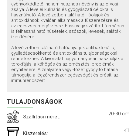
gyönyörködtető, hanem hasznos növény is az orvosi
zsálya. A levelei kulináris és gyógyászati ​​célokra is
használható. A levélzetben található illóolajok és
antioxidánsok kiválóan alkalmasak a fűszerezésre és
az egészségmegőrzésre. Friss vagy szárított formában
is felhasználható húsételek, szószok, levesek, saláták
ízesítésére.
A levélzetben található hatóanyagok antibakteriális,
gyulladáscsökkentő és antioxidáns tulajdonságokkal
rendelkeznek. A kivonatát hagyományosan használják a
torokfájás, a köhögés és az emésztési problémák
enyhítésére. A zsályatea vagy -főzet gyógyító hatása
támogatja a légzőrendszer egészségét és erősíti az
immunrendszert.
TULAJDONSÁGOK
20-30 cm
Szállítási méret:
K1
Kiszerelés: