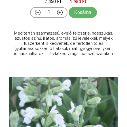
2 450 Ft
1 950 Ft
Kosárba
Mediterrán származású, évelő félcserje, hosszúkás,
ezüstös színű, illatos, aromás ízű levelekkel, melyek
fűszerként is kedveltek, de fertőtlenítő és
gyulladáscsökkentő hatásuk miatt gyógynövényként
is használhatók. Lilás-kékes virágai hosszú szárakon
...