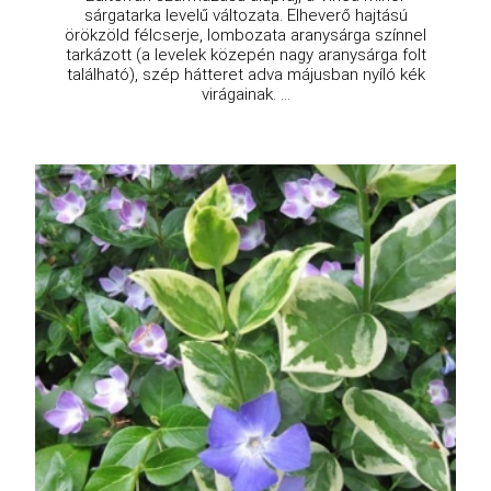
sárgatarka levelű változata. Elheverő hajtású
örökzöld félcserje, lombozata aranysárga színnel
tarkázott (a levelek közepén nagy aranysárga folt
található), szép hátteret adva májusban nyíló kék
virágainak. ...