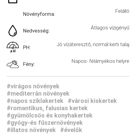
Felálló
Növényforma:
Átlagos vízigényű
Nedvesség:
Jó vízáteresztő, normál kerti talaj
PH:
Napos- félárnyékos helyre
Fény:
#virágos növények
#mediterrán növények
#napos sziklakertek
#városi kiskertek
#romantikus, falusias kertek
#gyümölcsös és konyhakertek
#gyógy-és fűszernövények
#illatos növények
#évelők