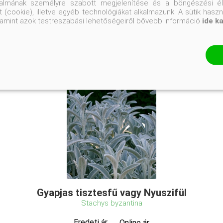
talmának személyre szabott megjelenítése és a böngészési él
as kertek
#évelők
 (cookie), illetve egyéb technológiákat alkalmazunk. A sütik hasz
valamint azok testreszabási lehetőségeiről bővebb információ
ide k
Gyapjas tisztesfű vagy Nyuszifül
Stachys byzantina
Eredeti ár
Online ár