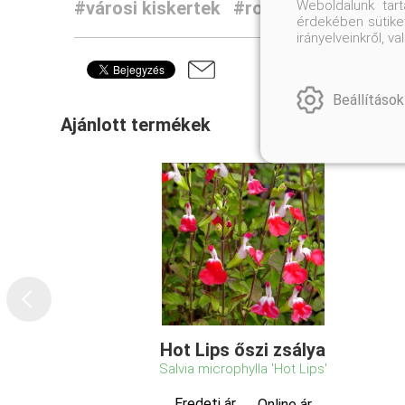
Weboldalunk tar
#városi kiskertek
#romantikus, falusi
érdekében sütiket
irányelveinkről, 
Beállítások
Ajánlott termékek
Hot Lips őszi zsálya
Salvia microphylla 'Hot Lips'
Eredeti ár
Online ár