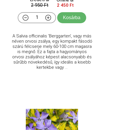
2 950 Ft
2 450 Ft
Kosárba
A Salvia officinalis 'Berggarten', vagy más
néven orvosi zsálya, egy kompakt fásodó
szárú félcserje mely 60-100 cm magasra
is megnő. Ez a fajta a hagyományos
orvosi zsályához képest alacsonyabb és
sűrűbb növekedésű, így ideális a kisebb
kertekbe vagy ...