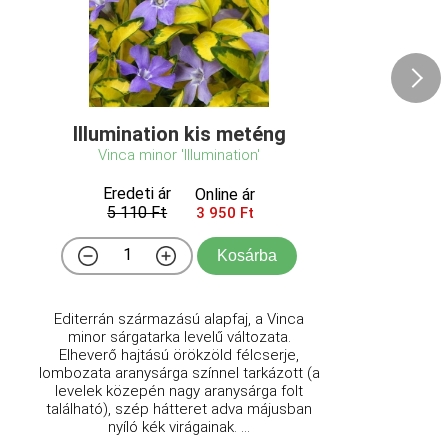
Illumination kis meténg
Vinca minor 'Illumination'
Eredeti ár
Online ár
5 110 Ft
3 950 Ft
Kosárba
Editerrán származású alapfaj, a Vinca
minor sárgatarka levelű változata.
Elheverő hajtású örökzöld félcserje,
lombozata aranysárga színnel tarkázott (a
levelek közepén nagy aranysárga folt
található), szép hátteret adva májusban
nyíló kék virágainak. ...