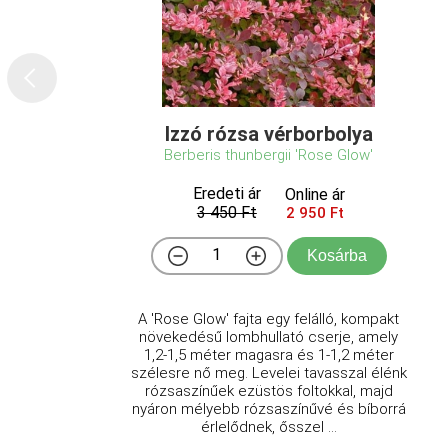
Izzó rózsa vérborbolya
Berberis thunbergii 'Rose Glow'
Eredeti ár
Online ár
3 450 Ft
2 950 Ft
Kosárba
A 'Rose Glow' fajta egy felálló, kompakt
növekedésű lombhullató cserje, amely
1,2-1,5 méter magasra és 1-1,2 méter
szélesre nő meg. Levelei tavasszal élénk
rózsaszínűek ezüstös foltokkal, majd
nyáron mélyebb rózsaszínűvé és bíborrá
érlelődnek, ősszel ...