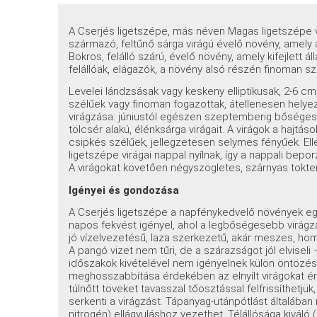
A Cserjés ligetszépe, más néven Magas ligetszépe v
származó, feltűnő sárga virágú évelő növény, amely 
Bokros, felálló szárú, évelő növény, amely kifejlett
felállóak, elágazók, a növény alsó részén finoman s
Levelei lándzsásak vagy keskeny elliptikusak, 2-6 cm
szélűek vagy finoman fogazottak, átellenesen helyez
virágzása: júniustól egészen szeptemberig bőséges
tölcsér alakú, élénksárga virágait. A virágok a hajtás
csipkés szélűek, jellegzetesen selymes fényűek. Elle
ligetszépe virágai nappal nyílnak, így a nappali bep
A virágokat követően négyszögletes, szárnyas tokte
Igényei és gondozása
A Cserjés ligetszépe a napfénykedvelő növények eg
napos fekvést igényel, ahol a legbőségesebb virágzá
jó vízelvezetésű, laza szerkezetű, akár meszes, hom
A pangó vizet nem tűri, de a szárazságot jól elvisel
időszakok kivételével nem igényelnek külön öntözés
meghosszabbítása érdekében az elnyílt virágokat ér
túlnőtt töveket tavasszal tőosztással felfrissíthetj
serkenti a virágzást. Tápanyag-utánpótlást általában
nitrogén) ellágyuláshoz vezethet. Télállósága kiváló