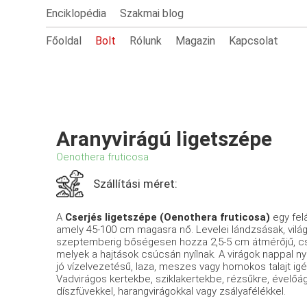
Enciklopédia
Szakmai blog
Főoldal
Bolt
Rólunk
Magazin
Kapcsolat
Aranyvirágú ligetszépe
Oenothera fruticosa
Szállítási méret:
A
Cserjés ligetszépe (Oenothera fruticosa)
egy fel
amely 45-100 cm magasra nő. Levelei lándzsásak, világ
szeptemberig bőségesen hozza 2,5-5 cm átmérőjű, csés
melyek a hajtások csúcsán nyílnak. A virágok nappal ny
jó vízelvezetésű, laza, meszes vagy homokos talajt i
Vadvirágos kertekbe, sziklakertekbe, rézsűkre, évelőágy
díszfüvekkel, harangvirágokkal vagy zsályafélékkel.