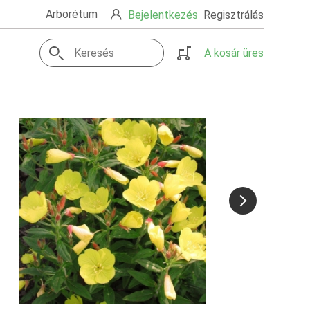
Arborétum
Bejelentkezés
Regisztrálás
A kosár üres