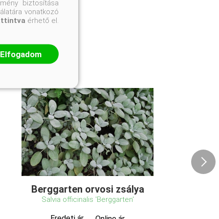
mény biztosítása
nálatára vonatkozó
attintva
érhető el.
Elfogadom
Berggarten orvosi zsálya
Salvia officinalis 'Berggarten'
Eredeti ár
Online ár