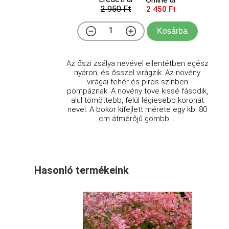
2 950 Ft
2 450 Ft
Kosárba
Az őszi zsálya nevével ellentétben egész
nyáron, és ősszel virágzik. Az növény
virágai fehér és piros színben
pompáznak. A növény töve kissé fásodik,
alul tömöttebb, felül légiesebb koronát
nevel. A bokor kifejlett mérete egy kb. 80
cm átmérőjű gömbb ...
Hasonló termékeink