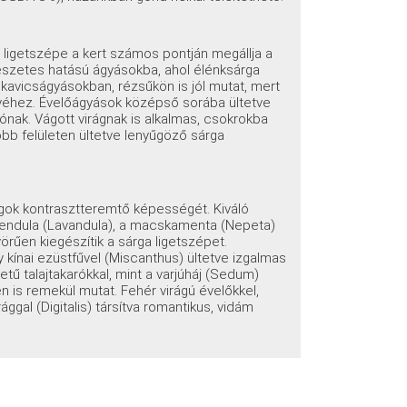
igetszépe a kert számos pontján megállja a
mészetes hatású ágyásokba, ahol élénksárga
, kavicságyásokban, rézsűkön is jól mutat, mert
lyéhez. Évelőágyások középső sorába ültetve
nak. Vágott virágnak is alkalmas, csokrokba
obb felületen ültetve lenyűgöző sárga
ágok kontrasztteremtő képességét. Kiváló
levendula (Lavandula), a macskamenta (Nepeta)
örűen kiegészítik a sárga ligetszépet.
y kínai ezüstfűvel (Miscanthus) ültetve izgalmas
tű talajtakarókkal, mint a varjúháj (Sedum)
n is remekül mutat. Fehér virágú évelőkkel,
ggal (Digitalis) társítva romantikus, vidám