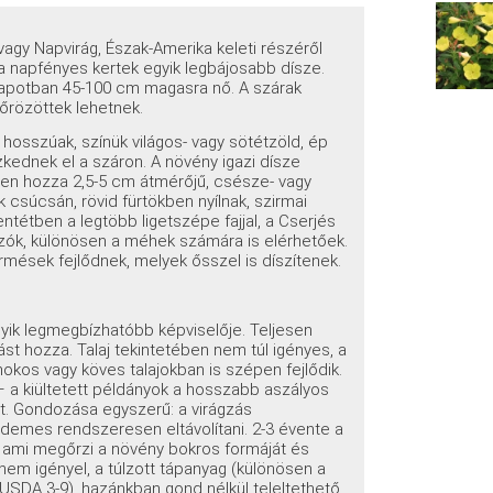
agy Napvirág, Észak-Amerika keleti részéről
a napfényes kertek egyik legbájosabb dísze.
 állapotban 45-100 cm magasra nő. A szárak
zőrözöttek lehetnek.
 hosszúak, színük világos- vagy sötétzöld, ép
kednek el a száron. A növény igazi dísze
en hozza 2,5-5 cm átmérőjű, csésze- vagy
ok csúcsán, rövid fürtökben nyílnak, szirmai
ntétben a legtöbb ligetszépe fajjal, a Cserjés
orzók, különösen a méhek számára is elérhetőek.
rmések fejlődnek, melyek ősszel is díszítenek.
yik legmegbízhatóbb képviselője. Teljesen
st hozza. Talaj tekintetében nem túl igényes, a
okos vagy köves talajokban is szépen fejlődik.
i – a kiültetett példányok a hosszabb aszályos
t. Gondozása egyszerű: a virágzás
demes rendszeresen eltávolítani. 2-3 évente a
ük, ami megőrzi a növény bokros formáját és
 nem igényel, a túlzott tápanyag (különösen a
 (USDA 3-9), hazánkban gond nélkül teleltethető.