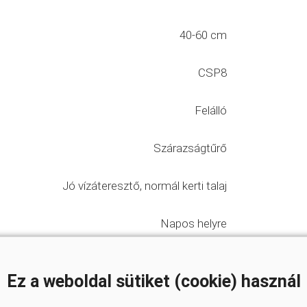
40-60 cm
CSP8
Felálló
Szárazságtűrő
Jó vízáteresztő, normál kerti talaj
Napos helyre
Ez a weboldal sütiket (cookie) használ
vények
#mediterrán növények
i adottságú kertek növényei