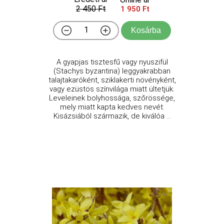
2 450 Ft
1 950 Ft
Kosárba
A gyapjas tisztesfű vagy nyuszifül
(Stachys byzantina) leggyakrabban
talajtakaróként, sziklakerti növényként,
vagy ezüstös színvilága miatt ültetjük.
Leveleinek bolyhossága, szőrössége,
mely miatt kapta kedves nevét.
Kisázsiából származik, de kiválóa ...