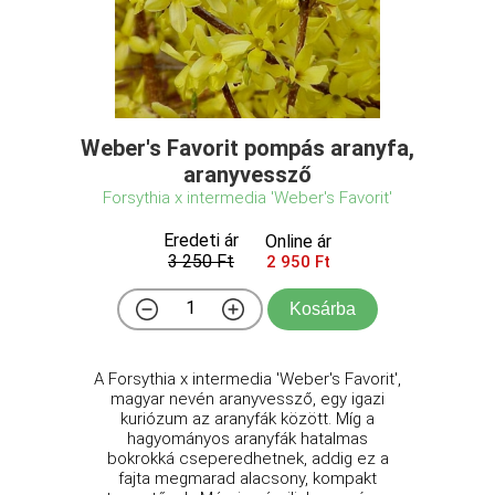
Weber's Favorit pompás aranyfa,
aranyvessző
Forsythia x intermedia 'Weber's Favorit'
Eredeti ár
Online ár
3 250 Ft
2 950 Ft
Kosárba
A Forsythia x intermedia 'Weber's Favorit',
magyar nevén aranyvessző, egy igazi
kuriózum az aranyfák között. Míg a
hagyományos aranyfák hatalmas
bokrokká cseperedhetnek, addig ez a
fajta megmarad alacsony, kompakt