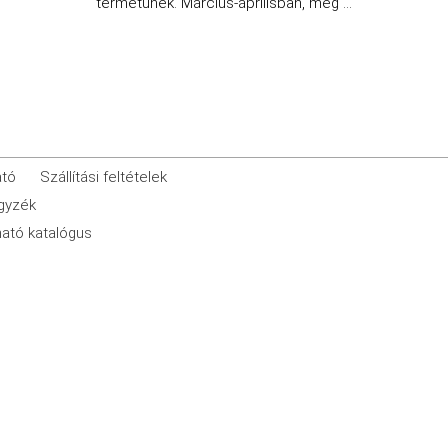
termetűnek. Március-áprilisban, még ...
ató
Szállítási feltételek
egyzék
ató katalógus