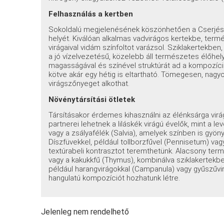
Felhasználás a kertben
Sokoldalú megjelenésének köszönhetően a Cserjés l
helyét. Kiválóan alkalmas vadvirágos kertekbe, ter
virágaival vidám színfoltot varázsol. Sziklakertekben
a jó vízelvezetésű, közelebb áll természetes élőhe
magasságával és színével struktúrát ad a kompozíció
kötve akár egy hétig is eltartható. Tömegesen, nagy
virágszőnyeget alkothat.
Növénytársítási ötletek
Társításakor érdemes kihasználni az élénksárga vir
partnerei lehetnek a liláskék virágú évelők, mint a 
vagy a zsályafélék (Salvia), amelyek színben is gyöny
Díszfüvekkel, például tollborzfűvel (Pennisetum) vag
textúrabeli kontrasztot teremthetünk. Alacsony terme
vagy a kakukkfű (Thymus), kombinálva sziklakertekbe
például harangvirágokkal (Campanula) vagy gyűszűvirá
hangulatú kompozíciót hozhatunk létre.
Jelenleg nem rendelhető