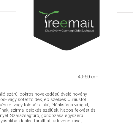
40-60 cm
álló szárú, bokros növekedésű évelő növény,
os- vagy sötétzöldek, ép szélűek. Júniustól
ze- vagy tölcsér alakú, élénksárga virágait,
ílnak, szirmai csipkés szélűek. Napos fekvést és
gényel. Szárazságtűrő, gondozása egyszerű.
ásokba ideális. Társíthatjuk levendulával,