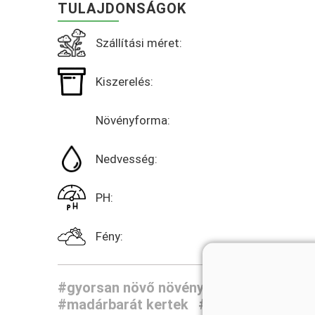
TULAJDONSÁGOK
Szállítási méret:
Kiszerelés:
Növényforma:
Nedvesség:
PH:
Fény:
#gyorsan növő növények
#virágos nö
#madárbarát kertek
#rossz termőhely