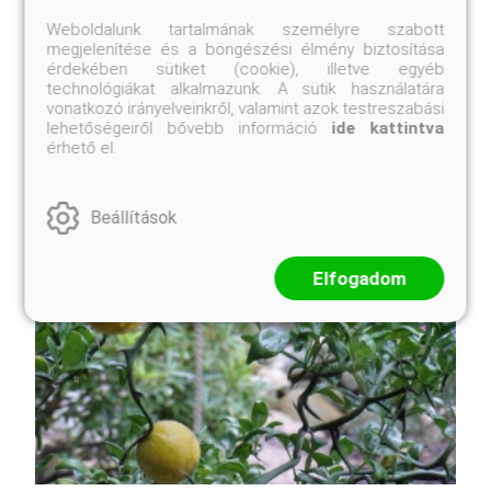
Weboldalunk tartalmának személyre szabott
megjelenítése és a böngészési élmény biztosítása
érdekében sütiket (cookie), illetve egyéb
technológiákat alkalmazunk. A sütik használatára
vonatkozó irányelveinkről, valamint azok testreszabási
lehetőségeiről bővebb információ
ide kattintva
érhető el.
Beállítások
Elfogadom