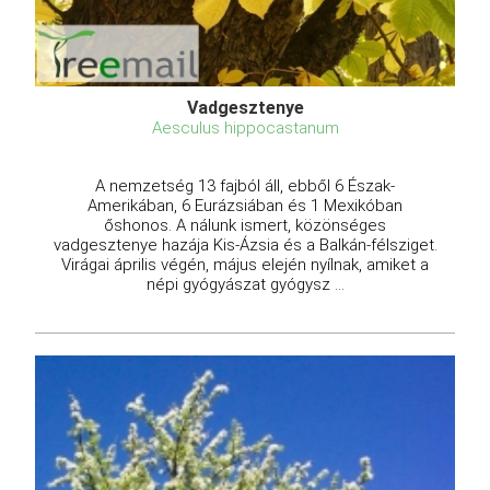
Vadgesztenye
Aesculus hippocastanum
A nemzetség 13 fajból áll, ebből 6 Észak-
Amerikában, 6 Eurázsiában és 1 Mexikóban
őshonos. A nálunk ismert, közönséges
vadgesztenye hazája Kis-Ázsia és a Balkán-félsziget.
Virágai április végén, május elején nyílnak, amiket a
népi gyógyászat gyógysz ...