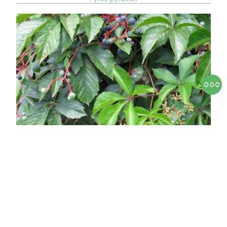
Vadszőlő
Parthenocissus quinquefolia
Kacsokkal kapaszkodva 8-10 m-re kúszó cserje,
hosszan lelógó hajtásokkal. 5 levélkéből álló levelei
nyáron fénylő sötétzöldek, őszi színeződésük