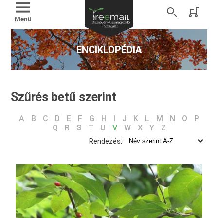
Menü
ENCIKLOPÉDIA
Szűrés betű szerint
A
B
C
D
E
F
G
H
I
J
K
L
M
N
O
P
Q
R
S
T
U
V
W
X
Y
Z
Rendezés: