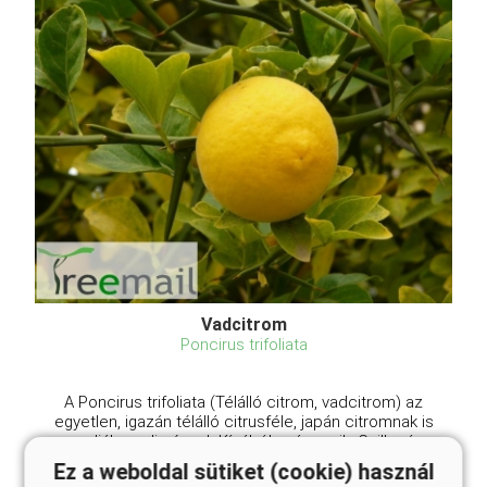
Vadcitrom
Poncirus trifoliata
A Poncirus trifoliata (Télálló citrom, vadcitrom) az
egyetlen, igazán télálló citrusféle, japán citromnak is
mondják, pedig észak-Kínából származik. Csillogóan
fényeszöld levelei 3 levélkéből állnak, a növény 2-3
Ez a weboldal sütiket (cookie) használ
méteres csupa tövis bokorrá fejlődik ...