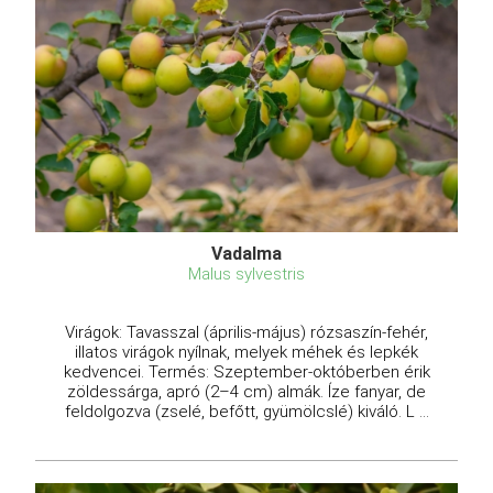
Vadalma
Malus sylvestris
Virágok: Tavasszal (április-május) rózsaszín-fehér,
illatos virágok nyílnak, melyek méhek és lepkék
kedvencei. Termés: Szeptember-októberben érik
zöldessárga, apró (2–4 cm) almák. Íze fanyar, de
feldolgozva (zselé, befőtt, gyümölcslé) kiváló. L ...