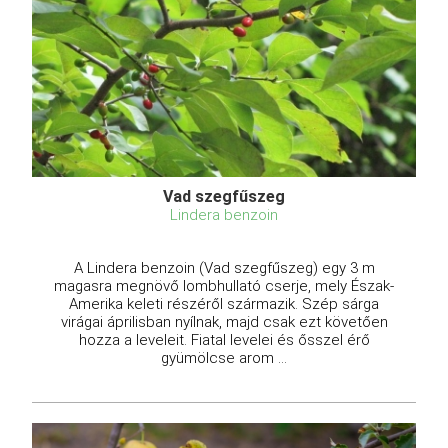
Vad szegfűszeg
Lindera benzoin
A Lindera benzoin (Vad szegfűszeg) egy 3 m
magasra megnövő lombhullató cserje, mely Észak-
Amerika keleti részéről származik. Szép sárga
virágai áprilisban nyílnak, majd csak ezt követően
hozza a leveleit. Fiatal levelei és ősszel érő
gyümölcse arom ...